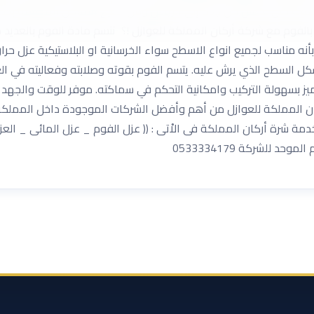
خدمات نقل عفش من جدة إلى الرياض ومن جميع الأماكن المختلفة ب
لاْسطح بالفوم مع شركة أركان المملكة للعوازل !؟ تتسم مادة الفوم بالعد
ن بأنه مناسب لجميع انواع الاسطح سواء الخرسانية او البلاستيكية عزل ح
ل السطح الذي يرش عليه. يتسم الفوم بقوته وصلابته وفعاليته في العز
. يتميز بسهولة التركيب وامكانية التحكم في سماكته. موفر للوقت والجهد
ن المملكة للعوازل من أهم وأفضل الشركات الموجودة داخل المملكة 
خدمة شرة أركان المملكة فى الاْتى : (( عزل الفوم _ عزل المائى _ ال
للشركة 0533334179