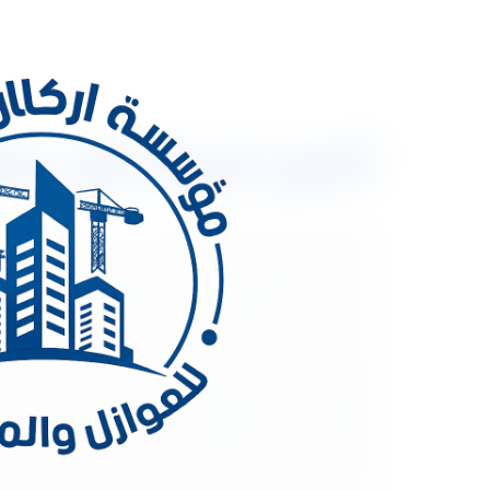
أفضل شركة نقل عفش بالرياض 3334179
أفضل شرك
العربية السعودية متابعينا الكرام، فنحن نعلم جيداً مد
الاساسي هو تحقيق الجودة المطلوبة والعمل على ارض
تستخدم أحدث وأجود الحديثة والمعدات المتطورة فى ن
بمهارة فائقة. علماً بأنه يتم ذلك على أيدي مجموعة م
مستوى من الجودة والمهارة بشكل مختلف عن الأماكن
مواصفات دقيقة ومقاييس متكاملة من الحفظ والجودة
بالإضافة إلى خبرتنا الواسعة فى فك وتركيب الأثاث و
عوامل الأمان للأثاث خلال عملية النقل. كما أننا نست