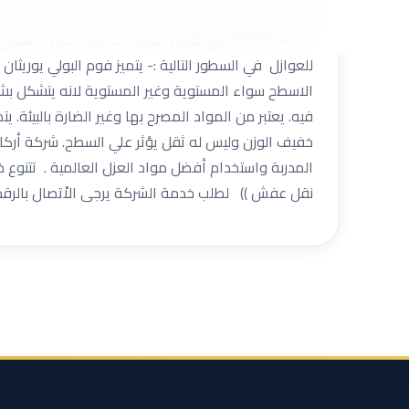
فأنت مع شركة انجاز الخليج ، سوف تحصل على اجود 
0533334179 مع أفضل العالة مميزات عزل ا
للعوازل في السطور التالية :- يتميز فوم البولي يوريثا
الاسطح سواء المستوية وغير المستوية لانه يتشكل بشك
فيه. يعتبر من المواد المصرح بها وغير الضارة بالبيئة
خفيف الوزن وليس له ثقل يؤثر علي السطح. شركة أركا
المدربة واستخدام أفضل مواد العزل العالمية . تتنوع 
نقل عفش )) لطلب خدمة الشركة يرجى الاْتصال بالرقم الموحد 