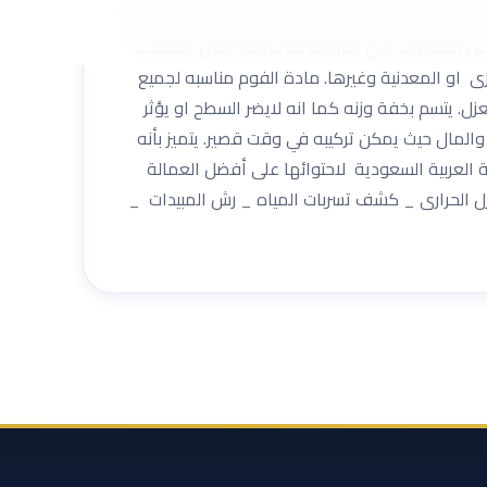
ضمان وامان متكامل. أفضل شركة نقل عفش بالرياض
يد من المميزات التي تسردها لك شركة أركان المملكة
رارى او المعدنية وغيرها. مادة الفوم مناسبه لجميع
ل. يتسم بخفة وزنه كما انه لايضر السطح او يؤثر
 والمال حيث يمكن تركيبه في وقت قصير. يتميز بأنه
العربية السعودية لاحتوائها على أفضل العمالة
عزل الحرارى _ كشف تسربات المياه _ رش المبيدات _