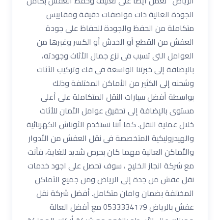
الرياض نعمل ايضاً على تغليف وحفظ العفش بكامل
الجودة العالية ذات مواصفات دقيقة ومقاييس
متكاملة من الحفظ والجودة للحفاظ على جودة
العفش من القطع أو الخدش أو الكسر وغيرها من
العوامل التى تسبب فى نزع جمال الأثاث وجودته،
بالإضافة إلى خبرتنا الواسعة فى فك وتركيب الأثاث
وشحنه إلى الكثير من الأماكن المختلفة وذلك
بواسطة أفضل سيارات النقل المتكاملة على أعلى
مستوى بالإضافة إلى تحقيق عوامل الأمان للأثاث
خلال عملية النقل. كما أننا نستخدم الأوناش الكهربائية
والهيدروليكية المتخصصة فى نقل العفش من الأدوار
والأماكن العالية مهما كان بحرص شديد للغاية، فأنت
مع شركة انجاز الخليج ، سوف تحصل على اجود خدمات
نقل عفش من جدة إلى الرياض ومن جميع الأماكن
المختلفة بضمان وامان متكامل. أفضل شركة نقل
عفش بالرياض 0533334179 مع أفضل العالة