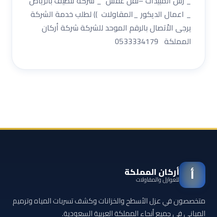
_ رش المبيدات –نقل عفش _ شركة تنظيف بالرياض
_ اعمال الديكور _المقاولات )) لطلب خدمة الشركة
يرجى الاْتصال بالرقم الموحد للشركة شركة أركان
المملكة 0533334179
أركان المملكة
أ
للعوازل والمقاولات
متخصصون في عزل الأسطح والخزانات وكشف تسربات المياه وترميم
المباني في جميع أنحاء المملكة العربية السعودية.