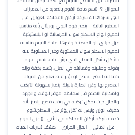
مميزات عزل الاْسطح بالفوم مع شركة أركان المملكة
للعوازل !؟ تتسم مادة الفوم بالعديد من المميزات
التي تسردها لك شركة أركان المملكة للعوازل في
السطور التالية :- يتميز فوم البولي يوريثان بأنه مناسب
لجميع انواع الاسطح سواء الخرسانية او البلاستيكية
عزل حرارى او المعدنية وغيرها. مادة الفوم مناسبه
لجميع الاسطح سواء المستوية وغير المستوية لانه
يتشكل بشكل السطح الذي يرش عليه. يتسم الفوم
بقوته وصلابته وفعاليته في العزل. يتسم بخفة وزنه
كما انه لايضر السطح او يؤثر فيه. يعتبر من المواد
المصرح بها وغير الضارة بالبيئة. يتميز بسهولة التركيب
وامكانية التحكم في سماكته. موفر للوقت والجهد
والمال حيث يمكن تركيبه في وقت قصير. يتميز بأنه
خفيف الوزن وليس له ثقل يؤثر علي السطح.تتنوع
خدمة شركة أركان المملكة فى الاْتى : (( عزل الفوم
_ عزل المائى _ العزل الحرارى _ كشف تسربات المياه