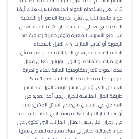
الفوم يُستخدم عادةً لعزل الخزانات المائية والصناعية.
4.3. العزل باستخدام المواد المانعة للتسرب هناك أيضًا
مواد مانعة للتسرب، مثل الشريط اللاصق أو الأغشية
الخاصة التي تغطي جوانب الخزان. هذه المواد تعمل
على منع التسربات الصغيرة وتوفر حماية إضافية ضد
الرطوبة أو تسرب الغازات. 4.4. العزل باستخدام
البوليمرات تستخدم بعض الخزانات مواد بوليمرية مثل
البوليمرات المتصلدة أو البولي يوريثين كعازل فعال.
هذه المواد تتميز بمقاومتها العالية للماء والحرارة،
وتوفر حماية ممتازة ضد التفاعلات الكيميائية. 5.
العوامل التي تؤثر في اختيار طريقة العزل عند اختيار
طريقة العزل المناسبة للخزان، يجب أخذ العديد من
العوامل في الحسبان مثل: نوع السائل المخزن: يجب
أن يتم اختيار المواد العازلة وفقًا لنوع المادة المخزنة
في الخزان. على سبيل المثال، الخزانات التي تحتوي على
مواد كيميائية تحتاج إلى مواد مقاومة للتفاعل معها.