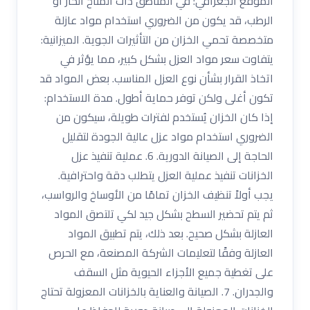
الموقع الجغرافي: في المناطق ذات المناخ الحار أو
الرطب، قد يكون من الضروري استخدام مواد عازلة
متخصصة تحمي الخزان من التأثيرات الجوية. الميزانية:
يتفاوت سعر مواد العزل بشكل كبير، مما يؤثر في
اتخاذ القرار بشأن نوع العزل المناسب. بعض المواد قد
تكون أغلى ولكن توفر حماية أطول. مدة الاستخدام:
إذا كان الخزان يُستخدم لفترات طويلة، سيكون من
الضروري استخدام مواد عزل عالية الجودة لتقليل
الحاجة إلى الصيانة الدورية. 6. عملية تنفيذ عزل
الخزانات تنفيذ عملية العزل يتطلب دقة واحترافية.
يجب أولاً تنظيف الخزان تمامًا من الأوساخ والرواسب،
ثم يتم تحضير السطح بشكل جيد لكي تلتصق المواد
العازلة بشكل صحيح. بعد ذلك، يتم تطبيق المواد
العازلة وفقًا لتعليمات الشركة المصنعة، مع الحرص
على تغطية جميع الأجزاء الحيوية مثل السقف
والجدران. 7. الصيانة والعناية بالخزانات المعزولة تحتاج