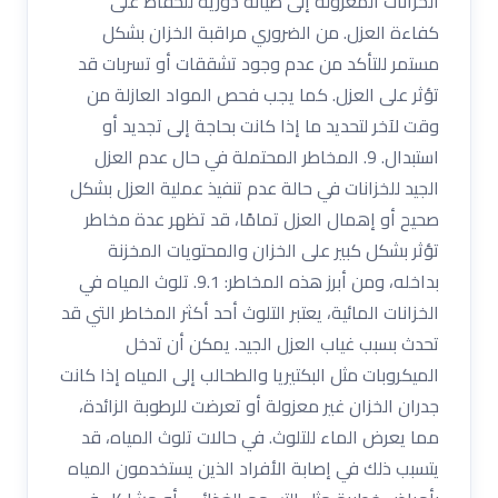
الخزانات المعزولة إلى صيانة دورية للحفاظ على
كفاءة العزل. من الضروري مراقبة الخزان بشكل
مستمر للتأكد من عدم وجود تشققات أو تسربات قد
تؤثر على العزل. كما يجب فحص المواد العازلة من
وقت لآخر لتحديد ما إذا كانت بحاجة إلى تجديد أو
استبدال. 9. المخاطر المحتملة في حال عدم العزل
الجيد للخزانات في حالة عدم تنفيذ عملية العزل بشكل
صحيح أو إهمال العزل تمامًا، قد تظهر عدة مخاطر
تؤثر بشكل كبير على الخزان والمحتويات المخزنة
بداخله، ومن أبرز هذه المخاطر: 9.1. تلوث المياه في
الخزانات المائية، يعتبر التلوث أحد أكثر المخاطر التي قد
تحدث بسبب غياب العزل الجيد. يمكن أن تدخل
الميكروبات مثل البكتيريا والطحالب إلى المياه إذا كانت
جدران الخزان غير معزولة أو تعرضت للرطوبة الزائدة،
مما يعرض الماء للتلوث. في حالات تلوث المياه، قد
يتسبب ذلك في إصابة الأفراد الذين يستخدمون المياه