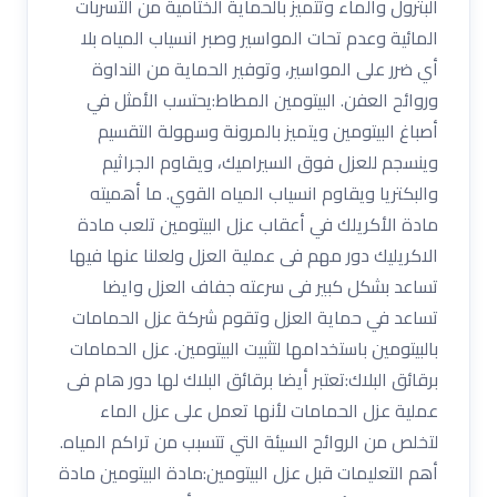
البترول والماء وتتميز بالحماية الختامية من التسربات
المائية وعدم تحات المواسير وصبر انسياب المياه بلا
أي ضرر على المواسير، وتوفير الحماية من النداوة
وروائح العفن. البيتومين المطاط:يحتسب الأمثل في
أصباغ البيتومين ويتميز بالمرونة وسهولة التقسيم
وينسجم للعزل فوق السيراميك، ويقاوم الجراثيم
والبكتريا ويقاوم انسياب المياه القوي. ما أهميته
مادة الأكريلك في أعقاب عزل البيتومين تلعب مادة
الاكريليك دور مهم فى عملية العزل ولعلنا عنها فيها
تساعد بشكل كبير فى سرعته جفاف العزل وايضا
تساعد في حماية العزل وتقوم شركة عزل الحمامات
بالبيتومين باستخدامها لتثبيت البيتومين. عزل الحمامات
برقائق البلاك:تعتبر أيضا برقائق البلاك لها دور هام فى
عملية عزل الحمامات لأنها تعمل على عزل الماء
لتخلص من الروائح السيئة التي تتسبب من تراكم المياه.
أهم التعليمات قبل عزل البيتومين:مادة البيتومين مادة