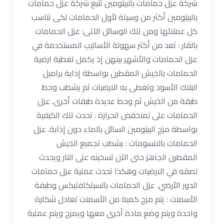
شركة عزل حمامات بالبيتومين تتبع شركة عزل حمامات
بالبيتومين أكثر من وسيلة لأول الحمامات لكى تناسب
كل عملائها ومن تلك الوسائل الآتى: عزل الحمامات
بالقار : تعد من أكثر سهولة الأساليب المستخدمة في
عزل الحمامات والأشهر بينهن إذ يكمل تغطية ارضية
الحمامات بالخيش المقطرن بواسطة إذابة براميل
البلاك الأسود وتغطى به الارضيات ثم يشطب وحط
طبقة من الخيش ثم وحط عديدة طبقات أخرى. عزل
الحمامات على لمنخفض الحرارة : تحدث تلك الكيفية
بواسطة مزج البيتومين السائل بالماء دون إذابة. عزل
الحمامات بالانسومات : يشطب تجميع الخيش
المقطرن الجاهز حتى الآن تسخينه على النار ويحدث
لصقه في الارضيات وهكذا تحدث عملية عزل حمامات
الدور الأرضي. عزل الحمامات بالسيلكافليكس وطبقة
الأسمنت : يتم مزج كمية من الأسمنت تعادل شكارة
واحدة ويتم وضع مادة أخرى معها ويمزج ويتم عملية