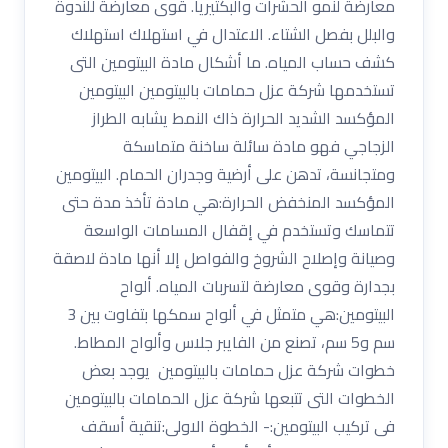
معارضة لنمو الحشرات والبكتيريا. قوى معارضة للندوة
والبلل بفصل الشتاء. الاعتدال في استهلاك استهلاك
كشف حساب المياه. ما أشكال مادة البيتومين التى
تستخدمها شركة عزل حمامات بالبيتومين البيتومين
المؤكسد الشديد الحرارة ذاك النمط يشابه الطراز
الزجاجي فهو مادة سائلة ساخنة متماسكة
ومتجانسة، تدهن على أرضية وجدران الحمام. البيتومين
المؤكسد المنخفض الحرارة:هي مادة تأخذ مدة حتى
تتماسك وتستخدم في إقفال المسامات الواسعة
وصيانة وإصلاح الشروخ والفواصل إلا أنها مادة لاصقة
بجدارة وقوى معارضة لتسربات المياه. ألواح
البيتومين:هي متمثل في ألواح سمكها بتفاوت بين 3
سم و5 سم، تصنع من الفايبر جلاس وألواح المطاط.
خطوات شركة عزل حمامات بالبيتومين يوجد بعض
الخطوات التى تتبعها شركة عزل الحمامات بالبيتومين
فى تركيب البيتومين:- الخطوة الاولى:تنقية أسقف