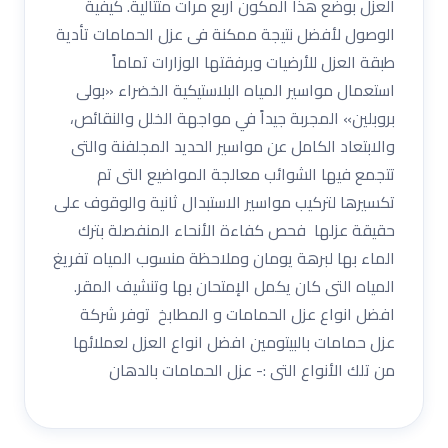
العزل بوضع هذا المكون اربع مرات متتالية. كيفية
الوصول لأفضل نتيجة ممكنة فى عزل الحمامات تأدية
طبقة العزل للأرضيات وبرفقتها الوزارات تماماً
استعمال مواسير المياه البلاستيكية الخضراء «بولى
بروبلين» المجربة جيداً في مواجهة الخلل والنقائص،
والابتعاد الكامل عن مواسير الحديد المجلفنة والتى
تتجمع فيها الشوائب معالجة المواضيع التى تم
تكسيرها لتركيب مواسير الاستبدال ثانية والوقوف على
حقيقة عزلها فحص كفاءة الأنحاء المنفصلة بترك
الماء بها لبرهة يومان وملاحظة منسوب المياه تفريغ
المياه التى كان يكمل الإمتحان بها وتنشيف المقر.
افضل انواع عزل الحمامات و المطابخ توفر شركة
عزل حمامات بالبيتومين افضل انواع العزل لعملائها
من تلك الأنواع التى :- عزل الحمامات بالدهان