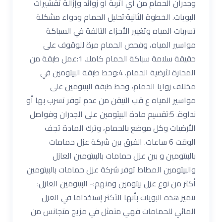
وجدران الحمام من أي أتربة أو زوائد وإزالة تقشيرات
البويات. الخطوة الثانية:تحليل الحمام ودواء مشكلة
تسربات المياه وتغيير الأجزاء التالفة في السباكة
مواسير المياه، وفحص الحمام مرة للوقوف على
حقيقة سلامة سباكة الحمام كاملا. 1:عمل طبقة من
المحارة لأرضية الحمام. 4:وحط طبقة البيتومين في
مختلف زوايا الحمام، وحط طبقة البيتومين على
مواسير المياه ع قب التيقن من عدم توفر تسرب بها أو
نداوة. 5:تقسيم مادة البيتومين على الجدران وفواصل
الأرضيات وكل موضع بالحمام، وترك المادة تجف
الوقت 6 ساعات. الفرق بين شركة عزل حمامات
بالبيتومين و بين عزل حمامات بالبيتومين العازل
والبيتومين المطاط توفر شركة عزل حمامات بالبيتومين
أكثر من نوع عزل بيتومين ومنهم:- البيتومين العازل:
تتميز هذه البويات بأنها الأكثر إستخداما في العزل
المائي للحمامات فهي متمثل في مزيج متجانس من