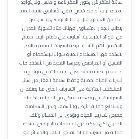
سائلة تفتقر لأن يكون المقر ناعم وأملس ولا يتواجد
به ذرة تراب أو جزء خشن، فمن الأساسي تنقية المقر
جيدا من العوالق قبل وحط البيتومين، والبيتومين
يتطلب للجدار المتساوي فهناك عتاد لتسوية الجدران
من الزوائد الخرسانية. أسلوب عزل حمام البيت حمام
البيت من أهم الأنحاء عرضة لتسربات المياه و بالنظر
لاستخدامها المستدام للمياه سواء للإستحمام أو
الغسيل أو المراحيض وغيرها العديد من الأستخدامات
لذا يقدم نصيحة بقوة بعزل الحمامات في مواجهة
تسربات المياه لحماية وحفظ سلامة العقار من سائر
المشكلات المترتبة على التسربات. الحثى منا يعتقد ان
السيراميك عن وضعفه يتمكن من الحماية الكاملة
ويستطيع حماية الأرض والأسقف ولكن السيراميك
معرض لتسريب المياه ويؤدي إلى الخسائر وتلف
الجدران لكن شركة عزل الحمامات بالبيتومين تمنحك
حماية من تسرب المياه لتفادي التلف والخسائر التى