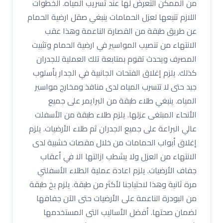
من الممكن التعرض لها عند تسريب المياه. الخطوات
اللازم تتبعها لعزل الحمامات ينبغي صقل ارضية الحمام
عن طريق طبقة من القصارة الناعمة وهذا عقب
الانتهاء من تنصيب المواسير في ارضية الحمام وتثبيت
المصرف ويحدث تقوم بمتابعة تلك العملية للجدران
كذلك. يلزم إغلاق الفتحات الجانبية في الجدار بأسلوب
جيد حتى لا تتسرب المياه لدى منافذ ومخارج مواسير
المياه. ينبغي طلاء طبقة من البرايمر على جميع
الأنحاء المبتغى عزلها. يلزم طلاء طبقة من الأسفلت
عالي البراعة على جميع الجدران ثم طلاء الأرضيات. يلزم
إغلاق أبواب الحمامات من خلال مقصات خشبية لدى
الانتهاء من العزل ولا يشطب ازالتها الا في أعقاب
جفاف الأرضيات. يلزم اعادة عملية الطلاء الأسفلتي
مرة ثانية وهذا لاحتياجنا لأكثر من طبقة. يلزم بخ طبقة
من البودرة الناعمة على الأرضيات حتى الآن جفافها
لضمان صحتها. أفضل الأساليب التى المستخدمها