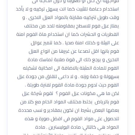
مواجهة اي خلل او صعوبة و دون الحاجة الى
استخدام دعامة للتثبيت كما انت يسهل تركيبه و لا يأخذ
وقت طويل لتركيبه مقارنة بالمواد العزل الاخرى . و
يمتاز عزل فوم للاسطح بمقاومته للحد من مختلف
الفطريات و الحشرات كما ان استخدام ماة الفوم امنة
على البيئة و كذلك امنة صحيا . كما تتميز عوازل
فوم بانها اقل تصدعا عن غيرها من انواع العزل
الاخرى و يرجع ذلك الى قوة صلابة تماسك مادة
الفوم للمادة المثبتة بالاضافة الى امكانية تشكيله
بسهولة و خفة وزنه . و لا داعى للقلق من جودة عزل
الفوم حيث تدوم جودة مادة الفوم لفترة طويلة .
لكن ما هي مكونات عزل الفوم ؟ تقوم شركة عزل
فوم بالرياض بخلط مختلف المواد الخام مع كلا من
بعضها البعض بشرط ان تكون بمقادير و نسب محددة
للحصول على مواد الفوم في افضل صورة و هذه
المواد هي كالتالي: مادة البوليسترين . مادة