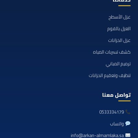
عزل الأسطح
العزل بالفوم
عزل الخزانات
كشف تسربات المياه
ترميم المباني
تنظيف وتعقيم الخزانات
تواصل معنا
0533334179
واتساب
info@arkan-almamlaka.sa