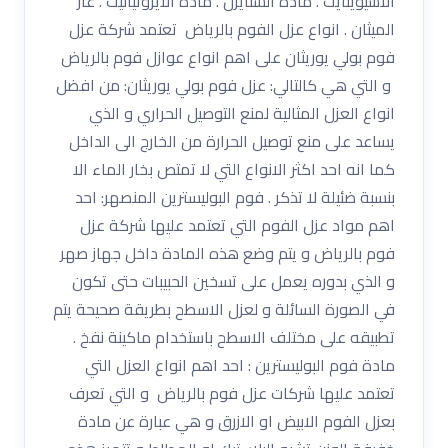
الاسيوينايت . مادة الستايرن . مادة الأيزوثيانيت . غاز
الميثان . انواع عزل الفوم بالرياض تعتمد شركة عزل
فوم بولي يوريثان على اهم انواع عوازل فوم بالرياض
و التي هي كالتالي: عزل فوم بولي يوريثان: من افضل
انواع العزل المثالية لمنع التوصيل الحراري و الذي
يساعد على منع توصيل الحرارة من الخارج الى الداخل
كما انه احد اكثر الانواع التي لا تمتص بخار الماء الا
بنسبة ضئيلة لا تذكر . فوم البوليسترين المنصهر: احد
اهم مواد عزل الفوم التي تعتمد عليها شركة عزل
فوم بالرياض و يتم وضع هذه المادة داخل جهاز صهر
و الذي بدوره يعمل على تسخين الحبيبات حتى تكون
في الصورة السائلة و لعزل الاسطح بطريقة صحيحة يتم
تطبيقه على مختلف الاسطح باستخدام ماكينة نفخ .
مادة فوم البوليسترين : احد اهم انواع العزل التي
تعتمد عليها شركات عزل فوم بالرياض و التي تعرف
بعزل الفوم الابيض او الازرق و هي عبارة عن مادة