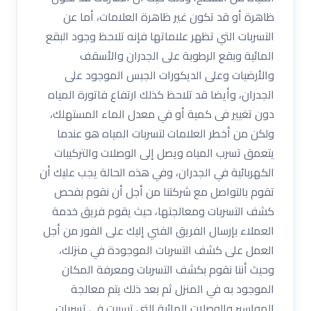
ظاهرة أو قد تكون غير ظاهرة العلامات، أما عن
التسربات التي تظهر علاماتها فإنه تلاحظ وجود البقع
المائية وبقع الرطوبة على الجدران والأسقف
والأرضيات وعلى الديكورات الجبس الموجود على
الجدران، وأيضا قد تلاحظ كذلك ارتفاع فاتورة المياه
دون تغيير فى كمية أو في معدل الماء المستهلك،
ولكن من أخطر العلامات لتسربات المياه هو عندما
يتعمق تسرب المياه ويصل إلى الوصلات والتركيبات
الكهربائية في الجدران، وفي هذه الحالة يجب عليك أن
تقوم بالتواصل مع شركتنا من أجل أن نقوم بفحص
كشف التسربات ومعالجتها، حيث يقوم فريق خدمة
العملاء بإرسال الفريق الفني إليك على الفور من أجل
العمل على كشف التسربات الموجودة في منزلك،
وحيث أننا نقوم بكشف التسربات ومعرفة المكان
الموجود به في المنزل ثم بعد ذلك يتم معالجة
المواسير والوصلات المائية التي تسببت في تسربات