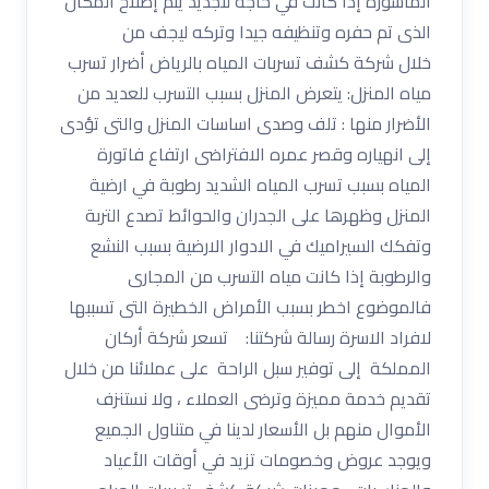
الماسورة إذا كانت في حاجة لتجديد يتم إصلاح المكان
الذى تم حفره وتنظيفه جيدا وتركه ليجف من
خلال شركة كشف تسربات المياه بالرياض أضرار تسرب
مياه المنزل: يتعرض المنزل بسبب التسرب للعديد من
الأضرار منها : تلف وصدى اساسات المنزل والتى تؤدى
إلى انهياره وقصر عمره الافتراضى ارتفاع فاتورة
المياه بسبب تسرب المياه الشديد رطوبة في ارضية
المنزل وظهرها على الجدران والحوائط تصدع التربة
وتفكك السيراميك في الادوار الارضية بسبب النشع
والرطوبة إذا كانت مياه التسرب من المجارى
فالموضوع اخطر بسبب الأمراض الخطيرة التى تسببها
لافراد الاسرة رسالة شركتنا: تسعر شركة أركان
المملكة إلى توفير سبل الراحة على عملائنا من خلال
تقديم خدمة مميزة وترضى العملاء ، ولا نستنزف
الأموال منهم بل الأسعار لدينا في متناول الجميع
ويوجد عروض وخصومات تزيد في أوقات الأعياد