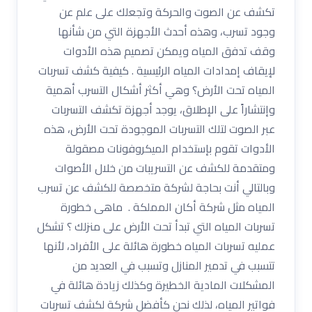
تكشف عن الصوت والحركة وتجعلك على علم عن
وجود تسرب، وهذه أحدث الأجهزة التي من شأنها
وقف تدفق المياه ويمكن تصميم هذه الأدوات
لإيقاف إمدادات المياه الرئيسية . كيفية كشف تسربات
المياه تحت الأرض؟ وهي أكثر أشكال التسرب أهمية
وإنتشاراً على الإطلاق، يوجد أجهزة تكشف التسربات
عبر الصوت لتلك التسربات الموجودة تحت الأرض، هذه
الأدوات تقوم بإستخدام الميكروفونات مصقولة
ومتقدمة للكشف عن التسريبات من خلال الأصوات
وبالتالي أنت بحاجة لشركة متخصصة للكشف عن تسرب
المياه مثل شركة أكان المملكة . ماهى خطورة
تسربات المياه التي تبدأ تحت الأرض على منزلك ؟ تشكل
عمليه تسربات المياه خطورة هائلة على الأفراد، لأنها
تتسبب في تدمير المنازل وتسبب في العديد من
المشكلات المادية الخطيرة وكذلك زيادة هائلة في
فواتير المياه، لذلك نحن كأفضل شركة لكشف تسربات