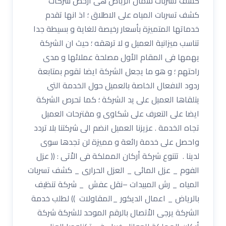
كشف تسربات شمال الرياض هى ارخص شركات
كشف تسربات المياه على الاطلاق ؛ اذ انها تقدم
خدماتها المتميزة بأسعار رخيصة للغاية و بسيطة جدا
تناسب ميزانية العميل و لا ترهقه ؛ حيث ان الشركة
يهمها فى المقام الأول مصلحة عملائها و مدى
راحتهم ؛ و هو ما يجعل الشركة ايضا تقوم بمتابعة
ردود الافعال الخاصة بالعميل حول الخدمة التى
يتلقاها العميل على يد الشركة ؛ كما تحرص الشركة
ايضا على التعرف على شكاوى و مقترحات العميل
تجاه الخدمة . عزيزنا العميل انضم الى شركتنا بلا تردد
واحصل على خدمة رائعة و مميزة لن تجدها سوى
لدينا . تتنوع شركة أركان المملكة فى الاْتى : (( عزل
الفوم _ عزل المائى _ العزل الحرارى _ كشف تسربات
المياه _ رش المبيدات –نقل عفش _ شركة تنظيف
بالرياض _ اعمال الديكور _المقاولات )) لطلب خدمة
الشركة يرجى الاْتصال بالرقم الموحد للشركة شركة