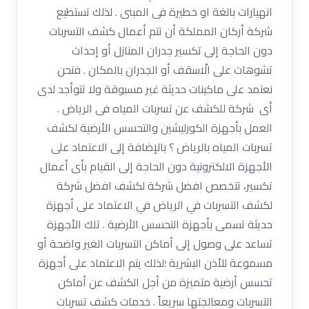
انهيارات بالغة او خطيرة فى المبنى . لذلك تستطيع
شركة أركان المملكة أن تتم أعمال كشف التسربات
دون الحاجة إلى تكسير جدران المنازل أو إحداث
تشوهات على الْاسقف أو الجدران بالمكان . فنحن
نعتمد على ماكينات حديثة غير مسبوقة ولا تتوأجد لدى
أى شركة للكشف عن تسربات المياه فى الرياض .
العمل بأجهزة الكورليشين والتحسس الأرضية لكشف
تسربات المياه بالرياض ؟ بالإضافة إلى الاعتماد على
الأجهزة الالكترونية دون الحاجة إلى القيام بأى أعمال
تكسير، تتخصص افضل شركة لكشف افضل شركة
لكشف التسربات في الرياض في الاعتماد على أجهزة
حديثة تسمى بأجهزة التحسس الأرضية . تلك الأجهزة
تساعد على وصول إلى أماكن التسربات الغير واضحة أو
مسموعة للأذن البشرية ؛لذلك يتم الاعتماد على أجهزة
تحسس أرضية متميزة من أجل الكشف عن أماكن
التسربات ومعالجتها سريعاً . خدمات كشف تسربات