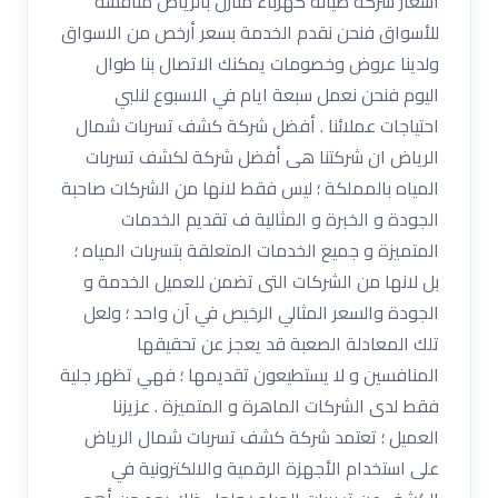
اسعار شركة صيانة كهرباء منازل بالرياض منافسة
للأسواق فنحن نقدم الخدمة بسعر أرخص من الاسواق
ولدينا عروض وخصومات يمكنك الاتصال بنا طوال
اليوم فنحن نعمل سبعة ايام في الاسبوع لنلبي
احتياجات عملائنا . أفضل شركة كشف تسربات شمال
الرياض ان شركتنا هى أفضل شركة لكشف تسربات
المياه بالمملكة ؛ ليس فقط لانها من الشركات صاحبة
الجودة و الخبرة و المثالية ف تقديم الخدمات
المتميزة و جميع الخدمات المتعلقة بتسربات المياه ؛
بل لانها من الشركات التى تضمن للعميل الخدمة و
الجودة والسعر المثالي الرخيص في آن واحد ؛ ولعل
تلك المعادلة الصعبة قد يعجز عن تحقيقها
المنافسين و لا يستطيعون تقديمها ؛ فهي تظهر جلية
فقط لدى الشركات الماهرة و المتميزة . عزيزنا
العميل ؛ تعتمد شركة كشف تسربات شمال الرياض
على استخدام الأجهزة الرقمية والالكترونية في