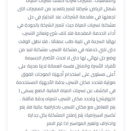
والمناسبات . مميزات شركة كشف تسربات المياه
شمال الرياض: شركتنا تتميز بالعديد من المميزات التى
تجعلها في مقدمة الشركات عند الاختيار في حل
مشكلة تسربات المياة حيث: تتميز الشركة بالجودة في
أداء الخدمة المقدمة فلا تلف شئ ونعالج التسرب
نهائيا السرعة في تلبية طلب عملائنا ، فلا نطيل الوقت
حتى نلبي خدمته في مشكلة التسرب مشكلة لابد من
وضع حل نهائي لها حتى لا تحدث الأضرار الجسيمة
لأفراد الأسرة والمنزل نفسه العمالة لدينا مدربة على
أعلى مستوى على استخدام أجهزة الموجات الفوق
صوتية فتحدد مكان التسرب بدقة الأجهزة المستخدمة
في الكشف عن تسربات المياة المانية الصنع يسمى (
اكروليشن) وتحدد مكان التسرب للمياه بدقة فائقة .
يتم التعامل مع مكان التسرب باحترافية عالية فلا يتم
تكسير السيراميك يتم إصلاح المشكلة بكل جدارة
واحتراف وتغيير المواسير اذا لزم الامر