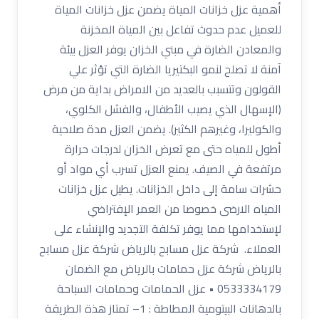
أهمية عزل خزانات المياة يضمن عزل خزانات المياة
للعميل عدم حدوث تفاعل بين المياة المخزنة
والمعادن الضارة في مبني الخزان يوفر العزل بيئة
آمنة لا تصلح لنمو البكتيريا الضارة التي تؤثر علي
القولون وتتسبب بالعديد من الامراض بداية من مرض
(الإسهال الذي يصيب الأطفال، والفشل الكلوي،
والكوليرا، وغيرهم الكثير). يضمن العزل مدة صلاحية
أطول للمياه حتى مع تعرض الخزان لدرجات حرارة
مرتفعة في الصيف. يمنع العزل تسرب أي مواد أو
حشرات سامة إلى داخل الخزانات. يطيل عزل خزانات
المياه الارضى خصوصا من العمر الإفتراضي
لإستخدامها مما يوفر تكلفة التجديد والإنشاء على
العملاء. شركة عزل مسابح بالرياض شركة عزل مسابح
بالرياض شركة عزل حمامات بالرياض مع الضمان
0533334179 • عزل الحمامات وحمامات السباحة
بالدهانات البيتومية المطاطة : 1– تمتاز هذة الطريقة