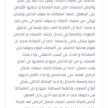
الكشف عن تسربات المياه ؛ ولعل ذلك يعد من أهم
وأفضل المميزات التى تميز الشركة و تجعلها الأفضل
على الإطلاق ؛ فعند استعانتك بنا سوف تتخلص وبشكل
نهائي من تسربات المياه ؛ و سوف تنضم الى صرح كبير
و مميز ؛ كما ان الشركة تلعب دورا رئيسيا في تحقيق
التطورات والتنمية في مجال كشف التسربات و التخلص
منها بشكل علمي و بسيط ؛ كما ان الشركة بمجرد ان
تقوم بعملية الكشف عن التسربات تقوم بدورها بحل
المشكلة و البحث عن السبب الحقيقي وراء هذه
التسربات و من ثم التخلص منها و تصليحها فى أسرع
وقت ممكن ؛ كما ان شركة كشف تسربات شمال
الرياض تعتمد على متخصصين وخبراء رائعين لديهم
خبرة واسعة بالمجال و لديه الإلمام الكافي بشتى
أنواع التسربات وكيفية السيطرة عليها و حل المشكلة
من جذورها بحيث لا تتكرر مره أخرى لدى العميل .
أرخص شركة كشف تسربات شمال الرياض تعد شركة