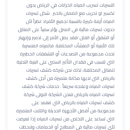
التسربات تسريب المياه الخزانات في الرياض بدون
تكسير او تخريب مع الضمان بالخبر . شكل تسربات
المياه أزمة كبيرة بالنسبة لجميع الأفراد ؛نظراً لأن
حدوث تسربات مائية في المنزل يؤثر سلبياً على المنازل
أو الشقق أو الفلل ؛فقد يصل الأمر إلى تدمير وإنهيار
تلك الأبنية أو المنشأت المختلفة. فالمياه المتسربة
تحدث مجموعة من التصدعات أو التشققات الخطيرة
التي تتسبب في فقدان التأثير السلبي على البنية التحتية
للمنازل المختلفة، لذلك نحن شركه كشف تسربات
بالرياض التي لديها مكانة متميزة من أجل كشف
تسربات المياه وعلاجه سريعاً . خدمات شركة كشف
تسربات المياه بالرياض فنحن الشركة الاولى شركة
كشف تسربات المياه بالرياض التي تعتمد على
مجموعة من أفضل الأجهزة الحديثة والآلات المتميزة
التي تساعد على التخلص من تسربات المياه إذا تعرضت
لأي تسربات مائية في المطابخ أو الحمامات ولاحظت