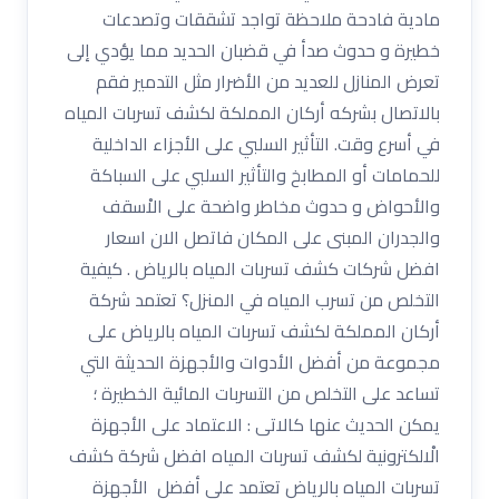
مادية فادحة ملاحظة تواجد تشققات وتصدعات
خطيرة و حدوث صدأ في قضبان الحديد مما يؤدي إلى
تعرض المنازل للعديد من الأضرار مثل التدمير فقم
بالاتصال بشركه أركان المملكة لكشف تسربات المياه
في أسرع وقت. التأثير السلبي على الأجزاء الداخلية
للحمامات أو المطابخ والتأثير السلبي على السباكة
والأحواض و حدوث مخاطر واضحة على الاْسقف
والجدران المبنى على المكان فاتصل الان اسعار
افضل شركات كشف تسربات المياه بالرياض . كيفية
التخلص من تسرب المياه في المنزل؟ تعتمد شركة
أركان المملكة لكشف تسربات المياه بالرياض على
مجموعة من أفضل الأدوات والأجهزة الحديثة التي
تساعد على التخلص من التسربات المائية الخطيرة ؛
يمكن الحديث عنها كالاتى : الاعتماد على الأجهزة
الْالكترونية لكشف تسربات المياه افضل شركة كشف
تسربات المياه بالرياض تعتمد على أفضل الأجهزة