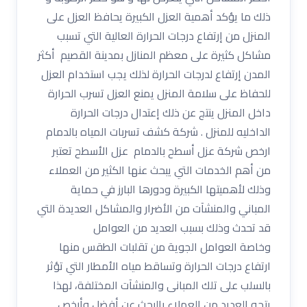
ذلك ما يؤكد أهمية العزل الكبيرة يحافظ العزل على
المنزل من إرتفاع درجات الحرارة العالية التي تسبب
مشاكل كثيرة على معظم المنازل بمدينة القصيم أكثر
المدن إرتفاع لدرجات الحرارة لذلك يجب استخدام العزل
للحفاظ على سلامة المنزل يمنع العزل تسرب الحرارة
داخل المنزل ينتج عن ذلك إعتدال درجات الحرارة
الداخليه للمنزل . شركة كشف تسربات المياه بالدمام
ارخص شركة عزل أسطح بالدمام عزل الأسطح تعتبر
من أهم الخدمات التي يبحث عنها الكثير من العملاء
وذلك لأهميتها الكبيرة ودورها البارز في حماية
المباني والمنشآت من الأضرار والمشاكل العديدة التي
قد تحدث وذلك بسبب العديد من العوامل
وخاصة العوامل الجوية من تقلبات الطقس منها
ارتفاع درجات الحرارة وتساقط مياه الأمطار التي تؤثر
بالسلب على تلك المبانى والمنشآت المختلفة، لهذا
يتجه العديد من العملاء بالبحث عن أفضل وأرخص