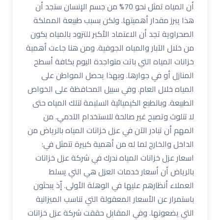
أن المياه تمثل نحو 70% من جسم الإنسان ستجد أن
هذا يبرز مقدار أهميتها. ولكن بسبب طبيعة المملكة
الصحراوية تجد أن الاعتماد الأكبر للتزود بالمياه يكون
من خلال الآبار والمياه الجوفية. ومن هنا جاءت أهمية
خزانات المياه التي باتت متواجدة اليوم بكافة أسطح
المنازل أو في جوارها. وبهذا يحصل المواطن على
المياه خلال العام. وفي سبيل المحافظة على الخواص
الطبيعة. وبالطبع الكيميائية السليمة لتلك المياه حتى
لا تتلوث وتصبح غير صالحة للاستخدام الآدمي. من
المهم أن تبادر الآن في عزل خزانات المياه بالرياض من
الداخل والخارج لما له من أهمية كبيرة تتمثل في:
اسعار عزل خزانات المياه ندرك في شركة عزل خزانات
بالرياض أن أسعار خدمات العزل هي التي يسلط
العملاء أنظارهم عليها في الوهلة الأولى. إّذ يبحثون
باستمرار عن الأسعار المعقولة التي تناسب الميزانية
التي يضعونها. وفي المقابل حققت شركة عزل خزانات