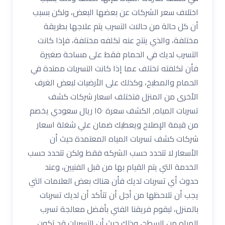
اختلاف سعر الشركات عن بعضها البعض، ولكن بسبب
أن كل حالة من حالات التسرب يتم علاجها بطريقة
مختلفة، والذي ينتج عنه تكلفه مختلفة، فإذا كانت
التسرب لديك في الحمام فقط على مساحة صغيرة
فأن تكلفته تختلف عما إذا كانت التسربات ممتدة في
الحمام والمطبخ، وكذلك على الأرضيات لبعض الغرف
الأخرى من المنزل فتختلف اسعار شركات كشف
تسربات المياه, الكشف سعرة ١٥٠ ريال سعودي يخصم
من قيمة الإصلاح ويعطيك ضمان علي شغلة اسعار
شركات كشف تسربات المياه المعتمدة حيث أن
الأسعار لا تتحدد حسب الشركه فقط ولكن تتحدد حسب
الخدمة التي يتم القيام بها من قبل الفنيين، وعند
حدوث أي تسربات لديك فأن هناك بعض العلامات التي
يجب أن تلاحظها من أجل أن تتأكد أن لديك تسربات
بالمنزل، ليقوم فريقنا الفني بأفضل معالجة تسرب
المياه من السطح، وذلك حيث أن التسربات قد تكون