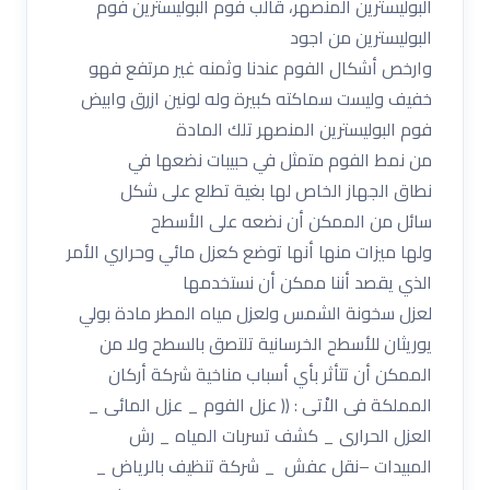
البوليسترين المنصهر، قالب فوم البوليسترين فوم
البوليسترين من اجود
وارخص أشكال الفوم عندنا وثمنه غير مرتفع فهو
خفيف وليست سماكته كبيرة وله لونين ازرق وابيض
فوم البوليسترين المنصهر تلك المادة
من نمط الفوم متمثل في حبيبات نضعها في
نطاق الجهاز الخاص لها بغية تطلع على شكل
سائل من الممكن أن نضعه على الأسطح
ولها ميزات منها أنها توضع كعزل مائي وحراري الأمر
الذي يقصد أننا ممكن أن نستخدمها
لعزل سخونة الشمس ولعزل مياه المطر مادة بولي
يوريثان للأسطح الخرسانية تلتصق بالسطح ولا من
الممكن أن تتأثر بأي أسباب مناخية شركة أركان
المملكة فى الاْتى : (( عزل الفوم _ عزل المائى _
العزل الحرارى _ كشف تسربات المياه _ رش
المبيدات –نقل عفش _ شركة تنظيف بالرياض _