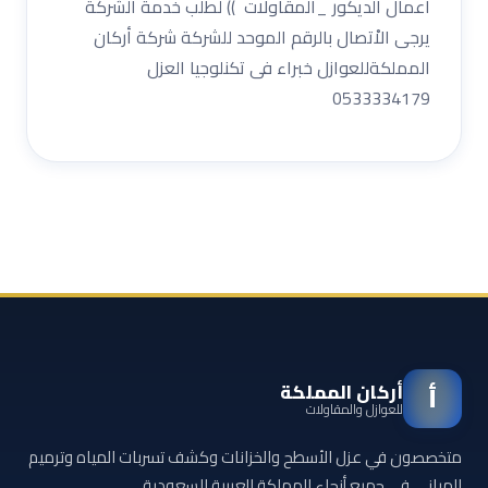
اعمال الديكور _المقاولات )) لطلب خدمة الشركة
يرجى الاْتصال بالرقم الموحد للشركة شركة أركان
المملكةللعوازل خبراء فى تكنلوجيا العزل
0533334179
أركان المملكة
أ
للعوازل والمقاولات
متخصصون في عزل الأسطح والخزانات وكشف تسربات المياه وترميم
المباني في جميع أنحاء المملكة العربية السعودية.