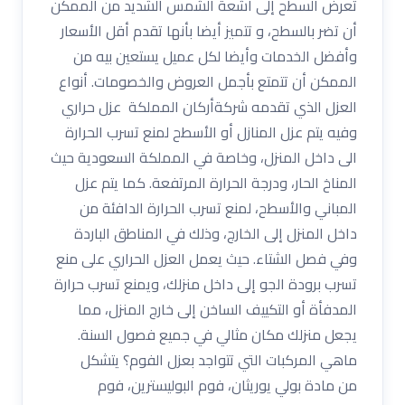
تعرض السطح إلى أشعة الشمس الشديد من الممكن
أن تضر بالسطح، و تتميز أيضا بأنها تقدم أقل الأسعار
وأفضل الخدمات وأيضا لكل عميل يستعين بيه من
الممكن أن تتمتع بأجمل العروض والخصومات. أنواع
العزل الذي تقدمه شركةأركان المملكة عزل حراري
وفيه يتم عزل المنازل أو الأسطح لمنع تسرب الحرارة
الى داخل المنزل، وخاصة في المملكة السعودية حيث
المناخ الحار، ودرجة الحرارة المرتفعة. كما يتم عزل
المباني والأسطح، لمنع تسرب الحرارة الدافئة من
داخل المنزل إلى الخارج، وذلك في المناطق الباردة
وفي فصل الشتاء. حيث يعمل العزل الحراري على منع
تسرب برودة الجو إلى داخل منزلك، ويمنع تسرب حرارة
المدفأة أو التكييف الساخن إلى خارج المنزل، مما
يجعل منزلك مكان مثالي في جميع فصول السنة.
ماهي المركبات التي تتواجد بعزل الفوم؟ يتشكل
من مادة بولي يوريثان، فوم البوليسترين، فوم