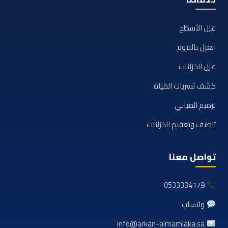
عزل الأسطح
العزل بالفوم
عزل الخزانات
كشف تسربات المياه
ترميم المباني
تنظيف وتعقيم الخزانات
تواصل معنا
0533334179
واتساب
info@arkan-almamlaka.sa