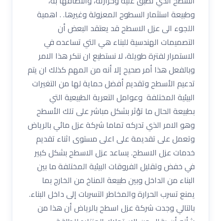
السطح الذي تطبق عليه وحرارته، والتصاقها به،
وطبيعة استثمار السطوح المعزولة وغيرها. . اهمية
اللجوء الى عزل الاسطح قد يعتقد البعض أن
التصميمات الهندسية للبناء هي التي تساعده في
الاستمرار لفترة طويلة، لا نستطيع ان ننكر هذا الامر
وبالفعل هذا أمر صحيح إلا أنه من المهم كذلك ان يتم
تدعيم الأسطح وتقديم أفضل حماية لها من التغيرات
البيئية المختلفة وعوامل التعرية الطبيعية التي
بطبيعة الحال ما تؤثر بشكل مباشر على تلك الأسطح
وهو الامر الذي تدركه تماما شركة عزل مائي بالرياض
وتعمل على تقديمة على اعلى مستوى اثناء تقديم
خدمات عزل الاسطح. يساعد عزل الاسطح بشكل كبير
في خفض وتقليل الفروقات البيئية المختلفة ما بين
البناء من الداخل وبين طبيعة المناخ من الخارج بما
يمنع تسرب الحرارة والمخاطر التسربات إلى داخل البناء.
بالتالي وجدت شركة عزل اسطح بالرياض أن هذا من