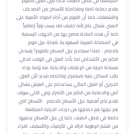
المرتفعة في فصل الصيف، لذلك فإن العزل بالفوم
يقدم حماية تامة ومتكاملة للأسطح من التصدعات
والتشققات كما أن الفوم من أكثر المواد الأمينة على
المبنى بشكل عام لأنه خفيف فلا يسبب وزناً إضافياً
كما أن هذه المادة مصرح بها من الجهات الرسمية
في المملكة العربية السعودية. شركة عزل فوم
بالدمام . لماذا نستخدم عزل الاسطح بالفوم؟ يتساءل
الكثير من الأشخاص لما يأخذ العزل في الوقت الحالي
مساحة كبيرة من الإعلانات والدعاية عنه ولما يزداد
طلب السكان عليه باستمرار، وباختصار شديد لأن العزل
الحراري أو العزل المائي يساعدكم على العيش بشكل
آمن والحماية من الكثير من الأضرار، وفي الآتي سوف
نقدم لكم أهمية عزل الأسطح بالدمام: الأسطح التي
يتم عزلها يتم حمايتها من درجات الحرارة المرتفعة
خاصة في فصل الصيف، كما إن عزل الأسطح يحميها
من انتشار الرطوبة الزائد في الأرضيات والأسقف. اقراء