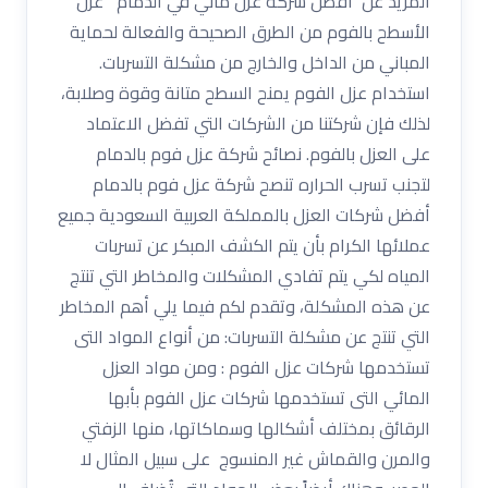
المزيد عن افضل شركة عزل مائي في الدمام عزل
الأسطح بالفوم من الطرق الصحيحة والفعالة لحماية
المباني من الداخل والخارج من مشكلة التسربات.
استخدام عزل الفوم يمنح السطح متانة وقوة وصلابة،
لذلك فإن شركتنا من الشركات التي تفضل الاعتماد
على العزل بالفوم. نصائح شركة عزل فوم بالدمام
لتجنب تسرب الحراره تنصح شركة عزل فوم بالدمام
أفضل شركات العزل بالمملكة العربية السعودية جميع
عملائها الكرام بأن يتم الكشف المبكر عن تسربات
المياه لكي يتم تفادي المشكلات والمخاطر التي تنتج
عن هذه المشكلة، وتقدم لكم فيما يلي أهم المخاطر
التي تنتج عن مشكلة التسربات: من أنواع المواد التى
تستخدمها شركات عزل الفوم : ومن مواد العزل
المائي التى تستخدمها شركات عزل الفوم بأبها
الرقائق بمختلف أشكالها وسماكاتها، منها الزفتي
والمرن والقماش غير المنسوج على سبيل المثال لا