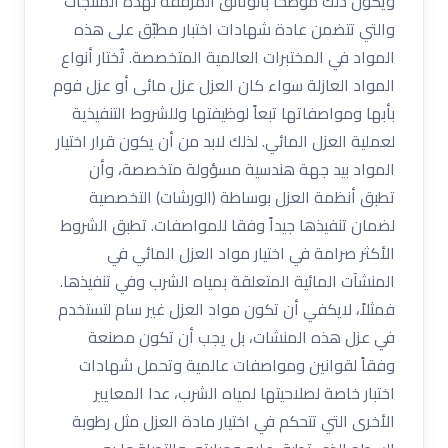
ويكون ذلك موضحاً بالوثائق المرفقة لهذه المنتجات
والتي تتضمن عادة شهادات اختبار مطبّق على هذه
المواد في المختبرات العالمية المتخصصة. تُختار أنواع
المواد العازلة سواء كان العزل عزل مائى أو عزل فوم
بأبها ومواصفاتها تبعاً لوظيفتها وللشروط التنفيذية
لعملية العزل المائي. لذلك لابد من أن يكون قرار اختيار
المواد بيد جهة هندسية مسؤولة متخصصة، وأن
تطبق أنظمة العزل بوساطة (الورشات) التخصصية
لضمان تنفيذها جيداً وفقا للمواصفات. تطبق الشروط
الأكثر صرامة في اختيار مواد العزل المائي في
المنشآت المائية المتعلقة بمياه الشرب وفي تنفيذها.
فمثلاً، لايكفي أن تكون مواد العزل غير سام لتستخدم
في عزل هذه المنشات، بل يجب أن تكون مصنعة
وفقاً لقوانين ومواصفات عالمية وتحمل شهادات
اختبار خاصة لصلاحيتها لمياه الشرب، عدا المعايير
الأخرى التي تتحكم في اختيار مادة العزل مثل رطوبة