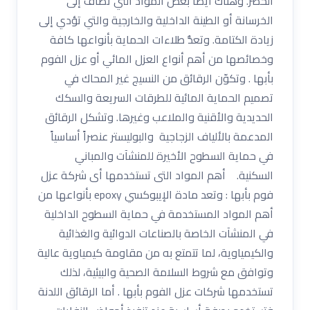
الحصر. وهناك أيضاً بعض المواد التي تُضاف إلى
الخرسانة أو الطينة الداخلية والخارجية والتي تؤدي إلى
زيادة الكتامة. وتعدُّ طلاءات الحماية بأنواعها كافة
وخصائصها من أهم أنواع العزل المائي أو عزل الفوم
بأبها . وتكوّن الرقائق من النسيج غير المحاك في
تصميم الحماية المائية للطرقات السريعة والسكك
الحديدية والأقنية والملاعب وغيرها. وتشكل الرقائق
المدعمة بالألياف الزجاجية والبوليستر عنصراً أساسياً
في حماية السطوح الأخيرة للمنشآت والمباني
السكنية. أهم المواد التى تستخدمها أى شركة عزل
فوم بأبها : وتعد مادة الإيبوكسي epoxy بأنواعها من
أهم المواد المستخدمة في حماية السطوح الداخلية
في المنشآت الخاصة بالصناعات الدوائية والغذائية
والكيمياوية، لما تتمتع به من مقاومة كيمياوية عالية
وتوافق مع شروط السلامة الصحية والبيئية، لذلك
تستخدمها شركات عزل الفوم بأبها . أما الرقائق اللدنة