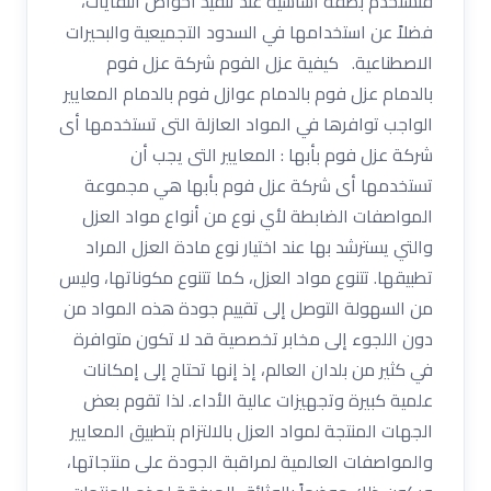
فتستخدم بصفة أساسية عند تنفيذ أحواض النفايات،
فضلاً عن استخدامها في السدود التجميعية والبحيرات
الاصطناعية. كيفية عزل الفوم شركة عزل فوم
بالدمام عزل فوم بالدمام عوازل فوم بالدمام المعايير
الواجب توافرها في المواد العازلة التى تستخدمها أى
شركة عزل فوم بأبها : المعايير التى يجب أن
تستخدمها أى شركة عزل فوم بأبها هي مجموعة
المواصفات الضابطة لأي نوع من أنواع مواد العزل
والتي يسترشد بها عند اختيار نوع مادة العزل المراد
تطبيقها. تتنوع مواد العزل، كما تتنوع مكوناتها، وليس
من السهولة التوصل إلى تقييم جودة هذه المواد من
دون اللجوء إلى مخابر تخصصية قد لا تكون متوافرة
في كثير من بلدان العالم، إذ إنها تحتاج إلى إمكانات
علمية كبيرة وتجهيزات عالية الأداء. لذا تقوم بعض
الجهات المنتجة لمواد العزل بالالتزام بتطبيق المعايير
والمواصفات العالمية لمراقبة الجودة على منتجاتها،