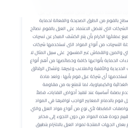
 المائي يساعدكم على العيش بشكل آمن والحماية من
حرارة المرتفعة خاصة في فصل الصيف، كما إن عزل
سطح بالفوم من الطرق الصحيحة والفعالة لحماية
شركات التي تفضل الاعتماد على العزل بالفوم. نصائح
ع عملائها الكرام بأن يتم الكشف المبكر عن تسربات
ة التسربات: من أنواع المواد التى تستخدمها شركات
تي والمرن والقماش غير المنسوج على سبيل المثال لا
 طلاءات الحماية بأنواعها كافة وخصائصها من أهم أنواع
 الحديدية والأقنية والملاعب وغيرها. وتشكل الرقائق
ى تستخدمها أى شركة عزل فوم بأبها : وتعد مادة
ة والغذائية والكيمياوية، لما تتمتع به من مقاومة
خدم بصفة أساسية عند تنفيذ أحواض النفايات، فضلاً
 فوم بالدمام المعايير الواجب توافرها في المواد
اصفات الضابطة لأي نوع من أنواع مواد العزل والتي
 تقييم جودة هذه المواد من دون اللجوء إلى مخابر
 بعض الجهات المنتجة لمواد العزل بالالتزام بتطبيق