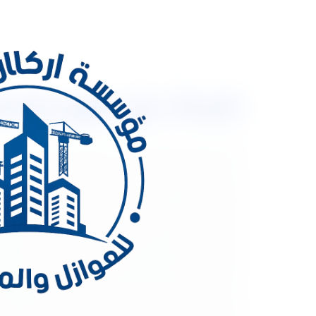
شركة عزل فوم بالدمام 0533334179 عزل اسطح عزل مائى
شركة عزل فوم بالدم
حيث أننا الوحيدين المتميزين في مجال عزل الأسطح و م
والتسربات المائية. وتنصح الشركة بأن يتم التعامل مع
الإنسان أو البيئة المحيطة بها، وتراعي الشركة بأن تع
المتخصصين والفنيين في هذا المجال، ويرجى متابعة ق
تؤكد شركة عزل فوم بالدمام أن الفوم من أفضل وأقو
التصدي لمياه الأمطار الغزيرة، وليس هذا فقط بل أنها
حماية تامة ومتكاملة للأسطح من التصدعات والتشققات 
بها من الجهات الرسمية في المملكة العربية السعودية