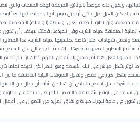
تجاتها، ويكون ذلك موضحاً بالوثائق المرفقة لهذه المنتجات والتي تت
زلة سواء كان العزل عزل مائى أو عزل فوم بأبها ومواصفاتها تبعاً لوظيفت
ولة متخصصة، وأن تطبق أنظمة العزل بوساطة (الورشات) التخصصية لضما
 المائية المتعلقة بمياه الشرب وفي تنفيذها. فمثلاً، لايكفي أن تكون
 وتحمل شهادات اختبار خاصة لصلاحيتها لمياه الشرب، عدا المعايير الأ
 استثمار السطوح المعزولة وغيرها. . اهمية اللجوء الى عزل الاسطح قد
هذا الامر وبالفعل هذا أمر صحيح إلا أنه من المهم كذلك ان يتم تدعيم ا
ل ما تؤثر بشكل مباشر على تلك الأسطح وهو الامر الذي تدركه تماما ش
طح بشكل كبير في خفض وتقليل الفروقات البيئية المختلفة ما بين البنا
الي وجدت شركة عزل اسطح بالرياض أن هذا من شأنه أن يقلل من الاستهلاك
ق تساعد على توفير بيئة صحية خالية من الأمراض الناتجة عن الرطوبة وال
ن تكون في حاجة لإجراء صيانة وإنفاق المزيد من الأموال على أعمال الصي