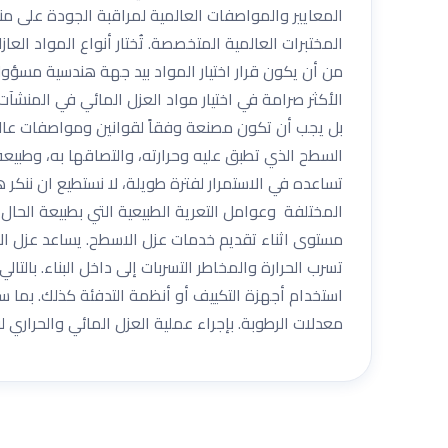
المعايير والمواصفات العالمية لمراقبة الجودة على من
المختبرات العالمية المتخصصة. تُختار أنواع المواد العا
من أن يكون قرار اختيار المواد بيد جهة هندسية مسؤ
الأكثر صرامة في اختيار مواد العزل المائي في المنشآت
بل يجب أن تكون مصنعة وفقاً لقوانين ومواصفات عالمية
السطح الذي تطبق عليه وحرارته، والتصاقها به، وطبيعة
تساعده في الاستمرار لفترة طويلة، لا نستطيع ان ننكر 
المختلفة وعوامل التعرية الطبيعية التي بطبيعة الحا
مستوى اثناء تقديم خدمات عزل الاسطح. يساعد عزل الاس
تسرب الحرارة والمخاطر التسربات إلى داخل البناء. بالت
استخدام أجهزة التكييف أو أنظمة التدفئة كذلك. بما سب
معدلات الرطوبة. بإجراء عملية العزل المائي والحراري ل