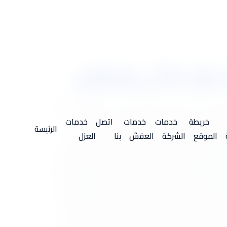
م بالدمام أفضل خدمات العزل الحراري والمائي بالمنطقة العربية
كاملة من الارتفاع الشديد في درجات الحرارة
خريطة
خدمات
خدمات
اتصل
خدمات
الرئيسة
ن مواد غير سامة لذلك هي لا تسبب أي ضرر على صحة
الموقع
الشركة
العفش
بنا
العزل
 بالفوم أو بمادة أخرى يتم على يد مجموعة كبيرة من
 المنزل ووفر المال مع افضل شركة عزل فوم بالدمام
يثين وهذه المادة من أقوى مواد العزل وقادرة على
مرتفعة في فصل الصيف، لذلك فإن العزل بالفوم يقدم
ف فلا يسبب وزناً إضافياً كما أن هذه المادة مصرح
الكثير من الأشخاص لما يأخذ العزل في الوقت الحالي