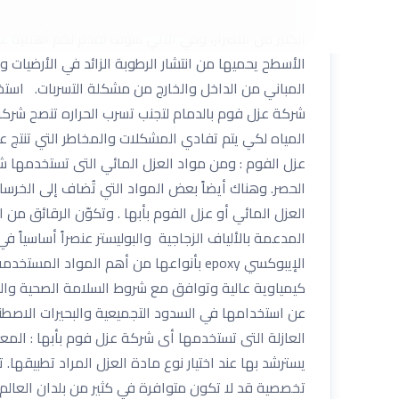
مساحة كبيرة من الإعلانات والدعاية عنه ولما يزداد ط
الكثير من الأضرار، وفي الآتي سوف نقدم لكم أهمية ع
الأسطح يحميها من انتشار الرطوبة الزائد في الأرضيا
المباني من الداخل والخارج من مشكلة التسربات. استخد
شركة عزل فوم بالدمام لتجنب تسرب الحراره تنصح شركة
المياه لكي يتم تفادي المشكلات والمخاطر التي تنتج 
عزل الفوم : ومن مواد العزل المائي التى تستخدمها ش
الحصر. وهناك أيضاً بعض المواد التي تُضاف إلى الخرسان
العزل المائي أو عزل الفوم بأبها . وتكوّن الرقائق من
المدعمة بالألياف الزجاجية والبوليستر عنصراً أساسيا
الإيبوكسي epoxy بأنواعها من أهم الموا
كيمياوية عالية وتوافق مع شروط السلامة الصحية والبيئ
عن استخدامها في السدود التجميعية والبحيرات الاصطن
العازلة التى تستخدمها أى شركة عزل فوم بأبها : الم
يسترشد بها عند اختيار نوع مادة العزل المراد تطبيقها
تخصصية قد لا تكون متوافرة في كثير من بلدان العالم، إ