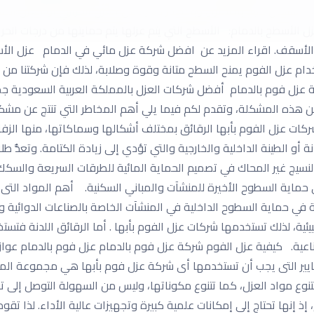
لب السكان عليه باستمرار، وباختصار شديد لأن العزل الحراري أو العزل
زل الأسطح بالدمام: الأسطح التي يتم عزلها يتم حمايتها من درجات ال
ت والأسقف. اقراء المزيد عن افضل شركة عزل مائي في الدمام عزل الأ
ام عزل الفوم يمنح السطح متانة وقوة وصلابة، لذلك فإن شركتنا من ال
 عزل فوم بالدمام أفضل شركات العزل بالمملكة العربية السعودية جمي
عن هذه المشكلة، وتقدم لكم فيما يلي أهم المخاطر التي تنتج عن مشكل
ركات عزل الفوم بأبها الرقائق بمختلف أشكالها وسماكاتها، منها الزف
ة أو الطينة الداخلية والخارجية والتي تؤدي إلى زيادة الكتامة. وتعدُّ
 النسيج غير المحاك في تصميم الحماية المائية للطرقات السريعة والسكك
ً في حماية السطوح الأخيرة للمنشآت والمباني السكنية. أهم المواد الت
د المستخدمة في حماية السطوح الداخلية في المنشآت الخاصة بالصناعات الدوائي
ية، لذلك تستخدمها شركات عزل الفوم بأبها . أما الرقائق اللدنة فتست
اعية. كيفية عزل الفوم شركة عزل فوم بالدمام عزل فوم بالدمام عوازل
عايير التى يجب أن تستخدمها أى شركة عزل فوم بأبها هي مجموعة المو
. تتنوع مواد العزل، كما تتنوع مكوناتها، وليس من السهولة التوصل إلى
ذ إنها تحتاج إلى إمكانات علمية كبيرة وتجهيزات عالية الأداء. لذا تقوم