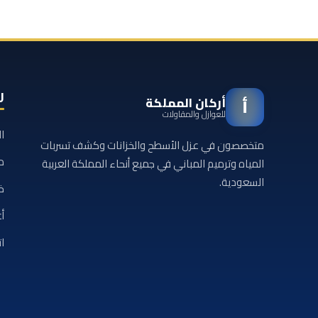
ر
أركان المملكة
أ
للعوازل والمقاولات
ا
متخصصون في عزل الأسطح والخزانات وكشف تسربات
م
المياه وترميم المباني في جميع أنحاء المملكة العربية
السعودية.
خ
أع
ا