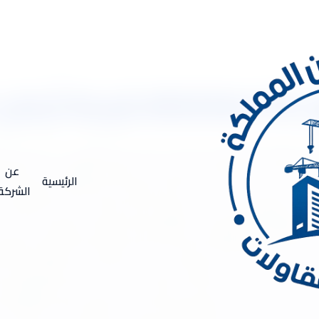
عوازل
05333341 شركة أركان المملكة للعوازل والمقاولات العامة شركة عزل فوم بتبوك .. يعت
الشديدة في العزل والتى تمنع درجات الحرارة من الوصول الى الحوائط
عن
الرئيسية
المناخى الخارجى سواء درجات الحرارة العالية او المنخفضة وتمنع تسرب
الشركة
كيفات المرتفعة والتى تسحب الكهرباء بشكل مرتفع ن وكانت شركة أركان
لخبير بشئون العزل وبتكاليف منخفضة شركة عوازل اسطح بتبوك انواع ع
الجدران باستخدام مواد معينه لحمايه الاسطح ولذا افضل انواع العز
سرب مائى بداخله او اى ظروف خارجيه او داخليه تحدث للمنشاه وايضا 
اء كانت صناعيه . ام تجاريه ام منزليه حيث ان شركه افضل العوازل ت
ئه وايضا حمايه مركباتهم مثل المركبات النهريه ويستخدم العزل ال