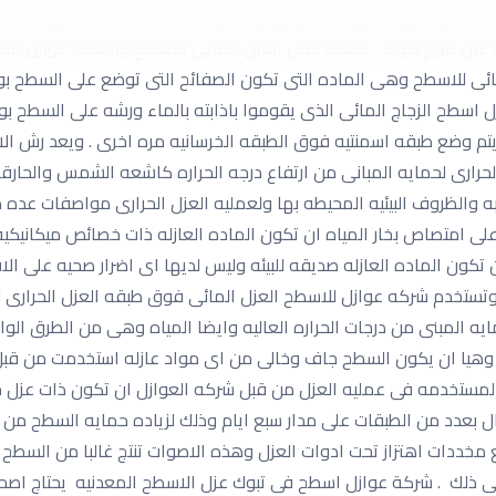
 عزل سلبى العزل الايجابى وهوا منع تسرب المياه فى المبنى المراد عز
 عزل فوم بتبوك .. كيفية عمل العزل المائى للاسطح بواسطه عوازل ال
ى للاسطح وهى الماده التى تكون الصفائح التى توضع على السطح بوا
ل اسطح الزجاج المائى الذى يقوموا باذابته بالماء ورشه على السطح
م وضع طبقه اسمنتيه فوق الطبقه الخرسانيه مره اخرى . ويعد رش الاس
لحرارى لحمايه المبانى من ارتفاع درجه الحراره كاشعه الشمس والحارقه
به والظروف البيئيه المحيطه بها ولعمليه العزل الحرارى مواصفات عده م
ه على امتصاص بخار المياه ان تكون الماده العازله ذات خصائص ميكانيك
 تكون الماده العازله صديقه للبيئه وليس لديها اى اضرار صحيه على الا
ه وتستخدم شركه عوازل للاسطح العزل المائى فوق طبقه العزل الحرارى 
 المبنى من درجات الحراره العاليه وايضا المياه وهى من الطرق الواق
 وهيا ان يكون السطح جاف وخالى من اى مواد عازله استخدمت من قبل
المستخدمه فى عمليه العزل من قبل شركه العوازل ان تكون ذات عزل حر
 بعدد من الطبقات على مدار سبع ايام وذلك لزياده حمايه السطح من ا
ع مخددات اهتزاز تحت ادوات العزل وهذه الاصوات تنتج غالبا من السطح
 ذلك . شركة عوازل اسطح فى تبوك عزل الاسطح المعدنيه يحتاج اصحا