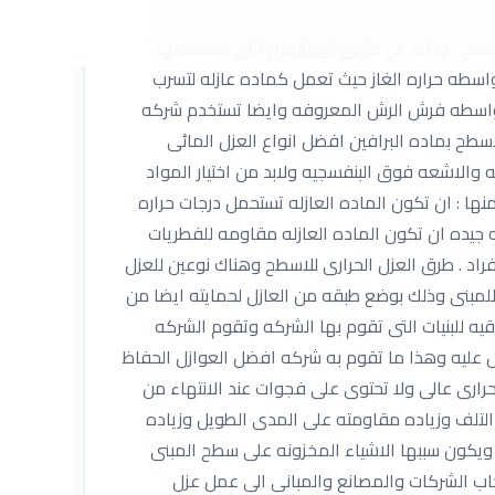
له الى داخل الجدران او المبانى الخرسانيه اما
اسطح وذلك عن طريق البيوتيمين التى تستخدمها
سطه حراره الغاز حيث تعمل كماده عازله لتسرب
 بواسطه فرش الرش المعروفه وايضا تستخدم شركه
طح بماده البرافين افضل انواع العزل المائى
 والاشعه فوق البنفسجيه ولابد من اختيار المواد
نها : ان تكون الماده العازله تستحمل درجات حراره
يه جيده ان تكون الماده العازله مقاومه للفطريات
فراد . طرق العزل الحرارى للاسطح وهناك نوعين للعزل
للمبنى وذلك بوضع طبقه من العازل لحمايته ايضا من
يه للبنيات التى تقوم بها الشركه وتقوم الشركه
 عليه وهذا ما تقوم به شركه افضل العوازل الحفاظ
ارى عالى ولا تحتوى على فجوات عند الانتهاء من
لتلف وزياده مقاومته على المدى الطويل وزياده
 ويكون سببها الاشياء المخزونه على سطح المبنى
ب الشركات والمصانع والمبانى الى عمل عزل