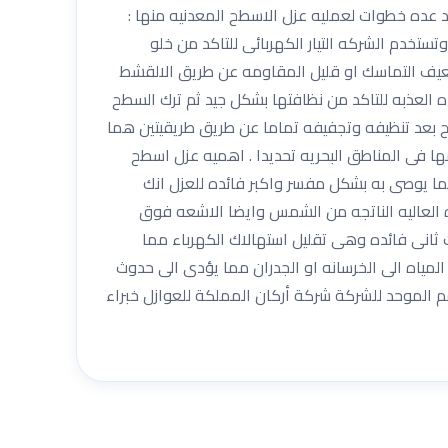
 عده خطوات لعمليه عزل الاسطح المعدنيه منها :
ستخدم الشركه التيار الكهربائى للتاكد من خلو
 ضعيف التماسك او قليل المقاومه عن طريق الالقشط
ه العذبه للتاكد من نظافتها بشكل جيد ثم ترك السطح
طح بعد تنظيفه وتجفيفه تماما عن طريق طريقيتين هما
مات الزنك ويتم استخدامها فى المناطق البحريه تحديدا . اهميه عزل اسطح
ولما يوصى به بشكل مفسر واكبر فائده للعزل انك
 العاليه الناتجه من الشمس وايضا الاشعه فوق
 ثانى فائده وهى تقليل استهالاك الكهرباء مما
لمياه الى الخرسانه او الجدران مما يؤدى الى حدوث
رقم الموحد للشركة شركة أركان المملكة للعوازل خبراء