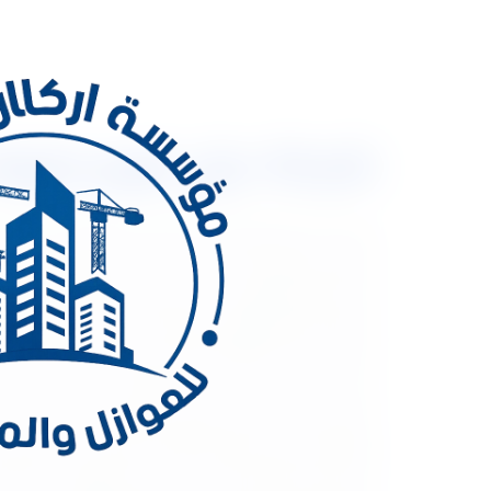
شركة عزل فوم بتبوك 0533334179 شركة أركان المملكة لل
شركة عزل فوم بتبوك 79
يستغنى عنها سكان المملكة حيث ان الفوم من المواد 
مجال العزل بالفوم حيث تجعل البيت منعزلا عن التغير 
لمنزلك وحماية وتركيبه بمنزلك يوفر عليك تكاليف الت
باستخدام مادة الفوم الحرارية من خلال فريق العمل ا
عزل اى سطح من اى حراره مرتفعه او تسرب مياه داخل 
المائى هو ان يتم عزل المبنى بالكامل من حدوث اى ت
وظروفه يختلف نوع العزل ووجه النظر تجاه المنشاه سو
كان يستخدمها السلف فى حمايه مسكنهم من عوامل البي