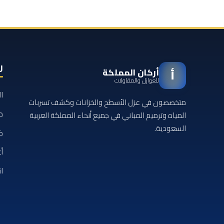
ر
أركان المملكة
أ
للعوازل والمقاولات
ا
متخصصون في عزل الأسطح والخزانات وكشف تسربات
م
المياه وترميم المباني في جميع أنحاء المملكة العربية
السعودية.
خ
أع
ا