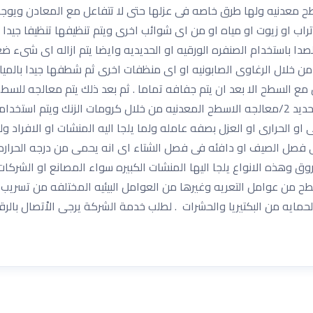
ح معدنيه ولها طرق خاصه فى عزلها حتى لا تتفاعل مع المعادن ويوجد
ب او زيوت او مياه او من اى شوائب اخرى ويتم تنظيفها تنظيفا جيدا وت
لصدا باستخدام الصنفره الورقيه او الحديديه وايضا يتم ازاله اى شىء
ا من خلال الرغاوى الصابونيه او اى منظفات اخرى ثم شطفها جيدا بالميا
مع السطح الا بعد ان يتم جفافه تماما . ثم بعد ذلك يتم معالجه للس
1/معالجه الاسطح الحديديه عن طريق اساس اكسيد الحديد 2/معالجه الاسطح المعدنيه من خلال كرو
 او الحرارى او العزل بصفه عامله ولما يلجا اليه المنشات او الافراد 
فى فصل الصيف او دافئه فى فصل الشتاء اى انه يحمى من درجه الحراره
 وهذه الانواع يلجا اليها المنشات الكبيره سواء المصانع او الشركات
 من عوامل التعريه وغيرها من العوامل البيئيه المختلفه من تسريب ا
الحمايه من البكتيريا والحشرات . لطلب خدمة الشركة يرجى الاْتصال بال