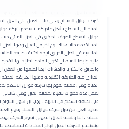
منشاتهم من التلف وينقسم نوع العزل لنوعين عزل ايجابى
بالنسبه للعزل السلبى فهو عكس العزل الايجابى شركة
شرطه عوازل الاسطح وهى ماده تعمل على العزل المائ
المياه الى الاسطح بشكل عام كما تستخدم شركه عواز
عوازل الاسطح الصوف الصخرى فى العزل المائى حيث يت
المستخدمه حاليا هناك نوع اخر من العزل وهوا العزل ا
المناسبه فى العزل الحرارى نتيجه اختلاف طبيعه المناس
عاليه وايضا المياه ان تكون الماده العازله لها القدر
والحريق والبكتيريا والحشرات ايضا لمنعها من العفن ان
الحرارى منه الطريقه التقليديه ومنها الطريقه الحديث
المياه وهى عمليه تقوم بها شركه عوازل الاسطح لحمايه
بعمل عده خطوات للقيام بعمليه العزل وهي كالاتى :
على نظافه السطح من الاتربه . يجب ان تكون الالواح 
عمليه العزل من قبل شركه عوازل الاسطح يقوم العمال
تحمله . اما بالنسبه للعازل الصوتى تقوم الشركه بوض
وتستخدم الشركه افضل انواع المخددات للمحافظه على