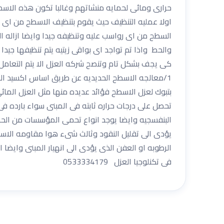
حرارى ومائى لحمايه منشاتهم وغالبا تكون هذه الاسط
اولا عمليه التنظيف حيث يقوم بتنظيف الاسطح من اى ترا
السطح من اى رواسب عليه وتنظيفه جيدا وايضا ازاله ا
والحط واذا تم تواجد اى بواقى زيتيه يتم تنظيفها جيد
كى يجف بشكل تام وتنصح شركه العزل الا يتم التعامل 
بتبوك لعزل الاسطح فؤائد عديده منها مثل العزل المائى
تحصل على درجات حراره ثابته فى المبنى سواء بارده 
البنفسجيه وايضا يوجد انواع تحمى المؤسسات من الحروق
يؤدى الى تقليل النقود وثالث شىء هوا مقاومه الاسطح
الرطوبه او العفن الذى يؤدى الى انهيار المبنى وايضا 
فى تكنلوجيا العزل 0533334179