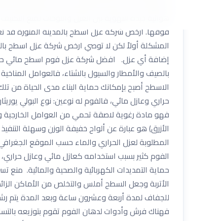
الأرضية الجديد. يمكنك القيام بذلك عن طريق تركيب الأ
هوائية جيدة التهوية بين العزل واللوحات لمنع التكثي
فوقها. ارخص شركة عزل اسطح بالمدينة المنورة قد ت
المشكلة أولاً لكن لا توصي ارخص شركة عزل اسطح بالم
إضافة أي عزل. افضل شركة عزل فوم اسطح مائي حراري
بالصيف والأمطار والسيول بالشتاء، فالعوامل المناخي
الاسطح أصبح بإمكانك حماية البناء مدى الحياة من تلك 
حراري وعازل مائي، فالفوم له نوعين: نوع البولي يوريث
فهو مادة رغوية لاصقة تحمي من العوامل الخارجية ولا 
الأزرق) هو عبارة عن ألواح خفيفة الوزن وسهلة التنفيذ
المطلوبة لعزل الحراري والماء حسب الموقع الجغرافي.
الفوم كثير بسبب استخدامه كعازل مائي وعازل حراري، فه
حماية التمديدات الكهربائية والصحية والمائية. منع ت
للجفاف لمدة أربعة وعشرون ساعة وبعد المدة يتم رشه با
فهناك فرش وأدوات لدهان الفوم تقوم بتوزيعه بالتسا