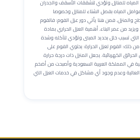
ب المياه للمنازل وتؤدي لتشققات الأسقف والجدران
امل المياه بفصل الشتاء للمنازل وخصوصا
ح والمنزل. فمن هنا يأتي دور عزل الفوم: فالفوم
يزيد من عمر البناء. أهمية العزل الحراري بمادة
تي تسبب خلل بحديد المبنى وتؤدي لتآكله وشدة
 من ذلك: الفوم لعزل الحرارة: يحتوي الفوم على
رائق الكهربائية. يجعل المنزل ذات درجة حرارة
مية في المملكة العربية السعودية وأصبحت من أضخم
 العالية وعدم وجود أي مشاكل في خدمات العزل التي