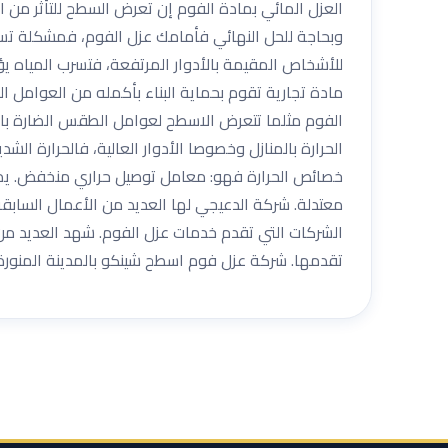
العزل المائي بمادة الفوم إن تعرض السطح للتأثر من ال
وبحاجة للحل النهائي فأمامك عزل الفوم، فمشكلة ت
للأشخاص المقيمة بالأدوار المرتفعة، فتسرب المياه ي
مادة تجارية تقوم بحماية البناء بأكمله من العوامل ال
الفوم مثلما تتعرض الاسطح لعوامل الطقس الضارة با
الحرارة بالمنازل وخصوصا الأدوار العالية، فالحرارة ال
خصائص الحرارة فهو: معامل توصيل حراري منخفض. يمنع 
معتدلة. شركة الدعيجي ‏لها العديد من الأعمال السا
الشركات التي تقدم خدمات عزل الفوم. شهد العديد من
تقدمها. شركة عزل فوم اسطح شينكو بالمدينة المنورة 33334179