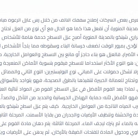
لواح الخشبية عبر الروافع أو يمكنك شراء الأرجل البلاستيكية المصممة 
ف على الجانب السفلي للوحات. هناك طريقة بديلة لعزل الدور العلوي ا
عرض بعض الشركات إصلاح سقفك التالف من خلال رش عازل الرغوة مبا
دينة المنورة أن تفعل هذا كما هو الحال مع أي نوع من العزل تحتاج
 شينكو بالمدينة المنورة أصبح عزل الاسطح خدمة هامة للأشخاص وخص
ة تؤدي بمرور الوقت لضعف خرسانة البناء وسقوطه مما يلجأ الأشخاص لت
الأضرار، فالعزل هو بناء حاجز أو مانع بين الاسطح والعوامل الخارجية.
ان: هو النوع الأكثر استخداما للاسطح فيقوم بتسوية الأماكن المنعرجة
تشكل حمولات على المباني. نوع البوليستيرين: النوع الثاني والمماثل 
 وتحتاج للعمالة الخبيرة لتنفيذها بالطرق الصحيحة، فهو يتواجد بالأسو
 لماذا يعد الفوم الأفضل في عزل الاسطح الفوم من المواد ثنائية الع
و الأفضل لأنه: حماية الهياكل الخرسانية والحديد من التآكل والصدأ. ح
سرب المياه الناتجة من العوامل الخارجية. كيف يتم عزل اسطح شينكو بال
لماء ثم يترك ليجف الماء. المرحلة الثالثة: يتم دهان مادة الفوم على 
وي ودخول المادة للفتحات الضيقة بالأركان، ثم يدهن على الأرضيات 