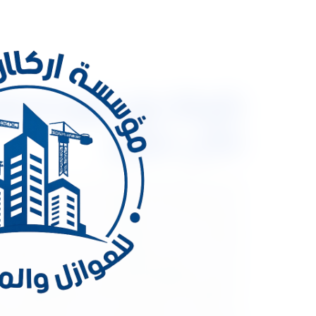
مائى حرارى
اسطح شينكو بالمدينة المنورة تراعي الميزانية الخاص
تتفاجأ بأي اجراء نتخذه ولهذا سيكون بإمكانك الاطمئنان
ستوفر لك مثل تلك المتطلبات في آن واحد. لا تجعل ال
إذا كان من السهل الوصول إلى سطح منزلك أو السقف ا
العلوي أو العلية للتخزين فستحتاج إلى وضع لوحات على
على التعامل مع افضل شركة عزل بالمدينة المنورة. 