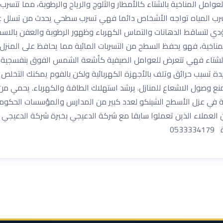
عوامل المناخية بالشتاء كالأمطار والثلوج والرياح والرطوبة، مما تتسر
سرب المياه تواجه الأشخاص دائما فهي تسرب سطحي يحدث من تسلل عو
ؤدي لتساقط الدهانات والتماس الكهرباء وظهور الرطوبة والعفن بالاسط
مناخية، فهو يحفظ السطح من التسربات المائية مما يحافظ على المنزل و
لشتاء فهي تتعرض للعوامل الصيفية كأشعة الشمس الفوق بنفسجية ال
شديدة تسبب حرائق وتلف بالأجهزة الكهربائية ولكن بالفوم يمكنك التخلص
وصول الاشعاع للمنازل. يرشد استهلاك الطاقة والكهرباء. يحمي من الح
بقة في عزل الأسطح الشينكو لعدد كبير من المدارس والمؤسسات الحكو
 العملاء الذين تعملوا سابقا مع شركة الدعيجي بخبرة شركة الدعيجي
05