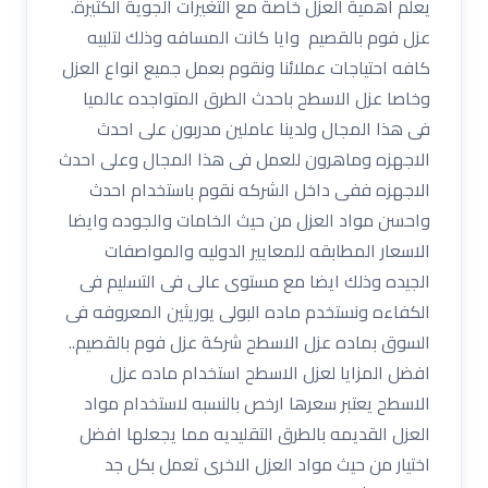
يعلم أهمية العزل خاصةً مع التغيرات الجوية الكثيرة.
عزل فوم بالقصيم وايا كانت المسافه وذلك لتلبيه
كافه احتياجات عملائنا ونقوم بعمل جميع انواع العزل
وخاصا عزل الاسطح باحدث الطرق المتواجده عالميا
فى هذا المجال ولدينا عاملين مدربون على احدث
الاجهزه وماهرون للعمل فى هذا المجال وعلى احدث
الاجهزه ففى داخل الشركه نقوم باستخدام احدث
واحسن مواد العزل من حيث الخامات والجوده وايضا
الاسعار المطابقه للمعايير الدوليه والمواصفات
الجيده وذلك ايضا مع مستوى عالى فى التسليم فى
الكفاءه ونستخدم ماده البولى يوريثين المعروفه فى
السوق بماده عزل الاسطح شركة عزل فوم بالقصيم..
افضل المزايا لعزل الاسطح استخدام ماده عزل
الاسطح يعتبر سعرها ارخص بالنسبه لاستخدام مواد
العزل القديمه بالطرق التقليديه مما يجعلها افضل
اختيار من حيث مواد العزل الاخرى تعمل بكل جد