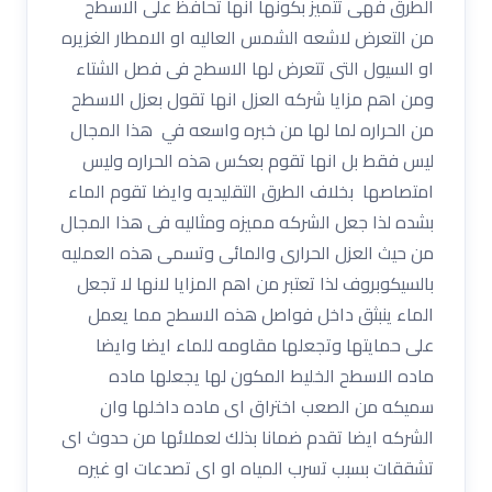
الطرق فهى تتميز بكونها انها تحافظ على الاسطح
من التعرض لاشعه الشمس العاليه او الامطار الغزيره
او السيول التى تتعرض لها الاسطح فى فصل الشتاء
ومن اهم مزايا شركه العزل انها تقول بعزل الاسطح
من الحراره لما لها من خبره واسعه في هذا المجال
ليس فقط بل انها تقوم بعكس هذه الحراره وليس
امتصاصها بخلاف الطرق التقليديه وايضا تقوم الماء
بشده لذا جعل الشركه مميزه ومثاليه فى هذا المجال
من حيث العزل الحرارى والمائى وتسمى هذه العمليه
بالسيكوبروف لذا تعتبر من اهم المزايا لانها لا تجعل
الماء ينبثق داخل فواصل هذه الاسطح مما يعمل
على حمايتها وتجعلها مقاومه للماء ايضا وايضا
ماده الاسطح الخليط المكون لها يجعلها ماده
سميكه من الصعب اختراق اى ماده داخلها وان
الشركه ايضا تقدم ضمانا بذلك لعملائها من حدوث اى
تشققات بسبب تسرب المياه او اى تصدعات او غيره