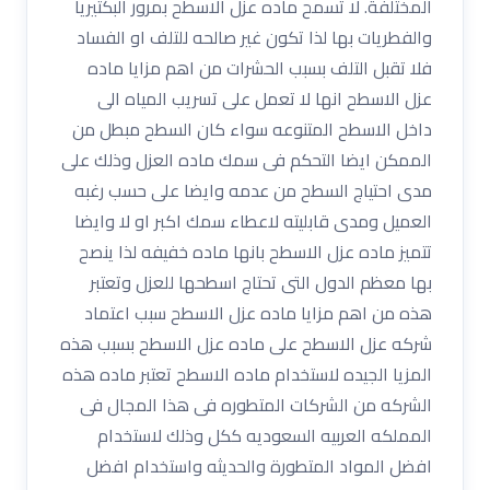
المختلفة. لا تسمح ماده عزل الاسطح بمرور البكتيريا
والفطريات بها لذا تكون غير صالحه للتلف او الفساد
فلا تقبل التلف بسبب الحشرات من اهم مزايا ماده
عزل الاسطح انها لا تعمل على تسريب المياه الى
داخل الاسطح المتنوعه سواء كان السطح مبطل من
الممكن ايضا التحكم فى سمك ماده العزل وذلك على
مدى احتياج السطح من عدمه وايضا على حسب رغبه
العميل ومدى قابليته لاعطاء سمك اكبر او لا وايضا
تتميز ماده عزل الاسطح بانها ماده خفيفه لذا ينصح
بها معظم الدول التى تحتاج اسطحها للعزل وتعتبر
هذه من اهم مزايا ماده عزل الاسطح سبب اعتماد
شركه عزل الاسطح على ماده عزل الاسطح بسبب هذه
المزيا الجيده لاستخدام ماده الاسطح تعتبر ماده هذه
الشركه من الشركات المتطوره فى هذا المجال فى
المملكه العربيه السعوديه ككل وذلك لاستخدام
افضل المواد المتطورة والحديثه واستخدام افضل