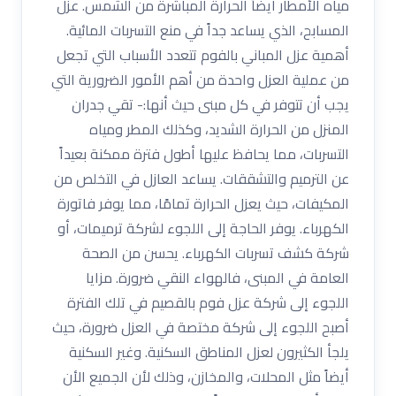
مياه الأمطار أيضاً الحرارة المباشرة من الشمس. عزل
المسابح، الذي يساعد جداً في منع التسربات المائية.
أهمية عزل المباني بالفوم تتعدد الأسباب التي تجعل
من عملية العزل واحدة من أهم الأمور الضرورية التي
يجب أن تتوفر في كل مبنى حيث أنها:- تقي جدران
المنزل من الحرارة الشديد، وكذلك المطر ومياه
التسربات، مما يحافظ عليها أطول فترة ممكنة بعيداً
عن الترميم والتشققات. يساعد العازل في التخلص من
المكيفات، حيث يعزل الحرارة تمامًا، مما يوفر فاتورة
الكهرباء. يوفر الحاجة إلى اللجوء لشركة ترميمات، أو
شركة كشف تسربات الكهرباء. يحسن من الصحة
العامة في المبنى، فالهواء النقي ضرورة. مزايا
اللجوء إلى شركة عزل فوم بالقصيم في تلك الفترة
أصبح اللجوء إلى شركة مختصة في العزل ضرورة، حيث
يلجأ الكثيرون لعزل المناطق السكنية. وغير السكنية
أيضاً مثل المحلات، والمخازن، وذلك لأن الجميع الأن