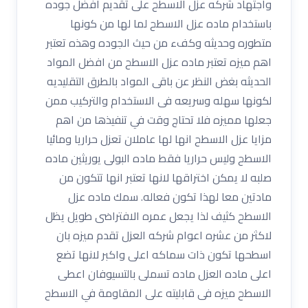
واجتهاد شركه عزل الاسطح على تقديم افضل جوده
باستخدام ماده عزل الاسطح لما لها من كونها
متطوره وحديثه وكفء من حيث الجوده وهذه تعتبر
اهم ميزه تعتبر ماده عزل الاسطح من افضل المواد
الحديثه بغض النظر عن باقى المواد بالطرق التقليديه
لكونها سهله وسريعه فى الاستخدام والتركيب ممن
جعلها مميزه فلا تحتاج وقت في تنفيذها من اهم
مزايا عزل الاسطح انها لها عاملان تعزل حراريا ومائيا
الاسطح وليس حراريا فقط ماده البولى يوريثين ماده
صلبه لا يمكن اختراقها لانها تعتبر انها تتكون من
مادتين معا لهذا تكون فعاله. سمك ماده عزل
الاسطح كثيف لذا يجعل عمره الافتراضى طويل يظل
لاكثر من عشره اعوام شركه العزل تقدم ميزه بان
اسطحها تكون ذات سماكه اعلى واكبر لانها تضع
اعلى ماده العزل ماده تسملى بالتسيوفان اعطى
الاسطح ميزه فى قابليته على المقاومة في الاسطح