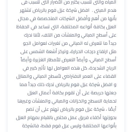
المياه والتى تتسبب بكثير من الاْضرار التى تتسبب فى
هدم المبنى . افضل شركة عزل فوم بالرياض تشتهر
بأنها من أهم وأفضل الشركات المتخصصة في مجال
العزل بكافة أنواعه المختلفة، التي تساعد في الحفاظ
على أسطح المباني والمنشآت من التلف، لأننا ندرك
جيداً ما تتعرض له المباني من تغيرات لعوامل الجو
مثل ارتفاع درجات الحرارة، وتركز أشعة الشمس على
أسطح المباني، وأيضاً التعرض للأمطار الغزيرة وأيضاً
الرياح الشديدة، كل هذه العوامل لها تأثير كبير في
القضاء على العمر الافتراضي لأسطح المباني والمنازل
و افضل شركة عزل فوم بالرياض تدرك ذلك جيداً مما
جعلها حريصة على أن تقوم بكافة أعمال العزل
لحماية الاسطح والخزانات والمباني والمنشآت وغيرها
أيضًا ، شركة عزل فوم بالرياض تهتم على أن تضم
بحوزتها أكفاء فريق عمل مختص بالقيام بمهام العزل
بأنواعها المختلفة وليس عزل فوم فقط، فالشركة