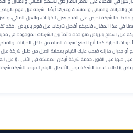
أثير كبير في القضاء على العمر الافتراضي لأسطح المباني والمنازل و ا
ح والخزانات والمباني والمنشآت وغيرها أيضًا ، شركة عزل فوم بالري
م فقط، فالشركة تحرص على القيام بعزل الخزانات، والعزل المائي، وال
ا معنا في هذا المقال، فلديكم أفضل شركات عزل فوم بالرياض ، فقد تق
كة عزل اسطح بالرياض متواجدة دائماً بين الشركات الموجودة في مدين
ً درجات الحرارة كما أنها تمنع تسربات المياه من داخل الخزانات، والقيا
أو جدران منزلك فيجب عليك القيام بعملية العزل من خلال شركة عزل
 حلها على الفور . خدمة شركة أركان المملكة فى الاْتى : (( عزل ال
ض )) لطلب خدمة الشركة يرجى الاْتصال بالرقم الموحد للشركة شركة أ