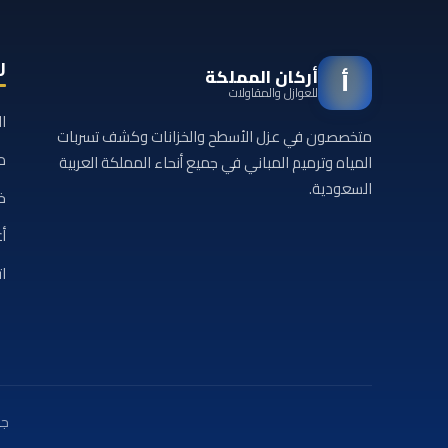
ر
أركان المملكة
أ
للعوازل والمقاولات
ا
متخصصون في عزل الأسطح والخزانات وكشف تسربات
م
المياه وترميم المباني في جميع أنحاء المملكة العربية
السعودية.
خ
أع
ا
جم