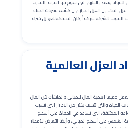
 المواد وبعض الطرق التي تقوم بها الفريق المدرب
عزل المائى _ العزل الحرارى _ كشف تسربات المياه
م الموحد للشركة شركة أركان المملكةللعوازل خبراء
0533 مع أفضل مواد العزل العالمية
ان شامل شركة عوازل بالرياض .. كلنا نعمل جميعاُ اهمية العزل للمبانى والمنشأت لاْن العزل
 المياه والتى تتسبب بكثير من الاْضرار التى تتسبب
عه المختلفة، التي تساعد في الحفاظ على أسطح
أشعة الشمس على أسطح المباني، وأيضاً التعرض للأمطار