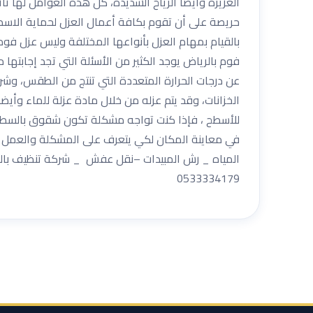
الغزيرة وأيضاً الرياح الشديدة، كل هذه العوامل لها ت
حريصة على أن تقوم بكافة أعمال العزل لحماية الاسط
بالقيام بمهام العزل بأنواعها المختلفة وليس عزل فو
فوم بالرياض يوجد الكثير من الأسئلة التي تجد إجابته
عن درجات الحرارة المتعددة التي تنتج من الطقس، وشر
الخزانات، وقد يتم عزله من خلال مادة عزلة للماء وأيضا
للأسطح ، فإذا كنت تواجه مشكلة تكون شقوق بالسطح 
في معاينة المكان لكي يتعرف على المشكلة والعمل على
المياه _ رش المبيدات –نقل عفش _ شركة تنظيف بالريا
0533334179