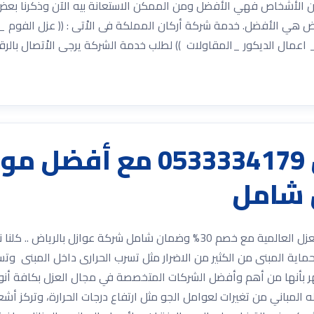
ن الأشخاص فهي الأفضل ومن الممكن الاستعانة بيه الآن وذكرنا بعض
 هي الأفضل. خدمة شركة أركان المملكة فى الاْتى : (( عزل الفوم _ 
مال الديكور _المقاولات )) لطلب خدمة الشركة يرجى الاْتصال بالرق
شركة عوازل بالرياض 334179
شركة عوازل بالرياض 0533334179 مع أفضل مواد العزل العالمية مع خصم 30% وضم
اية المبنى من الكثير من الاضرار مثل تسرب الحرارى داخل المبنى وتسرب
 بأنها من أهم وأفضل الشركات المتخصصة في مجال العزل بكافة أنوا
ض له المباني من تغيرات لعوامل الجو مثل ارتفاع درجات الحرارة، وتركز 