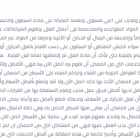
ود تسربات لمياه الأمطار، فعليك الإتصال بشركة عزل أسطح بالرياض، نأت
ة العربية السعودية بأكملها. شركة عزل أسطح شمال الرياض تتميز شرك
ز ومدرب علي أعلي مستوي. وتعتمد الشركة على مادة السيلتون والخيش 
لمواد المتواجده والمتخصصة فى أعمال العزل. وتقوم الشركةاثناء عمل
ً وإخلاءها من الرمال أو الحصى أو الأتربه وغيرها من المواد غير الم
اء الخيش المقطرن أو السيلتون على حسب القيام بالعزل الحراري أو ال
 بالتبليط حتى تتأكد أن مادة العزل تم إلتصاقها تماما قبل التبليط. . 
لخدمات التي من الممكن أن تقوم بيه اتصل الآن بيه فهي الأفضل ولأ
لعوامل الجوية من الشتاء وتراكم المياه على الأسطح من الممكن أن ي
ي من الممكن الأخذ بها لذلك اتصل الآن ولا تترد وتمتع بأفضل الأسع
ل لديها أفضل فريق عمل مدرب ويعتبر الاستعانة بها من القرارات الص
ن تعزل الحرارة عن الأسقف وتجعلك تتمتع بأفضل جو وأيضا يمكن الا
ي من الممكن أن يعانى منها السطح الخاص بك وفي حالة الاتصال بع
لاتصال به وتحديد معهم موعد للبدء في عملية عزل الأسطح اتصل الآن
ياء التي يجب العمل عليها فهي من المشاكل التي من الممكن ان تمر عل
ل الأسطح. وأخيرا تكلمنا في هذه المقالة عن أفضل الخدمات التي من 