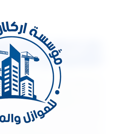
العالمية مع خصم 30% مع ضمان شامل
الخاصة بالنظافة والحفاظ على الأسطح من حرارة الشمس
بالرياض. فهى تقوم بعمل عزل كامل للأسطح عن طريق م
بسكب المياه والإنتظار لملاحظة إذاماحدث أى تسرب لل
شركة أخرى في عملية العزل تماما. فهي أفضل شركة عزل
حاصلة على شهادات من جهات خاصة وجهات حكومية، فأن
على مادتان مخصصان فى أعمال العزل وهم مادة الخي