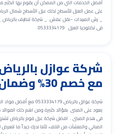
أفضل الخدمات التي من الممكن أن يقوم بها الكثير م
على عمل العزل للأسطح لذلك عزل الأسطح شمال الرياض
_ رش المبيدات –نقل عفش _ شركة تنظيف بالرياض _ اع
فى تكنلوجيا العزل 0533334179
مع خصم 30% وضمان شامل
يعود على المبنى بفؤائد كثيرة ومن اهم ذلك الفوائد حم
فى هدم المبنى . افضل شركة عزل فوم بالرياض تشتهر
المباني والمنشآت من التلف، لأننا ندرك جيداً ما تتعر