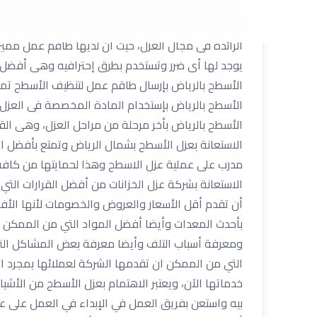
إرتفاع فى درجة الحرارة أو العفونة أو الكركبة أو بوج
أو خارج الرياض. فنحن نسعى لخدمة عملاءنا فى المملك
الرائدة فى مجال العزل، حيث أن لديها طاقم عمل ممي
يوجد لها أى ضرر وتستخدم بطرق إحترافيه وهى أفضل ا
الأسطح بالرياض بإرسال طاقم عمل لتنظيف الأسطح تماما
الأسطح بالرياض بإستخدام المادة المخصصة فى العزل سو
الأسطح بالرياض بأخر مرحلة من مراحل العزل، وهى القيام
الاستعانة بعزل الأسطح بشمال الرياض وتمتع بأفضل ا
مدرب على عملية عزل الاسطح وهذا لحمايتها من كافة ا
الاستعانة بشركة عزل الخزانات من أفضل القرارات الت
أن تقدم أقل الأسعار والعروض والخصومات لأنها الأفض
بأحدث المعدات وأيضا أفضل المواد التي من الممكن أ
ومعرفة أسباب التلف وأيضا معرفة بعض المشاكل الت
التي من الممكن ان تقدمها الشركة لعملائها بمجرد ا
خدماتها الآن، ويعتبر الاهتمام بعزل الأسطح من الأش
بيه واستعن بفريق العمل في الإبداء في العمل على عز