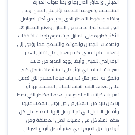
المباني وإلحاق الضرر بها وأيضا درجات الحرارة
المنخفضة والبرودة الشديدة تؤثر على المبني ومن
بداخله وسقوط الأمطار الذي يعتبر من أكثر العوامل
التي تسبب أضرار عديدة في المنازل وتعتبر الأمطار هي
الأكثر خطورة على المنازل حيث تقوم بإحداث تشققات
وتصدعات للجدران والحوائط والأسطح. مما يؤدي إلى
إضعاف عام المبني كله وتعمل علي تقليل العمر
الإفتراضي للمبنى وأيضا يوجد العديد من حالات
تسريبات المياه التي تؤثر على المنشاءات بشكل كبير
وتلحق به الضرر مثل تسريبات مياه المسبح التي تعمل
على إضعاف البنية التحتية للمباني المحيطة بها أو
تسريبات خزانات المياه وبسبب هذه المخاطر التي تحيط
بنا كان لابد من التفكير في حل إجابي للقضاء عليها .
وأفضل الحلول التي تم التوصل إليها للقضاء على كل
هذه المشاكل هي عمليات العزل المختلفة ومن
أنواعها عزل الفوم الذي يعتبر أفضل أنواع العوازل