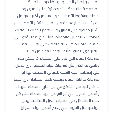
المباني وإلحاق الضرر بها وأيضا درجات الحرارة
المنخفضة والبرودة الشديدة تؤثر على المبني ومن
بداخله وسقوط الأمطار الذي يعتبر من أكثر العوامل
التي تسبب أضرار عديدة في المنازل وتعتبر الأمطار هي
الأكثر خطورة على المنازل حيث تقوم بإحداث تشققات
وتصدعات للجدران والحوائط والأسطح. مما يؤدي إلى
إضعاف عام المبني كله وتعمل علي تقليل العمر
الإفتراضي للمبنى وأيضا يوجد العديد من حالات
تسريبات المياه التي تؤثر على المنشاءات بشكل كبير
وتلحق به الضرر مثل تسريبات مياه المسبح التي تعمل
على إضعاف البنية التحتية للمباني المحيطة بها أو
تسريبات خزانات المياه وبسبب هذه المخاطر التي تحيط
بنا كان لابد من التفكير في حل إجابي للقضاء عليها .
وأفضل الحلول التي تم التوصل إليها للقضاء على كل
هذه المشاكل هي عمليات العزل المختلفة ومن
أنواعها عزل الفوم الذي يعتبر أفضل أنواع العوازل