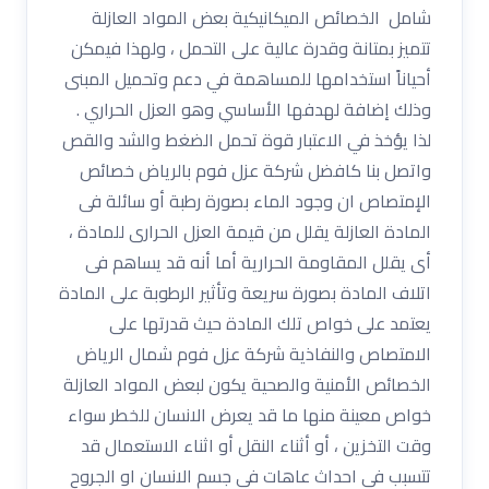
شامل الخصائص الميكانيكية بعض المواد العازلة
تتميز بمتانة وقدرة عالية على التحمل ، ولهذا فيمكن
أحياناً استخدامها للمساهمة في دعم وتحميل المبنى
وذلك إضافة لهدفها الأساسي وهو العزل الحراري .
لذا يؤخذ في الاعتبار قوة تحمل الضغط والشد والقص
واتصل بنا كافضل شركة عزل فوم بالرياض خصائص
الإمتصاص ان وجود الماء بصورة رطبة أو سائلة فى
المادة العازلة يقلل من قيمة العزل الحرارى للمادة ،
أى يقلل المقاومة الحرارية أما أنه قد يساهم فى
اتلاف المادة بصورة سريعة وتأثير الرطوبة على المادة
يعتمد على خواص تلك المادة حيث قدرتها على
الامتصاص والنفاذية شركة عزل فوم شمال الرياض
الخصائص الأمنية والصحية يكون لبعض المواد العازلة
خواص معينة منها ما قد يعرض الانسان للخطر سواء
وقت التخزين ، أو أثناء النقل أو اثناء الاستعمال قد
تتسبب فى احداث عاهات فى جسم الانسان او الجروح