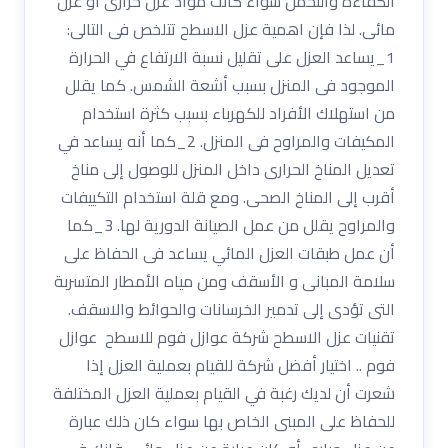
الكفاءة والتحمل سواء كانت مواد عزل حرارى او عزل
مائى. لذا فإن اهمية عزل الاسطح تتلخص فى التالى:
1_يساعد العزل على تقليل نسبة الارتفاع في الحرارة
الموجود فى المنزل بسبب أشعة الشمس. كما يقلل
من استهلاك الأفراد للكهرباء بسبب كثرة استخدام
المكيفات والمراوح فى المنزل. 2_كما أنه يساعد في
تعديل المناخ الحرارى داخل المنزل للوصول إلى مناخ
أقرب إلى المناخ الصحى. ومع قلة استخدام التكييفات
والمراوح يقلل من عمل الصيانة الدورية لها. 3_كما
أن عمل طبقات العزل المائي يساعد فى الحفاظ على
سلامة المبانى و الأسقف ومن مياه الأمطار المتسربة
التى تؤدى إلى تدمير الخرسانات والحوائط والاسقف.
تقنيات عزل الاسطح شركة عوازل فوم للاسطح عوازل
فوم .. اختيار أفضل شركة للقيام بعملية العزل إذا
شعرت أن لديك رغبة في القيام بعملية العزل المختلفة
للحفاظ على المبنى الخاص بها سواء كان ذلك عبارة