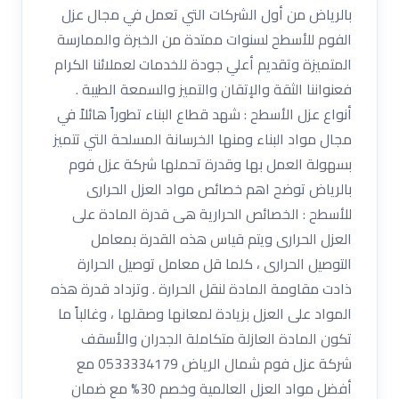
بالرياض من أول الشركات التي تعمل في مجال عزل
الفوم للأسطح لسنوات ممتدة من الخبرة والممارسة
المتميزة وتقديم أعلي جودة للخدمات لعملائنا الكرام
فعنواننا الثقة والإتقان والتميز والسمعة الطيبة .
أنواع عزل الأسطح : شهد قطاع البناء تطوراً هائلاً في
مجال مواد البناء ومنها الخرسانة المسلحة التي تتميز
بسهولة العمل بها وقدرة تحملها شركة عزل فوم
بالرياض توضح اهم خصائص مواد العزل الحرارى
للأسطح : الخصائص الحرارية هى قدرة المادة على
العزل الحرارى ويتم قياس هذه القدرة بمعامل
التوصيل الحرارى ، كلما قل معامل توصيل الحرارة
ذادت مقاومة المادة لنقل الحرارة . وتزداد قدرة هذه
المواد على العزل بزيادة لمعانها وصقلها ، وغالباً ما
تكون المادة العازلة متكاملة الجدران والأسقف
شركة عزل فوم شمال الرياض 0533334179 مع
أفضل مواد العزل العالمية وخصم 30% مع ضمان