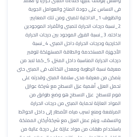
وأسس يتوقف عليها كفاءة المبنى حراريا و تعتمد
فى الاساس على جودة المناخ والعوامل الجوية
والظروف 1_الداخلية للمبنى ومن تلك المعايير:
2_نسبة درجات الحرارة للمبنى والأفراد الموجودين
بداخله. 3_نسبة الفرق الموجود بين درجات الحرارة
الخارجية ودرجات الحرارة داخل المبنى. 4_نسبة
الأجهزة المستخدمة والطاقة المستهلكة لتوفير
درجات الحرارة المناسبة داخل المنزل. 5_كما لابد من
معرفة نسبة الرطوبة ومعدل التكاثف فى المبنى حتى
يتمكن من معرفة مدى سلامة المبنى وقدرته على
تحمل العزل. أهمية عزل الاسطح مع شركة عوازل
فوم للاسطح عزل الاسطح هو وضع طوابق من
المواد العازلة لحماية المبنى من درجات الحرارة
المرتفعة ومنع تسرب مياه الأمطار إلى داخل الحوائط
والاسقف. ويتم عمل العزل مع شركةأركان المملكة
باستخدام طبقات من مواد عازلة على درجة عالية من