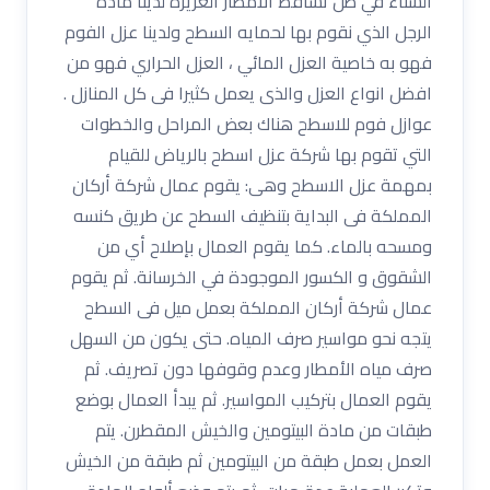
الشتاء في ظل تساقط الأمطار الغزيره لدينا ماده
الرجل الذي نقوم بها لحمايه السطح ولدينا عزل الفوم
فهو به خاصية العزل المائي ، العزل الحراري فهو من
افضل انواع العزل والذى يعمل كثيرا فى كل المنازل .
عوازل فوم للاسطح هناك بعض المراحل والخطوات
التي تقوم بها شركة عزل اسطح بالرياض للقيام
بمهمة عزل الاسطح وهى: يقوم عمال شركة أركان
المملكة فى البداية بتنظيف السطح عن طريق كنسه
ومسحه بالماء. كما يقوم العمال بإصلاح أي من
الشقوق و الكسور الموجودة في الخرسانة. ثم يقوم
عمال شركة أركان المملكة بعمل ميل فى السطح
يتجه نحو مواسير صرف المياه. حتى يكون من السهل
صرف مياه الأمطار وعدم وقوفها دون تصريف. ثم
يقوم العمال بتركيب المواسير. ثم يبدأ العمال بوضع
طبقات من مادة البيتومين والخيش المقطرن. يتم
العمل بعمل طبقة من البيتومين ثم طبقة من الخيش