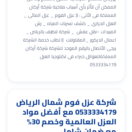
الممكن أن تتأثر بأي أسباب مناخية شركة أركان
المملكة فى الاْتى : (( عزل الفوم _ عزل المائى _
العزل الحرارى _ كشف تسربات المياه _ رش
المبيدات –نقل عفش _ شركة تنظيف بالرياض _
اعمال الديكور _المقاولات )) لطلب خدمة الشركة
يرجى الاْتصال بالرقم الموحد للشركة شركة أركان
المملكةللعوازل خبراء فى تكنلوجيا العزل
0533334179
شركة عزل فوم شمال الرياض
0533334179 مع أفضل مواد
العزل العالمية وخصم 30%
مع ضمان شامل