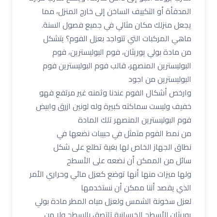
المدفأة أو التكييف الساخن إلى خارج المنزل، مما
يجعل منزلك مكان مثالي في جميع فصول السنة.
ماهي المركبات التي تتواجد بعزل الفوم؟ يتشكل
من مادة بولي يوريثان، فوم البوليسترين، فوم
البوليسترين المنصهر، قالب فوم البوليسترين فوم
البوليسترين من اجود
وارخص أشكال الفوم عندنا وثمنه غير مرتفع فهو
خفيف وليست سماكته كبيرة وله لونين ازرق وابيض
فوم البوليسترين المنصهر تلك المادة
من نمط الفوم متمثل في حبيبات نضعها في
نطاق الجهاز الخاص لها بغية تطلع على شكل
سائل من الممكن أن نضعه على الأسطح
ولها ميزات منها أنها توضع كعزل مائي وحراري الأمر
الذي يقصد أننا ممكن أن نستخدمها
لعزل سخونة الشمس ولعزل مياه المطر مادة بولي
يوريثان للأسطح الخرسانية تلتصق بالسطح ولا من