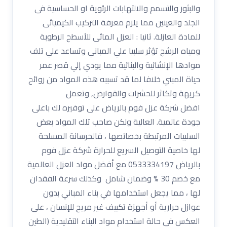
والبثور والتسمم والالتهابات الرئوية او الحساسية فى
الجلد والعينين مما يلزم معرفة التركيب الكيميائى
للمادة العازلة. ثانيا : العزل المائى للأسطح الرطوبة
ومياه الرشح تؤثر سلبيا علي المباني وتساعد علي تلف
موادها الإنشائية والبنائية مما يودي إلي قصر عمر
حياة المبني خلافا لما قد تسببه هذه المواد من روائح
كريهة وتكاثر للحشرات والقوارض, وتعمل
افضل شركة عزل فوم بالرياض على توفيره لك باعلى
جودة عالمية. العالية ولكن صاحب تلك المواد بعض
السلبيات المرتبطة بخصائصها ، فالخرسانة المسلحة
لها خاصية التوصيل السريع للحرارة شركة عزل فوم
بالرياض 0533334197 مع أفضل مواد العزل العالمية
مع خصم 30 % وضمان شامل وكذلك سرعة الفقدان
لها ، مما يجعل استخدامها في بناء المباني بدون
عوازل حرارية أو أجهزة تكييف غير مريح للإنسان ، على
العكس في حالة استخدام مواد البناء التقليدية (الطين