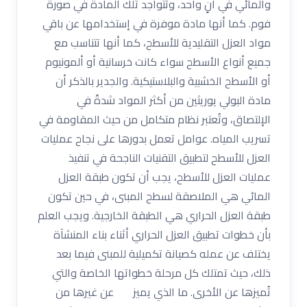
والمائي في آنٍ واحد، وتتواجد تلك المادة في صورة
فوم. كما أنها مادة موفرة في إستخدامها عن باقي
مواد العزل التقليدية للأسطح، كما أنها تتناسب مع
جميع أنواع الأسطح سواء كانت خرسانية أو ألمونيوم
أو الأسطح الخشبية والبلاستيكية. والجدير بالذكر أن
مادة البولي يوريثين من أكثر المواد شدةً في
الإلتصاق، وتُعتبر نظام متكامل من حيث المقاومة في
تسريب المياه. عوامل تعمل بدورها على نجاح عمليات
العزل للأسطح لتطبيق التقنيات الناجحة في تنفيذ
عمليات العزل للأسطح، يجب أن تكون طبقة العزل
المائي هي الملاصقة لسطح المبنى، في حين تكون
طبقة العزل الحراري هي الطبقة الخارجية. ويجب العلم
بأن خطوات تطبيق العزل الحراري أثناء بناء المنشآة
يختلف عن عمله كصيانة تكميلية للمبنى فيما بعد
ذلك، حيث تمتلك كل مرحلة خطواتها الخاصة والتي
تُميزها عن الأخرى. ما الذي يميز عن غيرها من