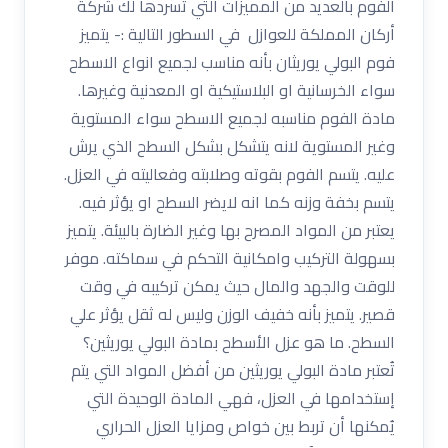
الفوم بالعديد من المميزات التي تسردها لك شركة
أركان المملكة للعوازل في السطور التالية :- يتميز
فوم البولي يوريثان بأنه مناسب لجميع انواع الاسطح
سواء الخرسانية او البلاستيكية او المعدنية وغيرها.
مادة الفوم مناسبه لجميع الاسطح سواء المستوية
وغير المستوية لانه يتشكل بشكل السطح الذي يرش
عليه. يتسم الفوم بقوته وصلابته وفعاليته في العزل.
يتسم بخفة وزنه كما انه لايضر السطح او يؤثر فيه.
يعتبر من المواد المصرح بها وغير الضارة بالبيئة. يتميز
بسهولة التركيب وامكانية التحكم في سماكته. موفر
للوقت والجهد والمال حيث يمكن تركيبه في وقت
قصير. يتميز بأنه خفيف الوزن وليس له ثقل يؤثر علي
السطح. ما هو عزل الأسطح بمادة البولي يوريثين؟
تُعتبر مادة البولي يوريثين من أفضل المواد التي يتم
إستخدامها في العزل، فهي المادة الوحيدة التي
يُمكنها أن تربط بين خواص ومزايا العزل الحراري