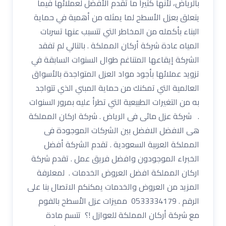
بالرياض، لأنها كثيراً ما تقدم الأفضل لعملائها فيما
يتعلق بعزل الأسطح لما يمثله من أهمية في حماية
البناء بأكمله من المخاطر التي تتسبب عنها تسربات
المياه عادة شركة أركان المملكة . بالتالي لم تفقد
الشركة إيقاعها المتناغم طوال السنوات السابقة في
تزويد عملائها بأجود مواد العزل المتواجدة بالأسواق
العالمية التي تمكنك من حماية المبني الذي تتواجد
به من التغيرات الطبيعية التي تطرأ عليه بمرور السنوات
. شركة عزل مائى فى الرياض . شركة اركان المملكة
هى الافضل الافضل بين الشركات الموجودة فى
المملكة العربية السعودية . تقدم الشركة أفضل
الخبراء الموجودون وافضل فريق عمل . تقدم شركة
اركان المملكة افضل العروض الخدمات . لمعلرفة
المزيد من العروض والخدمات يمكنكم الاتصال بنا على
الرقم . 0533334179 مميزات عزل الاْسطح بالفوم
مع شركة أركان المملكة للعوازل !؟ تتسم مادة