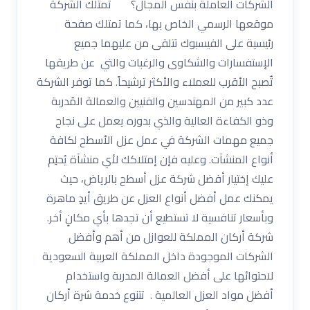
الشركات العاملة بنفس المجال؟ تمتلك الشركة
موقعها الرسمي الخاص بها، كما تمتلك صفحة
رئيسية على الفيسبوك تتلقى من عليهما جميع
الإستفسارات والشكاوى والرغبات والتي عن طريقها
تُصبح الأقرب للعملاء والأكثر ترشيحاً. كما توفر الشركة
عدد كبير من المهندسين والفنيين والعمالة المُدربة
وذو الكفاءة العالية والذي بدوره يعمل على نجاح
جميع مهمات الشركة في عمل عزل الأسطح لكافة
أنواع المنشآت. وعليه فإن إمتلاكك لأي منشآة يُحتِم
عليك إختيار أفضل شركة عزل أسطح بالرياض، حيث
يمكنك عمل أفضل أنواع العزل عن طريق أيدٍ ماهرة
وبأسعار تنافسية لا تستطيع أن تجدها بأي مكانٍ أخر.
شركة أركان المملكة للعوازل من أهم وأفضل
الشركات الموجودة داخل المملكة العربية السعودية
لاحتوائها على أفضل العمالة المدربة واستخدام
أفضل مواد العزل العالمية . تتنوع خدمة شرة أركان