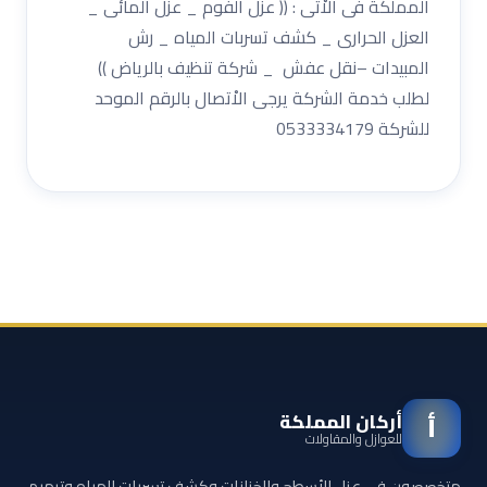
المملكة فى الاْتى : (( عزل الفوم _ عزل المائى _
العزل الحرارى _ كشف تسربات المياه _ رش
المبيدات –نقل عفش _ شركة تنظيف بالرياض ))
لطلب خدمة الشركة يرجى الاْتصال بالرقم الموحد
للشركة 0533334179
أركان المملكة
أ
للعوازل والمقاولات
متخصصون في عزل الأسطح والخزانات وكشف تسربات المياه وترميم