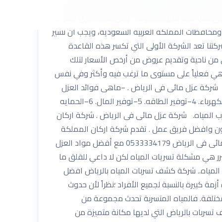
كة إيقاعها المتناغم طوال السنوات السابقة في تزويد
 تطرأ عليه بمرور السنوات . ومن ناحية أخرى يجدر بنا
ومحافظات المملكة العربية السعودية، ويجب ان نشير
كتنا تعد الشركة الأولى التي تكسر هذه القاعدة
ن ناحية وتقديم عروض من أرخص الأسعار لتلك
ي هي فعلياً على مستوى ما ترغب فيه وأكثر وفي نفس
 شركة عزل مائى فى الرياض . −ماهى فوائد العزل
المائى؟؟ 1−الوقايه من التلف والحرائق للمنشأت والمبانى. 2−له فائده كبيره فى خفض مستوى الازعاج. 3– خغض استهلاك الكهرباء. 4−توفير الطاقه. 5−توفير المال. 6−الحمايه
رب المياه. شركة عزل مائى فى الرياض . شركة اركان
ون وافضل فريق عمل . تقدم شركة اركان المملكة
افضل العروض الخدمات . لمعلرفة المزيد من العروض والخدمات يمكنكم الاتصال بنا على الرقم . 0533334179 شركة عزل مائى فى الرياض 0533334179 مع أفضل مواد العزل
 يعرض منزلك وصحتك للضرر هي مشكلة تسريات المياه لكن لا داعي للقلق ما
المياه.. شركة كشف تسربات المياه بالرياض افضل
مة كبيرة بالنسبة لجميع الأفراد ؛نظراً لأن حدوث
 المختلفة. فالمياه المتسربة تحدث مجموعة من
ف تسربات بالرياض التي لديها مكانة متميزة من