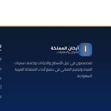
ر
أركان المملكة
أ
للعوازل والمقاولات
ا
متخصصون في عزل الأسطح والخزانات وكشف تسربات
م
المياه وترميم المباني في جميع أنحاء المملكة العربية
السعودية.
خ
أع
ا