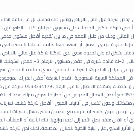
عنها تسربات المياه عادة شركة أركان المملكة . بالتالي لم تفقد الشر
 التي تمكنك من حماية المبني الذي تتواجد به من التغيرات الطبيعية التي
هي أرخص شركة عزل مائي بالرياض وليس ذلك فحسب بل في كافة أنحاء 
رخص شركة فتكون الخدمات على مستوى غير لائق !! لا .. بالطبع فإن شر
 المائي وذلك من خلال الجمع في ما بين تقديم أفضل مستوى خدمي م
 فإننا ندعوك عزيزي العميل أن تسعد معنا بكافة خدماتنا المميزة الت
دمات بشكل لم ولن تجدوه سوى لدى شركتنا شركة عزل مائي بالرياض .
ها فى مراحل البناء وهذا يترطب عليه منح المبنى حمايه دائمه من تس
ى المملكة العربية السعودية . تقدم الشركة أفضل الخبراء الموجود
العالمية شركة كشف تسربات المياه بالرياض 0533334179 مع أفضل العمال المدربون من أخطر ما
ل مشكلتك وبدون تكسير فى أثاثيات المبنى . أفضل شركة كشف تسربات 
الرياض بدون تكسير او تخريب مع الضمان بالخبر . شكل تسربات المياه أز
شقق أو الفلل ؛فقد يصل الأمر إلى تدمير وإنهيار تلك الأبنية أو المنشأت
تأثير السلبي على البنية التحتية للمنازل المختلفة، لذلك نحن شركه كش