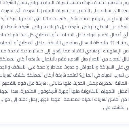
وم بالقصيم خدمات شركة كشف تسربات المياه بالرياض فنحن الشركة ال
زة التي تساعد على التخلص من تسربات المياه إذا تعرضت لأي تسربات 
 إرتفاع في فواتير المياه بشكل كبير . خدماتنا التى تقدمها شركة أ
ة . شركة عزل اسطح بالرياض . شركة عزل خزانات بالرياض . شركة شفط بيا
أى أعمال تكسير سواء داخل الحمامات أو المطابخ، كل هذا يتم اعتماد
في منزلك ؟؟ ملاحظة انسدال مياه من الأسقف داخل المطابخ أو الحمام
ر من الإستهلاك الإعتيادي للأفراد مما يؤدي إلى خسائر مادية فادحة 
 للعديد من الأضرار مثل التدمير فقم بالاتصال بشركه أركان المملكة 
 السلبي على السباكة والأحواض و حدوث مخاطر واضحة على الاْسقف والج
من تسرب المياه في المنزل؟ تعتمد شركة أركان المملكة لكشف تسربات
المائية الخطيرة ؛يمكن الحديث عنها كالاتى : شركة عزل فوم بالقصيم ال
 الأجهزة الاْلكترونية منها أجهزة الْايكوفون المتميزة، هذا الجهاز
ال الكشف على