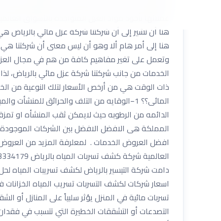
أهمية في حماية البناء بأكمله من المخاطر التي تتسبب 
عملائها بأجود مواد العزل المتواجدة بالأسواق العالمية
هنا أن نشير إلى أن شركتنا شركة عزل مائي بالرياض 
هنا إلى أمر هام ألا وهو أن ليس معنى أن شركتنا هي أ
وتعمل على تغير مفاهيم كافة من هم في مجال العزل
الخدمات من جانب شركتنا شركة عزل مائي بالرياض، لذا
ذات الوقت هي من أرخص الأسعار لتلك النوعية من الخ
الدائمه من الرطوبه حيث لايمكن ثقب المنشأه او تمزق
المملكة هى الافضل الافضل بين الشركات الموجودة ف
دامت شركة التيسير بالرياض لكشف تسريبات المياه لح
اسعار شركات لكشف التسربات تسريب المياه الخزانات في 
تسربات مائية في المنزل يؤثر سلبياً على المنازل أو ال
التصدعات أو التشققات الخطيرة التي تتسبب في فقدان ال