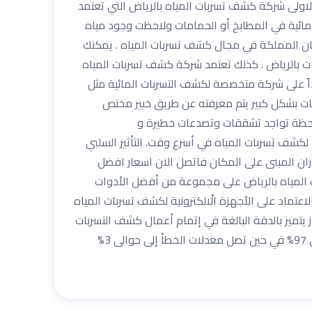
اولى شركة كشف تسربات المياه بالرياض التي تعتمد
مائية في المطابخ أو الحمامات ولاحظت وجود مياه
ركان المملكة في مجال كشف تسربات المياه . يمكنك
رات بالرياض . كذلك تعتمد شركة كشف تسربات المياه
اً على شركة متخصصة لكشف التسربات المائية مثل
ات بشكل كبير يتم معرفته عن طريق خبير مختص
ملاحظة تواجد تشققات وتصدعات خطيرة و
لكشف تسربات المياه في أسرع وقت. التأثير السلبي
دران المبنى على المكان فاتصل الان اسعار افضل
 المياه بالرياض على مجموعة من أفضل الأدوات
اعتماد على الأجهزة الْالكترونية لكشف تسربات المياه
 يتميز بالدقة البالغة في إتمام أعمال كشف التسربات
في كل مكان سواء فى المطابخ أو الحمامات أو غيرها من أماكن تسربات المياه المختلفة . فهذا الجهاز يصل دقته إلى حوالى 97% في حين تصل معدلات الخطأ إلى حوالى 3%