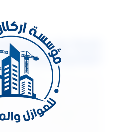
العالمية ومع الضما
شركة عزل فوم بالقص
يستخدم في حماية المبنى من الكثير من الأضرار حيث يم
العديد من المشاكل التي تهدد كافة المباني السكنية حي
عقباها، ومن هذا المنطلق وبناءاً على العديد من الشك
هناك شركة تقوم بتقديم خدمات العزل المائي على مست
الخدمي من جانبها لكافة الأسر في داخل مدينة الرياض
أفضل الشركات الرائدة بالمجال على مستوى المملكة ال