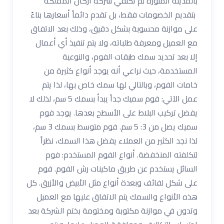
بالمدينة المنورة لم تكتفي شركة أركان المملكة
بتقديم الخصومات فقط، بل تقدم دائماً أسعارها بناءً
على موازنة محسوبة بشكل دقيق، وذلك بعد الاتفاق
مع العميل ومعرفة طلباته، ولا يتم تنفيذ أي أعمال
إلا بعد تحديد سمك طبقات الفوم، والنوعية
المستخدمة، حيث نراعي أنه يوجد أنواع كثيرة من
خامات الفوم، وبالتالي لها سمك خاص بها، لذا يتم
عمل الآتي: فوم سميك جداً يبدأ بسمك 5 سم، لذلك لا
يفضل تركيب البلاط على الأسطح بعدها. يوجد فوم
سميك يصل من 3: 5 سم. فوم متوسط بسمك 3 سم،
لذا نجد الكثير من العملاء يفضل هذا السمك، نظراً
لتكلفته المنخفضة. أنواع الفوم المستخدم: فوم
السائل يستخدم عن طريق ماكينات رش الفوم. فوم
على شكل لفائف وبعدة أنواع مثل الأبيض والأزرق. كل
هذه الأنواع والسمك يتم الاتفاق عليها مع العميل
وتدون في موازنة مكتوبة ومختومة بختم الشركة بعد