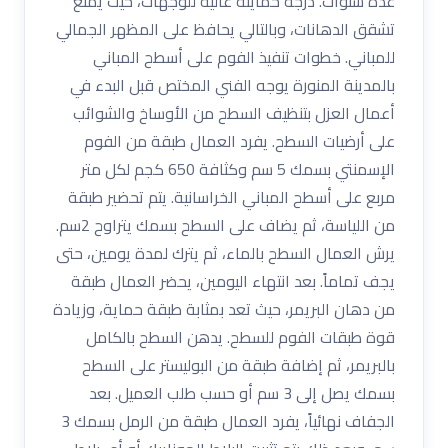
عدة سنوات. درجة حمايته عالية للوجهات، حيث يمنع
تشقق الدهانات، وبالتالي يحافظ على المظهر الجمالي
للمباني. خطوات تنفيذ الفوم على أسطح المباني
بالمدينة المنورة يوجه الفني المختص قبل البدء في
أعمال العزل بتنظيف السطح من الأوساخ والشوائب
على أرضيات السطح. يفرد العمال طبقة من الفوم
الإسمنتي بسمك 5 سم وكثافة 650 كجم لكل متر
مربع على أسطح المباني الخراسانية. يتم تحضير طبقة
من اللياسة، ثم يضاف على السطح بسمك يتراوح 2سم.
يرش العمال السطح بالماء، ثم يترك لمدة يومين، حتى
يجف تماماً. بعد انتهاء اليومين، يحضر العمال طبقة
من دهان البريمر، حيث تعد بمثابة طبقة حماية، وزيادة
قوة طبقات الفوم للسطح. يدهن السطح بالكامل
بالبريمر، ثم إضافة طبقة من البوليستر على السطح
بسمك يصل إلى 3 سم أو حسب طلب العميل. بعد
الجفاف نهائياً، يفرد العمال طبقة من الرمل بسمك 3