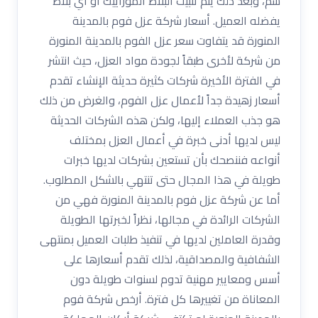
سم، وبعد ذلك يتم تثبيت البلاط الموزاييك أو أي بلاط
يفضله العميل. أسعار شركة عزل فوم بالمدينة
المنورة قد يتفاوت سعر عزل الفوم بالمدينة المنورة
من شركة لأخرى طبقاً لجودة مواد العزل، حيث انتشر
في الفترة الأخيرة شركات كثيرة حديثة الإنشاء تقدم
أسعار زهيدة جداً لأعمال عزل الفوم، والغرض من ذلك
هو جذب العملاء إليها، ولكن هذه الشركات الحديثة
ليس لديها أدنى خبرة في أعمال العزل بمختلف
أنواعه فننصحك بأن تستعين بشركات لديها خبرات
طويلة في هذا المجال حتى تنتهي بالشكل المطلوب.
أما عن شركة عزل فوم بالمدينة المنورة فهي من
الشركات الرائدة في مجالها، نظراً لخبرتها الطويلة
وقدرة العاملين لديها في تنفيذ طلبات العميل بمنتهى
الشفافية والمصداقية، لذلك تقدم أسعارها على
أسس ومعايير مهنية تدوم لسنوات طويلة دون
المعاناة من تغييرها كل فترة. أرخص شركة فوم