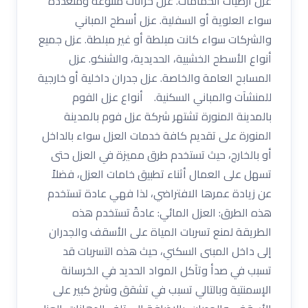
عزل أرضيات الحمامات. عزل خزانات متنوعة ومتعددة
سواء العلوية أو السفلية. عزل أسطح المباني
والشركات سواء كانت مبلطة أو غير مبلطة. عزل جميع
أنواع الأسطح الخشبية، الحديدية، والشنكو. عزل
المسابح العامة والخاصة. عزل جدران داخلية أو خارجية
للمنشآت والمباني السكنية. أنواع عزل الفوم
بالمدينة المنورة تشتهر شركة عزل فوم بالمدينة
المنورة على تقديم كافة خدمات العزل سواء بالداخل
أو بالخارج، حيث تستخدم طرق مميزة في العزل حتى
تسهل على العمال أثناء تطبيق خامات العزل، فضلاً
عن زيادة عمرها الافتراضي، لذا فهي عادة تستخدم
هذه الطرق: العزل المائي: عادةً تستخدم هذه
الطريقة لمنع تسربات المياة على الأسقف والجدران
إلى داخل المبنى السكني، حيث هذه التسربات قد
تسبب في صدأ وتآكل المواد الحديد في الخرسانة
الإسمنتية وبالتالي تسبب في تشقق وشرخ كبير على