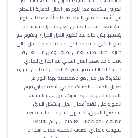
الأسقف، والجدران، بالإضافة إلى تلف الدهانات. العزل
الحراري يستخدم هذا النوع من العازل لحماية الأسطح
من أشعة الشمس الساقطة عليه أثناء ساعات النهار،
حيث يشعر أصحاب الطوابق العلوية بحرارة شديدة لا
يتحملها بشر، لذلك نجد تطبيق العزل الحراري بالفوم هو
الحل المثالي لتجنب مشاكل الحرارة الشديدة. عزل مائي
حراري أحياناً يطلب العميل تطبيق نوعان من العزل في
وقت واحد وهما العزل المائي مع الحراري لتفادي
المشكلات الناتجة من تسربات المياه وأيضاً من الحرارة
الشديدة من خلال مواد مخصصة لهذا النوع من
العازل. الخامات المستخدمة في شركة عوازل فوم
بالمدينة المنورة تحرص شركة عزل فوم بالمدينة
المنورة على تنفيذ أعمال العزل بالشكل اللائق
لسمعتها العريق، لذا فهي تستورد خامات مميزة
مطابقة للمواصفات العالمية كي يتم تنفيذها
بسهولة وتفادي العيوب المحلية، فقررت استيراد