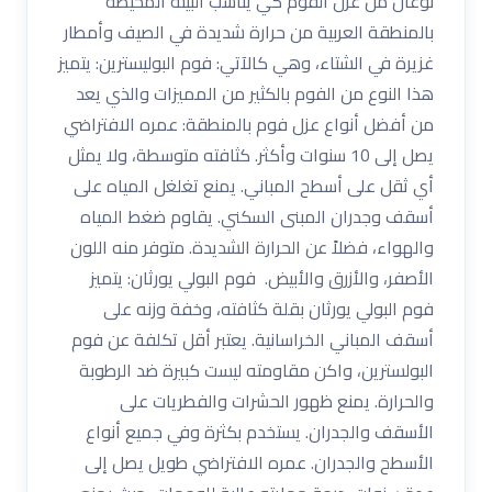
نوعان من عزل الفوم كي يناسب البيئة المحيطة
بالمنطقة العربية من حرارة شديدة في الصيف وأمطار
غزيرة في الشتاء، وهي كالآتي: فوم البوليسترين: يتميز
هذا النوع من الفوم بالكثير من المميزات والذي يعد
من أفضل أنواع عزل فوم بالمنطقة: عمره الافتراضي
يصل إلى 10 سنوات وأكثر. كثافته متوسطة، ولا يمثل
أي ثقل على أسطح المباني. يمنع تغلغل المياه على
أسقف وجدران المبنى السكني. يقاوم ضغط المياه
والهواء، فضلاً عن الحرارة الشديدة. متوفر منه اللون
الأصفر، والأزرق والأبيض. فوم البولي يورثان: يتميز
فوم البولي يورثان بقلة كثافته، وخفة وزنه على
أسقف المباني الخراسانية. يعتبر أقل تكلفة عن فوم
البولسترين، واكن مقاومته ليست كبيرة ضد الرطوبة
والحرارة. يمنع ظهور الحشرات والفطريات على
الأسقف والجدران. يستخدم بكثرة وفي جميع أنواع
الأسطح والجدران. عمره الافتراضي طويل يصل إلى