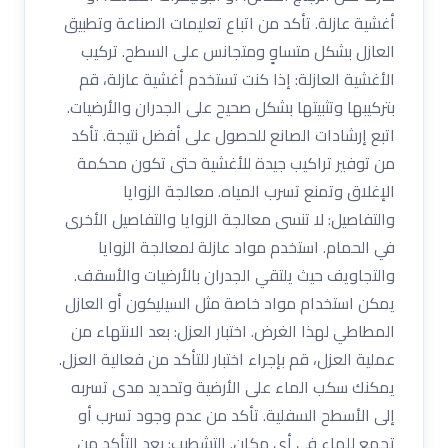
أغشية عازلة. تأكد من اتباع تعليمات الصناعة وتطبيق
العازل بشكل متساوٍ ومتجانس على السطح. تركيب
الأغشية العازلة: إذا كنت تستخدم أغشية عازلة، قم
بتركيبها وتثبيتها بشكل صحيح على الجدران والأرضيات.
اتبع إرشادات الصانع للحصول على أفضل نتيجة. تأكد
من توفير تراكيب جيدة للأغشية حتى تكون محكمة
الإغلاق وتمنع تسرب المياه. معالجة الزوايا
والتفاصيل: لا تنسى معالجة الزوايا والتفاصيل الأخرى
في الحمام. استخدم مواد عازلة لمعالجة الزوايا
والتجاويف حيث يلتقي الجدران بالأرضيات والأسقف.
يمكن استخدام مواد خاصة مثل السيليكون أو العازل
المطاطي لهذا الغرض. اختبار العزل: بعد الانتهاء من
عملية العزل، قم بإجراء اختبار للتأكد من فعالية العزل.
يمكنك سكب الماء على الأرضية وتحديد مدى تسربه
إلى الأسطح السفلية. تأكد من عدم وجود تسرب أو
تجمع للماء في أي مكان. التشطيب: بعد التأكد من