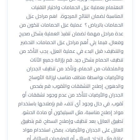
الاهتمام بعملية عزل الحمامات واختيار التقنيات
المناسبة لضمان النتائج المرجوة. اهم مراحل عزل
الحمامات بالرياض ؟ عملية عزل الحمامات تتكون من
عدة مراحل مهمة لضمان تنفيذ العملية بشكل صحيح
وفعال. فيما يلي أهم مراحل عزل الحمامات: التحضير
والتنظيف: قبل البدء في عملية العزل، يجب التأكد من
تنظيف الحمام بشكل جيد. قم بإزالة جميع الأثاث
والملحقات من الحمام، وتأكد من تنظيف الجدران
والأرضيات بواسطة منظف مناسب لإزالة الأوساخ
والدهون. إصلاح التشققات والثقوب: قم بفحص
الجدران والأرضيات للتأكد من عدم وجود تشققات أو
ثقوب. في حال وجود أي تلف، قم بإصلاحها باستخدام
مواد إصلاح مناسبة، مثل السيليكون أو مادة الحشو.
تطبيق العازل: بعد تنظيف وإصلاح السطح، قم بتطبيق
العازل على الجدران والأرضيات. يمكن استخدام مواد
عازلة مثل الزجاج السائل، أو البوليمرات السائلة، أو