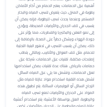
أهمية عزل الحمامات: يعتبر الحمام من أكثر الأماكن
رطوبة في المنزل، حيث يتعرض لتسرب المياه والبخار
المستمر. وعندما يحدث تسرب للرطوبة، فإنه يمكن أن
يتسبب في تلف الجدران والأرضيات المحيطة، ويؤدي
إلى نمو العفن والبكتيريا والفطريات، مما يؤثر على
جودة الهواء ويشكل خطراً على الصحة. بالإضافة إلى
ذلك، يمكن أن يتسبب التسرب في تدهور البنية التحتية
للحمام، مثل تلف العوازل والأنابيب، وبالتالي يتطلب
إصلاحات مكلفة. تقنيات عزل الحمامات: شركة عزل
حمامات بالرياض هناك عدة تقنيات يمكن استخدامها
لعزل الحمامات، وتشمل ما يلي: عزل المياه السائل:
تشمل هذه التقنية استخدام مواد عازلة للمياه مثل
الزجاج السائل أو البوليمرات السائلة. يتم تطبيق هذه
المواد على الجدران والأرضيات لمنع تسرب المياه
والرطوبة. العزل بواسطة الأغشية: يتم استخدام أغشية
عازلة للمياه والرطوبة على الجدران والأرضيات. تكون