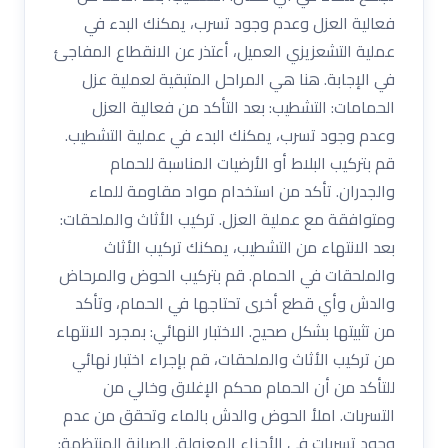
فعالية العزل وعدم وجود تسرب، يمكنك البدء في
عملية التشعزيزي العميل، أعتذر عن الانقطاع المفاجئ
في الإجابة. هنا هي المراحل المتبقية لعملية عزل
الحمامات: التشطيب: بعد التأكد من فعالية العزل
وعدم وجود تسرب، يمكنك البدء في عملية التشطيب.
قم بتركيب البلاط أو الأرضيات المناسبة للحمام
والجدران. تأكد من استخدام مواد مقاومة للماء
ومتوافقة مع عملية العزل. تركيب الأثاث والملحقات:
بعد الانتهاء من التشطيب، يمكنك تركيب الأثاث
والملحقات في الحمام. قم بتركيب الحوض والمرحاض
والدش وأي قطع أخرى تحتاجها في الحمام، وتأكد
من تثبيتها بشكل صحيح. الاختبار النهائي: بمجرد الانتهاء
من تركيب الأثاث والملحقات، قم بإجراء اختبار نهائي
للتأكد من أن الحمام محكم الإغلاق وخالي من
التسربات. املأ الحوض والدش بالماء وتحقق من عدم
وجود تسربات في الأجزاء المعزولة. الصيانة المنتظمة: