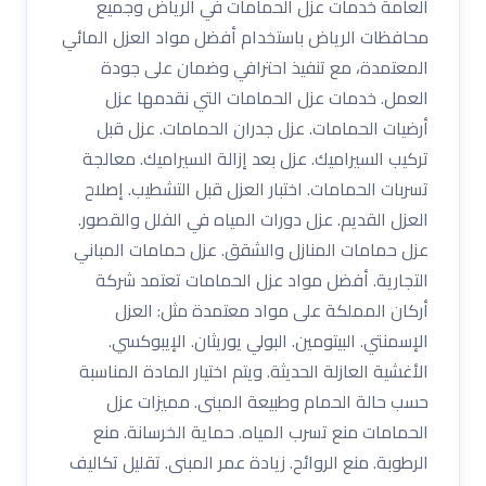
العامة خدمات عزل الحمامات في الرياض وجميع
محافظات الرياض باستخدام أفضل مواد العزل المائي
المعتمدة، مع تنفيذ احترافي وضمان على جودة
العمل. خدمات عزل الحمامات التي نقدمها عزل
أرضيات الحمامات. عزل جدران الحمامات. عزل قبل
تركيب السيراميك. عزل بعد إزالة السيراميك. معالجة
تسربات الحمامات. اختبار العزل قبل التشطيب. إصلاح
العزل القديم. عزل دورات المياه في الفلل والقصور.
عزل حمامات المنازل والشقق. عزل حمامات المباني
التجارية. أفضل مواد عزل الحمامات تعتمد شركة
أركان المملكة على مواد معتمدة مثل: العزل
الإسمنتي. البيتومين. البولي يوريثان. الإيبوكسي.
الأغشية العازلة الحديثة. ويتم اختيار المادة المناسبة
حسب حالة الحمام وطبيعة المبنى. مميزات عزل
الحمامات منع تسرب المياه. حماية الخرسانة. منع
الرطوبة. منع الروائح. زيادة عمر المبنى. تقليل تكاليف