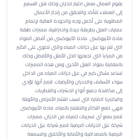
يقوم العمال بعمل اختبار للخزان وذلك قبل التسليم
إلى العملاء للتأكد والتحقق من إنجاز الأعمال
المطلوبة على أكمل وجه والجودة العالية لإتمام
عمليات العزل بطريقة جيدة واحترافية. مميزات طبقة
مادة الأيبوكسى مادة الأيبوكسى من أفضل المواد
التي تتم بها عزل خزانات المياه والتي تحتوي على الكثير
من المزايا التي تجعلها الحل الأمثل والأفضل وذلك
بالمقارنة بمواد العزل الأخرى ومن هذه المميزات
تساعد بشكل كبير في عزل خزانات المياه من الداخل
سواء الأسقف والجدران والأرضيات. تتميز أنها تؤدي
إلى مكافحة جميع أنواع الحشرات والفطريات
والبكتيريا الضارة التي تسبب انتشار الأمراض والأوبئة
فهي تمنع التكاثر والانتشار بالمياه. مادة الأيبوكسى
تتميز بمنع أي تسريبات للمياه من الخزان. مميزات
شركة عزل الخزانات الارضية تتميز شركة عزل الخزانات
الارضية بالمصداقية والأمانة والأخلاق والسمعة