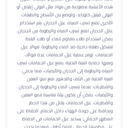
هذه الأغشية مصنوعة من مواد مثل البولي إيثيلين أو
البولي فينيل كلورايد، وتوضع بين الأسطح والطبقات
الأخرى لمنع تسرب المياه. عزل الجدران: يتم استخدام
عازل الجدران لمنع تسرب المياه والرطوبة من الجدران.
يمكن استخدام طلاء مقاوم للماء أو طلاء البلاط
لتشكيل طبقة حاجزة ضد الماء والرطوبة. فوائد عزل
الحمامات: توفر عملية عزل الحمامات عدة فوائد،
ومنها: حماية البنية التحتية: يمنع عزل الحمامات تسرب
المياه والرطوبة إلى الجدران والأرضيات، مما يحمي
البنية التحتية من التلف والتدهور. منع نمو العفن
والفطريات: عندما يتسرب الماء والرطوبة إلى الجدران
والأرضيات، يمكن أن يتكون بيئة مناسبة لنمو العفن
والفطريات. عزل الحمامات يقلل من هذا الخطر
ويحافظ على جودة الهواء داخل الحمام. الحفاظ على
المظهر الجمالي: يساعد عزل الحمامات في الحفاظ
على مظهرها الجمالي لفترة أطول. فعندما يحدث