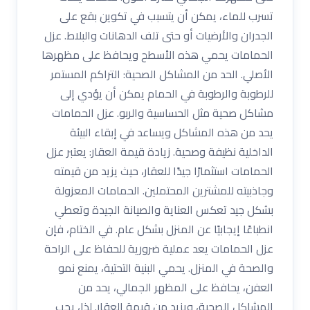
تسرب للماء، يمكن أن يتسبب في تكوين بقع على
الجدران والأرضيات أو حتى تلف الدهانات والبلاط. عزل
الحمامات يحمي هذه الأسطح ويحافظ على مظهرها
الأصلي. الحد من المشاكل الصحية: التراكم المستمر
للرطوبة والرطوبة في الحمام يمكن أن يؤدي إلى
مشاكل صحية مثل الحساسية والربو. عزل الحمامات
يحد من هذه المشاكل ويساعد في إبقاء البيئة
الداخلية نظيفة وصحية. زيادة قيمة العقار: يعتبر عزل
الحمامات استثمارًا جيدًا للعقار، حيث يزيد من قيمته
وجاذبيته للمشترين المحتملين. الحمامات المعزولة
بشكل جيد تعكس العناية والصيانة الجيدة وتعطي
انطباعًا إيجابيًا عن المنزل بشكل عام. في الختام، فإن
عزل الحمامات يعد عملية ضرورية للحفاظ على الراحة
والصحة في المنزل. يحمي البنية التحتية، يمنع نمو
العفن، يحافظ على المظهر الجمالي، يحد من
المشاكل الصحية، ويزيد من قيمة العقار. لذا، يجب