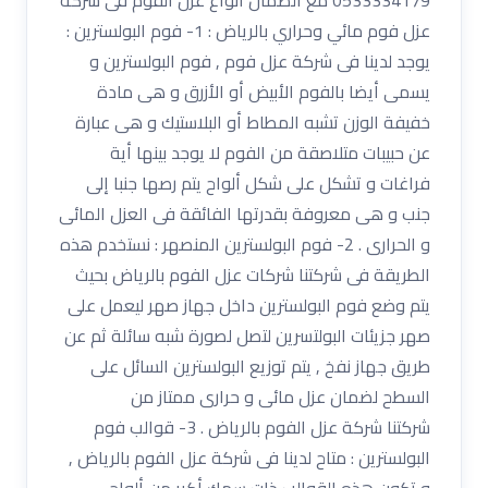
عزل فوم مائي وحراري بالرياض : 1- فوم البولسترين :
يوجد لدينا فى شركة عزل فوم , فوم البولسترين و
يسمى أيضا بالفوم الأبيض أو الأزرق و هى مادة
خفيفة الوزن تشبه المطاط أو البلاستيك و هى عبارة
عن حبيبات متلاصقة من الفوم لا يوجد بينها أية
فراغات و تشكل على شكل ألواح يتم رصها جنبا إلى
جنب و هى معروفة بقدرتها الفائقة فى العزل المائى
و الحرارى . 2- فوم البولسترين المنصهر : نستخدم هذه
الطريقة فى شركتنا شركات عزل الفوم بالرياض بحيث
يتم وضع فوم البولسترين داخل جهاز صهر ليعمل على
صهر جزيئات البولتسرين لتصل لصورة شبه سائلة ثم عن
طريق جهاز نفخ , يتم توزيع البولسترين السائل على
السطح لضمان عزل مائى و حرارى ممتاز من
شركتنا شركة عزل الفوم بالرياض . 3- قوالب فوم
البولسترين : متاح لدينا فى شركة عزل الفوم بالرياض ,
و تكون هذه القوالب ذات سمك أكبر من ألواح