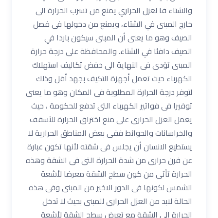
والشتاء فا لعزل الحراري يمنع من تسرب الحرارة الى
خارج المبنى في الشتاء، ويمنع من دخولها فى فصل
الصيف وهو ما يعنى أن المبنى سيكون باردا في
الصيف دافئا في الشتاء. والمحافظة على درجة حرارة
المبنى تؤدى فى النهاية الى خفض تكاليف استهلاك
الكهرباء حيث تعمل أجهزة التكيف بجهد أقل وذلك
لتوفر درجة الحرارة المطلوبة فى المكان وهو ما يعنى
توفيرا فى فواتير الكهرباء التى تدفع للحكومة ، حيث
يعمل العزل الحرارى على منع اختراق الحرارة للأسقف
والخراسانات والحوائط ففى بعض المناطق الحرارية لا
يستطيع الانسان أن يجلس فى شقته لأنها تكون عبارة
عن فرن حرارى من شدة الحرارة التى فى الشقة وهذه
الحرارة تأتى من كون سطح الشقة معرضا لأشعة
الشمس لكونها فى الدور الاخير من المبنى وفى هذه
الحالة لابد من العزل الحرارى للمبنى بحيث لا تدخل
الحرارة الى الشقة مع تعرض سطح الشقة لأشعة