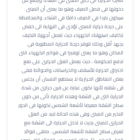
دخولها فى فصل الصيف وهو ما يعنى أن المبنى
سيكون باردا في الصيف دافئا في الشتاء. والمحافظة
على درجة حرارة المبنى تؤدى فى النهاية الى خفض
تكاليف استهلاك الكهرباء حيث تعمل أجهزة التكيف
بجهد أقل وذلك لتوفر درجة الحرارة المطلوبة فى
المكان وهو ما يعنى توفيرا فى فواتير الكهرباء التى
تدفع للحكومة ، حيث يعمل العزل الحرارى على منع
اختراق الحرارة للأسقف والخراسانات والحوائط ففى
بعض المناطق الحرارية لا يستطيع الانسان أن يجلس
فى شقته لأنها تكون عبارة عن فرن حرارى من شدة
الحرارة التى فى الشقة وهذه الحرارة تأتى من كون
سطح الشقة معرضا لأشعة الشمس لكونها فى الدور
الاخير من المبنى وفى هذه الحالة لابد من العزل
الحرارى للمبنى بحيث لا تدخل الحرارة الى الشقة مع
تعرض سطح الشقة لأشعة الشمس . ماهى فوائد
العزل الحرارى !؟ هناك العديد من الفوائد التى تعود