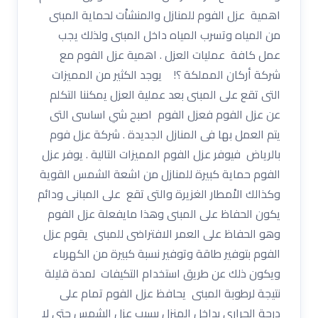
اهمية عزل الفوم للمنازل والمنشاْت لحماية المبنى
من المياه وتسرب المياه داخل المبنى ولذلك يجب
عمل كافة عمليات العزل . اهمية عزل الفوم مع
شركة أركان المملكة ؟! يوجد الكثير من المميزات
التى تقع على المبنى بعد عملية العزل يمكننا التكلم
عن عزل الفوم فعزل الفوم اصبح شي اساسى التى
يتم العمل بها فى المنازل الجديدة . شركة عزل فوم
بالرياض فيوفر عزل الفوم المميزات التالية . يوفر عزل
الفوم حماية كبيرة للمنازل من اشعة الشمس القوية
وكذالك الاْمطار الغزيرة والتى تقع على المبانى ودائم
يكون الحفاظ على المبنى وهذا مايفعلة عزل الفوم
وهو الحفاظ على العمر الافتراضى للمبنى يقوم عزل
الفوم بتوفير طاقة وتوفير نسبة كبيرة من الكهرباء
ويكون ذلك عن طريق استخدام التكيفات لمدة قليلة
نتيجة لرطوبة المبنى يحافظ عزل الفوم تمام على
درجة الحرارى بداخل المنزل بسبب عزل الشمس حتى لا