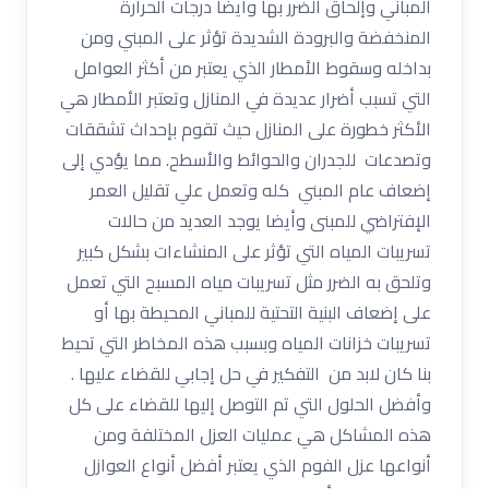
المباني وإلحاق الضرر بها وأيضا درجات الحرارة
المنخفضة والبرودة الشديدة تؤثر على المبني ومن
بداخله وسقوط الأمطار الذي يعتبر من أكثر العوامل
التي تسبب أضرار عديدة في المنازل وتعتبر الأمطار هي
الأكثر خطورة على المنازل حيث تقوم بإحداث تشققات
وتصدعات للجدران والحوائط والأسطح. مما يؤدي إلى
إضعاف عام المبني كله وتعمل علي تقليل العمر
الإفتراضي للمبنى وأيضا يوجد العديد من حالات
تسريبات المياه التي تؤثر على المنشاءات بشكل كبير
وتلحق به الضرر مثل تسريبات مياه المسبح التي تعمل
على إضعاف البنية التحتية للمباني المحيطة بها أو
تسريبات خزانات المياه وبسبب هذه المخاطر التي تحيط
بنا كان لابد من التفكير في حل إجابي للقضاء عليها .
وأفضل الحلول التي تم التوصل إليها للقضاء على كل
هذه المشاكل هي عمليات العزل المختلفة ومن
أنواعها عزل الفوم الذي يعتبر أفضل أنواع العوازل