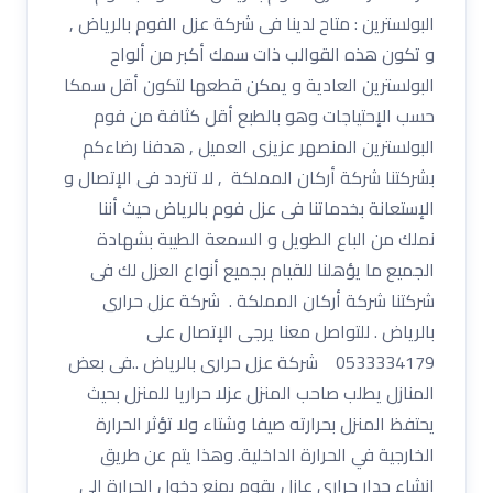
البولسترين : متاح لدينا فى شركة عزل الفوم بالرياض ,
و تكون هذه القوالب ذات سمك أكبر من ألواح
البولسترين العادية و يمكن قطعها لتكون أقل سمكا
حسب الإحتياجات وهو بالطبع أقل كثافة من فوم
البولسترين المنصهر عزيزى العميل , هدفنا رضاءكم
بشركتنا شركة أركان المملكة , لا تتردد فى الإتصال و
الإستعانة بخدماتنا فى عزل فوم بالرياض حيث أننا
نملك من الباع الطويل و السمعة الطيبة بشهادة
الجميع ما يؤهلنا للقيام بجميع أنواع العزل لك فى
شركتنا شركة أركان المملكة . شركة عزل حرارى
بالرياض . للتواصل معنا يرجى الإتصال على
0533334179 شركة عزل حرارى بالرياض ..فى بعض
المنازل يطلب صاحب المنزل عزلا حراريا للمنزل بحيث
يحتفظ المنزل بحرارته صيفا وشتاء ولا تؤثر الحرارة
الخارجية في الحرارة الداخلية. وهذا يتم عن طريق
انشاء جدار حراري عازل يقوم بمنع دخول الحرارة الى