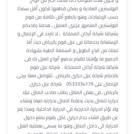
البولسترين العادية و يمكن قطعها لتكون أقل سمكا
حسب الإحتياجات وهو بالطبع أقل كثافة من فوم
البولسترين المنصهر عزيزى العميل , هدفنا رضاءكم
بشركتنا شركة أركان المملكة , لا تتردد فى الإتصال و
الإستعانة بخدماتنا فى عزل فوم بالرياض حيث أننا
نملك من الباع الطويل و السمعة الطيبة بشهادة
الجميع ما يؤهلنا للقيام بجميع أنواع العزل لك فى
شركتنا شركة أركان المملكة . شركة عزل فوم
بالدمام شركة عزل حرارى بالرياض . للتواصل معنا يرجى
الإتصال على 0533334179 شركة عزل حرارى
بالرياض ..فى بعض المنازل يطلب صاحب المنزل عزلا
حراريا للمنزل بحيث يحتفظ المنزل بحرارته صيفا وشتاء
ولا تؤثر الحرارة الخارجية في الحرارة الداخلية. وهذا يتم
عن طريق انشاء جدار حراري عازل يقوم بمنع دخول
الحرارة الى داخل المنزل وهو ما يسمى بعملية العزل
الحراري للمنازل. والعزل الحرارى للمنازل تقوم به