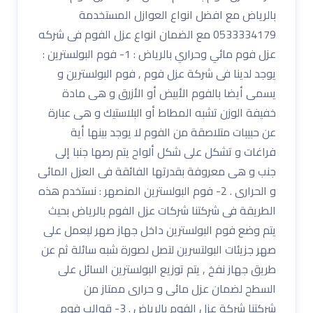
بالرياض مع افضل انواع العوازل المستخدمة
0533334179 مع الضمان انواع عزل الفوم فى شركه
عزل فوم مائي وحراري بالرياض : 1- فوم البولسترين :
يوجد لدينا فى شركة عزل فوم , فوم البولسترين و
يسمى أيضا بالفوم الأبيض أو الأزرق و هى مادة
خفيفة الوزن تشبه المطاط أو البلاستيك و هى عبارة
عن حبيبات متلاصقة من الفوم لا يوجد بينها أية
فراغات و تشكل على شكل ألواح يتم رصها جنبا إلى
جنب و هى معروفة بقدرتها الفائقة فى العزل المائى
و الحرارى . 2- فوم البولسترين المنصهر : نستخدم هذه
الطريقة فى شركتنا شركات عزل الفوم بالرياض بحيث
يتم وضع فوم البولسترين داخل جهاز صهر ليعمل على
صهر جزيئات البولتسرين لتصل لصورة شبه سائلة ثم عن
طريق جهاز نفخ , يتم توزيع البولسترين السائل على
السطح لضمان عزل مائى و حرارى ممتاز من
شركتنا شركة عزل الفوم بالرياض . 3- قوالب فوم