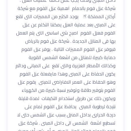
شركة عزل فوم بالدمام اهمية عزل الفوم مع شركة
أركان المملكة ؟! يوجد الكثير من المميزات التى تقع
على المبنى بعد عملية العزل يمكننا التكلم عن عزل
الفوم فعزل الفوم اصبح شي اساسى التى يتم العمل
بها فى المنازل الجديدة . شركة عزل فوم بالرياض
فيوفر عزل الفوم المميزات التالية . يوفر عزل الفوم
حماية كبيرة للمنازل من اشعة الشمس القوية
وكذالك الاْمطار الغزيرة والتى تقع على المبانى ودائم
يكون الحفاظ على المبنى وهذا مايفعلة عزل الفوم
وهو الحفاظ على العمر الافتراضى للمبنى يقوم عزل
الفوم بتوفير طاقة وتوفير نسبة كبيرة من الكهرباء
ويكون ذلك عن طريق استخدام التكيفات لمدة قليلة
نتيجة لرطوبة المبنى يحافظ عزل الفوم تمام على
درجة الحرارى بداخل المنزل بسبب عزل الشمس حتى لا
تسطيع اشعة الشمس الى داخل المبنى . شركة عزل
فوم بالدمام فوائد العزل للمبني و أي شئ أخر معرض