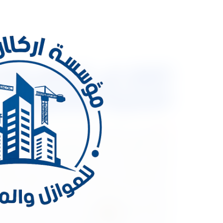
العزل في الرياض وأحي
التسربات والرطوبة
العزل في الرياض وأحياء الرياض: الحل الأمثل لحماية 
وكثرة هطول الأمطار في مواسم معينة، أصبح العزل الح
الكهرباء. منع تسرب المياه والرطوبة. زيادة العمر الاف
الملقا، قرطبة، الخليج، الروضة، الشفا، السويدي وغي
لحماية الأسطح والحمامات والخزانات من تسربات المياه.
ويحافظ على برودة المبنى صيفًا. مواد مستخدمة: الفوم
السكنية والشقق.
العزل في أحياء شمال الرياض حي ا