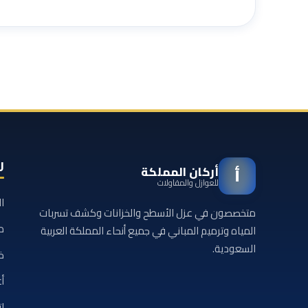
ر
أركان المملكة
أ
للعوازل والمقاولات
ا
متخصصون في عزل الأسطح والخزانات وكشف تسربات
م
المياه وترميم المباني في جميع أنحاء المملكة العربية
السعودية.
خ
أع
ا