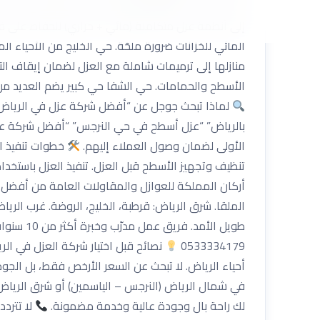
الجديدة. حي الياسمين أشهر الأحياء السكنية في شمال ال
إلى أنظمة عزل متكاملة (مائي + حراري) للحفاظ على ق
المائي للخزانات ضرورة ملحّة. حي الخليج من الأحياء ا
منازلها إلى ترميمات شاملة مع العزل لضمان إيقاف الت
الأسطح والحمامات. حي الشفا حي كبير يضم العديد من
لماذا تبحث جوجل عن “أفضل شركة عزل في الرياض”؟
بالرياض” “عزل أسطح في حي النرجس” “أفضل شركة عزل
الأولى لضمان وصول العملاء إليهم.
خطوات تنفيذ ال
تنظيف وتجهيز الأسطح قبل العزل. تنفيذ العزل باستخدام 
أركان المملكة للعوازل والمقاولات العامة من أفضل ا
الملقا. شرق الرياض: قرطبة، الخليج، الروضة. غرب الري
طويل الأمد. فريق عمل مدرّب وخبرة أكثر من 10 سنوات. أسعار منافسة مع جودة عالية. خدمة كشف تسربات المياه مجانًا مع بعض باقات العزل.
0533334179
نصائح قبل اختيار شركة العزل في ال
أحياء الرياض. لا تبحث عن السعر الأرخص فقط، بل الجود
في شمال الرياض (النرجس – الياسمين) أو شرق الرياض 
لك راحة بال وجودة عالية وخدمة مضمونة.
لا تتردد بال