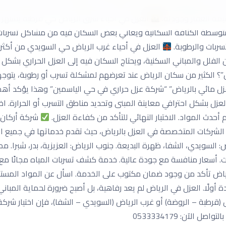
رياض، ويُعتبر العزل الحراري للفيلات فيه مهم جدًا بسبب المساحات الكبي
يمة العقار وجودته.
العزل في أحياء شرق الرياض حي قرطبة يشتهر بال
لمتوسطة الكثافة السكانية ويعاني بعض السكان فيه من مشاكل تسربات ال
سربات والرطوبة.
العزل في أحياء غرب الرياض حي السويدي من أكثر ا
 الفلل والمباني السكنية، ويحتاج السكان فيه إلى العزل الحراري بش
 الكثير من سكان الرياض عند تعرضهم لمشكلة تسرب أو رطوبة، يتوجه
 مائي بالرياض” “شركة عزل حراري في حي الياسمين” وهذا يؤكد أهمية
عزل بشكل احترافي معاينة المبنى وتحديد مناطق التسرب أو الحرارة. اخت
أحدث المواد. الاختبار النهائي للتأكد من كفاءة العزل.
شركة أركان ا
لشركات المتخصصة في العزل بالرياض، حيث تقدم خدماتها في جميع الأح
اض: السويدي، الشفا، ظهرة البديعة. جنوب الرياض: العزيزية، بدر، شبرا.
رياض تأكد من وجود ضمان مكتوب على الخدمة. اسأل عن المواد المستخد
ة أولًا. العزل في الرياض لم يعد رفاهية، بل أصبح ضرورة لحماية المبان
(قرطبة – الروضة) أو غرب الرياض (السويدي – الشفا)، فإن اختيار شرك
تواصل الآن: 0533334179