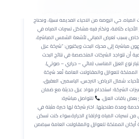
رة. حي الملقا والعقيق الأحياء الراقية التي تحتاج
مباني الكبيرة والخزانات الأرضية، ما يجعل العزل
مياه. حي الروضة من الأحياء القديمة نسبيًا، وتحتاج
لأحياء كثافة، وتكثر فيه مشاكل تسربات المياه في
كل خاص بسبب تعرض المباني لأشعة الشمس المباشرة.
ون مباشرة إلى محرك البحث ويكتبون: “شركة عزل
 أن تتواجد الشركات المتخصصة في نتائج البحث
يار نوع العزل المناسب (مائي – حراري – صوتي).
لمملكة للعوازل والمقاولات العامة تُعد شركة
ياء: شمال الرياض: النرجس، الياسمين، العقيق،
 مميزات الشركة: استخدام مواد عزل حديثة مع ضمان
للتواصل مباشرة:
مة ومدة صلاحيتها. اختر شركة لها خبرة مثبتة في
ي من تسربات المياه وارتفاع الحرارة.سواء كنت تسكن
ة أركان المملكة للعوازل والمقاولات العامة سيضمن