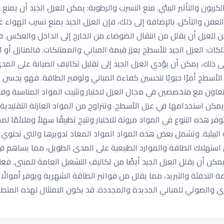
ربون والتأثير البيئي. منع التسرب والرطوبة: يمكن للعزل الجيد أن يمنع 
عفن والتآكل. بالإضافة إلى ذلك، فإن العزل الجيد يمنع تسرب الهواء 
للعزل أن يقلل من انتقال الضوضاء من الخارج إلى الداخل والعكس. فا
ات: العزل الجيد للأسطح يعزز قيمة المباني والممتلكات. فالمنازل أو المب
إلى ذلك، يمكن أن يؤدي العزل الجيد إلى تقليل تكاليف الصيانة على ال
ل الأسطح أمرًا حيويًا لتحسين كفاءة المباني وتوفير الطاقة. فهو يحسن ا
لتعاون مع متخصصين في مجال العزل لاختيار وتثبيت المواد المناسبة وفقًا
يمكن استخدامها في عزل الأسطح. وتتراوح من المواد العازلة التقليدية م
وفر هذه التنوع في المواد مرونة للاختيار وتتيح تطبيقًا سهلاً وملائمًا لم
 البيئية. وتشمل بعض هذه المواد المواد المعاد تدويرها والتي تحتوي 
ستهلاك الطاقة والموارد الطبيعية على المدى الطويل، مما يساهم في ال
مكن أن يقلل العزل الجيد أيضًا من تكاليف التشغيل العامة للمبنى. فعن
لتدفئة والتبريد، مما يقلل من فواتير الطاقة الشهرية ويوفر أموالًا لل
ري والصوتي للمباني الجديدة والمجددة. قد يكون الامتثال لهذه المتطلب