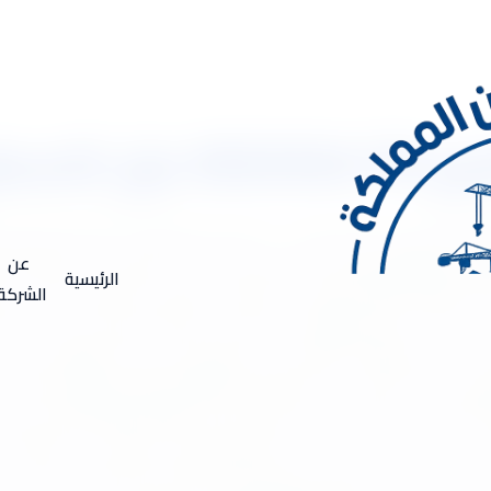
 بالفوم
رج 0533334179 عزل الاسطح بالفوم شركة عزل اسطح بالخرج .. يعتبر عزل الأسطح أحد أهم 
كاليف الطاقوية وتحسين راحة المبنى، فإن عزل الأسطح يعد الخطوة ال
عن
الرئيسية
ملة وتوفير الطاقة. فوائد عزل الأسطح ؟ يوفر عزل الأسطح العديد من ا
الشركة
م عن تسرب المياه والرطوبة. كما يقلل من انتقال الحرارة بين الداخل و
عزل على تقليل الضوضاء القادمة من الخارج ويحسن الراحة الصوتية داخل 
هذا المقال. أحد أنواع العزل الشائعة هو العزل بالألواح العازلة. ت
ل الحراري والمائي. يمكن أيضًا استخدام الألواح العازلة لعزل الجدر
لى السطح المراد عزله. هذه الطريقة مناسبة د للأسطح ذات التشكيلات ا
مة في عزل بخاخ العزل الحراري.تعتبر الأغشية المرنة المستخدمة في العزل