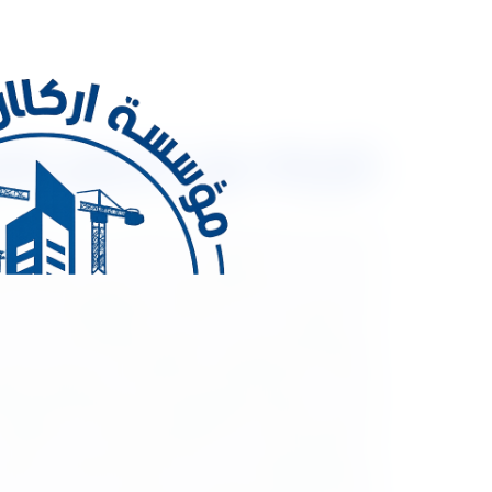
شركة عزل اسطح بالخرج 0533334179 عزل الاسطح
شركة عزل اسطح بالخ
كفاءة استخدام الطاقة. فإذا كنت ترغب في توفير الت
الأسطح التي تعتبر فعالة ومناسبة لتحقيق الحماية الكا
الجيد الهيكل الداخلي للمبنى من التدهور والتلف الناج
استهلاك التدفئة والتبريد. بالإضافة إلىذلك، يعمل ال
هناك عدة طرق فعالة لعزل الأسطح، وسنستعرض بعضها في 
أو البولي يوريثان، وتوضع فوق سطح السقف لتحقيق العز
بخاخ العزل الحراري، حيث يتم رش طبقة من مادة العزل ع
يوريثانية والألياف الزجاجية من المواد الشائعة المستخد