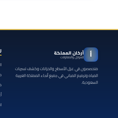
ر
أركان المملكة
أ
للعوازل والمقاولات
ا
متخصصون في عزل الأسطح والخزانات وكشف تسربات
م
المياه وترميم المباني في جميع أنحاء المملكة العربية
السعودية.
خ
أع
ا