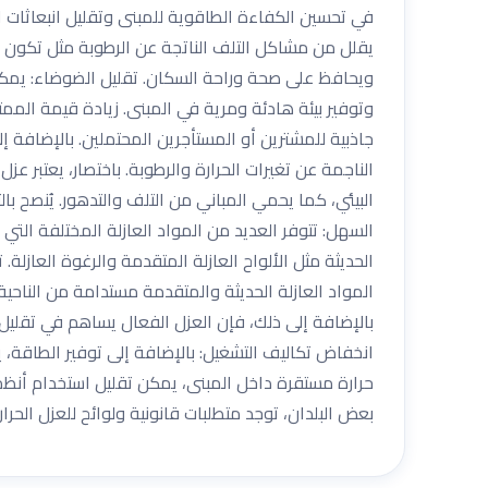
في تحسين الكفاءة الطاقوية للمبنى وتقليل انبعاثات الك
يقلل من مشاكل التلف الناتجة عن الرطوبة مثل تكون ال
ويحافظ على صحة وراحة السكان. تقليل الضوضاء: يمكن 
وتوفير بيئة هادئة ومرية في المبنى. زيادة قيمة الممتلك
جاذبية للمشترين أو المستأجرين المحتملين. بالإضافة 
الناجمة عن تغيرات الحرارة والرطوبة. باختصار، يعتبر عز
البيئي، كما يحمي المباني من التلف والتدهور. يُنصح با
السهل: تتوفر العديد من المواد العازلة المختلفة التي 
الحديثة مثل الألواح العازلة المتقدمة والرغوة العازلة. ت
المواد العازلة الحديثة والمتقدمة مستدامة من الناحية
بالإضافة إلى ذلك، فإن العزل الفعال يساهم في تقليل ا
انخفاض تكاليف التشغيل: بالإضافة إلى توفير الطاقة، ي
حرارة مستقرة داخل المبنى، يمكن تقليل استخدام أنظمة ا
بعض البلدان، توجد متطلبات قانونية ولوائح للعزل الحرا