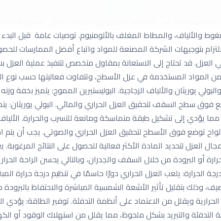
ة تمنع تسرب المياه والرطوبة وتقلل من انتقال الحرارة. شركة عزل اس
المناسبة بناءً على احتياجات المشروع ومتطلبات العزل. تشمل هذه الموا
ضغوط والألياف، والمطاط المغلف بالألومنيوم. توصيات عامة قبل البدء 
لتزام بتوجيهات الشركة المصنعة للمواد واتباع أفضل الممارسات للحصول 
 العزل. قد تحتاج إلى الاستعانة بمقاول متخصص لتنفيذ عملية العزل
من المواد المستخدمة في عزل الأسطح، وتتفاوت فعاليتها حسب نوع المش
ولي يوريثان والألياف الزجاجية. البوليستيرين المموج: يتميز بخفة وزنه 
 فوق سطح السقف لتحقيق العزل الحراري والمائي. البولي يوريثان: يتميز
ما يؤدي إلى تشكيل طبقة متماسكة ومانعة للتسرب والحرارة. الألياف ال
اح توضع فوق الأسطح لتحقيق العزل الحراري والصوتي. يجب أن يتم اختيا
العزل لتحديد المادة الأكثر فعالية للحصول على النتائج المرغوبة. يعت
ارة أو البرودة من خلال السقف والجدران، وبالتالي يحسن الراحة الحر
جة الحرارة: يلعب العزل الحراري دورًا حاسمًا في تنظيم درجة حرارة الم
صيف، وذلك بتقليل تأثير الأشعة الشمسية المباشرة والاحتفاظ بالبرودة
حرارية ويقلل من الاعتماد على أنظمة التدفئة. توفير الطاقة: يؤدي ال
 التدفئة والتبريد بشكل ملحوظ، مما يقلل من استهلاك الوقود أو الكه