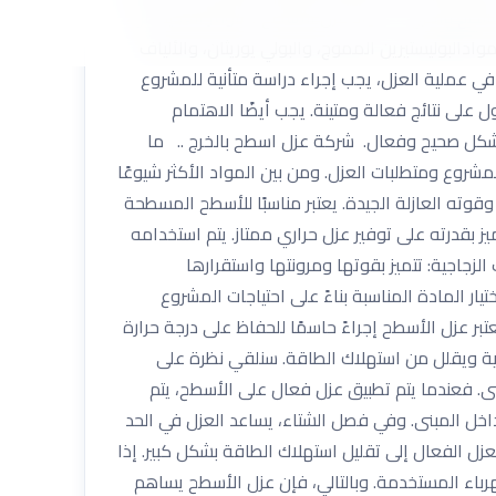
طح بالخرج .. مواد عزل الأسطح ؟ تتوفر العديد من
دالبوليستيرين المموج، والبولي يوريثان، والألياف
في عملية العزل، يجب إجراء دراسة متأنية للمشروع
على نتائج فعالة ومتينة. يجب أيضًا الاهتمام
 بشكل صحيح وفعال. شركة عزل اسطح بالخرج .. ما
روع ومتطلبات العزل. ومن بين المواد الأكثر شيوعًا
وقوته العازلة الجيدة. يعتبر مناسبًا للأسطح المسطحة
 بقدرته على توفير عزل حراري ممتاز. يتم استخدامه
زجاجية: تتميز بقوتها ومرونتها واستقرارها
ر المادة المناسبة بناءً على احتياجات المشروع
بر عزل الأسطح إجراءً حاسمًا للحفاظ على درجة حرارة
ارية ويقلل من استهلاك الطاقة. سنلقي نظرة على
بنى. فعندما يتم تطبيق عزل فعال على الأسطح، يتم
 داخل المبنى. وفي فصل الشتاء، يساعد العزل في الحد
عزل الفعال إلى تقليل استهلاك الطاقة بشكل كبير. إذا
رباء المستخدمة. وبالتالي، فإن عزل الأسطح يساهم