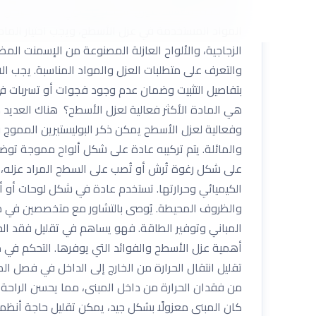
تُثبت هذه الأغشية فوق السطح وتحتوي على خصائص عازل
المواد المستخدمة في عزل الأسطح، ويجب اختيار المادة 
الزجاجية، والألواح العازلة المصنوعة من الإسمنت الم
والتعرف على متطلبات العزل والمواد المناسبة. يجب الا
بتفاصيل التثبيت وضمان عدم وجود فجوات أو تسربات في
هي المادة الأكثر فعالية لعزل الأسطح؟ هناك العديد 
وفعالية لعزل الأسطح يمكن ذكر البوليستيرين المموج والب
والمائلة. يتم تركيبه عادة على شكل ألواح مموجة توضع
على شكل رغوة تُرش أو تُصب على السطح المراد عزله، م
الكيميائي وحرارتها. تستخدم عادة في شكل لوحات أو ألو
والظروف المحيطة. يُوصى بالتشاور مع متخصصين في مجال 
المباني وتوفير الطاقة. فهو يساهم في تقليل فقد الحر
أهمية عزل الأسطح والفوائد التي يوفرها. التحكم في در
تقليل انتقال الحرارة من الخارج إلى الداخل في فصل ال
من فقدان الحرارة من داخل المبنى، مما يحسن الراحة ال
كان المبنى معزولًا بشكل جيد، يمكن تقليل حاجة أنظمة