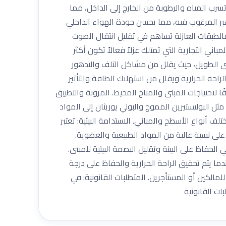
تسرب المياه والرطوبة من الخارج إلى الداخل، مما
غير المرغوب فيه، مما يحسن جودة الهواء الداخلي
لطبقات العازلة تساهم في تقليل انتقال الصوت
اني التجارية التي تمتلك عزلاً فعالاً تكون أكثر
مدى الطويل، حيث يقلل من مشاكل التلف والتدهور
لراحة الحرارية ويقلل من استهلاك الطاقة والتأثير
 لاحتياجات المبنى والمناخ المحيط. المرونة والتطبيق
ثل البوليستيرين المموج والبولي يوريثان إلى المواد
ختلف أنواع الأسطح والمباني. الاستدامة البيئية: تعتبر
على نسبة عالية من المواد الطبيعية والعضوية.
حفاظ على البيئة وتقليل البصمة البيئية للمبنى.
دما يتم تحقيق الراحة الحرارية والحفاظ على درجة
مالكين أو المستأجرين. المتطلبات القانونية: في
ات القانونية