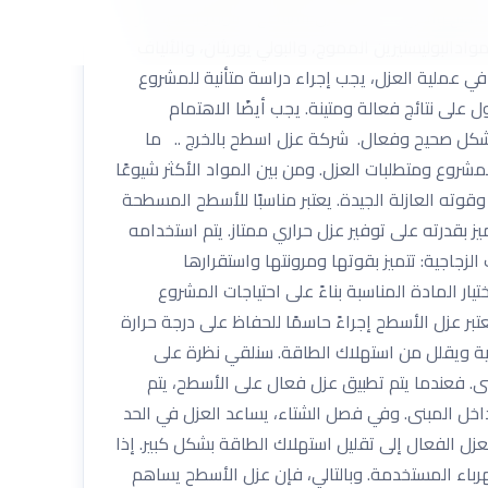
طح بالخرج .. مواد عزل الأسطح ؟ تتوفر العديد من
دالبوليستيرين المموج، والبولي يوريثان، والألياف
في عملية العزل، يجب إجراء دراسة متأنية للمشروع
على نتائج فعالة ومتينة. يجب أيضًا الاهتمام
 بشكل صحيح وفعال. شركة عزل اسطح بالخرج .. ما
روع ومتطلبات العزل. ومن بين المواد الأكثر شيوعًا
وقوته العازلة الجيدة. يعتبر مناسبًا للأسطح المسطحة
 بقدرته على توفير عزل حراري ممتاز. يتم استخدامه
زجاجية: تتميز بقوتها ومرونتها واستقرارها
ر المادة المناسبة بناءً على احتياجات المشروع
بر عزل الأسطح إجراءً حاسمًا للحفاظ على درجة حرارة
ارية ويقلل من استهلاك الطاقة. سنلقي نظرة على
بنى. فعندما يتم تطبيق عزل فعال على الأسطح، يتم
 داخل المبنى. وفي فصل الشتاء، يساعد العزل في الحد
عزل الفعال إلى تقليل استهلاك الطاقة بشكل كبير. إذا
رباء المستخدمة. وبالتالي، فإن عزل الأسطح يساهم