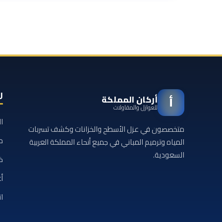
ر
أركان المملكة
أ
للعوازل والمقاولات
ا
متخصصون في عزل الأسطح والخزانات وكشف تسربات
م
المياه وترميم المباني في جميع أنحاء المملكة العربية
السعودية.
خ
أع
ا