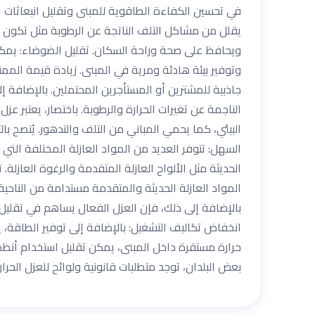
في تحسين الكفاءة الطاقوية للمبنى وتقليل انبعاثات الك
يقلل من مشاكل التلف الناتجة عن الرطوبة مثل تكون ال
ويحافظ على صحة وراحة السكان. تقليل الضوضاء: يمكن 
وتوفير بيئة هادئة ومرية في المبنى. زيادة قيمة الممتلك
جاذبية للمشترين أو المستأجرين المحتملين. بالإضافة 
الناجمة عن تغيرات الحرارة والرطوبة. باختصار، يعتبر عز
البيئي، كما يحمي المباني من التلف والتدهور. يُنصح با
السهل: تتوفر العديد من المواد العازلة المختلفة التي 
الحديثة مثل الألواح العازلة المتقدمة والرغوة العازلة. ت
المواد العازلة الحديثة والمتقدمة مستدامة من الناحية
بالإضافة إلى ذلك، فإن العزل الفعال يساهم في تقليل ا
انخفاض تكاليف التشغيل: بالإضافة إلى توفير الطاقة، ي
حرارة مستقرة داخل المبنى، يمكن تقليل استخدام أنظمة ا
بعض البلدان، توجد متطلبات قانونية ولوائح للعزل الحرا