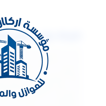
شركة عزل اسطح بالخرج 0533334179 عزل الاسطح
شركة عزل اسطح بالخ
كفاءة استخدام الطاقة. فإذا كنت ترغب في توفير الت
الأسطح التي تعتبر فعالة ومناسبة لتحقيق الحماية الكا
الجيد الهيكل الداخلي للمبنى من التدهور والتلف الناج
استهلاك التدفئة والتبريد. بالإضافة إلىذلك، يعمل ال
هناك عدة طرق فعالة لعزل الأسطح، وسنستعرض بعضها في 
أو البولي يوريثان، وتوضع فوق سطح السقف لتحقيق العز
بخاخ العزل الحراري، حيث يتم رش طبقة من مادة العزل ع
يوريثانية والألياف الزجاجية من المواد الشائعة المستخد