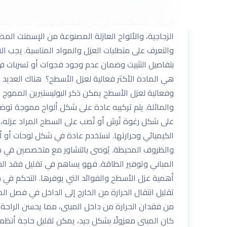
تُثبت هذه الأغشية فوق السطح وتحتوي على خصائص عازل
المواد المستخدمة في عزل الأسطح، ويجب اختيار المادة 
الزجاجية، والألواح العازلة المصنوعة من الإسمنت الم
والتعرف على متطلبات العزل والمواد المناسبة. يجب الا
بتفاصيل التثبيت وضمان عدم وجود فجوات أو تسربات في
هي المادة الأكثر فعالية لعزل الأسطح؟ هناك العديد 
وفعالية لعزل الأسطح يمكن ذكر البوليستيرين المموج والب
والمائلة. يتم تركيبه عادة على شكل ألواح مموجة توضع
على شكل رغوة تُرش أو تُصب على السطح المراد عزله، م
الكيميائي وحرارتها. تستخدم عادة في شكل لوحات أو ألو
والظروف المحيطة. يُوصى بالتشاور مع متخصصين في مجال 
المباني وتوفير الطاقة. فهو يساهم في تقليل فقد الحر
أهمية عزل الأسطح والفوائد التي يوفرها. التحكم في در
تقليل انتقال الحرارة من الخارج إلى الداخل في فصل ال
من فقدان الحرارة من داخل المبنى، مما يحسن الراحة ال
كان المبنى معزولًا بشكل جيد، يمكن تقليل حاجة أنظمة