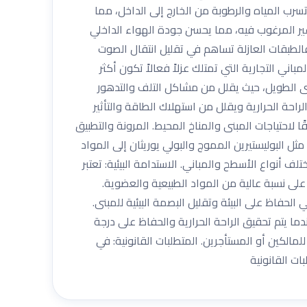
تسرب المياه والرطوبة من الخارج إلى الداخل، مما
غير المرغوب فيه، مما يحسن جودة الهواء الداخلي
لطبقات العازلة تساهم في تقليل انتقال الصوت
اني التجارية التي تمتلك عزلاً فعالاً تكون أكثر
مدى الطويل، حيث يقلل من مشاكل التلف والتدهور
لراحة الحرارية ويقلل من استهلاك الطاقة والتأثير
 لاحتياجات المبنى والمناخ المحيط. المرونة والتطبيق
ثل البوليستيرين المموج والبولي يوريثان إلى المواد
ختلف أنواع الأسطح والمباني. الاستدامة البيئية: تعتبر
على نسبة عالية من المواد الطبيعية والعضوية.
حفاظ على البيئة وتقليل البصمة البيئية للمبنى.
دما يتم تحقيق الراحة الحرارية والحفاظ على درجة
مالكين أو المستأجرين. المتطلبات القانونية: في
ات القانونية