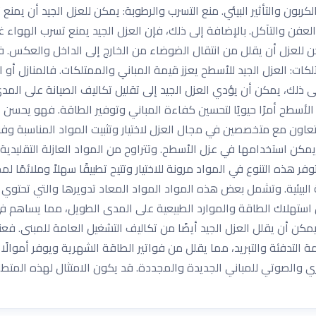
ربون والتأثير البيئي. منع التسرب والرطوبة: يمكن للعزل الجيد أن يمنع 
عفن والتآكل. بالإضافة إلى ذلك، فإن العزل الجيد يمنع تسرب الهواء 
للعزل أن يقلل من انتقال الضوضاء من الخارج إلى الداخل والعكس. فا
ات: العزل الجيد للأسطح يعزز قيمة المباني والممتلكات. فالمنازل أو المب
إلى ذلك، يمكن أن يؤدي العزل الجيد إلى تقليل تكاليف الصيانة على ال
ل الأسطح أمرًا حيويًا لتحسين كفاءة المباني وتوفير الطاقة. فهو يحسن ا
لتعاون مع متخصصين في مجال العزل لاختيار وتثبيت المواد المناسبة وفقًا
يمكن استخدامها في عزل الأسطح. وتتراوح من المواد العازلة التقليدية م
وفر هذه التنوع في المواد مرونة للاختيار وتتيح تطبيقًا سهلاً وملائمًا لم
 البيئية. وتشمل بعض هذه المواد المواد المعاد تدويرها والتي تحتوي 
ستهلاك الطاقة والموارد الطبيعية على المدى الطويل، مما يساهم في ال
مكن أن يقلل العزل الجيد أيضًا من تكاليف التشغيل العامة للمبنى. فعن
لتدفئة والتبريد، مما يقلل من فواتير الطاقة الشهرية ويوفر أموالًا لل
ري والصوتي للمباني الجديدة والمجددة. قد يكون الامتثال لهذه المتطلب