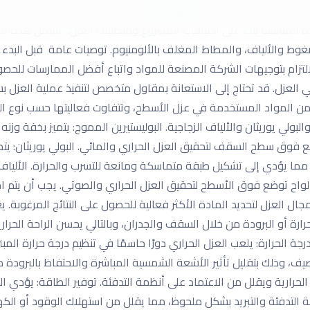
ة تمنع تسرب المياه والرطوبة وتقلل من انتقال الحرارة. شركة عزل اس
المناسبة بناءً على احتياجات المشروع ومتطلبات العزل. تشمل هذه الموا
ضغوط والألياف، والمطاط المغلف بالألومنيوم. توصيات عامة قبل البدء 
لتزام بتوجيهات الشركة المصنعة للمواد واتباع أفضل الممارسات للحصول 
 العزل. قد تحتاج إلى الاستعانة بمقاول متخصص لتنفيذ عملية العزل
من المواد المستخدمة في عزل الأسطح، وتتفاوت فعاليتها حسب نوع المش
ولي يوريثان والألياف الزجاجية. البوليستيرين المموج: يتميز بخفة وزنه 
 فوق سطح السقف لتحقيق العزل الحراري والمائي. البولي يوريثان: يتميز
ما يؤدي إلى تشكيل طبقة متماسكة ومانعة للتسرب والحرارة. الألياف ال
اح توضع فوق الأسطح لتحقيق العزل الحراري والصوتي. يجب أن يتم اختيا
العزل لتحديد المادة الأكثر فعالية للحصول على النتائج المرغوبة. يعت
ارة أو البرودة من خلال السقف والجدران، وبالتالي يحسن الراحة الحر
جة الحرارة: يلعب العزل الحراري دورًا حاسمًا في تنظيم درجة حرارة الم
صيف، وذلك بتقليل تأثير الأشعة الشمسية المباشرة والاحتفاظ بالبرودة
حرارية ويقلل من الاعتماد على أنظمة التدفئة. توفير الطاقة: يؤدي ال
 التدفئة والتبريد بشكل ملحوظ، مما يقلل من استهلاك الوقود أو الكه