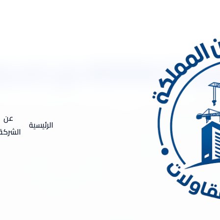
 بالفوم
رج 0533334179 عزل الاسطح بالفوم شركة عزل اسطح بالخرج .. يعتبر عزل الأسطح أحد أهم 
كاليف الطاقوية وتحسين راحة المبنى، فإن عزل الأسطح يعد الخطوة ال
عن
الرئيسية
ملة وتوفير الطاقة. فوائد عزل الأسطح ؟ يوفر عزل الأسطح العديد من ا
الشركة
م عن تسرب المياه والرطوبة. كما يقلل من انتقال الحرارة بين الداخل و
عزل على تقليل الضوضاء القادمة من الخارج ويحسن الراحة الصوتية داخل 
هذا المقال. أحد أنواع العزل الشائعة هو العزل بالألواح العازلة. ت
ل الحراري والمائي. يمكن أيضًا استخدام الألواح العازلة لعزل الجدر
لى السطح المراد عزله. هذه الطريقة مناسبة د للأسطح ذات التشكيلات ا
مة في عزل بخاخ العزل الحراري.تعتبر الأغشية المرنة المستخدمة في العزل