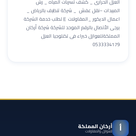
العزل الحرارى _ كشف تسربات المياه _ رش
المبيدات –نقل عفش _ شركة تنظيف بالرياض _
اعمال الديكور _المقاولات )) لطلب خدمة الشركة
يرجى الاْتصال بالرقم الموحد للشركة شركة أركان
المملكةللعوازل خبراء فى تكنلوجيا العزل
0533334179
أركان المملكة
أ
للعوازل والمقاولات