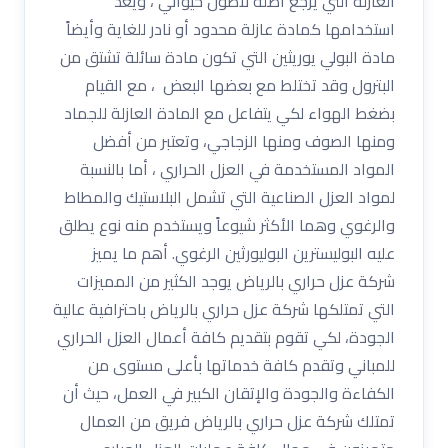
العازلة التي يرجع اصله لأصول حيواني ، ويعد
استخدامها كمادة عازلة محدود أو نادر للغاية وأيضاً
مادة البولي يوريثين التي تكون مادة سائلة تشتق من
البترول وقد تختلط مع بعضها البعض ، مع القيام
بضغط الهواء لكي يتفاعل مع المادة العازلة للجماد
ومنها الصوف ومنها الزجاجي، وتعتبر من أفضل
المواد المستخدمة في العزل الحراري ، أما بالنسبة
لمواد العزل الصناعية التي تشمل البلاستيك والمطاط
والرغوي وهما الأكثر شيوعاً ويستخدم منه نوع يطلق
عليه البوليسترين البوليورثين الرغوي. أهم ما يميز
شركة عزل حراري بالرياض يوجد الكثير من المميزات
التي تمتلكها شركة عزل حراري بالرياض باحترافية عالية
الجودة، لكي تقوم بتقديم كافة أعمال العزل الحراري
للمباني وتقدم كافة خدماتها بأعلى مستوى من
الكفاءة والجودة والإتقان الكبير في العمل، حيث أن
تمتلك شركة عزل حراري بالرياض فريق من العمال