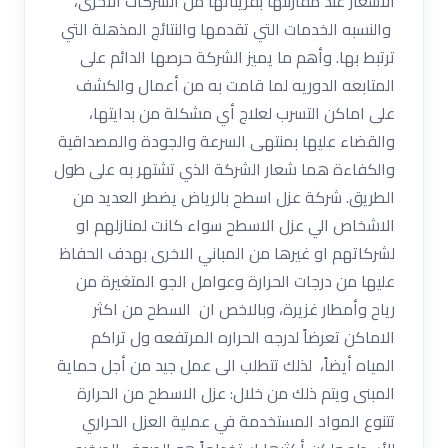
الاسعار عند مقارنتها بقريناتها من الشركات الاخرى،
والنسبه الخدمات التي تقدمها والنتائج المذهلة التي
ترتبط بها. وأهم ما يميز الشركة حرصها الدائم على
المتابعه الدوريه لما قامت به من أعمال والكشف
على اماكن التسرب لعلاج أي مشكلة من بدايتها،
والقضاء عليها بمنتهى السرعة والجودة والمصداقية
والكفاءة هما شعار الشركة الذي تشتهر به على طول
الطريق. شركة عزل اسطح بالرياض يضطر العديد من
الاشخاص الي عزل الاسطح سواء كانت لمنازلهم او
لشركاتهم او غيرها من المباني الاخرى بهدف الحفاظ
عليها من درجات الحرارة وعوامل الجو المتغيرة من
رياح وأمطار غزيرة، وبالاخص ان السطح من اكثر
الاماكن تعرضاً لدرجه الحراره المرتفعه ول تراكم
المياه أيضاً، لذلك تتطلب الى عمل جيد من أجل حماية
المبنى ويتم ذلك من خلال: عزل الاسطح من الحرارة
تتنوع المواد المستخدمة في عملية العزل الحراري