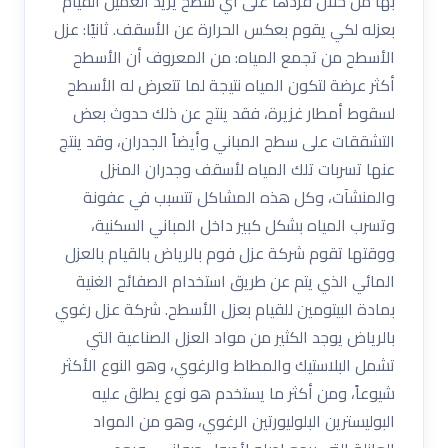
بها من خلال فردها على أي سطح يريد العميل القيام
بعزله لكي يقوم بعكس الحرارة عن الأسقف. ثانيًا: عزل
الأسطح من تجمع المياه: من المعروف أن الأسطح
أكثر عرضة لتكون المياه نتيجة لما تتعرض له الأسطح
لسقوط أمطار غزيرة، فقد ينتج عن ذلك حدوث بعض
التشققات على سطح المباني وأيضاً الجدران، وقد ينتج
عنها تسربات تلك المياه لأسقف وجدران المنزل
والمنشآت، وكل هذه المشاكل تتسبب في عفونة
وتسرب المياه بشكل كبير داخل المباني السكنية،
ووقتها تقوم شركة عزل فوم بالرياض بالقيام بالعزل
المائي الذي يتم عن طريق استخدام الصفائح الغنية
بمادة البيتومين للقيام بعزل الأسطح. شركة عزل رغوي
بالرياض يوجد الكثير من مواد العزل الصناعية التي
تشمل البلاستيك والمطاط والرغوي، وهو النوع الأكثر
شيوعاً، ومن أكثر ما يستخدم هو نوع يطلق عليه
البوليسترين البلوليورتين الرغوي، وهو من المواد