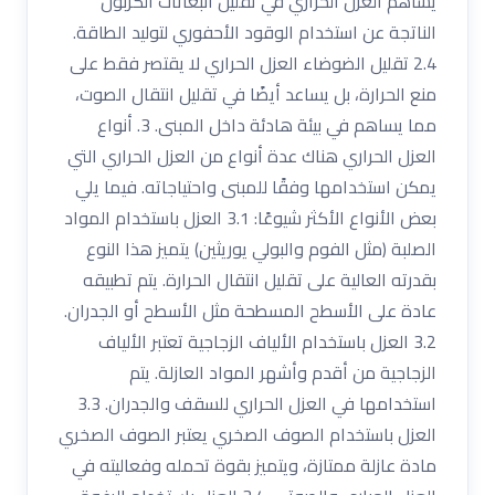
يساهم العزل الحراري في تقليل انبعاثات الكربون
الناتجة عن استخدام الوقود الأحفوري لتوليد الطاقة.
2.4 تقليل الضوضاء العزل الحراري لا يقتصر فقط على
منع الحرارة، بل يساعد أيضًا في تقليل انتقال الصوت،
مما يساهم في بيئة هادئة داخل المبنى. 3. أنواع
العزل الحراري هناك عدة أنواع من العزل الحراري التي
يمكن استخدامها وفقًا للمبنى واحتياجاته. فيما يلي
بعض الأنواع الأكثر شيوعًا: 3.1 العزل باستخدام المواد
الصلبة (مثل الفوم والبولي يوريثين) يتميز هذا النوع
بقدرته العالية على تقليل انتقال الحرارة. يتم تطبيقه
عادة على الأسطح المسطحة مثل الأسطح أو الجدران.
3.2 العزل باستخدام الألياف الزجاجية تعتبر الألياف
الزجاجية من أقدم وأشهر المواد العازلة. يتم
استخدامها في العزل الحراري للسقف والجدران. 3.3
العزل باستخدام الصوف الصخري يعتبر الصوف الصخري
مادة عازلة ممتازة، ويتميز بقوة تحمله وفعاليته في