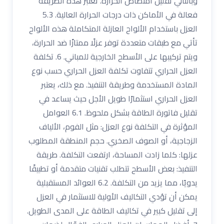
وبالتالي تقليل امتصاص الحرارة. تعتبر هذه الطريقة
فعالة في الأماكن ذات درجات الحرارة العالية. 5.3
العزل باستخدام الألواح العازلة المتكاملة هذه الألواح
تأتي مع طبقات متعددة توفر عزلًا ممتازًا ضد الحرارة،
ويتم تركيبها على الأسطح الخارجية للمباني. 6. تكلفة
العزل الحراري تتفاوت تكلفة العزل الحراري حسب نوع
المادة المستخدمة وطريقة التنفيذ. مع ذلك، يعتبر
العزل الحراري استثمارًا طويل الأجل حيث يساعد في
تقليل فاتورة الطاقة بشكل ملحوظ. 6.1 العوامل
المؤثرة في التكلفة نوع العزل: مثل الفوم، الألياف
الزجاجية، أو الصوف الصخري. حجم المنطقة المطلوب
عزلها: كلما زادت المساحة، ارتفعت التكلفة. طريقة
التنفيذ: بعض الأسطح تتطلب تقنيات متقدمة أو تطبيقًا
يدويًا، مما يزيد من التكلفة. 6.2 العوائد المستقبلية
يمكن أن تؤدي التكاليف الأولية للاستثمار في العزل
إلى تقليل كبير في تكاليف الطاقة على المدى الطويل.