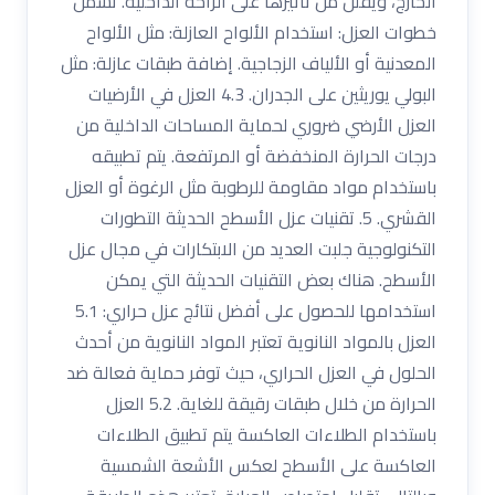
الخارج، ويقلل من تأثيرها على الراحة الداخلية. تشمل
خطوات العزل: استخدام الألواح العازلة: مثل الألواح
المعدنية أو الألياف الزجاجية. إضافة طبقات عازلة: مثل
البولي يوريثين على الجدران. 4.3 العزل في الأرضيات
العزل الأرضي ضروري لحماية المساحات الداخلية من
درجات الحرارة المنخفضة أو المرتفعة. يتم تطبيقه
باستخدام مواد مقاومة للرطوبة مثل الرغوة أو العزل
القشري. 5. تقنيات عزل الأسطح الحديثة التطورات
التكنولوجية جلبت العديد من الابتكارات في مجال عزل
الأسطح. هناك بعض التقنيات الحديثة التي يمكن
استخدامها للحصول على أفضل نتائج عزل حراري: 5.1
العزل بالمواد النانوية تعتبر المواد النانوية من أحدث
الحلول في العزل الحراري، حيث توفر حماية فعالة ضد
الحرارة من خلال طبقات رقيقة للغاية. 5.2 العزل
باستخدام الطلاءات العاكسة يتم تطبيق الطلاءات
العاكسة على الأسطح لعكس الأشعة الشمسية