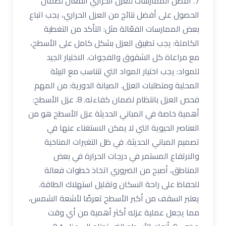
7. أفضل الممارسات للعزل الحراري الفعّال لضمان
الحصول على أفضل نتائج من العزل الحراري، يجب اتباع
بعض الممارسات الفعّالة مثل: التأكد من التغطية
الكاملة: يجب تطبيق العزل بشكل كامل على الأسطح،
مع مراعاة كل الشقوق والفجوات. الاختيار الجيد
للمواد: يجب اختيار المواد التي تتناسب مع البيئة
المحلية ومتطلبات العزل. الصيانة الدورية: من المهم
فحص العزل بانتظام لضمان كفاءته. 8. عزل الأسطح:
أهمية خاصة في المباني الحديثة عزل الأسطح هو من
العناصر الحيوية التي لا يمكن الاستغناء عنها في
تصميم المباني الحديثة. في ظل التغيرات المناخية
والارتفاع المستمر في درجات الحرارة في بعض
المناطق، أصبح من الضروري اتخاذ خطوات فعالة
للحفاظ على راحة السكان وتقليل استهلاك الطاقة.
يعتبر السقف من أكبر الأسطح تعرضًا لأشعة الشمس،
مما يجعل عملية عزله أكثر أهمية من أي وقت