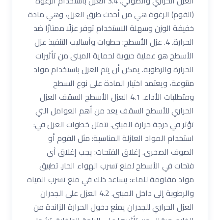
العزل الحراري والصوتي. 3.4 العزل باستخدام الرغوة
(الفوم) الرغوة هي من أحدث طرق العزل، وهي مادة
خفيفة الوزن وسهلة الاستخدام توفر عزلًا ممتازًا ضد
الحرارة. 4. عزل الأسطح: خطوات وأساليب التنفيذ عزل
الأسطح هو عملية حيوية لحماية المبنى من تأثيرات
الحرارة والرطوبة. يمكن أن يتم العزل باستخدام مواد
متنوعة، ويعتمد اختيار المادة على نوع السطح
ومتطلبات الأداء. 4.1 العزل الأسطح السقف العزل
الحراري للأسطح السقف يعد من أهم العوامل التي
تؤثر في درجة حرارة المبنى. تتمثل خطوات العزل في:
استخدام المواد العازلة المناسبة: مثل الفوم أو
الصوف الصخري. إغلاق الفتحات: يجب إغلاق أي
فتحات في الأسطح لمنع تسرب الهواء الحار. تطبيق
مواد مقاومة للماء: يساعد ذلك في منع تسرب المياه
والرطوبة إلى داخل المبنى. 4.2 العزل على الجدران
العزل الحراري للجدران يمنع دخول الحرارة الزائدة من