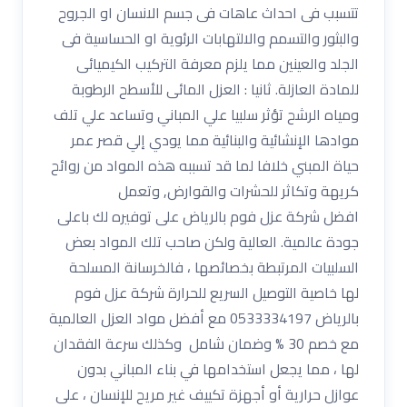
تتسبب فى احداث عاهات فى جسم الانسان او الجروح
والبثور والتسمم والالتهابات الرئوية او الحساسية فى
الجلد والعينين مما يلزم معرفة التركيب الكيميائى
للمادة العازلة. ثانيا : العزل المائى للأسطح الرطوبة
ومياه الرشح تؤثر سلبيا علي المباني وتساعد علي تلف
موادها الإنشائية والبنائية مما يودي إلي قصر عمر
حياة المبني خلافا لما قد تسببه هذه المواد من روائح
كريهة وتكاثر للحشرات والقوارض, وتعمل
افضل شركة عزل فوم بالرياض على توفيره لك باعلى
جودة عالمية. العالية ولكن صاحب تلك المواد بعض
السلبيات المرتبطة بخصائصها ، فالخرسانة المسلحة
لها خاصية التوصيل السريع للحرارة شركة عزل فوم
بالرياض 0533334197 مع أفضل مواد العزل العالمية
مع خصم 30 % وضمان شامل وكذلك سرعة الفقدان
لها ، مما يجعل استخدامها في بناء المباني بدون
عوازل حرارية أو أجهزة تكييف غير مريح للإنسان ، على