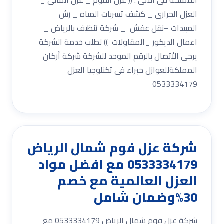
العزل الحرارى _ كشف تسربات المياه _ رش
المبيدات –نقل عفش _ شركة تنظيف بالرياض _
اعمال الديكور _المقاولات )) لطلب خدمة الشركة
يرجى الاْتصال بالرقم الموحد للشركة شركة أركان
المملكةللعوازل خبراء فى تكنلوجيا العزل
0533334179
شركة عزل فوم شمال الرياض
0533334179 مع افضل مواد
العزل العالمية مع خصم
30%وضمان شامل
شركة عزل فوم شمال الرياض 0533334179 مع