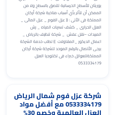
يوريثان للأسطح الخرسانية تلتصق بالسطح ولا من
الممكن أن تتأثر بأي أسباب مناخية شركة أركان
المملكة فى الاْتى : (( عزل الفوم _ عزل المائى _
العزل الحرارى _ كشف تسربات المياه _ رش
المبيدات –نقل عفش _ شركة تنظيف بالرياض _
اعمال الديكور _المقاولات )) لطلب خدمة الشركة
يرجى الاْتصال بالرقم الموحد للشركة شركة أركان
المملكةللعوازل خبراء فى تكنلوجيا العزل
0533334179
شركة عزل فوم شمال الرياض
0533334179 مع أفضل مواد
العزل العالمية وخصم 30%