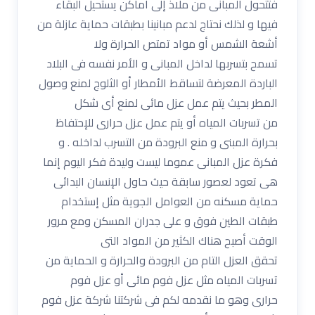
فتتحول المبانى من ملاذ إلى أماكن يستحيل البقاء
فيها و لذلك نحتاج لدعم مبانينا بطبقات حماية عازلة من
أشعة الشمس أو مواد تمتص الحرارة ولا
تسمح بتسربها لداخل المبانى و الأمر نفسه فى البلاد
الباردة المعرضة لتساقط الأمطار أو الثلوج لمنع وصول
المطر بحيث يتم عمل عزل مائى لمنع أى شكل
من تسربات المياه أو يتم عمل عزل حرارى للإحتفاظ
بحرارة المبنى و منع البرودة من التسرب لداخله . و
فكرة عزل المبانى عموما ليست وليدة فكر اليوم إنما
هى تعود لعصور سابقة حيث حاول الإنسان البدائى
حماية مسكنه من العوامل الجوية مثل إستخدام
طبقات الطين فوق و على جدران المسكن ومع مرور
الوقت أصبح هناك الكثير من المواد التى
تحقق العزل التام من البرودة والحرارة و الحماية من
تسربات المياه مثل عزل فوم مائى أو عزل فوم
حرارى وهو ما نقدمه لكم فى شركتنا شركة عزل فوم