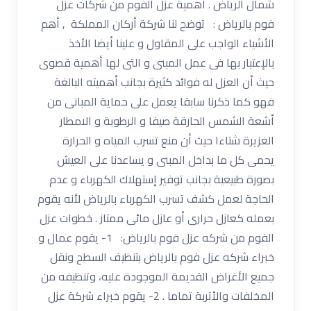
شمال الرياض . أهمية عزل الفوم من شركات عزل
فوم بالرياض : توضح لنا شركة أركان المملكة , أهم
الأشياء الواجب على المقاول و علينا أيضا الأخذ
بالإعتبار بها فى عمل المبنى و التى لها أهمية قصوى
حيث أن العزل له فوائد كثيرة بجانب أهميته البالغة
فهو كما ذكرنا سابقا يعمل على حماية المبانى من
أشعة الشمس الحارقة صيفا و الرطوبة و الامطار
الغزيرة شتاءا حيث أن منع تسرب المياه و الحرارة
يحمى كل ما بداخل المبنى و يساعدنا على العيش
بصورة طبيعية بجانب توفير إستهلاك الكهرباء و عدم
الحاجة لعمل كشف تسرب الكهرباء بالرياض لأنه يقوم
بعمله كعازل حرارى أو عازل مائى ممتاز . خطوات عزل
الفوم من شركه عزل فوم بالرياض: 1- يقوم عمال و
خبراء شركه عزل فوم بالرياض بتنظيف السطح ونقل
جميع الأغراض القديمة الموجودة عليه، وتنظيفه من
المخلفات والأتربة تماما . 2- يقوم خبراء شركة عزل