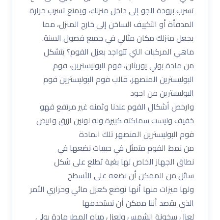
تسرب برودة الجو إلى داخل منزلك، ويمنع تسرب حرارة
المدفأة أو التكييف الساخن إلى خارج المنزل، مما
يجعل منزلك مكان مثالي في جميع فصول السنة.
ماهي المركبات التي تتواجد بعزل الفوم؟ يتشكل
من مادة بولي يوريثان، فوم البوليسترين، فوم
البوليسترين المنصهر، قالب فوم البوليسترين فوم
البوليسترين من اجود
وارخص أشكال الفوم عندنا وثمنه غير مرتفع فهو
خفيف وليست سماكته كبيرة وله لونين ازرق وابيض
فوم البوليسترين المنصهر تلك المادة
من نمط الفوم متمثل في حبيبات نضعها في
نطاق الجهاز الخاص لها بغية تطلع على شكل
سائل من الممكن أن نضعه على الأسطح
ولها ميزات منها أنها توضع كعزل مائي وحراري الأمر
الذي يقصد أننا ممكن أن نستخدمها
لعزل سخونة الشمس ولعزل مياه المطر مادة بولي