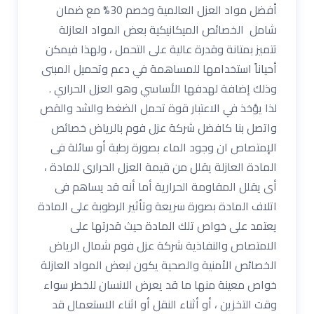
أفضل مواد العزل العالمية وخصم 30% مع ضمان
شامل الخصائص الميكانيكية بعض المواد العازلة
تتميز بمتانة وقدرة عالية على التحمل ، ولهذا فيمكن
أحياناً استخدامها للمساهمة في دعم وتحميل المبنى
وذلك إضافة لهدفها الأساسي وهو العزل الحراري .
لذا يؤخذ في الاعتبار قوة تحمل الضغط والشد والقص
واتصل بنا كافضل شركة عزل فوم بالرياض خصائص
الإمتصاص ان وجود الماء بصورة رطبة أو سائلة فى
المادة العازلة يقلل من قيمة العزل الحرارى للمادة ،
أى يقلل المقاومة الحرارية أما أنه قد يساهم فى
اتلاف المادة بصورة سريعة وتأثير الرطوبة على المادة
يعتمد على خواص تلك المادة حيث قدرتها على
الامتصاص والنفاذية شركة عزل فوم شمال الرياض
الخصائص الأمنية والصحية يكون لبعض المواد العازلة
خواص معينة منها ما قد يعرض الانسان للخطر سواء
وقت التخزين ، أو أثناء النقل أو اثناء الاستعمال قد