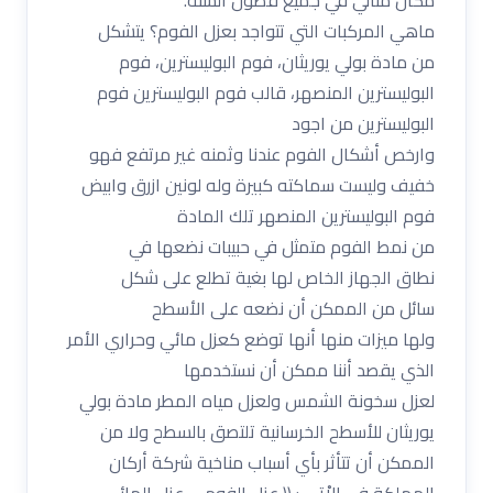
ماهي المركبات التي تتواجد بعزل الفوم؟ يتشكل
من مادة بولي يوريثان، فوم البوليسترين، فوم
البوليسترين المنصهر، قالب فوم البوليسترين فوم
البوليسترين من اجود
وارخص أشكال الفوم عندنا وثمنه غير مرتفع فهو
خفيف وليست سماكته كبيرة وله لونين ازرق وابيض
فوم البوليسترين المنصهر تلك المادة
من نمط الفوم متمثل في حبيبات نضعها في
نطاق الجهاز الخاص لها بغية تطلع على شكل
سائل من الممكن أن نضعه على الأسطح
ولها ميزات منها أنها توضع كعزل مائي وحراري الأمر
الذي يقصد أننا ممكن أن نستخدمها
لعزل سخونة الشمس ولعزل مياه المطر مادة بولي
يوريثان للأسطح الخرسانية تلتصق بالسطح ولا من
الممكن أن تتأثر بأي أسباب مناخية شركة أركان
المملكة فى الاْتى : (( عزل الفوم _ عزل المائى _