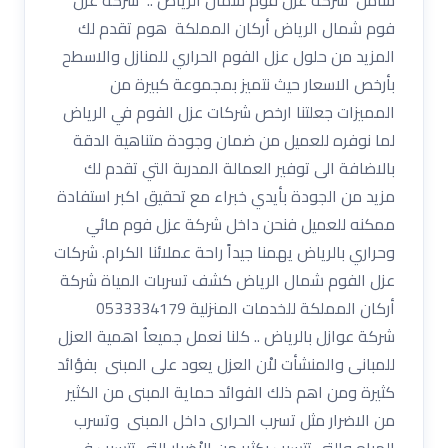
فوم شمال الرياض أركان المملكة هوم تقدم لك
المزيد من حلول عزل الفوم الحراري للمنازل والاسطح
بأرخص الاسعار حيث نتميز بمجموعة كبيرة من
المميزات جعلتنا ارخص شركات عزل الفوم في الرياض
لما نوفره للعميل من ضمان وجودة متناهية الدقة
بالاضافة الى توفير العمالة المدربة التي تقدم لك
مزيد من الجودة بأيدي خبراء مع تحقيق اكبر استفادة
ممكنه للعميل فنحن داخل شركة عزل فوم مائي
وحراري بالرياض يهمنا جيداً راحة عملائنا الكرام. شركات
عزل الفوم شمال الرياض كشف تسربات المياة شركة
أركان المملكة للخدمات المنزلية 0533334179
شركة عوازل بالرياض .. كلنا نعمل جميعاُ اهمية العزل
للمبانى والمنشأت لاْن العزل يعود على المبنى بفؤائد
كثيرة ومن اهم ذلك الفوائد حماية المبنى من الكثير
من الاضرار مثل تسرب الحرارى داخل المبنى وتسرب
المياه والتى تتسبب بكثير من الاْضرار التى تتسبب فى