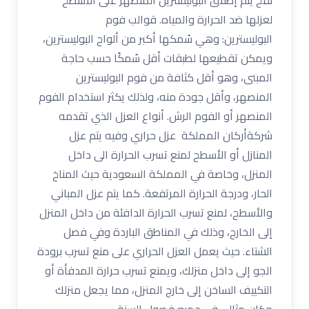
لعزلها ضد الحرارة والمياه. قوالب فوم
البوليسترين: وهي سُمكها أكبر من ألواح البوليسترين،
ويمكن تقطيعها لطبقات أقل سُمكًا حسب حاجة
المبنى، وهو أقل كثافة من فوم البوليسترين
المنصهر، وأقل جودة منه، ولذلك يكثر استخدام الفوم
المنصهر أو الفوم الرش. أنواع العزل الذي تقدمه
شركةأركان المملكة عزل حراري وفيه يتم عزل
المنازل أو الأسطح لمنع تسرب الحرارة الى داخل
المنزل، وخاصة في المملكة السعودية حيث المناخ
الحار، ودرجة الحرارة المرتفعة. كما يتم عزل المباني
والأسطح، لمنع تسرب الحرارة الدافئة من داخل المنزل
إلى الخارج، وذلك في المناطق الباردة وفي فصل
الشتاء. حيث يعمل العزل الحراري على منع تسرب برودة
الجو إلى داخل منزلك، ويمنع تسرب حرارة المدفأة أو
التكييف الساخن إلى خارج المنزل، مما يجعل منزلك
مكان مثالي في جميع فصول السنة.