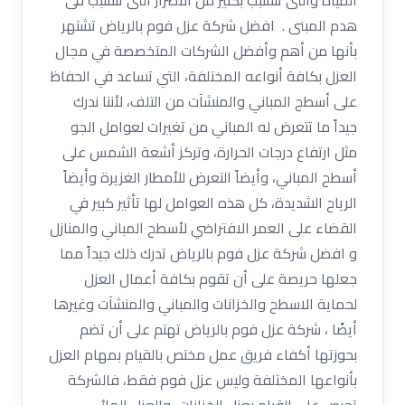
هدم المبنى . افضل شركة عزل فوم بالرياض تشتهر
بأنها من أهم وأفضل الشركات المتخصصة في مجال
العزل بكافة أنواعه المختلفة، التي تساعد في الحفاظ
على أسطح المباني والمنشآت من التلف، لأننا ندرك
جيداً ما تتعرض له المباني من تغيرات لعوامل الجو
مثل ارتفاع درجات الحرارة، وتركز أشعة الشمس على
أسطح المباني، وأيضاً التعرض للأمطار الغزيرة وأيضاً
الرياح الشديدة، كل هذه العوامل لها تأثير كبير في
القضاء على العمر الافتراضي لأسطح المباني والمنازل
و افضل شركة عزل فوم بالرياض تدرك ذلك جيداً مما
جعلها حريصة على أن تقوم بكافة أعمال العزل
لحماية الاسطح والخزانات والمباني والمنشآت وغيرها
أيضًا ، شركة عزل فوم بالرياض تهتم على أن تضم
بحوزتها أكفاء فريق عمل مختص بالقيام بمهام العزل
بأنواعها المختلفة وليس عزل فوم فقط، فالشركة
تحرص على القيام بعزل الخزانات، والعزل المائي،