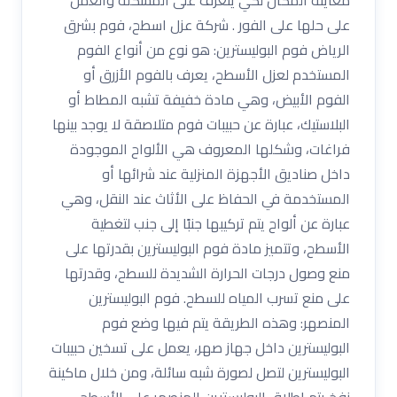
على حلها على الفور . شركة عزل اسطح، فوم بشرق
الرياض فوم البوليسترين: هو نوع من أنواع الفوم
المستخدم لعزل الأسطح، يعرف بالفوم الأزرق أو
الفوم الأبيض، وهي مادة خفيفة تشبه المطاط أو
البلاستيك، عبارة عن حبيبات فوم متلاصقة لا يوجد بينها
فراغات، وشكلها المعروف هي الألواح الموجودة
داخل صناديق الأجهزة المنزلية عند شرائها أو
المستخدمة في الحفاظ على الأثاث عند النقل، وهي
عبارة عن ألواح يتم تركيبها جنبًا إلى جنب لتغطية
الأسطح، وتتميز مادة فوم البوليسترين بقدرتها على
منع وصول درجات الحرارة الشديدة للسطح، وقدرتها
على منع تسرب المياه للسطح. فوم البوليسترين
المنصهر: وهذه الطريقة يتم فيها وضع فوم
البوليسترين داخل جهاز صهر، يعمل على تسخين حبيبات
البوليسترين لتصل لصورة شبه سائلة، ومن خلال ماكينة
نفخ يتم إطلاق البوليسترين المنصهر على الأسطح