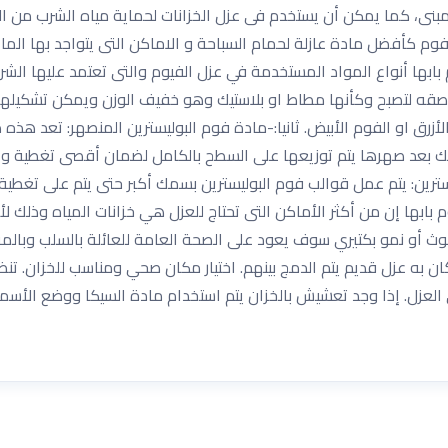
مبنى، كما يمكن أن يستخدم فى عزل الخزانات لحماية مياه الشرب من التغ
لفوم كأفضل مادة عازلة لحمام السباحة و الاماكن التى يتواجد بها الم
ها أنواع المواد المستخدمة في عزل الفيوم والتى تعتمد عليها الشركة
تلاصقه لتصبح وكأنها مطاط او بلاستيك وهو خفيف الوزن ويمكن تشكيل
لأزرق او الفوم الأبيض. ثانيا:-مادة فوم البوليسترين المنصهر: تعد هذ
 بعد صهرها يتم توزيعها على السطح بالكامل لضمان أقصى تغطية وا
سترين: يتم عمل قوالب فوم البوليسترين بسمك أكبر حتى يتم على تغط
 بابها إن من أكثر الأماكن التى تحتاج للعزل هي خزانات المياه وذلك 
لوث أو نمو بكتيري سوف يعود على الصحة العامة للعائلة بالسلب وبالم
ن به عزل قديم يتم الدمج بينهم. اختيار مكان صحي ومناسب للخزان. تنظ
ى العزل. إذا وجد تعشيش بالخزان يتم استخدام مادة السيكا ووضع الأس