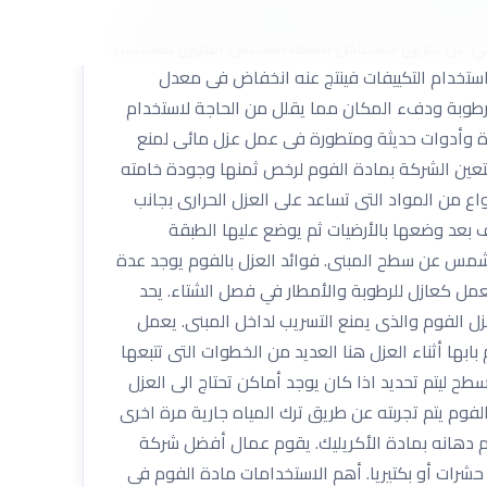
ويؤدي تصدع الجدران الأسمنتية وتآكل طبقاته. ثانيا:
لمباني عن طريق امتصاص أشعة الشمس الفوق بنفسجية
 استخدام التكييفات فينتج عنه انخفاض فى معدل
لرطوبة ودفء المكان مما يقلل من الحاجة لاستخدام
زة وأدوات حديثة ومتطورة فى عمل عزل مائى لمنع
تعين الشركة بمادة الفوم لرخص ثمنها وجودة خامته
ع من المواد التى تساعد على العزل الحرارى بجانب
 بعد وضعها بالأرضيات ثم يوضع عليها الطبقة
لشمس عن سطح المبنى. فوائد العزل بالفوم يوجد عدة
مل كعازل للرطوبة والأمطار في فصل الشتاء. يحد
ل الفوم والذى يمنع التسريب لداخل المبنى. يعمل
بها أثناء العزل هنا العديد من الخطوات التى تتبعها
ف السطح تماما من أى أتربة أو مخلفات. 2- يتم فتح المياه على السطح ليتم تحديد اذا كان يوجد أماكن تحتاج الى العزل
أولا قبل البدء فى العزل وذلك يتم باستخدام مادة الأسمنت. 4- بعد تركيب عزل الفوم يتم تجربته عن طريق ترك المياه جارية مرة اخرى
م بابها . يتم دهانه بمادة الأكريليك. يقوم عمال أفضل شركة
حشرات أو بكتيريا. أهم الاستخدامات مادة الفوم فى