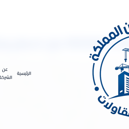
ت
053333417 مع أفضل مواد العزل العالمية مع الضمان شركة عزل فوم بابها.. تقدم أفض
رض لارتفاع شديد في درجات الحرارة خلال فصل الصيف، كما تتعرض للأم
عن
الرئيسية
ب فى انهيارها لذلك تنصح الشركة المواطنين بتوخي الحذر واستخدام أسالي
الشركة
ة عزل فوم بابها إن شركتنا متخصصة فى عمل جميع أنواع العزل وخا
 كما أن لديها عمالة غير متوفر مثلها فى أى شركة أخرى، وحرصا منها 
تخدام العزل فى متناول جميع ف ئات الشعب السعودى والقانطين بابها 
 أنواع العزل فى شركة عزل فوم بأبها تستخدم شركة أركان المملكة الع
لسيول في عدة مشاكل ومن أهمهم على الإطلاق هو التسبب فى حدوث تس
لى الجدران ويحدث شقوق على السطح ويمكن أن يصل لدرجة أحداث عفون