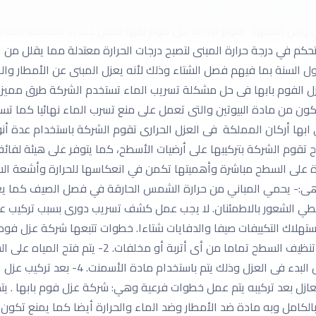
قاقيع مائيه تشوه المكان، ويحدث التسريب أيضا صدأ فى الحديد المسلح 
حراري ومن أهمها: تقوم شركة عزل فوم بابها بعمل حماية متكاملة ل
تحكم في درجة حرارة المبنى لتصبح درجات الحرارة معتدلة مما يقلل من
ل السنة بما فيهم فصل الشتاء وذلك لأنه يعزل المبنى عن الأمطار وا
 عزل الفوم بابها فى حل مشكلة تسريب الماء تستخدم الشركة طرق ممي
ون من مادة البيوتين والتى تعمل على منع تسرب الماء نهائيا كما تس
بها أركان المملكة فى العزل الحرارى تقوم الشركة باستخدام عدة أنوا
تقوم الشركة بتركيبها على أرضيات الأسطح، كما يتوفر على هيئة لفائف
مادة على السطح مباشرة وأهميتها تكمن في انعكاسها للحرارة وأشعة ا
وهى:- يحمي المباني من حرارة الشمس الحارقة في فصل الصيف كما يع
ليعطي الشعور بالاطمئنان. لا يجب عمل كشف تسريب دورى بسبب تركيب عز
تهلاك التكييفات صيفا والدفايات شتاءا. خطوات تتبعها شركة عزل فوم با
الشركة فى عزل الفوم وهذه الخطوات تكمن فى : 1- تنظي
بدرجات أعلى. 3- يتم سداد أى شقوق موجودة 
سريب. 5- بعد تجربة الفوم العازل بعد تركيبه يتم عمل خطوات فرعية وهي: شركة عزل فو
لكامل وبه مادة ضد الأمطار وضد الماء والحرارة أيضا كما يمنع تكون 