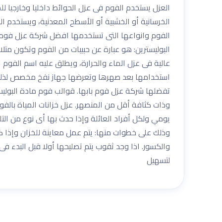
العزل يستخدم الفوم فى عزل الحوائط داخليا وخارجيا لل
الخرسانية أو الخشبية أو الأسطح المعدنية، ويستخدم ا
الفوم وانواعها التى تستخدمها افضل شركة عزل فوم باب
البوليسترين: هو عبارة عن حبيبات من الفوم وتكون م
عالية فى عزل الماء والحرارة، ويطلق عليه اسم الفوم ا
استخدامها بعد صهرها وتعرضها جهاز نفخ مخصص لذلك
تفضلها شركة عزل فوم بابها. قوالب فوم مادة البولي
وذات كثافة أقل من المنصهر. عزل خزانات المياة بالفوم
يومي ولكل أفراد العائلة وإذا حدث بها أى نوع من الت
وذلك على خطوات منها: يتم عمل معاينة للخزان وإذا كا
والكسور. اذا وجد ثقوب يتم تصليحها أولا قبل البدء ف
لتسهيل