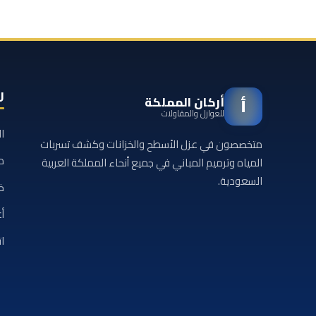
ر
أركان المملكة
أ
للعوازل والمقاولات
ا
متخصصون في عزل الأسطح والخزانات وكشف تسربات
م
المياه وترميم المباني في جميع أنحاء المملكة العربية
السعودية.
خ
أع
ا