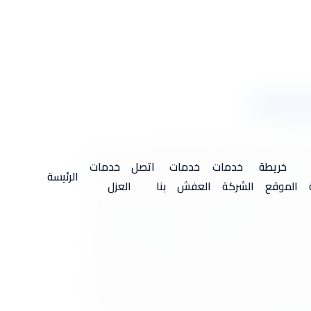
ل شركة عزل فوم بابها عروضها المستمرة لتقديم يد المساعدة
طار الشديدة والسيول وكل هذه العوامل المتغيرة في
خريطة
خدمات
خدمات
اتصل
خدمات
الرئيسة
ب الوقاية لتفادى حدوث أى اثار تنتج على ذلك مثل
الموقع
الشركة
العفش
بنا
العزل
صة عزل الفوم فهو واحد من أهم أنواع العزل كما
على ضمان الراحة والسلامة لعملائها تقوم الشركة
خصوصا، كما تقدم شركة عزل فوم بابها صيانة دورية
زل بأنواعه المختلفة وهما بالتحديد نوعان وهما:
ريب للمياه داخل المبانى وذلك لتجمع المياه فوق
ية وتفوح روائح كريهة في المبنى، كما أن تسرب