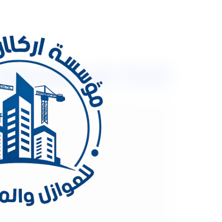
شركة عزل فوم بابها 0533334179 عزل اسطح وخزانا
شركة عزل فوم بابها 9
لكل سكان المملكة العربية السعودية وذلك لأنها تتع
المناخ تؤثر سلبيا علي المباني الخرسانية مما قد يتسب
حدوث تسريب سواء كان تسريب حرارى ومائى. أفضل شرك
تتميز الشركة بأنها تستخدم أحدث الاجهزة لعمل العزل
بتقديم أحسن الخدمات بأقل الأسعار ليصبح الأمان باس
بعد تركيب العزل لضمان سلامته. شركة عزل فوم بابها.
أولا: العزل المائى:- تسبب هطول الأمطار وخصوصا ا
الأسطح بكميات كبيرة يصعب تصريفها وبالتالى يؤثر ع