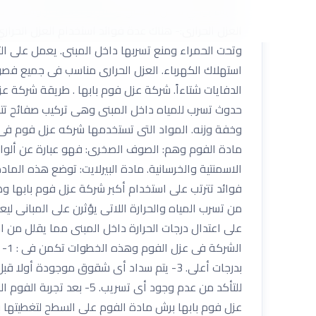
المياه يؤدي لتآكل الدهان وتغير لونه للأصفر واحداث ف
العزل الحرارى:- هناك عدة فوائد استخدام العزل ال
وتحت الحمراء ومنع تسربها داخل المبنى. يعمل على ال
استهلاك الكهرباء. العزل الحرارى مناسب فى جميع فصو
الدفايات شتاءاً. شركة عزل فوم بابها . طريقة شركة
حدوث تسرب للمياه داخل المبنى وهى تركيب صفائح تتك
وخفة وزنه. المواد التى تستخدمها شركه عزل فوم فى ا
مادة الفوم وهم: الصوف الصخرى: فهو عبارة عن ألواح 
الاسمنتية والخرسانية. مادة البيرلايت: توضع هذه ال
فوائد تترتب على استخدام أكبر شركة عزل فوم بابها 
من تسرب المياه والحرارة اللاتى يؤثرن على المبانى 
على اعتدال درجات الحرارة داخل المبنى مما يقلل من اس
للتأكد من عدم وجود أى ت
عزل فوم بابها برش مادة الفوم على السطح لتغطيتها با