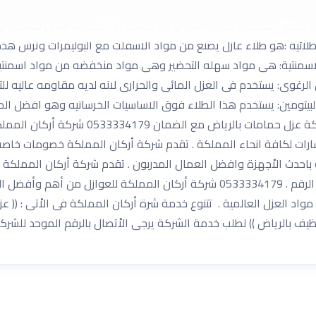
ما يميزنا في نظر عملائنا هي النقاط التالية : الدقة في مواعيد الحضور
لجدد . استخدام مواد أصلية و غير مقلدة في عمليات العزل للأسطح و ال
م مواد العزل المائى . 1− الاغشية الطلائية :هو طلاء عازل يصنع من مواد الاسفلت مع ال
 مقاوم لتسرب المياه . 2−العوازل الاسمنتية: هى مواد سهله التحضير وهى مواد منخفضه 
اه . 3− مادة البولى يوريثين الرغوى: يستخدم فى العزل المائى والحرارى لانه لديه مقا
واد على شكل غشاء رغوى سائل . 4−طلاء البيتومين: يستخدم هذا الطلاء فوق الاساسيات الخرسان
صلبه لذلك يعرف باسم الطلاء الاسفلتى لانه 
رات لكافة انحاء المملكة . تقدم شركة أركان المملكة خصومات خاصة 
حدث الاْجهزة وافضل العمال المدربون . تقدم شركة أركان المملكة
المزيد من العروض والخدمات يمكنكم الاْتصال بنا على الرقم . 0533334179 شركة أر
واد العزل العالمية . تتنوع خدمة شرة أركان المملكة فى الاْتى : (( 
رياض )) لطلب خدمة الشركة يرجى الاْتصال بالرقم الموحد للشركة 33334179