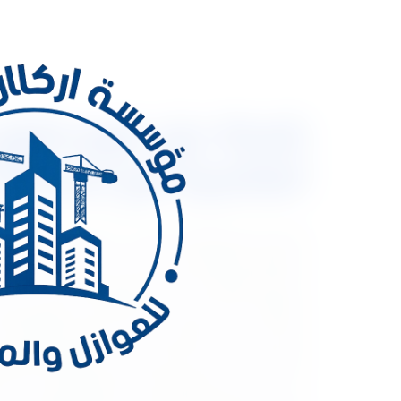
العالمية مع خصم 30% مع ضمان شامل
والمنشاْت وخصوصاً عندما يكون عميلة العزل قد قام
المملكة للعوازل شركة عزل فوم شرق الرياض ، يعد عزل
والرطوبة و حدوث تسربات المياه وذلك لان الفوم يتكون
تكون سبب فى خروجها من حدود الاستثمار العقاري لذل
ومواد تعمل علي حماية المباني من العوامل البئية وا
فى عمليات عزل الفوم والتي يحتاج أليها العملاء لحم