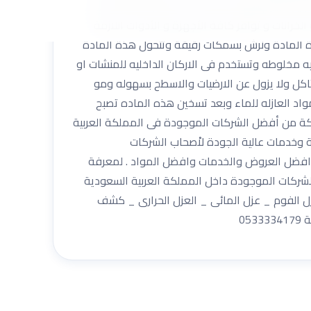
 و التسليم النهائي للعمل . الأسعار المناسبة التي
خزانات و توافر كافة الأجهزة و الأدوات اللازمة
بوليمرات وترش هذة المادة ونرش بسمكات رقيقة وتتحول هذة المادة
من مواد اسمنتيه مخلوطه وتستخدم فى الاركان الداخليه للمنشات او
ومه عاليه للتاكل ولا يزول عن الارضيات والاسطح بسهوله ومو
يه وهو افضل المواد العازله للماء وبعد تسخين هذه الماده تصبح
يتحمل شركة عزل حمامات بالرياض مع الضمان 0533334179 شركة أركان المملكة من أفضل الشركات الموجودة فى المملكة العربية
وخدمات عالية الجودة لاْصحاب الشركات
 افضل العروض والخدمات وافضل المواد . لمعرفة
كان المملكة للعوازل من أهم وأفضل الشركات الموجودة داخل المملكة العربية السعودية
عزل الفوم _ عزل المائى _ العزل الحرارى _ كشف
05