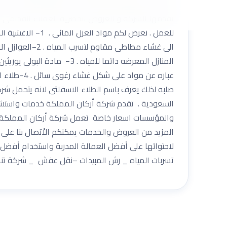
مواد عزل الفوم التي تحافظ علي الابنية والمنشآت . أهم 
تقدمها الشركة و العروض الحصرية للعملاء القدامى و ا
للعمل . نعرض لك
الى غشاء مطاطى
المنازل المعرضه دائما للمي
عباره عن م
السعودية . تقدم شركة أركان المملكة خدمات واستشا
والمؤسسات اسعار خاصة تعمل شركة أركان المملكة با
لاحتوائها على أفضل العمالة المدربة واستخدام أفضل م
تسربات المياه _ رش المبيدات –نقل عفش _ شركة تنظيف بال