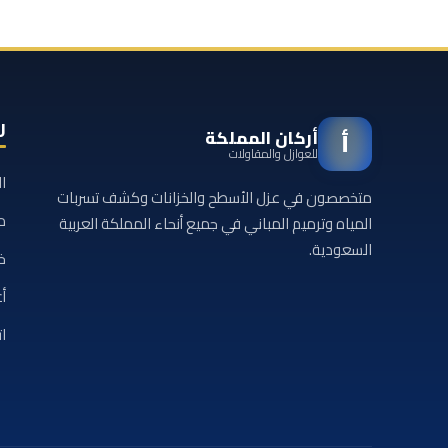
ر
أركان المملكة
أ
للعوازل والمقاولات
ا
متخصصون في عزل الأسطح والخزانات وكشف تسربات
م
المياه وترميم المباني في جميع أنحاء المملكة العربية
السعودية.
خ
أع
ا