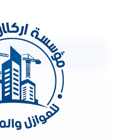
شركة أركان المملكة
الديكور 0533334179 مع أفضل العمالة
المملكة للمقاولات إن متطلبــات المرحلــة الحاليــة لقطـ
حمايـة البيئـة يسـتدعي تكاتـف الجهـود لإنشــاء شــركا
ومحطــات الضــخ ومحطــات التنقيــة وتنافــس الشــركات 
لدينا مخططات بتفصيلات مناسبه واسعار منافسة الجودة
تحت إشراف هندسي فلل – قصور – عمائر – مساجد – أبرا
والبناء تحت إشراف هندسي أفضل شركة مقاولات عامة 