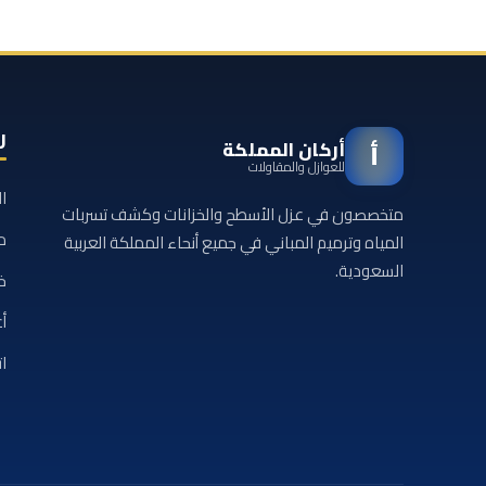
ر
أركان المملكة
أ
للعوازل والمقاولات
ا
متخصصون في عزل الأسطح والخزانات وكشف تسربات
م
المياه وترميم المباني في جميع أنحاء المملكة العربية
السعودية.
خ
أع
ا