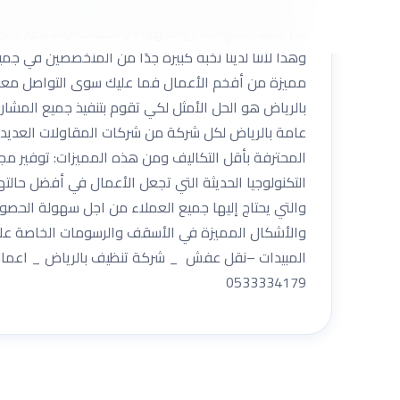
من حيث الكفاءة والجودة والدقة والاتقان وهذا لأن ي
يتم تنفيذ جميع أعمال الكهرباء والسباكة والديكور و
وهذا لأننا لدينا نخبة كبيرة جدًا من المتخصصين في ج
مميزة من أفخم الأعمال فما عليك سوى التواصل معنا 
عامة بالرياض لكل شركة من شركات المقاولات العديد م
المحترفة بأقل التكاليف ومن هذه المميزات: توفير مج
التكنولوجيا الحديثة التي تجعل الأعمال في أفضل حالت
والتي يحتاج إليها جميع العملاء من اجل سهولة الحصو
والأشكال المميزة في الأسقف والرسومات الخاصة على ا
المبيدات –نقل عفش _ شركة تنظيف بالرياض _ اعمال ا
0533334179