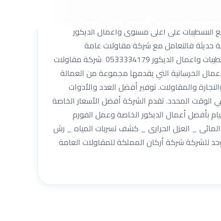
ن بجميع الاعمال باحترافية مهما بلغت شدتها، حيث
 يمنك استلام عملك على المفتاح أي في أفضل حاله له
ميع التشطيبات على أعلى مستوى وأعمال الديكور
ية حديثة فالتعامل مع شركة مقاولات عامة
بالرياض هو الحل الأمثل لكي تقوم بتنفيذ جميع المشاريع التي تحتاج إليها. عزل شركة أركان المملكة للمقاولات العامة والتشطيبات واعمال الديكور 0533334179 شركة مقاولات
لأعمال الخرسانية التي يقدمها مجموعة من العمالة
لنجارة والمقاولات. توفير أفضل العدد والأدوات
في الوقت المحدد. تقدم الشركة أفضل الأسعار الخاصة
يام بأفضل أعمال الديكور الخاصة وعمل الفورم
المائى _ العزل الحرارى _ كشف تسربات المياه _ رش
وحد للشركة شركة أركان المملكة للمقاولات العامة