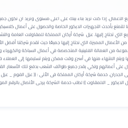
توفر بها أكبر مجموعة من المهندسين والفنين المحترفين الذين يقومو
غيره الكثير من الأعمال الأخرى فمن خلال شركة مقاولات عامة بالرياض
ميع الأعمال. إذا كنت تريد بناء بيتك على أعلى مستوى وتريد أن تكون ج
للتمتع بأحدث التجهيزات الديكور الخاصة والحصول على أعمال كلاسيك
ن الأعمال المميزة التي نحتاج إليها جميعًا حيث تقدم شركتنا أفضل ا
موعة من العمالة الفلبينية المتخصصة في أعمال السباكة والكهرباء وا
ها ويتم الانتهاء منها في أسرع وقت ممكن ويتم تسليمها إلى العملاء 
ل على أعمالهم ولكي يقدر جميع طوائف الشعب بدفع تلك الأسعار. الق
لجدران. خدمة شركة أركان المملكة فى الاْتى : (( عزل الفوم _ عزل 
لديكور _ الالمقاوت )) لطلب خدمة الشركة يرجى الاْتصال بالرقم الم