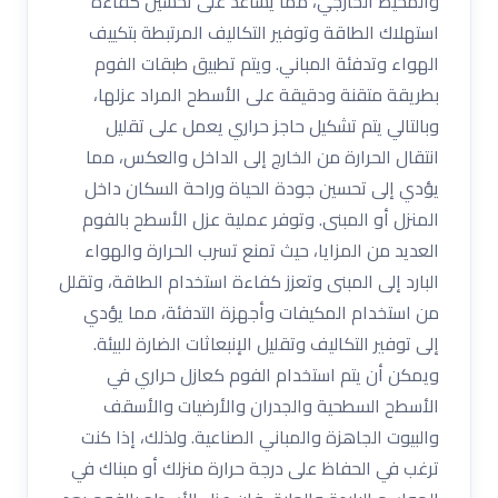
والمحيط الخارجي، مما يساعد على تحسين كفاءة
استهلاك الطاقة وتوفير التكاليف المرتبطة بتكييف
الهواء وتدفئة المباني. ويتم تطبيق طبقات الفوم
بطريقة متقنة ودقيقة على الأسطح المراد عزلها،
وبالتالي يتم تشكيل حاجز حراري يعمل على تقليل
انتقال الحرارة من الخارج إلى الداخل والعكس، مما
يؤدي إلى تحسين جودة الحياة وراحة السكان داخل
المنزل أو المبنى. وتوفر عملية عزل الأسطح بالفوم
العديد من المزايا، حيث تمنع تسرب الحرارة والهواء
البارد إلى المبنى وتعزز كفاءة استخدام الطاقة، وتقلل
من استخدام المكيفات وأجهزة التدفئة، مما يؤدي
إلى توفير التكاليف وتقليل الإنبعاثات الضارة للبيئة.
ويمكن أن يتم استخدام الفوم كعازل حراري في
الأسطح السطحية والجدران والأرضيات والأسقف
والبيوت الجاهزة والمباني الصناعية. ولذلك، إذا كنت
ترغب في الحفاظ على درجة حرارة منزلك أو مبناك في