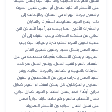
لتقليل الضوضاء الخارجية والداخلية، حيث يمكن تطبيقه
على الأسطح الداخلية للمنزل أو المبنى لتقليل الصوت
وتحسين جودة الهواء في المكان. وبالإضافة إلى
ذلك، يتميز الفوم بمقاومته للحشرات والفئران
والحشرات الأخرى، مما يجعله خياراً جيداً للأماكن التي
تعاني من مشكلة الحشرات. ويجب الانتباه إلى أن
عملية تطبيق الفوم تتطلب خبرة ومهارة، حيث يجب
تنفيذ العمل بشكل صحيح ودقيق لتحقيق النتائج
المرجوة. ويمكن الاستعانة بشركات متخصصة في عزل
الأسطح بالفوم لتنفيذ العمل، ويتميز العمل مع هذه
الشركات بالمهنية والكفاءة والجودة العالية، ويتم
تنفيذ العمل بإشراف فريق من المتخصصين والفنيين
المدربين والمؤهلين. هل يمكن استخدام الفوم كعازل
حراري أيضًا؟ نعم، يمكن استخدام الفوم كعازل حراري
فعال للأسطح. فالفوم هو مادة عازلة حرارياً تعمل
على تقليل انتقال الحرارة بين الأسطح المعزولة