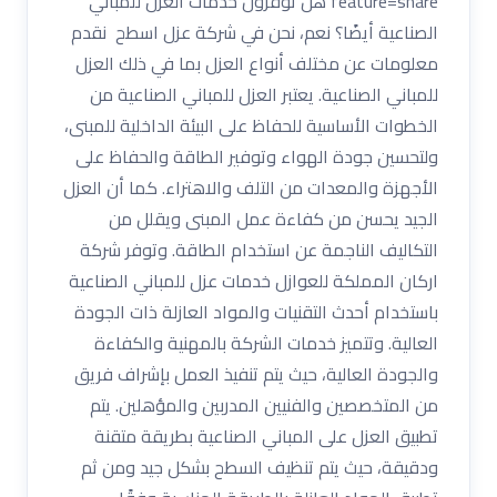
feature=share هل توفرون خدمات العزل للمباني
الصناعية أيضًا؟ نعم، نحن في شركة عزل اسطح نقدم
معلومات عن مختلف أنواع العزل بما في ذلك العزل
للمباني الصناعية. يعتبر العزل للمباني الصناعية من
الخطوات الأساسية للحفاظ على البيئة الداخلية للمبنى،
ولتحسين جودة الهواء وتوفير الطاقة والحفاظ على
الأجهزة والمعدات من التلف والاهتراء. كما أن العزل
الجيد يحسن من كفاءة عمل المبنى ويقلل من
التكاليف الناجمة عن استخدام الطاقة. وتوفر شركة
اركان المملكة للعوازل خدمات عزل للمباني الصناعية
باستخدام أحدث التقنيات والمواد العازلة ذات الجودة
العالية. وتتميز خدمات الشركة بالمهنية والكفاءة
والجودة العالية، حيث يتم تنفيذ العمل بإشراف فريق
من المتخصصين والفنيين المدربين والمؤهلين. يتم
تطبيق العزل على المباني الصناعية بطريقة متقنة
ودقيقة، حيث يتم تنظيف السطح بشكل جيد ومن ثم