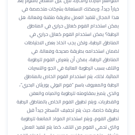
المواسم الباردة والحارة، فإن عزل الأسطح بالفوم يعد
خياراً جيداً، ويمكنك الاستعانة بشركات متخصصة في
هذا المجال لتنفيذ العمل بطريقة متقنة وفعالة. هل
يمكن استخدام الفوم كعازل حراري في المناطق
الرطبة؟ يمكن استخدام الفوم كعازل حراري في
المناطق الرطبة، ولكن يجب اتخاذ بعض الاحتياطات
لضمان استخدامه بطريقة صحيحة وفعالة. في
المناطق الرطبة، يمكن أن يتعرض الفوم للرطوبة
والتلف بسبب الرطوبة العالية في الجو والتسربات
المائية. لذلك، يتم استخدام الفوم الخاص بالمناطق
الرطبة والمعروف باسم “فوم البولي يوريثان البحري”،
والذي يتميز بمقاومته للرطوبة والمياه والعفن
والفطريات. ويتم تطبيق الفوم الخاص بالمناطق الرطبة
بطريقة خاصة، حيث يتم تجفيف الأسطح جيداً قبل
تطبيق الفوم، ويتم استخدام المواد المانعة للرطوبة
والتي تحمي الفوم من التلف. كما يتم تنفيذ العمل