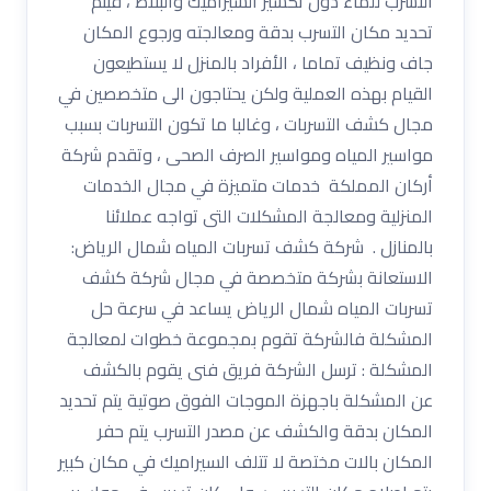
التسرب للماء دون تكسير السيراميك والبلاط ، فيتم
تحديد مكان التسرب بدقة ومعالجته ورجوع المكان
جاف ونظيف تماما ، الأفراد بالمنزل لا يستطيعون
القيام بهذه العملية ولكن يحتاجون الى متخصصين في
مجال كشف التسربات ، وغالبا ما تكون التسربات بسبب
مواسير المياه ومواسير الصرف الصحى ، وتقدم شركة
أركان المملكة خدمات متميزة في مجال الخدمات
المنزلية ومعالجة المشكلات التى تواجه عملائنا
بالمنازل . شركة كشف تسربات المياه شمال الرياض:
الاستعانة بشركة متخصصة في مجال شركة كشف
تسربات المياه شمال الرياض يساعد في سرعة حل
المشكلة فالشركة تقوم بمجموعة خطوات لمعالجة
المشكلة : ترسل الشركة فريق فنى يقوم بالكشف
عن المشكلة باجهزة الموجات الفوق صوتية يتم تحديد
المكان بدقة والكشف عن مصدر التسرب يتم حفر
المكان بالات مختصة لا تتلف السيراميك في مكان كبير