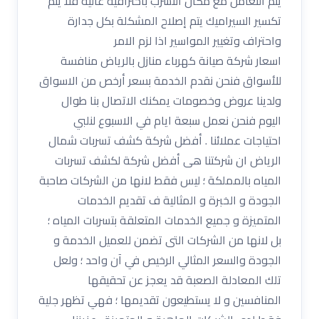
يتم التعامل مع مكان التسرب باحترافية عالية فلا يتم
تكسير السيراميك يتم إصلاح المشكلة بكل جدارة
واحتراف وتغيير المواسير اذا لزم الامر
اسعار شركة صيانة كهرباء منازل بالرياض منافسة
للأسواق فنحن نقدم الخدمة بسعر أرخص من الاسواق
ولدينا عروض وخصومات يمكنك الاتصال بنا طوال
اليوم فنحن نعمل سبعة ايام في الاسبوع لنلبي
احتياجات عملائنا . أفضل شركة كشف تسربات شمال
الرياض ان شركتنا هى أفضل شركة لكشف تسربات
المياه بالمملكة ؛ ليس فقط لانها من الشركات صاحبة
الجودة و الخبرة و المثالية ف تقديم الخدمات
المتميزة و جميع الخدمات المتعلقة بتسربات المياه ؛
بل لانها من الشركات التى تضمن للعميل الخدمة و
الجودة والسعر المثالي الرخيص في آن واحد ؛ ولعل
تلك المعادلة الصعبة قد يعجز عن تحقيقها
المنافسين و لا يستطيعون تقديمها ؛ فهي تظهر جلية