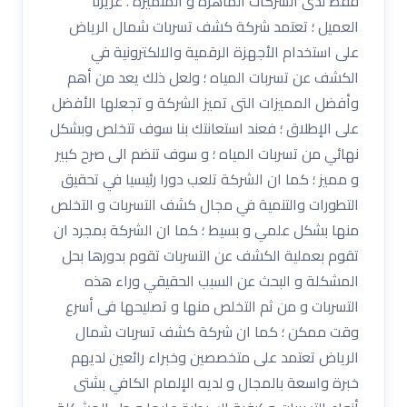
فقط لدى الشركات الماهرة و المتميزة . عزيزنا
العميل ؛ تعتمد شركة كشف تسربات شمال الرياض
على استخدام الأجهزة الرقمية والالكترونية في
الكشف عن تسربات المياه ؛ ولعل ذلك يعد من أهم
وأفضل المميزات التى تميز الشركة و تجعلها الأفضل
على الإطلاق ؛ فعند استعانتك بنا سوف تتخلص وبشكل
نهائي من تسربات المياه ؛ و سوف تنضم الى صرح كبير
و مميز ؛ كما ان الشركة تلعب دورا رئيسيا في تحقيق
التطورات والتنمية في مجال كشف التسربات و التخلص
منها بشكل علمي و بسيط ؛ كما ان الشركة بمجرد ان
تقوم بعملية الكشف عن التسربات تقوم بدورها بحل
المشكلة و البحث عن السبب الحقيقي وراء هذه
التسربات و من ثم التخلص منها و تصليحها فى أسرع
وقت ممكن ؛ كما ان شركة كشف تسربات شمال
الرياض تعتمد على متخصصين وخبراء رائعين لديهم
خبرة واسعة بالمجال و لديه الإلمام الكافي بشتى