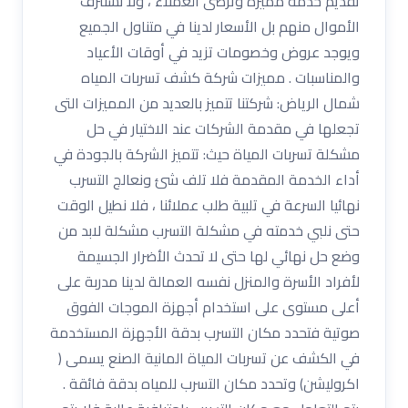
تقديم خدمة مميزة وترضى العملاء ، ولا نستنزف
الأموال منهم بل الأسعار لدينا في متناول الجميع
ويوجد عروض وخصومات تزيد في أوقات الأعياد
والمناسبات . مميزات شركة كشف تسربات المياه
شمال الرياض: شركتنا تتميز بالعديد من المميزات التى
تجعلها في مقدمة الشركات عند الاختيار في حل
مشكلة تسربات المياة حيث: تتميز الشركة بالجودة في
أداء الخدمة المقدمة فلا تلف شئ ونعالج التسرب
نهائيا السرعة في تلبية طلب عملائنا ، فلا نطيل الوقت
حتى نلبي خدمته في مشكلة التسرب مشكلة لابد من
وضع حل نهائي لها حتى لا تحدث الأضرار الجسيمة
لأفراد الأسرة والمنزل نفسه العمالة لدينا مدربة على
أعلى مستوى على استخدام أجهزة الموجات الفوق
صوتية فتحدد مكان التسرب بدقة الأجهزة المستخدمة
في الكشف عن تسربات المياة المانية الصنع يسمى (
اكروليشن) وتحدد مكان التسرب للمياه بدقة فائقة .