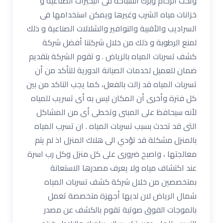
وتحت الرخام وبرك السباحة فى البحيرات الصناعية و
خزانات مياه الشرب وغيرها ويمكن استخدامها فى
السراديب والأقبية والنوافير والشلالات الصناعية و ذلك
لمنع الرطوبة و ذلك من خلال شركتنا أفضل شركة
كشف تسربات المياه بالرياض . و تقوم الشركة بتقديم
ضمان للعميل لخدمات الصيانة الدورية للتأكد من أن
تسربات المياه قد زالت بالفعل، كما يجب التاكد من بين
كل فترة وأخرى أن المكان ليس به أى تسريب للمياه
لأنه سيحافظ على المبنى وتخطى أى من المشاكل
التى قد تحدث بسبب تسربات المياه . ان تسرب المياه
بالمنزل مشكلة قد تؤدي الى هلاك المنزل اذ لم يتم
معالجتها ، واصبح ضرورى على كل منزل وكل رب اسرة
عند اكتشاف مياه ولا يعرف مصدرها الاستعانة
بمتخصصين من خلال شركة كشف تسربات المياه
شمال الرياض لان لديها أجهزة متخصصة تعمل
بالموجات الفوق صوتية تقوم بالكشف عن مصدر