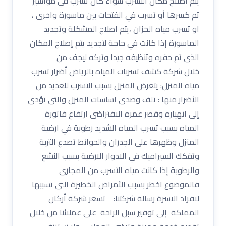
يتم اصلاح مكان التسرب سواء كان تسرب في مواسير
تم كسرها أو تسرب في الفتحات بين ماسورة واخرى ،
او تسرب مياه الخزان ،يتم اصلاح المشكلة وتجديد
الماسورة إذا كانت في حاجة لتجديد يتم إصلاح المكان
الذى تم حفره وتنظيفه جيدا وتركه ليجف من
خلال شركة كشف تسربات المياه بالرياض أضرار تسرب
مياه المنزل: يتعرض المنزل بسبب التسرب للعديد من
الأضرار منها : تلف وصدى اساسات المنزل والتى تؤدى
إلى انهياره وقصر عمره الافتراضى ارتفاع فاتورة
المياه بسبب تسرب المياه الشديد رطوبة في ارضية
المنزل وظهرها على الجدران والحوائط تصدع التربة
وتفكك السيراميك في الادوار الارضية بسبب النشع
والرطوبة إذا كانت مياه التسرب من المجارى
فالموضوع اخطر بسبب الأمراض الخطيرة التى تسببها
لافراد الاسرة رسالة شركتنا: تسعر شركة أركان
المملكة إلى توفير سبل الراحة على عملائنا من خلال