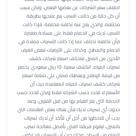
اختلاف سعر الشركات عن بعضها البعض، ولكن بسبب
أن كل حالة من حالات التسرب يتم علاجها بطريقة
مختلفة، والذي ينتج عنه تكلفه مختلفة، فإذا كانت
التسرب لديك في الحمام فقط على مساحة صغيرة
فأن تكلفته تختلف عما إذا كانت التسربات ممتدة في
الحمام والمطبخ، وكذلك على الأرضيات لبعض الغرف
الأخرى من المنزل فتختلف اسعار شركات كشف
تسربات المياه, الكشف سعرة ١٥٠ ريال سعودي يخصم
من قيمة الإصلاح ويعطيك ضمان علي شغلة اسعار
شركات كشف تسربات المياه المعتمدة حيث أن
الأسعار لا تتحدد حسب الشركه فقط ولكن تتحدد حسب
الخدمة التي يتم القيام بها من قبل الفنيين، وعند
حدوث أي تسربات لديك فأن هناك بعض العلامات التي
يجب أن تلاحظها من أجل أن تتأكد أن لديك تسربات
بالمنزل، ليقوم فريقنا الفني بأفضل معالجة تسرب
المياه من السطح، وذلك حيث أن التسربات قد تكون