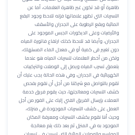
ظاهرة أو قد تكون غير ظاهرة العلامات، أما عن
التسربات التي تظهر علاماتها فإنه تلاحظ وجود البقع
المائية وبقع الرطوبة على الجدران والأسقف
والأرضيات وعلى الديكورات الجبس الموجود على
الجدران، وأيضا قد تلاحظ كذلك ارتفاع فاتورة المياه
دون تغيير فى كمية أو في معدل الماء المستهلك،
ولكن من أخطر العلامات لتسربات المياه هو عندما
يتعمق تسرب المياه ويصل إلى الوصلات والتركيبات
الكهربائية في الجدران، وفي هذه الحالة يجب عليك أن
تقوم بالتواصل مع شركتنا من أجل أن نقوم بفحص
كشف التسربات ومعالجتها، حيث يقوم فريق خدمة
العملاء بإرسال الفريق الفني إليك على الفور من أجل
العمل على كشف التسربات الموجودة في منزلك،
وحيث أننا نقوم بكشف التسربات ومعرفة المكان
الموجود به في المنزل ثم بعد ذلك يتم معالجة
المواسير والوصلات المائية التي تسببت في تسربات