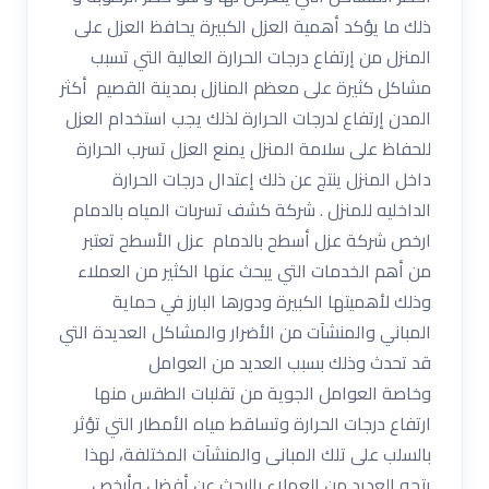
ذلك ما يؤكد أهمية العزل الكبيرة يحافظ العزل على
المنزل من إرتفاع درجات الحرارة العالية التي تسبب
مشاكل كثيرة على معظم المنازل بمدينة القصيم أكثر
المدن إرتفاع لدرجات الحرارة لذلك يجب استخدام العزل
للحفاظ على سلامة المنزل يمنع العزل تسرب الحرارة
داخل المنزل ينتج عن ذلك إعتدال درجات الحرارة
الداخليه للمنزل . شركة كشف تسربات المياه بالدمام
ارخص شركة عزل أسطح بالدمام عزل الأسطح تعتبر
من أهم الخدمات التي يبحث عنها الكثير من العملاء
وذلك لأهميتها الكبيرة ودورها البارز في حماية
المباني والمنشآت من الأضرار والمشاكل العديدة التي
قد تحدث وذلك بسبب العديد من العوامل
وخاصة العوامل الجوية من تقلبات الطقس منها
ارتفاع درجات الحرارة وتساقط مياه الأمطار التي تؤثر
بالسلب على تلك المبانى والمنشآت المختلفة، لهذا
يتجه العديد من العملاء بالبحث عن أفضل وأرخص