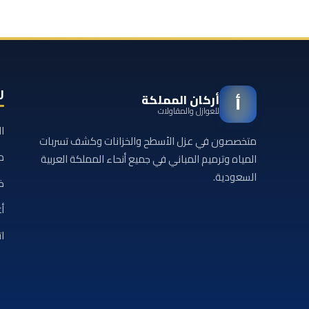
ر
أركان المملكة
أ
للعوازل والمقاولات
ا
متخصصون في عزل الأسطح والخزانات وكشف تسربات
م
المياه وترميم المباني في جميع أنحاء المملكة العربية
السعودية.
خ
أع
ا