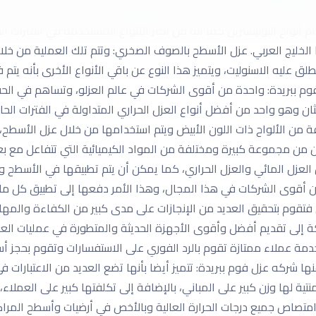
بالحفاظ عليه ضد أي عوامل خارجية ومن وسائل العزل الحراري التي تعت
ام ألواح البوليسترين كما أنه من أكثر الأنواع المستخدمة في الفترات ال
 الخليج العربي. عزل الأسطح بالصوف الصخري: وتتم تلك العملية من خ
لق عليه الاسنوليت، ويتميز هذا النوع عن باقي الأنواع الأخرى بأنه يتم
فوم ببريدة: واحدة من أقوى الشركات في عالم العزلو، وتساهم في الحف
ن وهو واحد من أفضل أنواع العزل الحراري المتداولة في الفترات الحالي
 الألواح ذات اللون الأبيض ويتم استخدامها من خلال عزل الأسطح، حي
كون من مجموعة كبيرة ومختلفة من المواد الكيميائية التي تتفاعل مع 
العزل المائي والعزل الحراري، كما يمكن أن يتم تطبيقها في الأسطح
 أقوى الشركات في هذا المجال، وهذا الأمر دفعها إلى تطبيق كل ما 
لي فتقوم بتحقيق العديد من الإنجازات على مدى كبير من الكفاءة والمه
 إلى تقديم أفضل وأقوى الأجهزة الحديثة والمتطورة في عمليات العز
دمة عملاء ممتازة تقوم بالرد الفوري على الاستفسارات وتقوم بحجز أس
 شركه عزل فوم ببريدة: تتميز أيضا بأنها تضع العديد من الاعتبارات في 
تية لها وزن كبير على المباني، بالإضافة إلى تكلفتها كبير على العملاء،
تصاص جميع درجات الحرارة العالية وبالأخص في أرضيات وأسطح المراك