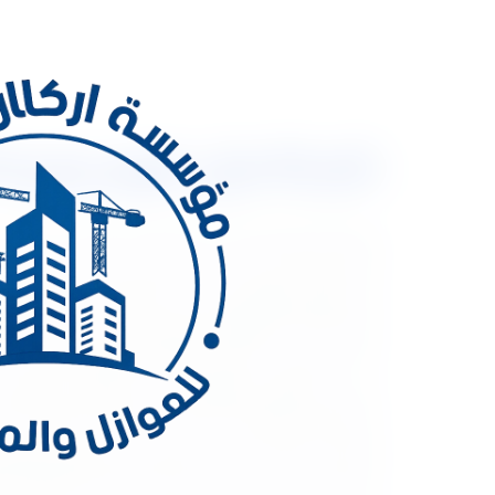
شركةعزل فوم ببريدة 0533334179 عزل مائى حرارى اتصل 
شركةعزل فوم ببريدة 9
أفضل شركه ببريدة لن تجد أقوى من شركه عزل فوم ببري
تاريخ طويل وشهرة كبيرة في جميع أنحاء المملكة الع
بطرح مختلف المعلومات والمميزات والخدمات حول أقو
لا غنى عنها في المملكة العربية السعودية وتختلف بين 
على حدي وبالتالي فتقوم شركه عزل فوم ببريدة بتقديم 
المنافسة مع الشركات الأخرى كما تعتمد الشركة أيضا
فوم ببريدة بتقديم خدمات العزل المائي وهو مجموعة من
الاعتماد عليه في فصل الشتاء وذلك نتيجة لسقوط الأمطا