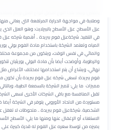
مختلف أنواع العزل الحراري والتي تمكن صاحب المبنى 
بالفلين: ويعد هذا النوع أفضل أنواع العزل ويتم باستخد
وصلابة في مواجهة الحرارة المرتفعة التي يعاني منها
عزل الأسطح. عزل الأسطح بالبيرلايت: وهو العزل الذي يط
في التنفيذ. شركةعزل فوم ببريدة .. أهمية شركه عزل 
المياه وتعتمد الشركة باستخدام مادة الفوم بولي يوريثا
والمائي في نفس الوقت، ويتكون من مجموعة مختلفة من
والرطوبة. وأوضحت أيضا بأن مادة البولي يوريثيان تت
نهائي، ويشاع أن يتم استخدامها لمختلف الأغراض مثل 
فوم ببريدة: تسعى شركه عزل فوم ببريدة بأن تكون من
مميزات ما يلي: تتميز الشركة بالسمعة الطيبة، وبالتا
تقبل المنافسة مع باقي الشركات الأخرى تسعى الشركة
مستوردة من الاتحاد الأوروبي يتوفر في الشركة أيضا خ
الشخصية. شركةعزل فوم ببريدة .. ملحوظات لا تغفل عنها
الاستغناء أو الإغفال عنها ومنها ما يلي: الأسطح الأسمن
يميزه من توسط سعره عزل الفوم له قدرة كبيرة على ام