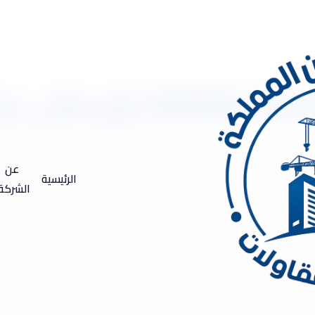
الان
053333417 عزل مائى حرارى اتصل الان شركةعزل فوم ببريدة .. شركه عزل فوم ببريدة ت
دة، حيث اسم راقي في عالم عزل الفوم، بالإضافة إلى أنها من أوائل 
عن
الرئيسية
ربية السعودية وبالتالي فالشركة حصلت على ثقة جميع العملاء في ال
الشركة
ى شركة عزل في المملكة العربية السعودية. أفضل شركه عزل فوم: تع
العزل الحراري والعزل المائي، كما يوجد بها عزل الخزانات وعزل المسا
جميع الخدمات السابق ذكرها بأقل الأسعار التي في متناول الجميع بال
 على ألإضل الفنيين المدربين على أعلى المستويات في إقامة تلك الخ
 الأعمال والخطوات التي من خلالها يمكننا أن نحافظ على المباني والع
ر والسيول التي تكون السبب في الأضرار البالغة والخسارة المادية القو