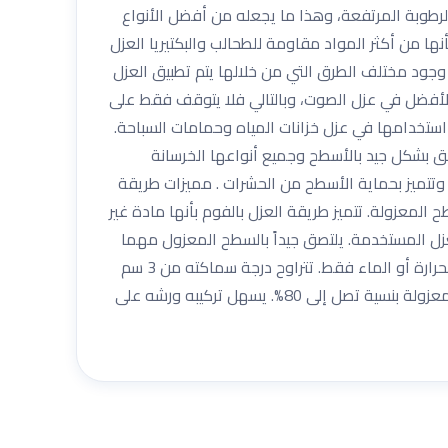
رطوبة المرتفعة، وهذا ما يجعله من أفضل الأنواع
نها من أكثر المواد مقاومة للطحالب والبكتيريا العزل
وجود مختلف الطرق التي من خلالها يتم تطبيق العزل
هو الأفضل في عزل الصوت، وبالتالي فلا يتوقف فقط على
مة، وبالتالي فينصح أن يتم استخدامها في عزل خزانات المياه وحمامات السباحة.
صق بشكل جيد بالأسطح وجميع أنواعها الخرسانة
، وتتميز بحماية الأسطح من الحشرات . مميزات طريقة
المعزولة. تتميز طريقة العزل بالفوم بأنها مادة غير
عزل المستخدمة. يلتصق جيداً بالسطح المعزول مهما
كانت نوعيته سواء كان من الخرسانة أو البلاستيك أو المعدن. مقاوم جيد لتسريبات المياه. يعتبر من أفضل عوازل الصوت ليس للحرارة أو الماء فقط. تتراوح درجة سماكته من 3 سم
وحتى 5 سم. يمكن للعميل اختيار درجة السماكة التي يرغب بها. يعمل على توفير الطاقة الكهربائية المستخدمة في المباني المعزولة بنسية تصل إلى 80%. يسهل تركيبه ورشه على