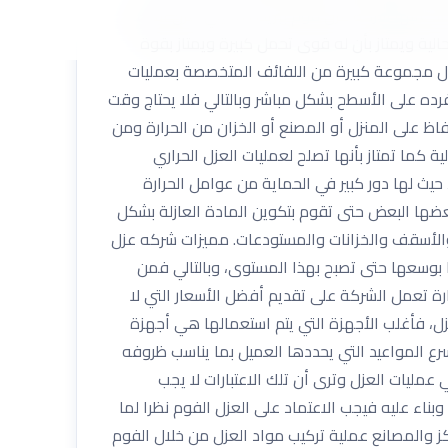
مد عليها شركه عزل فوم ببريدة ما يلي: عزل الأسطح
حالية ويمتاز بأن له قوى تحمل كبيرة ويمتاز بقوة
لال مجموعة كبيرة من اللفائف المتخصصة بعمليات
 فرده على الأسطح بشكل مباشر وبالتالي فلا يحتاج وقت
اظ على المنزل أو المصنع أو الخزان من الحرارة ومن
ة كما تمتاز بأنها تصلح لعمليات العزل الحراري
ث لها دور كبير في الحماية من عوامل الحرارة
بعضها البعض حتى تقوم بتكوين المادة العازلة بشكل
 والأسقف والخزانات والمستودعات. مميزات شركه عزل
بوسعها حتى تصبح بهذا المستوى، وبالتالي فمن
ارة تعمل الشركة على تقديم أفضل الأسعار التي لا
ل، فأغلب الأجهزة التي يتم استعمالها هي أجهزة
رع المواعيد التي يحددها العميل بما يناسب ظروفه
عمليات العزل وترى أن تلك الاعتبارات لا يجب
 وبناء عليه فيجب الاعتماد على العزل الفوم نظرا لما
ز والمصانع عملية تركيب مواد العزل من خلال الفوم