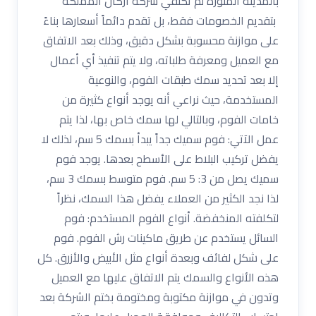
بالمدينة المنورة لم تكتفي شركة أركان المملكة
بتقديم الخصومات فقط، بل تقدم دائماً أسعارها بناءً
على موازنة محسوبة بشكل دقيق، وذلك بعد الاتفاق
مع العميل ومعرفة طلباته، ولا يتم تنفيذ أي أعمال
إلا بعد تحديد سمك طبقات الفوم، والنوعية
المستخدمة، حيث نراعي أنه يوجد أنواع كثيرة من
خامات الفوم، وبالتالي لها سمك خاص بها، لذا يتم
عمل الآتي: فوم سميك جداً يبدأ بسمك 5 سم، لذلك لا
يفضل تركيب البلاط على الأسطح بعدها. يوجد فوم
سميك يصل من 3: 5 سم. فوم متوسط بسمك 3 سم،
لذا نجد الكثير من العملاء يفضل هذا السمك، نظراً
لتكلفته المنخفضة. أنواع الفوم المستخدم: فوم
السائل يستخدم عن طريق ماكينات رش الفوم. فوم
على شكل لفائف وبعدة أنواع مثل الأبيض والأزرق. كل
هذه الأنواع والسمك يتم الاتفاق عليها مع العميل
وتدون في موازنة مكتوبة ومختومة بختم الشركة بعد