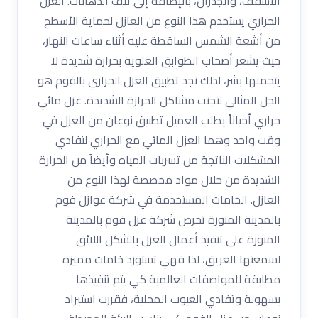
الأسقف، والجدران، بالإضافة إلى تلف الدهانات. العزل
الحراري يستخدم هذا النوع من العازل لحماية الأسطح
من أشعة الشمس الساقطة عليه أثناء ساعات النهار،
حيث يشعر أصحاب الطوابق العلوية بحرارة شديدة لا
يتحملها بشر، لذلك نجد تطبيق العزل الحراري بالفوم هو
الحل المثالي لتجنب مشاكل الحرارة الشديدة. عزل مائي
حراري أحياناً يطلب العميل تطبيق نوعان من العزل في
وقت واحد وهما العزل المائي مع الحراري لتفادي
المشكلات الناتجة من تسربات المياه وأيضاً من الحرارة
الشديدة من خلال مواد مخصصة لهذا النوع من
العازل. الخامات المستخدمة في شركة عوازل فوم
بالمدينة المنورة تحرص شركة عزل فوم بالمدينة
المنورة على تنفيذ أعمال العزل بالشكل اللائق
لسمعتها العريق، لذا فهي تستورد خامات مميزة
مطابقة للمواصفات العالمية كي يتم تنفيذها
بسهولة وتفادي العيوب المحلية، فقررت استيراد