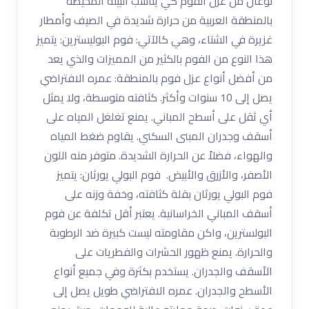
نوعان من عزل الفوم كي يناسب البيئة المحيطة
بالمنطقة العربية من حرارة شديدة في الصيف وأمطار
غزيرة في الشتاء، وهي كالآتي: فوم البوليسترين: يتميز
هذا النوع من الفوم بالكثير من المميزات والذي يعد
من أفضل أنواع عزل فوم بالمنطقة: عمره الافتراضي
يصل إلى 10 سنوات وأكثر. كثافته متوسطة، ولا يمثل
أي ثقل على أسطح المباني. يمنع تغلغل المياه على
أسقف وجدران المبنى السكني. يقاوم ضغط المياه
والهواء، فضلاً عن الحرارة الشديدة. متوفر منه اللون
الأصفر، والأزرق والأبيض. فوم البولي يورثان: يتميز
فوم البولي يورثان بقلة كثافته، وخفة وزنه على
أسقف المباني الخراسانية. يعتبر أقل تكلفة عن فوم
البولسترين، واكن مقاومته ليست كبيرة ضد الرطوبة
والحرارة. يمنع ظهور الحشرات والفطريات على
الأسقف والجدران. يستخدم بكثرة وفي جميع أنواع
الأسطح والجدران. عمره الافتراضي طويل يصل إلى