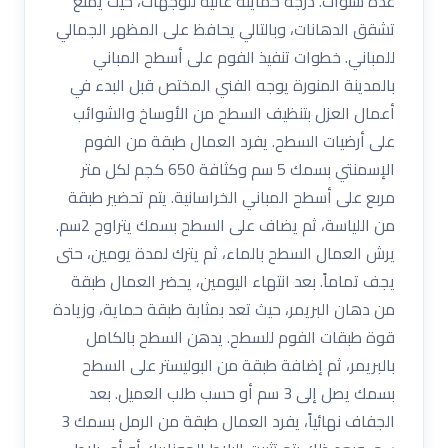
عدة سنوات. درجة حمايته عالية للوجهات، حيث يمنع
تشقق الدهانات، وبالتالي يحافظ على المظهر الجمالي
للمباني. خطوات تنفيذ الفوم على أسطح المباني
بالمدينة المنورة يوجه الفني المختص قبل البدء في
أعمال العزل بتنظيف السطح من الأوساخ والشوائب
على أرضيات السطح. يفرد العمال طبقة من الفوم
الإسمنتي بسمك 5 سم وكثافة 650 كجم لكل متر
مربع على أسطح المباني الخراسانية. يتم تحضير طبقة
من اللياسة، ثم يضاف على السطح بسمك يتراوح 2سم.
يرش العمال السطح بالماء، ثم يترك لمدة يومين، حتى
يجف تماماً. بعد انتهاء اليومين، يحضر العمال طبقة
من دهان البريمر، حيث تعد بمثابة طبقة حماية، وزيادة
قوة طبقات الفوم للسطح. يدهن السطح بالكامل
بالبريمر، ثم إضافة طبقة من البوليستر على السطح
بسمك يصل إلى 3 سم أو حسب طلب العميل. بعد
الجفاف نهائياً، يفرد العمال طبقة من الرمل بسمك 3