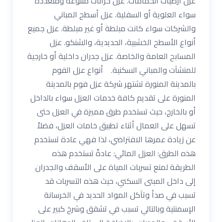
عزل أرضيات الحمامات. عزل خزانات متنوعة ومتعددة
سواء العلوية أو السفلية. عزل أسطح المباني
والشركات سواء كانت مبلطة أو غير مبلطة. عزل جميع
أنواع الأسطح الخشبية، الحديدية، والشنكو. عزل
المسابح العامة والخاصة. عزل جدران داخلية أو خارجية
للمنشآت والمباني السكنية. أنواع عزل الفوم
بالمدينة المنورة تشتهر شركة عزل فوم بالمدينة
المنورة على تقديم كافة خدمات العزل سواء بالداخل
أو بالخارج، حيث تستخدم طرق مميزة في العزل حتى
تسهل على العمال أثناء تطبيق خامات العزل، فضلاً
عن زيادة عمرها الافتراضي، لذا فهي عادة تستخدم
هذه الطرق: العزل المائي: عادةً تستخدم هذه
الطريقة لمنع تسربات المياة على الأسقف والجدران
إلى داخل المبنى السكني، حيث هذه التسربات قد
تسبب في صدأ وتآكل المواد الحديد في الخرسانة
الإسمنتية وبالتالي تسبب في تشقق وشرخ كبير على