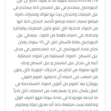
053334179عمالة فلبينية قد لا يعرف الكثير ان عزل
الايبوكسي يستخدم في عزل المسابح كما يستخدم في
عزل الارضيات والجدران حيث لها فوائد ومميزات كثيرة
فيمنع تسربات المياه ويمنع تأكسد الجدران كما انها
من المواد الحاجزة التي تمنع تكون الفطريات والبكتريا
وتحافظ علي المياه نظيفة من التلوث ، ويعطي عزل
الايبوكسي متانة للأسطح تصل الي 10 سنوات ولكن
تحتاج مادة الايبوكسي الي احد المتخصصين في مجال
عزل الاسطح . المواد الاسمنتية من المواد الممتازة
أيضا في مجال عزل المسابح و عزل الاسطح وذلك
لأنها مكونة من الكثير من الجزيئات البلورية التي يكون
من الصعب على المياه أن تخترقها. الفوم (البولي
يرويثان) يعد الفوم من أقوى المواد المستخدمة في
العزل بشكل عام إذ يتسم بعدد من المميزات التي نادراً
ما تجدها موجودة في مادة سواه فهو خفيف الوزن
وتكلفته ليست مرتفعة كما أنه صديق للبيئة ومقاوم