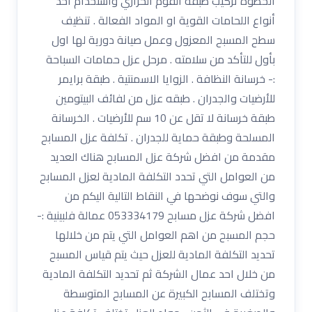
الخطوة تركيب طبقة الفوم الحراري واستخدام احد
أنواع اللحامات القوية او المواد الفعالة . تنظيف
سطح المسبح المعزول وعمل صيانة دورية لها اول
بأول للتأكد من سلامته . مرحل عزل حمامات السباحة
:- خرسانة النظافة . الزوايا الاسمنتية . طبقة برايمر
للأرضيات والجدران . طبقه عزل من لفائف البيتومين
طبقة خرسانة لا تقل عن 10 سم للأرضيات . الخرسانة
المسلحة وطبقة حماية للجدران . تكلفة عزل المسابح
مقدمة من افضل شركة عزل المسابح هناك العديد
من العوامل التي تحدد التكلفة المادية لعزل المسابح
والتي سوف نوضحها في النقاط التالية اليكم من
افضل شركة عزل مسابح 053334179 عمالة فلبينية :-
حجم المسبح من اهم العوامل التي يتم من خلالها
تحديد التكلفة المادية للعزل حيث يتم قياس المسبح
من خلال احد عمال الشركة ثم تحديد التكلفة المادية
وتختلف المسابح الكبيرة عن المسابح المتوسطة