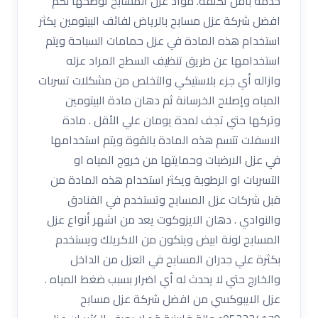
خدمة بأقل تكلفة. مواد عزل المسابح توضحها لكم
افضل شركة عزل مسابح بالرياض لفائف البيتومين يكثر
استخدام هذه المادة في عزل حمامات السباحة ويتم
استخدامها عن طريق تنظيف السطح المراد عزله
وازاله أي جزء بلاستيكي والتخلص من مشكلات تسربات
المياه وإصلاح الخرسانة ثم دهان مادة البيتومين
وتركها حتي تجف لمدة يومان علي الأقل . مادة
الاسفلت تتسم هذه المادة بالقوة ويتم استخدامها
في عزل الارضيات وحمايتها من خروج المياه او
التسربات او الرطوبة ويكثر استخدام هذه المادة من
قبل شركات عزل المسابح وتستخدم في الفنادق
والنوادي . دهان الايزوكوت يعد من اشهر أنواع عزل
المسابح لونة ابيض ويتكون من الاكريلك ويستخدم
بكثرة علي جدران المسابح في العزل من الداخل
والخارج حتي لا يحدث له أي اضرار بسبب ضغط المياه .
عزل الايبوكسي من افضل شركة عزل مسابح