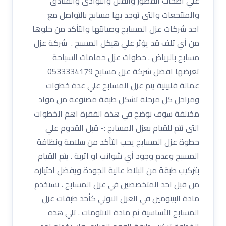
علي أصحاب القصور والفلل والنوادي والفنادق
والمنتجعات والتي توجد بها مسابح بالتواصل مع
احد شركات عزل المسابح وصيانتها والتأكد من خلوها
من أي تلف قد يؤثر علي هيكل المسبح . شركة عزل
مسابح بالرياض . خطوات عزل حمامات السباحة
تعرضها افضل شركة عزل مسابح 0533334179
عمالة فلبينية يتم عزل المسابح علي عدة خطوات
ومراحل كل مرحلة تشكل طبقة مصنوعة من مواد
مختلفة سوف نوضح في هذه الفقرة اهم الخطوات
التي تتم للقيام بعزل المسابح :- قبل القدوم علي
خطوة عزل المسابح يجب التأكد من سلامة ونظافة
المسبح وعدم وجود أي شوائب او اتربة . يتم القيام
بتركيب طبقة من البلاط عالية الجودة ويفضل اختياره
من قبل احد المتخصصين في عزل المسابح . تستخدم
مادة البيتومين في العزل الاولي كأحد طبقات عزل
المسابح الأساسية ثم مادة الانثومات . تلي هذه