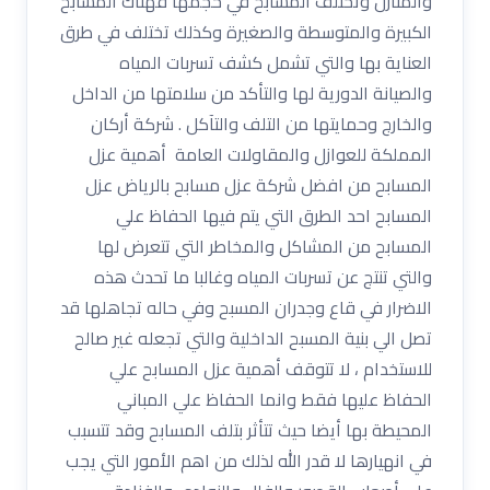
والمنازل وتختلف المسابح في حجمها فهناك المسابح
الكبيرة والمتوسطة والصغيرة وكذلك تختلف في طرق
العناية بها والتي تشمل كشف تسربات المياه
والصيانة الدورية لها والتأكد من سلامتها من الداخل
والخارج وحمايتها من التلف والتآكل . شركة أركان
المملكة للعوازل والمقاولات العامة أهمية عزل
المسابح من افضل شركة عزل مسابح بالرياض عزل
المسابح احد الطرق التي يتم فيها الحفاظ علي
المسابح من المشاكل والمخاطر التي تتعرض لها
والتي تنتج عن تسربات المياه وغالبا ما تحدث هذه
الاضرار في قاع وجدران المسبح وفي حاله تجاهلها قد
تصل الي بنية المسبح الداخلية والتي تجعله غير صالح
للاستخدام ، لا تتوقف أهمية عزل المسابح علي
الحفاظ عليها فقط وانما الحفاظ علي المباني
المحيطة بها أيضا حيث تتأثر بتلف المسابح وقد تتسبب
في انهيارها لا قدر الله لذلك من اهم الأمور التي يجب