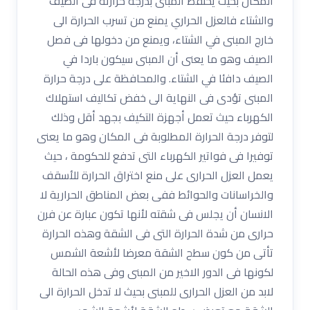
المكان بحيث يحتفظ المبنى بدرجة حرارته فى الصيف
والشتاء فالعزل الحراري يمنع من تسرب الحرارة الى
خارج المبنى في الشتاء، ويمنع من دخولها فى فصل
الصيف وهو ما يعنى أن المبنى سيكون باردا في
الصيف دافئا في الشتاء. والمحافظة على درجة حرارة
المبنى تؤدى فى النهاية الى خفض تكاليف استهلاك
الكهرباء حيث تعمل أجهزة التكيف بجهد أقل وذلك
لتوفر درجة الحرارة المطلوبة فى المكان وهو ما يعنى
توفيرا فى فواتير الكهرباء التى تدفع للحكومة ، حيث
يعمل العزل الحرارى على منع اختراق الحرارة للأسقف
والخراسانات والحوائط ففى بعض المناطق الحرارية لا
الانسان أن يجلس فى شقته لأنها تكون عبارة عن فرن
حرارى من شدة الحرارة التى فى الشقة وهذه الحرارة
تأتى من كون سطح الشقة معرضا لأشعة الشمس
لكونها فى الدور الاخير من المبنى وفى هذه الحالة
لابد من العزل الحرارى للمبنى بحيث لا تدخل الحرارة الى