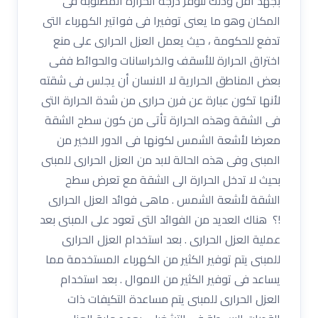
بجهد أقل وذلك لتوفر درجة الحرارة المطلوبة فى
المكان وهو ما يعنى توفيرا فى فواتير الكهرباء التى
تدفع للحكومة ، حيث يعمل العزل الحرارى على منع
اختراق الحرارة للأسقف والخراسانات والحوائط ففى
بعض المناطق الحرارية لا الانسان أن يجلس فى شقته
لأنها تكون عبارة عن فرن حرارى من شدة الحرارة التى
فى الشقة وهذه الحرارة تأتى من كون سطح الشقة
معرضا لأشعة الشمس لكونها فى الدور الاخير من
المبنى وفى هذه الحالة لابد من العزل الحرارى للمبنى
بحيث لا تدخل الحرارة الى الشقة مع تعرض سطح
الشقة لأشعة الشمس . ماهى فوائد العزل الحرارى
!؟ هناك العديد من الفوائد التى تعود على المبنى بعد
عملية العزل الحرارى . بعد استخدام العزل الحرارى
للمبنى يتم توفير الكثير من الكهرباء المستخدمة مما
يساعد فى توفير الكثير من الاموال . بعد استخدام
العزل الحرارى للمبنى يتم مساعدة التكيفات ذات