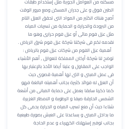
مسكنه من العوامل الجوية مثل إستخدام طبقات
الطين فوق و على جدران المسكن ومع مرور الوقت
أصبح هناك الكثير من المواد التى تحقق العزل التام
من البرودة والحرارة و الحماية من تسربات المياه
مثل عزل فوم مائى أو عزل فوم حرارى وهو ما
نقدمه لكم فى شركتنا شركة عزل فوم شرق الرياض .
أهمية عزل الفوم من شركات عزل فوم بالرياض :
توضح لنا شركة أركان المملكة للعوازل , أهم الأشياء
الواجب على المقاول و علينا أيضا الأخذ بالإعتبار بها
فى عمل المبنى و التى لها أهمية قصوى حيث
أن العزل له فوائد كثيرة بجانب أهميته البالغة فهو
كما ذكرنا سابقا يعمل على حماية المبانى من أشعة
الشمس الحارقة صيفا و الرطوبة و الامطار الغزيرة
شتاءا حيث أن منع تسرب المياه و الحرارة يحمى كل
ما بداخل المبنى و يساعدنا على العيش بصورة طبيعية
بجانب توفير إستهلاك الكهرباء و عدم الحاجة