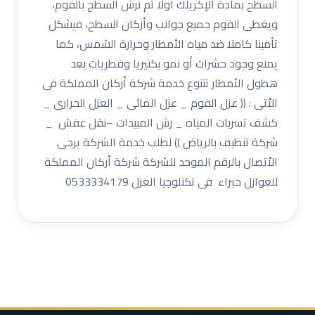
السطح بمادة الإكريلك أولا ثم نرش السطح بالفوم،
ويغطى الفوم جميع جوانب وأركان السطح، فيشكل
تأمينا كاملا ضد مياه الأمطار وحرارة الشمس، كما
يمنع وجود حشرات أو نمو بكتيريا وفطريات بعد
هطول الأمطار تتنوع خدمة شركة أركان المملكة فى
الاْتى : (( عزل الفوم _ عزل المائى _ العزل الحرارى _
كشف تسربات المياه _ رش المبيدات –نقل عفش _
شركة تنظيف بالرياض )) لطلب خدمة الشركة يرجى
الاْتصال بالرقم الموحد للشركة شركة أركان المملكة
للعوازل خبراء فى تكنلوجيا العزل 0533334179