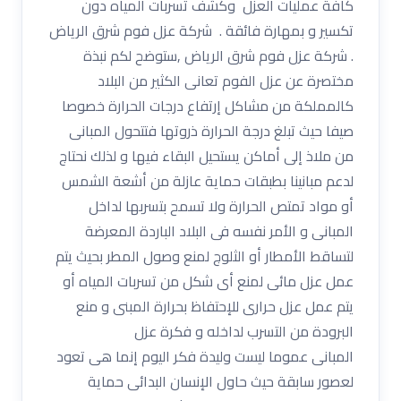
كافة عمليات العزل وكشف تسربات المياه دون
تكسير و بمهارة فائقة . شركة عزل فوم شرق الرياض
. شركة عزل فوم شرق الرياض ,ستوضح لكم نبذة
مختصرة عن عزل الفوم تعانى الكثير من البلاد
كالمملكة من مشاكل إرتفاع درجات الحرارة خصوصا
صيفا حيث تبلغ درجة الحرارة ذروتها فتتحول المبانى
من ملاذ إلى أماكن يستحيل البقاء فيها و لذلك نحتاج
لدعم مبانينا بطبقات حماية عازلة من أشعة الشمس
أو مواد تمتص الحرارة ولا تسمح بتسربها لداخل
المبانى و الأمر نفسه فى البلاد الباردة المعرضة
لتساقط الأمطار أو الثلوج لمنع وصول المطر بحيث يتم
عمل عزل مائى لمنع أى شكل من تسربات المياه أو
يتم عمل عزل حرارى للإحتفاظ بحرارة المبنى و منع
البرودة من التسرب لداخله و فكرة عزل
المبانى عموما ليست وليدة فكر اليوم إنما هى تعود
لعصور سابقة حيث حاول الإنسان البدائى حماية