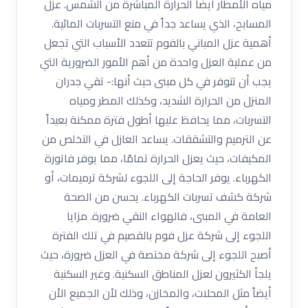
مياه الأمطار أيضاً الحرارة المباشرة من الشمس. عزل
المسابح، الذي يساعد جداً في منع التسربات المائية.
أهمية عزل المباني بالفوم تتعدد الأسباب التي تجعل
من عملية العزل واحدة من أهم الأمور الضرورية التي
يجب أن تتوفر في كل مبنى حيث أنها:- تقي جدران
المنزل من الحرارة الشديد، وكذلك المطر ومياه
التسربات، مما يحافظ عليها أطول فترة ممكنة بعيداً
عن الترميم والتشققات. يساعد العازل في التخلص من
المكيفات، حيث يعزل الحرارة تمامًا، مما يوفر فاتورة
الكهرباء. يوفر الحاجة إلى اللجوء لشركة ترميمات، أو
شركة كشف تسربات الكهرباء. يحسن من الصحة
العامة في المبنى، فالهواء النقي ضرورة. مزايا
اللجوء إلى شركة عزل فوم بالقصيم في تلك الفترة
أصبح اللجوء إلى شركة مختصة في العزل ضرورة، حيث
يلجأ الكثيرون لعزل المناطق السكنية. وغير السكنية
أيضاً مثل المحلات، والمخازن، وذلك لأن الجميع الأن