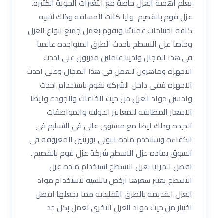
يعلم أهمية العزل خاصةً مع التغيرات الجوية الكثيرة.
عزل فوم بالقصيم وايا كانت المسافه وذلك لتلبيه
كافه احتياجات عملائنا ونقوم بعمل جميع انواع العزل
وخاصا عزل الاسطح باحدث الطرق المتواجده عالميا
فى هذا المجال ولدينا عاملين مدربون على احدث
الاجهزه وماهرون للعمل فى هذا المجال وعلى احدث
الاجهزه ففى داخل الشركه نقوم باستخدام احدث
واحسن مواد العزل من حيث الخامات والجوده وايضا
الاسعار المطابقه للمعايير الدوليه والمواصفات
الجيده وذلك ايضا مع مستوى عالى فى التسليم فى
الكفاءه ونستخدم ماده البولى يوريثين المعروفه فى
السوق بماده عزل الاسطح شركة عزل فوم بالقصيم..
افضل المزايا لعزل الاسطح استخدام ماده عزل
الاسطح يعتبر سعرها ارخص بالنسبه لاستخدام مواد
العزل القديمه بالطرق التقليديه مما يجعلها افضل
اختيار من حيث مواد العزل الاخرى تعمل بكل جد