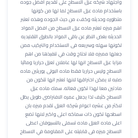
واجتهاد شركه عزل الاسطح على تقديم افضل جوده
باستخدام ماده عزل الاسطح لما لها من كونها
متطوره وحديثه وكفء من حيث الجوده وهذه تعتبر
اهم ميزه تعتبر ماده عزل الاسطح من افضل المواد
الحديثه بغض النظر عن باقى المواد بالطرق التقليديه
لكونها سهله وسريعه فى الاستخدام والتركيب ممن
جعلها مميزه فلا تحتاج وقت في تنفيذها من اهم
مزايا عزل الاسطح انها لها عاملان تعزل حراريا ومائيا
الاسطح وليس حراريا فقط ماده البولى يوريثين ماده
صلبه لا يمكن اختراقها لانها تعتبر انها تتكون من
مادتين معا لهذا تكون فعاله. سمك ماده عزل
الاسطح كثيف لذا يجعل عمره الافتراضى طويل يظل
لاكثر من عشره اعوام شركه العزل تقدم ميزه بان
اسطحها تكون ذات سماكه اعلى واكبر لانها تضع
اعلى ماده العزل ماده تسملى بالتسيوفان اعطى
الاسطح ميزه فى قابليته على المقاومة في الاسطح