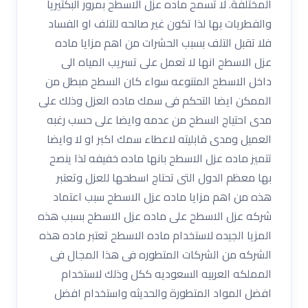
المختلفة. لا تسمح ماده عزل الاسطح بمرور البكتيريا
والفطريات بها لذا تكون غير صالحه للتلف او الفساد
فلا تقبل التلف بسبب الحشرات من اهم مزايا ماده
عزل الاسطح انها لا تعمل على تسريب المياه الى
داخل الاسطح المتنوعه سواء كان السطح مبطل من
الممكن ايضا التحكم فى سمك ماده العزل وذلك على
مدى احتياج السطح من عدمه وايضا على حسب رغبه
العميل ومدى قابليته لاعطاء سمك اكبر او لا وايضا
تتميز ماده عزل الاسطح بانها ماده خفيفه لذا ينصح
بها معظم الدول التى تحتاج اسطحها للعزل وتعتبر
هذه من اهم مزايا ماده عزل الاسطح سبب اعتماد
شركه عزل الاسطح على ماده عزل الاسطح بسبب هذه
المزيا الجيده لاستخدام ماده الاسطح تعتبر ماده هذه
الشركه من الشركات المتطوره فى هذا المجال فى
المملكه العربيه السعوديه ككل وذلك لاستخدام
افضل المواد المتطورة والحديثه واستخدام افضل