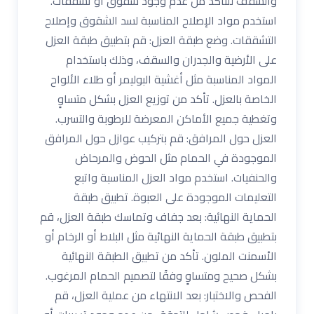
والسقف للتأكد من عدم وجود شقوق أو تشققات.
استخدم مواد الإصلاح المناسبة لسد الشقوق وإصلاح
التشققات. وضع طبقة العزل: قم بتطبيق طبقة العزل
على الأرضية والجدران والسقف، وذلك باستخدام
المواد المناسبة مثل أغشية البوليمر أو طلاء الألواح
الخاصة بالعزل. تأكد من توزيع العزل بشكل متساوٍ
وتغطية جميع الأماكن المعرضة للرطوبة والتسرب.
العزل حول المرافق: قم بتركيب عوازل حول المرافق
الموجودة في الحمام مثل الحوض والمرحاض
والحنفيات. استخدم مواد العزل المناسبة واتبع
التعليمات الموجودة على العبوة. تطبيق طبقة
الحماية النهائية: بعد جفاف وتماسك طبقة العزل، قم
بتطبيق طبقة الحماية النهائية مثل البلاط أو الرخام أو
الأسمنت الملون. تأكد من تطبيق الطبقة النهائية
بشكل صحيح ومتساوٍ وفقًا لتصميم الحمام المرغوب.
الفحص والاختبار: بعد الانتهاء من عملية العزل، قم