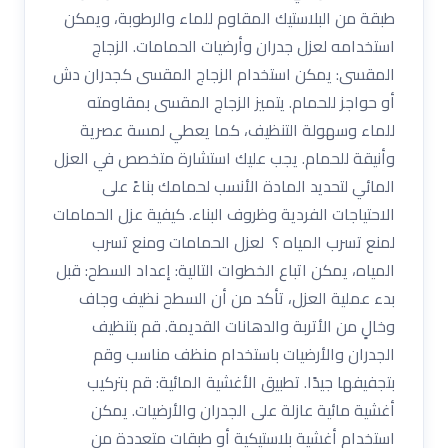
طبقة من البلاستيك المقاوم للماء والرطوبة، ويمكن
استخدامه لعزل جدران وأرضيات الحمامات. الزجاج
المقسى: يمكن استخدام الزجاج المقسى كجدران دش
أو حواجز للحمام. يتميز الزجاج المقسى بمقاومته
للماء وسهولة التنظيف، كما يعطي لمسة عصرية
وأنيقة للحمام. يجب عليك استشارة متخصص في العزل
المائي لتحديد المادة الأنسب لحمامك بناءً على
الاحتياجات الفردية وظروف البناء. كيفية عزل الحمامات
لمنع تسرب المياه ؟ لعزل الحمامات ومنع تسرب
المياه، يمكن اتباع الخطوات التالية: إعداد السطح: قبل
بدء عملية العزل، تأكد من أن السطح نظيف وجاف
وخالٍ من الأتربة والدهانات القديمة. قم بتنظيف
الجدران والأرضيات باستخدام منظف مناسب وقم
بتجفيفها جيدًا. تطبيق الأغشية المائية: قم بتركيب
أغشية مائية عازلة على الجدران والأرضيات. يمكن
استخدام أغشية بلاستيكية أو طبقات متعددة من