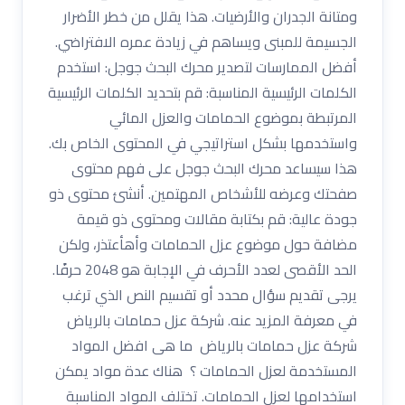
ومتانة الجدران والأرضيات. هذا يقلل من خطر الأضرار
الجسيمة للمبنى ويساهم في زيادة عمره الافتراضي.
أفضل الممارسات لتصدير محرك البحث جوجل: استخدم
الكلمات الرئيسية المناسبة: قم بتحديد الكلمات الرئيسية
المرتبطة بموضوع الحمامات والعزل المائي
واستخدمها بشكل استراتيجي في المحتوى الخاص بك.
هذا سيساعد محرك البحث جوجل على فهم محتوى
صفحتك وعرضه للأشخاص المهتمين. أنشئ محتوى ذو
جودة عالية: قم بكتابة مقالات ومحتوى ذو قيمة
مضافة حول موضوع عزل الحمامات وأهأعتذر، ولكن
الحد الأقصى لعدد الأحرف في الإجابة هو 2048 حرفًا.
يرجى تقديم سؤال محدد أو تقسيم النص الذي ترغب
في معرفة المزيد عنه. شركة عزل حمامات بالرياض
شركة عزل حمامات بالرياض ما هى افضل المواد
المستخدمة لعزل الحمامات ؟ هناك عدة مواد يمكن
استخدامها لعزل الحمامات. تختلف المواد المناسبة