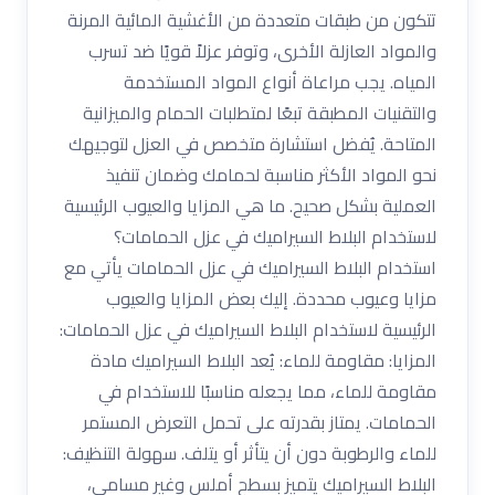
تتكون من طبقات متعددة من الأغشية المائية المرنة
والمواد العازلة الأخرى، وتوفر عزلاً قويًا ضد تسرب
المياه. يجب مراعاة أنواع المواد المستخدمة
والتقنيات المطبقة تبعًا لمتطلبات الحمام والميزانية
المتاحة. يُفضل استشارة متخصص في العزل لتوجيهك
نحو المواد الأكثر مناسبة لحمامك وضمان تنفيذ
العملية بشكل صحيح. ما هي المزايا والعيوب الرئيسية
لاستخدام البلاط السيراميك في عزل الحمامات؟
استخدام البلاط السيراميك في عزل الحمامات يأتي مع
مزايا وعيوب محددة. إليك بعض المزايا والعيوب
الرئيسية لاستخدام البلاط السيراميك في عزل الحمامات:
المزايا: مقاومة للماء: يُعد البلاط السيراميك مادة
مقاومة للماء، مما يجعله مناسبًا للاستخدام في
الحمامات. يمتاز بقدرته على تحمل التعرض المستمر
للماء والرطوبة دون أن يتأثر أو يتلف. سهولة التنظيف:
البلاط السيراميك يتميز بسطح أملس وغير مسامي،