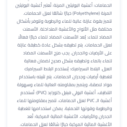
الحمامات: أغشية البوليثين المرنة: تُعتبر أغشية البوليثين
المرنة (Polyethylene) خيارًا شائعًا لعزل الحمامات.
تتميز بقوة عازلة عالية للماء والرطوبة وتتوفر بأشكال
مختلفة مثل الألواح والأغشية المتداخلة. الأسمنت
المضاد للماء: يُعد الأسمنت المضاد للماء خيارًا فعالًا
لعزل الحمامات. يتم تطبيقه بشكل عادة كطبقة عازلة
على الأرضيات والجدران. يجب مزج الأسمنت المضاد
للماء بالماء وتطبيقه بشكل صحيح لضمان فعالية
العزل. البلاط السيراميك: يُستخدم البلاط السيراميك
لتغطية أرضيات وجدران الحمامات. يتم تثبيته باستخدام
مواد لاصقة، ويتميز بمقاومته العالية للماء وسهولة
التنظيف. أغشية البولي فينيل كلورايد (PVC): تُستخدم
أغشية الـ PVC لعزل الحمامات. تتميز بمقاومتها للماء
والرطوبة وقوتها التحملية. يمكن استخدامها لتغطية
الجدران والأرضيات. الأغشية المائية المركبة: تُعد
الأغشية المائية المركبة خيارًا شائعًا لعزل الحمامات.