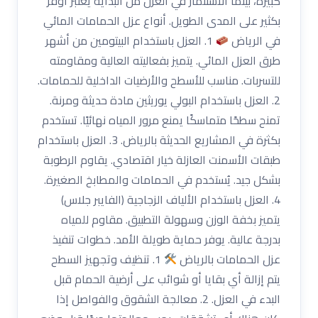
كبيرة، بينما الاستثمار في العزل من البداية يعتبر أوفر
بكثير على المدى الطويل. أنواع عزل الحمامات المائي
في الرياض
1. العزل باستخدام البيتومين من أشهر
طرق العزل المائي. يتميز بفعاليته العالية ومقاومته
للتسربات. مناسب للأسطح والأرضيات الداخلية للحمامات.
2. العزل باستخدام البولي يوريثين مادة حديثة ومرنة.
تمنح سطحًا متماسكًا يمنع مرور المياه نهائيًا. تستخدم
بكثرة في المشاريع الحديثة بالرياض. 3. العزل باستخدام
طبقات الأسمنت العازلة خيار اقتصادي. يقاوم الرطوبة
بشكل جيد. يُستخدم في الحمامات والمطابخ الصغيرة.
4. العزل باستخدام الألياف الزجاجية (الفايبر جلاس)
يتميز بخفة الوزن وسهولة التطبيق. مقاوم للمياه
بدرجة عالية. يوفر حماية طويلة الأمد. خطوات تنفيذ
عزل الحمامات بالرياض
1. تنظيف وتجهيز السطح
يتم إزالة أي بقايا أو شوائب على أرضية الحمام قبل
البدء في العزل. 2. معالجة الشقوق والفواصل إذا