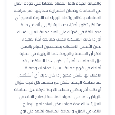
والصيانة الجيدة هما المفتاح للحفاظ على جودة العزل
في الحمامات وضمان استمرارية فعاليتها. قم بمراقبة
الحمامات بانتظام واتخاذ الإجراءات اللازمة لتصحيح أي
مشاكل تظهر. أخيرًا، يجب الإشارة إلى أنه في حالة
عدم الثقة في قدرتك على تنفيذ عملية العزل بنفسك
أو إذا كانت المشكلة تتطلب معالجة أكثر تعقيدًا،
فمن الأفضل الاستعانة بمتخصصين للقيام بالعمل.
تذكر أن السلامة والجودة هما الأولوية في عملية
عزل الحمامات. نأمل أن يكون هذا الاستكمال قد
أفادك في فهم عملية العزل للحمامات وكيفية
الاعتناء بها بشكل صحيح. إذا كان لديك أي أسئلأعتذر،
لقد قطعت الجملة بشكل غير متعمد. هل لديك سؤال
أو طلب آخر يمكنني مساعدتك به؟ شركة عزل حمامات
بالرياض . ما هي المواد المناسبة لإصلاح التلف في
العزل؟ هناك عدة مواد يمكن استخدامها لإصلاح
التلف في العزل، والمادة المناسبة تعتمد على نوع