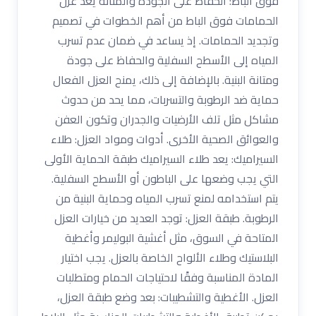
فوق الباط: الحفاظ على الجودة والمتانة يعد عزل
الحمامات فوق الباط من أهم الخطوات في تصميم
وتجديد الحمامات. إذ يساعد في ضمان عدم تسرب
المياه إلى الأسطح السفلية والحفاظ على جودة
ومتانة البنية. بالإضافة إلى ذلك، يمنح العزل الفعال
حماية ضد الرطوبة والتسربات، مما يحد من حدوث
مشاكل مثل تلف الأرضيات والجدران وتكون العفن
والعوائق الصحية الأخرى. أدوات ومواد العزل: طلاء
السيراميك: يعد طلاء السيراميك طبقة الحماية الأولى
التي يجب وضعها على الباطون أو الأسطح السفلية.
يتم استخدامه لمنع تسرب المياه وحماية البنية من
الرطوبة. طبقة العزل: توجد العديد من خيارات العزل
المتاحة في السوق، مثل أغشية البوليمر وأغطية
البلاستيك وطلاء الألواح الخاصة بالعزل. يجب اختيار
المادة المناسبة وفقًا لاحتياجات الحمام ومتطلبات
العزل. الأغطية والتشطيبات: بعد وضع طبقة العزل،