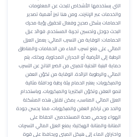
التي يستخدمها الأشخاص للبحث عن المعلومات
والخدمات عبر الإنترنت. ومن هنا تبرز أهمية تصدير
الحمامات بشكل صحيح وفعال لتحقيق رؤية محرك
البحث جوجل وتحسين تجربة المستخدم. فوائد عزل
الحمامات: الوقاية من التسرب المائي: يعمل العزل
المائي على منع تسرب الماء من الحمامات والمناطق
الرطبة إلى الأرضية أو الجدران المجاورة. وبذلك، يتم
حماية البنية التحتية للمبنى من الضرر الناتج عن التسرب
المائي والرطوبة الزائدة. الوقاية من تكوّن العفن
والميكروبات: يعتبر الحمام بيئة رطبة ودافئة مثالية
لنمو العفن وتكوّن البكتيريا والميكروبات. وباستخدام
العزل المائي المناسب، يمكن تقليل هذه المشكلة
والحد من تراكم العفن والميكروبات، مما يحسن جودة
الهواء ويحمي صحة المستخدمين. الحفاظ على
المتانة والمتانة الهيكلية: يمنع العزل المائي التسربات
واختراق الماء إلى هيكل المبنى ويحافظ على قوة