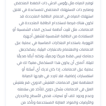
توفير المياه مثل رؤوس الدش ذات الضغط المنخفض
وصنابير ذات الاستهلاك المنخفض للمساعدة في تقليل
استهلاك المياه في الحمام. الطاقة المتجددة: قد
تكون هناك فرصة لاستخدام الطاقة المتجددة في
الحمامات، مثل تثبيت أنظمة تسخين الماء الشمسية أو
الاستفادة من الطاقة الشمسية لتشغيل أجهزة
التهوية. باستخدام الابتكارات المناسبة في عملية عزل
الحمامات والاهتمام بالاعتبارات البيئية، يمكنكجعل
حمامك ليس فقط مريحًا وجميلًا، ولكنه أيضًا صديقًا
للبيئة. أتمنى أن يكون هذا الاستكمال مفيدًا لك في
عملية عزل الحمامات. إذا كان لديك أي أسئلة أو
استفسارات إضافية، فلا تتردد في طرحها الصيانة
المنتظمة لعزل الحمامات التفتيش الدوري: قم بتفتيش
العزل في الحمامات بشكل دوري للتأكد من سلامته
وعدم وجود تلف أو تسربات. فحص الأسطح والجدران
والأرضيات والمواد العازلة المستخدمة وتأكد من