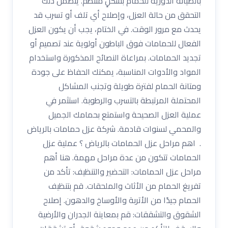
بالصيانة الدورية للحمام بشكلٍ منتظم. يتضمن ذلك
التحقق من حالة العزل، وإصلاح أي تلف أو تسرب قد
يحدث مع مرور الوقت. في الختام، يجب أن يكون العزل
الفعال للحمامات فوق الباطون أولوية عند تصميم أو
تجديد الحمامات. بمراعاة النصائح المذكورة واستخدام
المواد والأدوات المناسبة، يمكنك الحفاظ على جودة
ومتانة الحمام لفترة طويلة وتجنب المشاكل
المحتملة المرتبطة بالتسرب والرطوبة. استثمر في
عملية العزل الصحيحة واستمتع بحمامك الجميل
والمحمي لسنوات قادمة. شركة عزل حمامات بالرياض
. اهم مراحل عزل الحمامات بالرياض ؟ عملية عزل
الحمامات تتكون من عدة مراحل مهمة. هنا أهم
مراحل عزل الحمامات: التحضير والتنظيف: تأكد من
تفريغ الحمام من الأثاث والملحقات. قم بتنظيف
الحمام جيدًا من الأتربة والأوساخ والدهون. إصلاح
الشقوق والتشققات: قم بمعاينة الجدران والأرضية