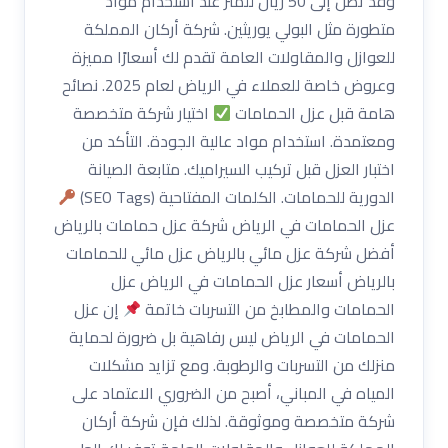
وقد تصل إلى 50 ريال للمتر عند استخدام مواد
متطورة مثل البولي يوريثين. شركة أركان المملكة
للعوازل والمقاولات العامة تقدم لك أسعارًا مميزة
وعروض خاصة للعملاء في الرياض لعام 2025. نصائح
هامة قبل عزل الحمامات
اختيار شركة متخصصة
ومعتمدة. استخدام مواد عالية الجودة. التأكد من
اختبار العزل قبل تركيب السيراميك. متابعة الصيانة
الدورية للحمامات. الكلمات المفتاحية (SEO Tags)
عزل الحمامات في الرياض شركة عزل حمامات بالرياض
أفضل شركة عزل مائي بالرياض عزل مائي للحمامات
بالرياض أسعار عزل الحمامات في الرياض عزل
الحمامات والمطابخ من التسربات خاتمة
إن عزل
الحمامات في الرياض ليس رفاهية بل ضرورة لحماية
منزلك من التسربات والرطوبة. ومع تزايد مشكلات
المياه في المباني، أصبح من الضروري الاعتماد على
شركة متخصصة وموثوقة. لذلك فإن شركة أركان