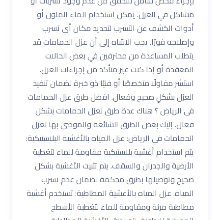
بإجراء فحص شامل للتحقق من عدم وجود تسربات أو
مشاكل في العزل. يمكن استخدام الماء الملون أو
أدوات الكشف عن التسرب لتحديد مكان أي تسرب
وإصلاحه فورًا. يجب الانتباه إلى أن عزل الحمامات قد
يتطلب المساعدة من محترفين في بعض الحالات
المعقدة أو إذا كنت غير متأكد من إجراءات العزل.
استشر مقاولًا متخصصًا أو فنيًا ذو خبرة لضمان تنفيذ
العزل بشكلٍ صحيح وفعال. افضل طرق عزل الحمامات
فى الرياض ؟ هناك عدة طرق لعزل الحمامات بشكل
فعال. إليك بعض الطرق الشائعة والموصى بها لعزل
الحمامات في الرياض: عزل المياه بالأغشية البلاستيكية:
يتم استخدام أغشية بلاستيكية مقاومة للماء لتغطية
الأرضية والجدران والسقف. يتم تثبيت الأغشية بشكل
صحيح وتوصيلها بطرق محكمة لضمان عدم تسرب
المياه. عزل المياه بالأغشية المطاطية: تستخدم أغشية
مطاطية مرنة ومقاومة للماء لتغطية الأسطح