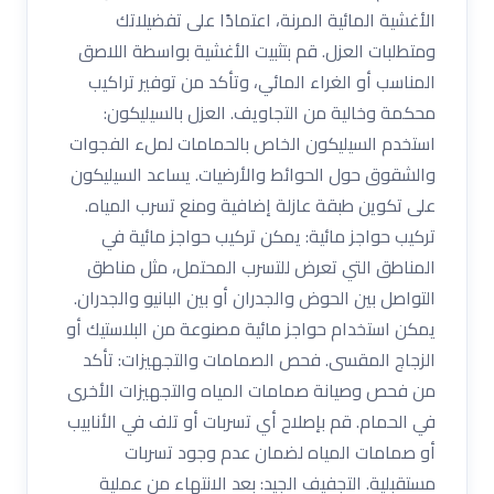
الأغشية المائية المرنة، اعتمادًا على تفضيلاتك
ومتطلبات العزل. قم بتثبيت الأغشية بواسطة اللاصق
المناسب أو الغراء المائي، وتأكد من توفير تراكيب
محكمة وخالية من التجاويف. العزل بالسيليكون:
استخدم السيليكون الخاص بالحمامات لملء الفجوات
والشقوق حول الحوائط والأرضيات. يساعد السيليكون
على تكوين طبقة عازلة إضافية ومنع تسرب المياه.
تركيب حواجز مائية: يمكن تركيب حواجز مائية في
المناطق التي تعرض للتسرب المحتمل، مثل مناطق
التواصل بين الحوض والجدران أو بين البانيو والجدران.
يمكن استخدام حواجز مائية مصنوعة من البلاستيك أو
الزجاج المقسى. فحص الصمامات والتجهيزات: تأكد
من فحص وصيانة صمامات المياه والتجهيزات الأخرى
في الحمام. قم بإصلاح أي تسربات أو تلف في الأنابيب
أو صمامات المياه لضمان عدم وجود تسربات
مستقبلية. التجفيف الجيد: بعد الانتهاء من عملية