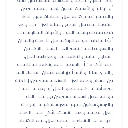
يمكن تطبيق الأغطية والتشطيبات المناسبة مثل البلاط
أو الرخام أو الأسمنت الملون لإكمال عملية التزيين
والتصميم. نصائح هامة لعزل الحمامات فوق الباط:
التخطيط الجيد: قبل البدء في عملية العزل، يجب وضع
خطة مفصلة وتحديد المواد والأدوات المطلوبة. يجب
أيضًا مراعاة الجوانب الهيكلية مثل الأرضيات والجدران
والسقوف لضمان توفير العزل الشامل. التأكد من
السطوح الجافة والنظيفة: قبل وضع طبقة العزل،
يجب التأكد من أن السطوح جافة ونظيفة تمامًا. يجب
إزالة أي بقايا أو أتربة أو رواسب لضمان التماسك الجيد
بين السطح وطبقة العزل. الاستعانة بمحترفين: إذا كنت
غير متأكد من كيفية تطبيق العزل أو ترغب في ضمان
جودته، يفضل استعانة بمحترفين في مجال البناء
والترميم. سيكون لديهم المعرفبالتحكم في إجراءات
العزل الصحيحة وضمان تنفيذها بشكلٍ متقن. الصيانة
الدورية: بعد الانتهاء من عملية العزل، يجب الاهتمام