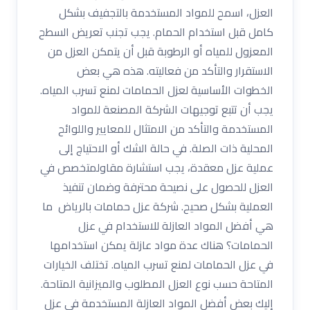
العزل، اسمح للمواد المستخدمة بالتجفيف بشكل
كامل قبل استخدام الحمام. يجب تجنب تعريض السطح
المعزول للمياه أو الرطوبة قبل أن يتمكن العزل من
الاستقرار والتأكد من فعاليته. هذه هي بعض
الخطوات الأساسية لعزل الحمامات لمنع تسرب المياه.
يجب أن تتبع توجيهات الشركة المصنعة للمواد
المستخدمة والتأكد من الامتثال للمعايير واللوائح
المحلية ذات الصلة. في حالة الشك أو الاحتياج إلى
عملية عزل معقدة، يجب استشارة مقاولمتخصص في
العزل للحصول على نصيحة محترفة وضمان تنفيذ
العملية بشكل صحيح. شركة عزل حمامات بالرياض ما
هي أفضل المواد العازلة للاستخدام في عزل
الحمامات؟ هناك عدة مواد عازلة يمكن استخدامها
في عزل الحمامات لمنع تسرب المياه. تختلف الخيارات
المتاحة حسب نوع العزل المطلوب والميزانية المتاحة.
إليك بعض أفضل المواد العازلة المستخدمة في عزل