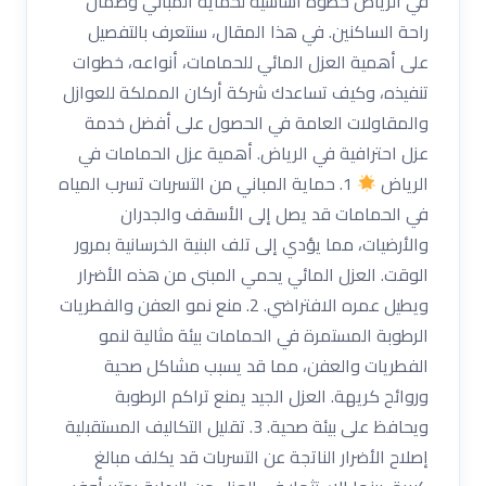
في الرياض خطوة أساسية لحماية المباني وضمان
راحة الساكنين. في هذا المقال، سنتعرف بالتفصيل
على أهمية العزل المائي للحمامات، أنواعه، خطوات
تنفيذه، وكيف تساعدك شركة أركان المملكة للعوازل
والمقاولات العامة في الحصول على أفضل خدمة
عزل احترافية في الرياض. أهمية عزل الحمامات في
الرياض
1. حماية المباني من التسربات تسرب المياه
في الحمامات قد يصل إلى الأسقف والجدران
والأرضيات، مما يؤدي إلى تلف البنية الخرسانية بمرور
الوقت. العزل المائي يحمي المبنى من هذه الأضرار
ويطيل عمره الافتراضي. 2. منع نمو العفن والفطريات
الرطوبة المستمرة في الحمامات بيئة مثالية لنمو
الفطريات والعفن، مما قد يسبب مشاكل صحية
وروائح كريهة. العزل الجيد يمنع تراكم الرطوبة
ويحافظ على بيئة صحية. 3. تقليل التكاليف المستقبلية
إصلاح الأضرار الناتجة عن التسربات قد يكلف مبالغ