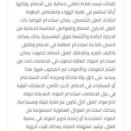
النباتات ليست فقط تضفي جمالية على الحمام، ولكنها
أيضًا تساهم في تنقية الهواء وامتصاص الرطوبة
الزائدة. العزل الشمسي: يمكن استخدام النوافذ ذات
العزل الحراري الممتاز والفواصل المناسبة للحماية من
الحرارة الزائدة والأشعة فوق البنفسجية. بذلك يمكنك
تحسين كفاءة استخدام الطاقة في الحمام وتقليل
تكاليف التبريد والتدفئة. العزل المضاد للصوت: يمكن
استخدام المواد العازلة للصوت في الحمامات للحد من
انتشار الضوضاء والأصوات غير المرغوب فيها. هذا
يساعد على خلق بيئة هادئة ومريحة أثناء الاستحمام
أو الاسترخاء في الحمام. الجزء الثامن: الاعتبارات البيئية
في عزل الحمامات استخدام المواد الصديقة للبيئة:
اختر مواد العزل التي تكون غير ضارة للبيئة ومستدامة.
يمكنك استخدام العوازل العضوية المصنوعة من
المواد المتجددة أو إعادة تدوير المواد في عملية
العزل. ترشيد استهلاك المياه: يمكنك تثبيت أجهزة