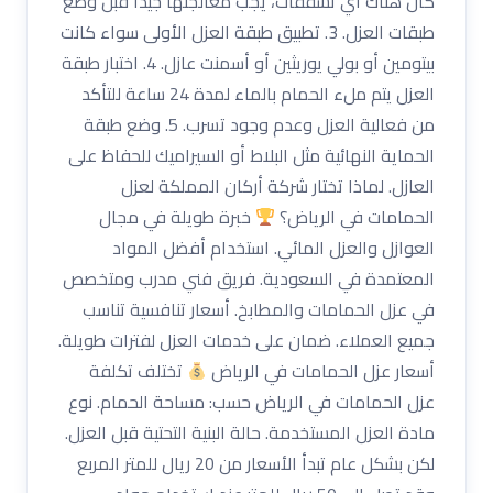
كان هناك أي تشققات، يجب معالجتها جيدًا قبل وضع
طبقات العزل. 3. تطبيق طبقة العزل الأولى سواء كانت
بيتومين أو بولي يوريثين أو أسمنت عازل. 4. اختبار طبقة
العزل يتم ملء الحمام بالماء لمدة 24 ساعة للتأكد
من فعالية العزل وعدم وجود تسرب. 5. وضع طبقة
الحماية النهائية مثل البلاط أو السيراميك للحفاظ على
العازل. لماذا تختار شركة أركان المملكة لعزل
الحمامات في الرياض؟
خبرة طويلة في مجال
العوازل والعزل المائي. استخدام أفضل المواد
المعتمدة في السعودية. فريق فني مدرب ومتخصص
في عزل الحمامات والمطابخ. أسعار تنافسية تناسب
جميع العملاء. ضمان على خدمات العزل لفترات طويلة.
أسعار عزل الحمامات في الرياض
تختلف تكلفة
عزل الحمامات في الرياض حسب: مساحة الحمام. نوع
مادة العزل المستخدمة. حالة البنية التحتية قبل العزل.
لكن بشكل عام تبدأ الأسعار من 20 ريال للمتر المربع