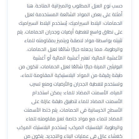
حسب نوع العزل المطلوب والميزانية المتاحة. هنا
أمثلة على بعض المواد الشائعة المستخدمة لعزل
الحمامات: البلاط السيراميك: يُستخدم البلاط السيراميك
على نطاق واسع لتغطية أرضيات وجدران الحمامات. يتم
تثبيته بواسطة مواد لاصقة ويتميز بمقاومته للماء
والرطوبة، مما يجعله خيارًا شائعًا لعزل الحمامات.
الأغشية المائية: تعتبر أغشية المائية أو أغشية
البوليثين المرنة خيارًا شائعًا لعزل الحمامات. تتكون من
طبقة رقيقة من المواد البلاستيكية المقاومة للماء،
وتستخدم لتغطية الجدران والأرضيات ومنع تسرب
المياه. الأسمنت المضاد للماء: يمكن استخدام
الأسمنت المضاد للماء لتطبيق طبقة عازلة على
الأسطح الخرسانية في الحمامات. يتم خلط الأسمنت
المضاد للماء مع مواد خاصة تعزز مقاومته للماء
والرطوبة. البلاستيك المركب: يُستخدم البلاستيك المركب
كغشاء عازل في عمليات البناء والتجديد. يتكون من