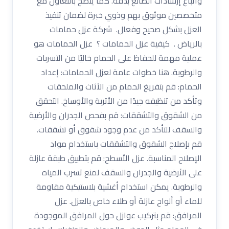
واتباع إرشادات الصانع بدقة. كما ينصح بالتعاون مع
متخصصين موثوق بهم وذوي خبرة لضمان تنفيذ
العزل بشكل صحيح وفعال. شركة عزل حمامات
بالرياض . كيفية عزل الحمامات ؟ عزل الحمامات هو
عملية مهمة للحفاظ على الحمام خاليًا من التسربات
والرطوبة. هنا خطوات عامة لعزل الحمامات: إعداد
الحمام: قم بتفريغ الحمام من الأثاث والملحقات
وتأكد من تنظيفه جيدًا من الأتربة والأوساخ. التحقق
من الشقوق والتشققات: قم بفحص الجدران والأرضية
والسقف للتأكد من عدم وجود شقوق أو تشققات.
قم بإصلاح الشقوق والتشققات باستخدام مواد
الإصلاح المناسبة. عزل الأسطح: قم بتطبيق طبقة عازلة
على الأرضية والجدران والسقف لمنع تسرب المياه
والرطوبة. يمكن استخدام أغشية بلاستيكية مقاومة
للماء أو ألواح عازلة أو طلاء خاص بالعزل. عزل
المرافق: قم بتركيب عوازل حول المرافق الموجودة