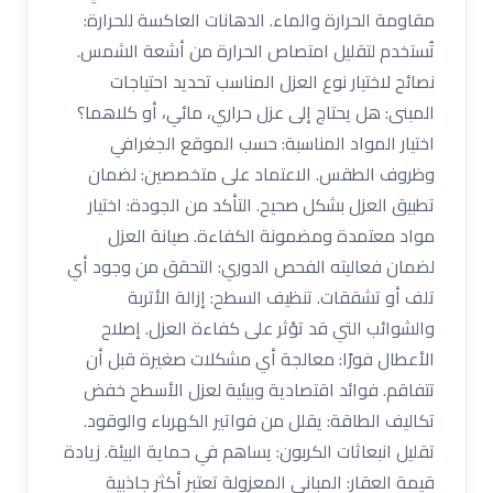
مقاومة الحرارة والماء. الدهانات العاكسة للحرارة:
تُستخدم لتقليل امتصاص الحرارة من أشعة الشمس.
نصائح لاختيار نوع العزل المناسب تحديد احتياجات
المبنى: هل يحتاج إلى عزل حراري، مائي، أو كلاهما؟
اختيار المواد المناسبة: حسب الموقع الجغرافي
وظروف الطقس. الاعتماد على متخصصين: لضمان
تطبيق العزل بشكل صحيح. التأكد من الجودة: اختيار
مواد معتمدة ومضمونة الكفاءة. صيانة العزل
لضمان فعاليته الفحص الدوري: التحقق من وجود أي
تلف أو تشققات. تنظيف السطح: إزالة الأتربة
والشوائب التي قد تؤثر على كفاءة العزل. إصلاح
الأعطال فورًا: معالجة أي مشكلات صغيرة قبل أن
تتفاقم. فوائد اقتصادية وبيئية لعزل الأسطح خفض
تكاليف الطاقة: يقلل من فواتير الكهرباء والوقود.
تقليل انبعاثات الكربون: يساهم في حماية البيئة. زيادة
قيمة العقار: المباني المعزولة تعتبر أكثر جاذبية