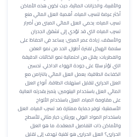
والأقبية، والخزانات المائية، حيث تكون هذه الأماكن
أكثر عرضة لتسرب المياه. أهمية العزل المائي منع
تسرب المياه: يحمي العزل المائي المبنى من أضرار
تسرب المياه التي قد تؤدي إلى تشقق الجدران
والأسقف. زيادة عمر المبنى: يساعد في الحفاظ على
سلامة الهيكل لفترة أطول. الحد من نمو العفن
والفطريات: يقلل من احتمالية نمو الكائنات الدقيقة
التي تؤثر سلبًا على جودة الهواء الداخلي. تحسين
الكفاءة الطاقية: يعمل العزل المائي بالتزامن مع
العزل الحراري لتقليل استهلاك الطاقة. أنواع العزل
المائي العزل باستخدام البيتومين: يتميز بقدرته العالية
على مقاومة المياه. العزل باستخدام الألواح
الأسمنتية: توفر حماية ممتازة ضد تسرب المياه. العزل
باستخدام المواد البولي يوريثان: خيار مثالي للأسطح
والأماكن ذات التفاصيل المعقدة. ما هو العزل
الحراري؟ العزل الحراري هو تقنية تهدف إلى تقليل