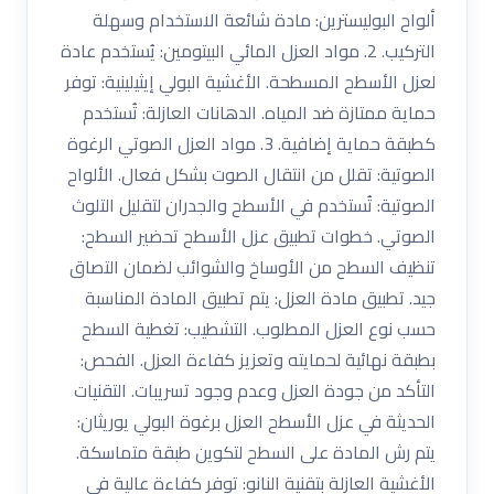
ألواح البوليسترين: مادة شائعة الاستخدام وسهلة
التركيب. 2. مواد العزل المائي البيتومين: يُستخدم عادة
لعزل الأسطح المسطحة. الأغشية البولي إيثيلينية: توفر
حماية ممتازة ضد المياه. الدهانات العازلة: تُستخدم
كطبقة حماية إضافية. 3. مواد العزل الصوتي الرغوة
الصوتية: تقلل من انتقال الصوت بشكل فعال. الألواح
الصوتية: تُستخدم في الأسطح والجدران لتقليل التلوث
الصوتي. خطوات تطبيق عزل الأسطح تحضير السطح:
تنظيف السطح من الأوساخ والشوائب لضمان التصاق
جيد. تطبيق مادة العزل: يتم تطبيق المادة المناسبة
حسب نوع العزل المطلوب. التشطيب: تغطية السطح
بطبقة نهائية لحمايته وتعزيز كفاءة العزل. الفحص:
التأكد من جودة العزل وعدم وجود تسريبات. التقنيات
الحديثة في عزل الأسطح العزل برغوة البولي يوريثان:
يتم رش المادة على السطح لتكوين طبقة متماسكة.
الأغشية العازلة بتقنية النانو: توفر كفاءة عالية في