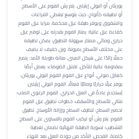
يوريثان أو البولي إيثيلين. يتم رش الفوم على الأسطح
أو تطبيقه كألواح، حيث يتوسع ليغطي الفراغات
والشقوق ويوفر طبقة عزل محكمة. مزايا عزل الفوم
كفاءة عزل عالية: يمتاز الفوم بقدرته على توفير عزل
حراري ومائي ممتاز. سهولة التطبيق: يمكن تطبيقه
على مختلف الأسطح بمرونة. وزن خفيف: لا يضيف
حملًا زائدًا على هيكل المبنى. متانة طويلة الأمد: يتميز
بمقاومة عالية للتآكل. تقليل الضوضاء: يعمل أيضًا
كعازل صوتي. أنواع عزل الفوم الفوم البولي يوريثان:
يوفر عزلًا حراريًا ومائيًا فعالًا. الفوم البولي إيثيلين:
يُستخدم عادةً في العزل الحراري. الفوم الرغوي الصلب:
مثالي للأسطح والأسقف. خطوات تطبيق عزل الفوم
تحضير السطح: تنظيف السطح وإزالة الأوساخ. تطبيق
الفوم: يتم رش أو تركيب الفوم بالتساوي على السطح.
التشطيب: تسوية الطبقة النهائية لضمان تغطية
كاملة. الفحص: التأكد من جودة العزل بعد انتهاء