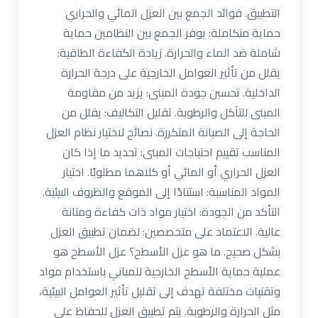
التطبيق. فوائد الجمع بين العزل المائي والحراري
حماية متكاملة: يوفر الجمع بين النظامين حماية
شاملة ضد الماء والحرارة. زيادة الكفاءة الطاقية:
يقلل من تأثير العوامل الخارجية على درجة الحرارة
الداخلية. تحسين جودة المبنى: يزيد من مقاومة
المبنى للتآكل والرطوبة. تقليل التكاليف: يقلل من
الحاجة إلى الصيانة المتكررة. نصائح لاختيار نظام العزل
المناسب تقييم احتياجات المبنى: تحديد ما إذا كان
العزل الحراري أو المائي أو كلاهما مطلوبًا. اختيار
المواد المناسبة: استنادًا إلى الموقع والظروف البيئية.
التأكد من الجودة: اختيار مواد ذات كفاءة ومتانة
عالية. الاعتماد على متخصصين: لضمان تطبيق العزل
بشكل صحيح. ما هو عزل الأسطح؟ عزل الأسطح هو
عملية حماية الأسطح الخارجية للمباني باستخدام مواد
وتقنيات مختلفة تهدف إلى تقليل تأثير العوامل البيئية،
مثل الحرارة والرطوبة. يتم تطبيق العزل للحفاظ على