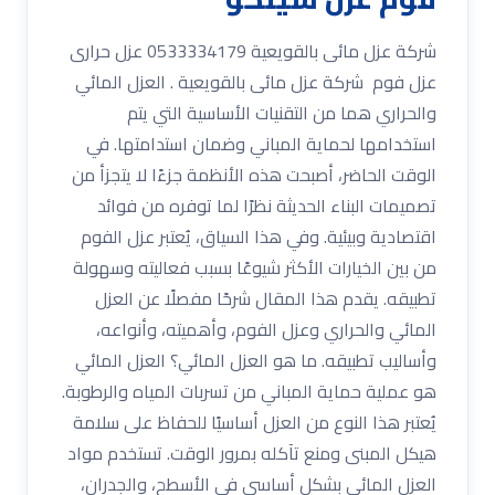
شركة عزل مائى بالقويعية 0533334179 عزل حرارى
عزل فوم شركة عزل مائى بالقويعية . العزل المائي
والحراري هما من التقنيات الأساسية التي يتم
استخدامها لحماية المباني وضمان استدامتها. في
الوقت الحاضر، أصبحت هذه الأنظمة جزءًا لا يتجزأ من
تصميمات البناء الحديثة نظرًا لما توفره من فوائد
اقتصادية وبيئية. وفي هذا السياق، يُعتبر عزل الفوم
من بين الخيارات الأكثر شيوعًا بسبب فعاليته وسهولة
تطبيقه. يقدم هذا المقال شرحًا مفصلًا عن العزل
المائي والحراري وعزل الفوم، وأهميته، وأنواعه،
وأساليب تطبيقه. ما هو العزل المائي؟ العزل المائي
هو عملية حماية المباني من تسربات المياه والرطوبة.
يُعتبر هذا النوع من العزل أساسيًا للحفاظ على سلامة
هيكل المبنى ومنع تآكله بمرور الوقت. تستخدم مواد
العزل المائي بشكل أساسي في الأسطح، والجدران،