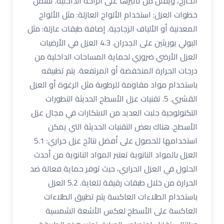
الخارج، ويقلل من تأثيرها على الراحة الداخلية. تشمل
خطوات العزل: استخدام الألواح العازلة: مثل الألواح
المعدنية أو الألياف الزجاجية. إضافة طبقات عازلة: مثل
البولي يوريثين على الجدران. 4.3 العزل في الأرضيات
العزل الأرضي ضروري لحماية المساحات الداخلية من
درجات الحرارة المنخفضة أو المرتفعة. يتم تطبيقه
باستخدام مواد مقاومة للرطوبة مثل الرغوة أو العزل
القشري. 5. تقنيات عزل الأسطح الحديثة التطورات
التكنولوجية جلبت العديد من الابتكارات في مجال عزل
الأسطح. هناك بعض التقنيات الحديثة التي يمكن
استخدامها للحصول على أفضل نتائج عزل حراري: 5.1
العزل بالمواد النانوية تعتبر المواد النانوية من أحدث
الحلول في العزل الحراري، حيث توفر حماية فعالة ضد
الحرارة من خلال طبقات رقيقة للغاية. 5.2 العزل
باستخدام الطلاءات العاكسة يتم تطبيق الطلاءات
العاكسة على الأسطح لعكس الأشعة الشمسية