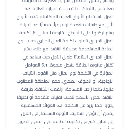
وبالتالي تقليل امتصاص الحرارة. تعتبر هذه الطريقة
فعالة في الأماكن ذات درجات الحرارة العالية. 5.3
العزل باستخدام الألواح العازلة المتكاملة هذه الألواح
تأتي مع طبقات متعددة توفر عزلًا ممتازًا ضد الحرارة،
ويتم تركيبها على الأسطح الخارجية للمباني. 6. تكلفة
العزل الحراري تتفاوت تكلفة العزل الحراري حسب نوع
المادة المستخدمة وطريقة التنفيذ. مع ذلك، يعتبر
العزل الحراري استثمارًا طويل الأجل حيث يساعد في
تقليل فاتورة الطاقة بشكل ملحوظ. 6.1 العوامل
المؤثرة في التكلفة نوع العزل: مثل الفوم، الألياف
الزجاجية، أو الصوف الصخري. حجم المنطقة المطلوب
عزلها: كلما زادت المساحة، ارتفعت التكلفة. طريقة
التنفيذ: بعض الأسطح تتطلب تقنيات متقدمة أو تطبيقًا
يدويًا، مما يزيد من التكلفة. 6.2 العوائد المستقبلية
يمكن أن تؤدي التكاليف الأولية للاستثمار في العزل
إلى تقليل كبير في تكاليف الطاقة على المدى الطويل.