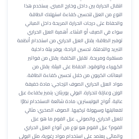
انتقال الحرارة بين داخل وخارج المبنى. يستخدم هذا
النوع من العزل لتحسين كفاءة استهلاك الطاقة
والحفاظ على درجات الحرارة المريحة داخل المباني
سواء في الصيف أو الشتاء. أهمية العزل الحراري
توفير الطاقة: يقلل العزل الحراري من استخدام أنظمة
التبريد والتدفئة. تحسين الراحة: يوفر بيئة داخلية
مستقرة ومريحة. تقليل التكلفة: يقلل من فواتير
الكهرباء والوقود. الحفاظ على البيئة: يقلل من
انبعاثات الكربون من خلال تحسين كفاءة الطاقة.
مواد العزل الحراري الصوف الزجاجي: مادة خفيفة
الوزن وعازلة للحرارة. البولي يوريثان: يتميز بكفاءة عزل
عالية. ألواح البوليسترين: مادة شائعة الاستخدام نظرًا
لفعاليتها وسهولة تركيبها. الصوف الصخري: مثالي
للعزل الحراري والصوتي. عزل الفوم ما هو عزل
الفوم؟ عزل الفوم هو نوع من أنواع العزل الحراري
والمائي يعتمد على استخدام مواد رغوية، مثل البولي