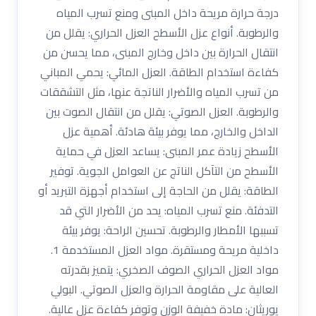
درجة حرارة مريحة داخل المبنى ومنع تسرب المياه
والرطوبة. أنواع عزل الأسطح العزل الحراري: يقلل من
انتقال الحرارة بين داخل وخارج المبنى، مما يحسن من
كفاءة استخدام الطاقة. العزل المائي: يحمي المباني
من تسرب المياه والأضرار الناتجة عنها، مثل التشققات
والرطوبة. العزل الصوتي: يقلل من انتقال الصوت بين
الداخل والخارج، مما يوفر بيئة هادئة. أهمية عزل
الأسطح زيادة عمر المبنى: يساعد العزل في حماية
الأسطح من التآكل الناتج عن العوامل الجوية. توفير
الطاقة: يقلل من الحاجة إلى استخدام أجهزة التبريد أو
التدفئة. منع تسرب المياه: يحد من الأضرار التي قد
تسببها الأمطار والرطوبة. تحسين الراحة: يوفر بيئة
داخلية مريحة ومستقرة. مواد العزل المستخدمة 1.
مواد العزل الحراري الصوف الصخري: يتميز بقدرته
العالية على مقاومة الحرارة والعزل الصوتي. البولي
يوريثان: مادة خفيفة الوزن وتوفر كفاءة عزل عالية.