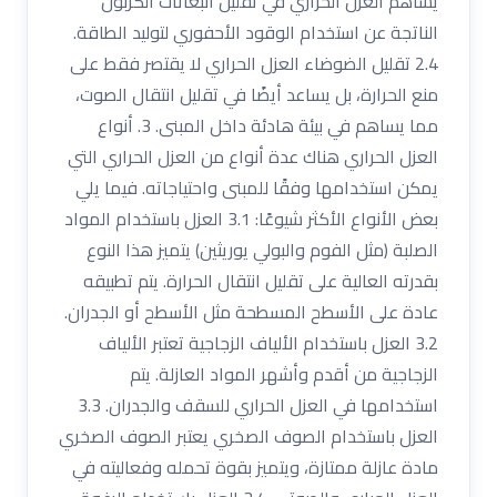
يساهم العزل الحراري في تقليل انبعاثات الكربون
الناتجة عن استخدام الوقود الأحفوري لتوليد الطاقة.
2.4 تقليل الضوضاء العزل الحراري لا يقتصر فقط على
منع الحرارة، بل يساعد أيضًا في تقليل انتقال الصوت،
مما يساهم في بيئة هادئة داخل المبنى. 3. أنواع
العزل الحراري هناك عدة أنواع من العزل الحراري التي
يمكن استخدامها وفقًا للمبنى واحتياجاته. فيما يلي
بعض الأنواع الأكثر شيوعًا: 3.1 العزل باستخدام المواد
الصلبة (مثل الفوم والبولي يوريثين) يتميز هذا النوع
بقدرته العالية على تقليل انتقال الحرارة. يتم تطبيقه
عادة على الأسطح المسطحة مثل الأسطح أو الجدران.
3.2 العزل باستخدام الألياف الزجاجية تعتبر الألياف
الزجاجية من أقدم وأشهر المواد العازلة. يتم
استخدامها في العزل الحراري للسقف والجدران. 3.3
العزل باستخدام الصوف الصخري يعتبر الصوف الصخري
مادة عازلة ممتازة، ويتميز بقوة تحمله وفعاليته في