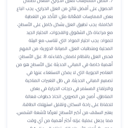
7. أفضل الممارسات للعزل الحراري الفعّال لضمان
الحصول على أفضل نتائج من العزل الحراري، يجب اتباع
بعض الممارسات الفعّالة مثل: التأكد من التغطية
الكاملة: يجب تطبيق العزل بشكل كامل على الأسطح،
مع مراعاة كل الشقوق والفجوات. الاختيار الجيد
للمواد: يجب اختيار المواد التي تتناسب مع البيئة
المحلية ومتطلبات العزل. الصيانة الدورية: من المهم
فحص العزل بانتظام لضمان كفاءته. 8. عزل الأسطح:
أهمية خاصة في المباني الحديثة عزل الأسطح هو من
العناصر الحيوية التي لا يمكن الاستغناء عنها في
تصميم المباني الحديثة. في ظل التغيرات المناخية
والارتفاع المستمر في درجات الحرارة في بعض
المناطق، أصبح من الضروري اتخاذ خطوات فعالة
للحفاظ على راحة السكان وتقليل استهلاك الطاقة.
يعتبر السقف من أكبر الأسطح تعرضًا لأشعة الشمس،
مما يجعل عملية عزله أكثر أهمية من أي وقت