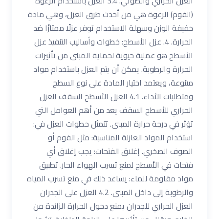
العزل الحراري والصوتي. 3.4 العزل باستخدام الرغوة
(الفوم) الرغوة هي من أحدث طرق العزل، وهي مادة
خفيفة الوزن وسهلة الاستخدام توفر عزلًا ممتازًا ضد
الحرارة. 4. عزل الأسطح: خطوات وأساليب التنفيذ عزل
الأسطح هو عملية حيوية لحماية المبنى من تأثيرات
الحرارة والرطوبة. يمكن أن يتم العزل باستخدام مواد
متنوعة، ويعتمد اختيار المادة على نوع السطح
ومتطلبات الأداء. 4.1 العزل الأسطح السقف العزل
الحراري للأسطح السقف يعد من أهم العوامل التي
تؤثر في درجة حرارة المبنى. تتمثل خطوات العزل في:
استخدام المواد العازلة المناسبة: مثل الفوم أو
الصوف الصخري. إغلاق الفتحات: يجب إغلاق أي
فتحات في الأسطح لمنع تسرب الهواء الحار. تطبيق
مواد مقاومة للماء: يساعد ذلك في منع تسرب المياه
والرطوبة إلى داخل المبنى. 4.2 العزل على الجدران
العزل الحراري للجدران يمنع دخول الحرارة الزائدة من