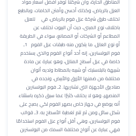
المناطق الحارة، وأن شركتنا توفر أفضل أسعار مواد
العزل بالرياض، وكذلك أحسن وأمتن الخامات. وبالطبع
تختلف طرق شركة عزل فوم بالرياض، في للعزل
باختلاف نوع المبنى، حيث أن البيوت تختلف عن
المطاعم أو الشركات أو المصانع، سواء في الطريقة
أو نوع العازل. ما يتكون منه طبقات عزل الفوم 1ـ
فوم البولسترين، إنه أحد أنواع الفوم والذي يستخدم
خاصة في عزل أسطح المنازل، وهو عبارة عن مادة
شبيهة بالبلاستيك أو شبيه بالمطاط ولديه ألوان
مختلفة من ضمنها الأزرق والأبيض، ونجده في
صناديق الأجهزة التي نشتريها. 2ـ فوم البولسترين
المنصهر، وهو لا يختلف كثيرًا عما سبق ذكره باستثناء
أنه يوضع في جهاز خاص بصهر الفوم لكي يصبح على
شكل سائل ومن ثم تتم تغطية الأسطح به. 3ـ قوالب
فوم البولسترين، وهي أقل أنواع عزل الفوم استخدامًا
فهي عبارة عن ألواح مختلفة السمك من البولسترين