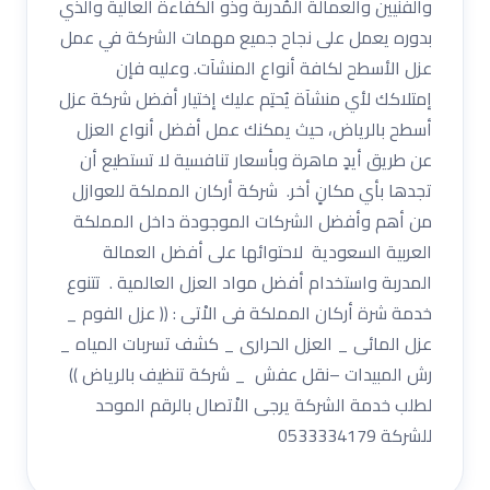
والفنيين والعمالة المُدربة وذو الكفاءة العالية والذي
بدوره يعمل على نجاح جميع مهمات الشركة في عمل
عزل الأسطح لكافة أنواع المنشآت. وعليه فإن
إمتلاكك لأي منشآة يُحتِم عليك إختيار أفضل شركة عزل
أسطح بالرياض، حيث يمكنك عمل أفضل أنواع العزل
عن طريق أيدٍ ماهرة وبأسعار تنافسية لا تستطيع أن
تجدها بأي مكانٍ أخر. شركة أركان المملكة للعوازل
من أهم وأفضل الشركات الموجودة داخل المملكة
العربية السعودية لاحتوائها على أفضل العمالة
المدربة واستخدام أفضل مواد العزل العالمية . تتنوع
خدمة شرة أركان المملكة فى الاْتى : (( عزل الفوم _
عزل المائى _ العزل الحرارى _ كشف تسربات المياه _
رش المبيدات –نقل عفش _ شركة تنظيف بالرياض ))
لطلب خدمة الشركة يرجى الاْتصال بالرقم الموحد
للشركة 0533334179