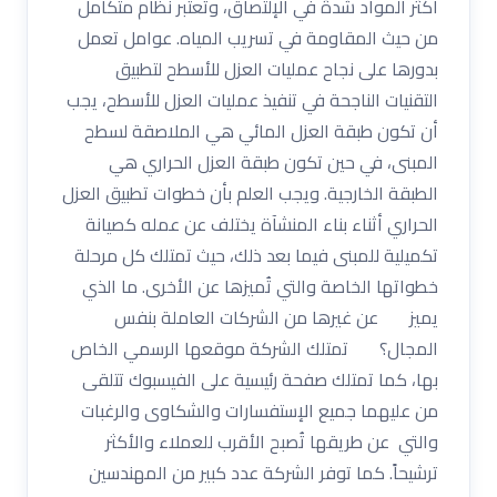
أكثر المواد شدةً في الإلتصاق، وتُعتبر نظام متكامل
من حيث المقاومة في تسريب المياه. عوامل تعمل
بدورها على نجاح عمليات العزل للأسطح لتطبيق
التقنيات الناجحة في تنفيذ عمليات العزل للأسطح، يجب
أن تكون طبقة العزل المائي هي الملاصقة لسطح
المبنى، في حين تكون طبقة العزل الحراري هي
الطبقة الخارجية. ويجب العلم بأن خطوات تطبيق العزل
الحراري أثناء بناء المنشآة يختلف عن عمله كصيانة
تكميلية للمبنى فيما بعد ذلك، حيث تمتلك كل مرحلة
خطواتها الخاصة والتي تُميزها عن الأخرى. ما الذي
يميز عن غيرها من الشركات العاملة بنفس
المجال؟ تمتلك الشركة موقعها الرسمي الخاص
بها، كما تمتلك صفحة رئيسية على الفيسبوك تتلقى
من عليهما جميع الإستفسارات والشكاوى والرغبات
والتي عن طريقها تُصبح الأقرب للعملاء والأكثر
ترشيحاً. كما توفر الشركة عدد كبير من المهندسين