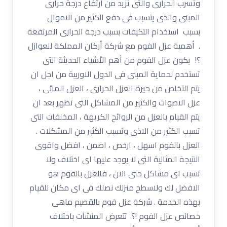
وتسرب الحرارى والتى تزيد من أرتفاع درجة حرارى
المبنى والذى يتسبب فى دفع الكثير من الاموال
بسبب استخدام التكيفات بسبب درجة الحرارى المرتفعة
. أهمية عزل الفوم مع شركة أركان المملكة للعوازل
؟! يكون عزل الفوم من أهم الاْشياء الحديثة التى
تستخدم لحماية المبنى فى الدول الاوربية من اجل ان
يتم التخلص من حيرة العزل الحرارى ، العزل المائى ،
عزل الاصوات والكثير من المشاكل التى تظهر بعد ان
يتم القيام بالعزل من الروائح الكريهة ، المخلفات التى
تسبب الكثير من الاذى وتسبب الكثير من المشكلات .
العزل بالفوم اسهل ، ارخص ، اضمن ، افضل واقوى
النتيجة المثالية التى لا يوجد عليها اى اختلاف ولا
تسبب اى مشاكل حتى الان ، فالعزل بالفوم هو
الافضل لك ولاسطح منزلك نصلك فى اى مكان للقيام
بهذه الخدمة . شركة عزل فوم بالقصيم ماهى
خصائص عزل الفوم !؟ تتعرض المنشآت باختلاف