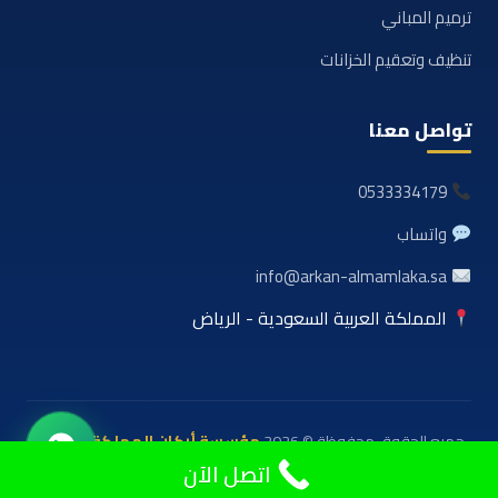
ترميم المباني
تنظيف وتعقيم الخزانات
تواصل معنا
0533334179
واتساب
info@arkan-almamlaka.sa
المملكة العربية السعودية - الرياض
جميع الحقوق محفوظة © 2026
مؤسسة أركان المملكة للعوازل
والمقاولات
اتصل الآن