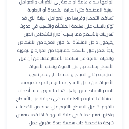
أنواعها سواء عامة أو خاصة إلى التغيرات والعوامل
البيئية المختلفة مثل الحرارة الشديدة أو الرطوبة
تساقط الأمطار وغيرها من العوامل البيئية التي قد
تؤثر بالسلب على سلامة المنشأة والتسبب في حدوث
تسريبات بالأسطح مما يسبب أضرار للأشخاص الذين
يقيمون داخل المنشأة، لذا فإن العديد من الأشخاص
يلجأ لعمل عزل للأسطح لحمايتها من الحرارة والرطوبة
والمياه الناتجة عن تساقط الأمطار فضلا عن أن عزل
الأسطح يساعد في عزل الصوت وتجنب الأصوات
المزعجة بخارج المبنى والحفاظ على عدم تسرب
الأصوات من داخل المبنى مما يوفر للمرء خصوصية
تامة والحفاظ عليها ولعل هذا ما يحرص عليه أصحاب
المنشات التجارية والعامة. ماهى طريقة عزل الاْسطح
بالفوم !؟ عزل الاسطح بالفوم علي عديد من الخطوات
ولكنها تعتبر عملية في غاية السهولة اذا قمت بتعيين
شركة متخصصة ذات سمعة جيدة وفريق عمل