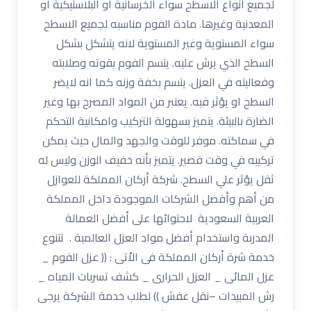
لجميع انواع الاسطح سواء الخرسانية او البلاستيكية او
المعدنية وغيرها. مادة الفوم مناسبه لجميع الاسطح
سواء المستوية وغير المستوية لانه يتشكل بشكل
السطح الذي يرش عليه. يتسم الفوم بقوته وصلابته
وفعاليته في العزل. يتسم بخفة وزنه كما انه لايضر
السطح او يؤثر فيه. يعتبر من المواد المصرح بها وغير
الضارة بالبيئة. يتميز بسهولة التركيب وامكانية التحكم
في سماكته. موفر للوقت والجهد والمال حيث يمكن
تركيبه في وقت قصير. يتميز بأنه خفيف الوزن وليس له
ثقل يؤثر علي السطح. شركة أركان المملكة للعوازل
من أهم وأفضل الشركات الموجودة داخل المملكة
العربية السعودية لاحتوائها على أفضل العمالة
المدربة واستخدام أفضل مواد العزل العالمية . تتنوع
خدمة شرة أركان المملكة فى الاْتى : (( عزل الفوم _
عزل المائى _ العزل الحرارى _ كشف تسربات المياه _
رش المبيدات –نقل عفش )) لطلب خدمة الشركة يرجى