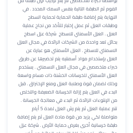
بواسطة خبراء متخصصين ثم يتم تركيب أول طبقة من
الفوم ثم الطبقة التالية بنفس السمك المحدد . في
النهاية يتم إضافة طبقة الحماية لحماية السطح
وطبقات العزل ثم عمل إختبار للتأكد من نجاح عملية
العزل . العزل الأسمنتي للاسطح شركة عزل اسطح
بحائل تعد واحدة من الشركات الرائدة في مجال العزل
الاسمنتي للاسطح . العزل الأسمنتي هو عبارة عن
العزل بإستخدام مواد أسمنتيه يتم تحضيرها عن طريق
خبراء متخصصين في مجال العزل الاسمنتي . يستخدم
العزل الأسمنتي للخرسانات الخشنة ذات مسام واسعة
وذلك لضمان قوة وصلابة العزل ومنع الإختراق . قبل
البدء في العزل يتم إزالة الخرسانة الضعيفة والتخلص
من الإنتوءات الزائدة ثم البدء في معالجة الخرسانة .
تتم عملية العزل ثم يتم رش العزل لمدة 5 أيام
متواصلة لكي يزيد من قوة مادة العزل ثم يتم إضافة
طبقة خرسانية أخرى بغرض حماية الأرض . شركة عزل