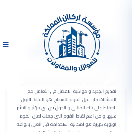
شركة عزل اسطح بحائل
0533334179 عزل فوم عزل
مائى
شركة عزل اسطح بحائل 0533334179 عزل فوم عزل
مائى شركة عزل اسطح بحائل و كعادة الشركة فى
تقديم الجديد و مواكبة الافضل فى التعامل مع
المنشئات كان عزل الفوم للاسطح هو الاختيار الاول
للحفاظ على تلك المباني و الحول بين اى مؤثر و التاثير
عليها و من اهم نقاط القوم التى جعلت لعزل الفوم
اولويه كبيرة هو امكانية استخدامه فى العزل بانواعه