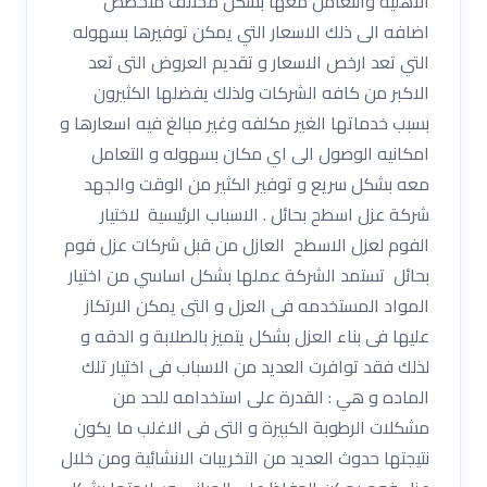
الاهليه والتعامل معها بشكل مختلف متخصص
اضافه الى ذلك الاسعار التي يمكن توفيرها بسهوله
التي تعد ارخص الاسعار و تقديم العروض التى تعد
الاكبر من كافه الشركات ولذلك يفضلها الكثيرون
بسبب خدماتها الغير مكلفه وغير مبالغ فيه اسعارها و
امكانيه الوصول الى اي مكان بسهوله و التعامل
معه بشكل سريع و توفير الكثير من الوقت والجهد
شركة عزل اسطح بحائل . الاسباب الرئيسية لاختيار
الفوم لعزل الاسطح العازل من قبل شركات عزل فوم
بحائل تستمد الشركة عملها بشكل اساسي من اختيار
المواد المستخدمه فى العزل و التى يمكن الارتكاز
عليها فى بناء العزل بشكل يتميز بالصلابة و الدقه و
لذلك فقد توافرت العديد من الاسباب فى اختيار تلك
الماده و هي : القدرة على استخدامه للحد من
مشكلات الرطوبة الكبيرة و التى فى الاغلب ما يكون
نتيجتها حدوث العديد من التخريبات الانشائية ومن خلال