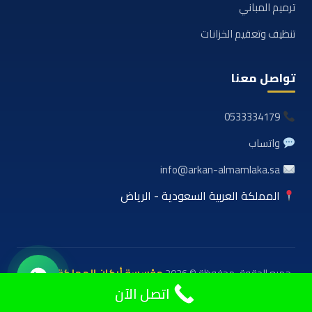
ترميم المباني
تنظيف وتعقيم الخزانات
تواصل معنا
0533334179
واتساب
info@arkan-almamlaka.sa
المملكة العربية السعودية - الرياض
جميع الحقوق محفوظة © 2026
مؤسسة أركان المملكة للعوازل
والمقاولات
اتصل الآن