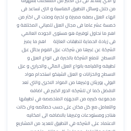
و الذي يساعد فى حل الكثير من المشكلات بسهولة
من خلال وسائل التطبيق المناسبة و التى تساعد فى
انهاء العزل بصفه مميزة و لخبرة وصلت الى اكثر من
خمسة عشر عاما فى مجال العزل للمباني المختلفة و
اهم ما نحاول توفيرة هو مستوى الجوده العالمي
فى زيادة الحماية للطبقات العازلة اهم ما يميز
الشركة عن غيرها من شركات عزل الفوم بحائل عزل
الاسطح تتمتع الشركة بالخبرة فى انواع العزل و
تطبيقه والقيامه بانواع العزل المائي والحراري و عزل
الاسطح والخزانات و العزل الشينكو استخدام مواد
البولي يوريثان وغيرها من المواد الاخرى والتي تعد
الافضل كما ان للشركه الدور الكبير في اضافه
مجموعه كبيره من الاجهزه المتخصصه في تطبيقها
والتعامل مع كل مكان على حسب خصائصه وان كانت
هناجر ومستودعات وغيرها بالاضافه الى امكانيه
الاعتماد على الشركه في التطبيق للعديد من المشاريع