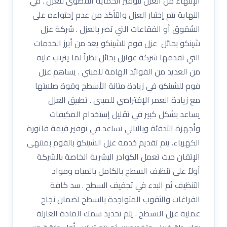
الإنتهاء من العزل لتوفير الحماية القصوى للعزل . في
النهاية يتم إختبار العزل والتأكد من عدم إحتواءه على
الشقوق أو الفقاعات التي تضر بالعزل . شركة عزل
شينكو بحائل عزل فوم للشينكو يعد من أبرز الخدمات
التي تقدمها شركة عوازل بحائل نظراً لما يترتب عليه
من العديد من الفوائد الهامة للمبني . يساهم عزل
فوم للشينكو في زيادة متانة الأسطح وقوة صلابتها
مع زيادة العمر الإفتراضي للمبنى . تطبيق العزل
يساعد بشكل كبير في تقليل إستخدام المكيفات
وأجهزة التدفئة وبالتالي تساعد في توفير قيمة فاتورة
الكهرباء. يتم تقديم خدمة عزل الشينكو بالفوم بمنتهى
الإتقان حيث تعمل الكوادر البشرية الخاصة بالشركة
أولاً على تنظيف السطح بالكامل بالمياه ومواد
التنظيف ثم البدء في تجفيف السطح . سد كافة
الفراغات والثقوب المتواجدة بالسطح لضمان نجاح
عملية عزل الاسطح . يتم تحديد سمك المادة العازلة