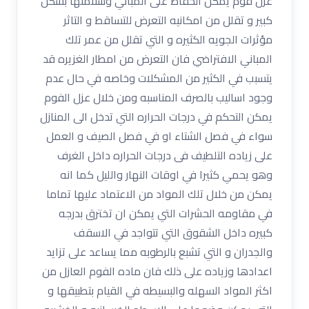
عزل فوم يمكن الحفاظ على المباني وسلامتها بشكل
كبير و تقلل من امكانيه التعرض للتساقط و التاثر
مؤثرات الجويه الكثيره و التي تقلل من عمر تلك
المباني الافتراضي فان التعرض من امطار الغزيره قد
يتسبب في الكثير من المشكلات وخاصه في حال عدم
وجود اساليب بالصرف المناسبه ومن خلال عزل الفوم
يمكن التحكم في درجات الحراره التي تدخل الى المنازل
سواء في فصل الشتاء او في فصل الصيف و العمل
على زياده التلطيف فى درجات الحراره داخل الغرف
وهو يحمي كثيرا في اوقات النهار والليل كما انه
يمكن من خلال تلك المواد من الاعتماد عليها تماما
في مقاومه الحشرات التي يمكن ان تخترق بدرجه
كبيره داخل الشقوق التي تتواجد في الاسقف
والجدران و التي تشبع بالرطوبه مما يساعد على تزايد
اعدادها وزياده على ذلك فان ماده الفوم العازل من
اكثر المواد السهله والبسيطه في القيام بتطبيقها و