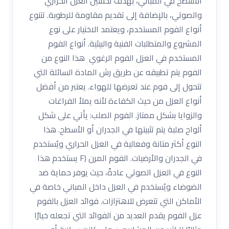
الأسطح في المباني، بهدف تحسين العزل الحراري
والصوتي، بالإضافة إلى تقديم مقاومة للرطوبة. تتنوع
أنواع الفوم المستخدم، ويعتمد الاختيار على نوع
المشروع والمتطلبات الفنية والبيئية. أنواع الفوم
المستخدم في العزل الفوم الرغوي هذا النوع من
الفوم يتم تطبيقه عن طريق رش المادة السائلة التي
تتحول إلى فوم عند تعرضها للهواء. يعتبر من أفضل
أنواع العزل من حيث الكفاءة لأنه يملأ الفراغات
والزوايا بشكل ممتاز. الفوم الصلب: يأتي على شكل
ألواح صلبة يتم تثبيتها في الجدران أو الأسطح. هذا
النوع أكثر متانة وفعالية في العزل الحراري ويُستخدم
في الجدران والأرضيات. الفوم المرن (F يستخدم هذا
النوع في العزل الصوتي عادةً، حيث يوفر حماية ضد
الضوضاء ويُستخدم في العزل داخل المباني خاصة في
الأماكن التي تتعرض للاهتزازات. فوائد العزل بالفوم
عزل الفوم يقدم العديد من الفوائد التي تجعله خيارًا