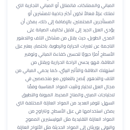
المباني والممتلكات. فالمنازل أو المباني التجارية التي
تمتلك عزلاً فعالاً تكون أكثر جاذبية للمشترين أو
المستأجرين المحتملين. بالإضافة إلى ذلك، يمكن أن
يؤدي العزل الجيد إلى تقليل تكاليف الصيانة على
المدى الطويل، حيث يقلل من مشاكل التلف والتدهور
الناجمة عن تغيرات الحرارة والرطوبة. باختصار، يعتبر عزل
الأسطح أمرًا حيويًا لتحسين كفاءة المباني وتوفير
الطاقة. فهو يحسن الراحة الحرارية ويقلل من
استهلاك الطاقة والتأثير البيئي، كما يحمي المباني من
التلف والتدهور. يُنصح بالتعاون مع متخصصين في
مجال العزل لاختيار وتثبيت المواد المناسبة وفقًا
لاحتياجات المبنى والمناخ المحيط. المرونة والتطبيق
السهل: تتوفر العديد من المواد العازلة المختلفة التي
يمكن استخدامها في عزل الأسطح. وتتراوح من
المواد العازلة التقليدية مثل البوليستيرين المموج
والبولي يوريثان إلى المواد الحديثة مثل الألواح العازلة