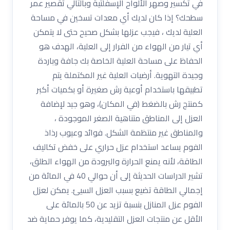
في تكسير وصهر الألواح الإسفلتية وبالتالي تقصير عمر
سطحك؟ إذا كان لديك أي معدات تسخين في مساحة
العلية لديك ، فيجب عزلها بشكل صحيح حتى لا يتمكن
أي تيار من الهواء من الفرار إلى العلية، الهدف هو
الحفاظ على مساحة العلية الخاصة بك جافة وباردة
وجيدة التهوية. أرضيات العلية غير المكتملة يتم
تطبيقها باستخدام أوعية رش صغيرة أو بكميات أكبر
كمنتج رش بالضغط (في المكان)، وهو جيد لإضافة
العزل إلى المناطق متناهية الصغر الموجودة ،
والمناطق غير منتظمة الشكل. فوائد وعيوب رذاذ
الفوم يساعد استخدام عزل حراري على خفض تكاليف
الطاقة، لأنه يمنع الحرارة والبرودة من الهواء الطلق،
تشير الدراسات الحديثة إلى أن حوالي 40 في المائة من
إجمالي الطاقة تضيع بسبب العزل السيئ. يمكن لعزل
الفوم عزل المنازل بنسبة تزيد عن 50 بالمائة على
الأقل عن منتجات العزل التقليدية، كما يوفر حماية ضد