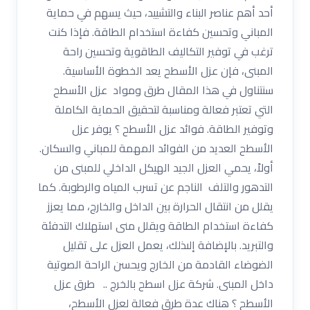
أحد أهم عناصر البناء والتشييد، حيث يسهم في حماية
المباني وتحسين كفاءة استخدام الطاقة. فإذا كنت
ترغب في توفير التكاليف الطاقوية وتحسين راحة
المبنى، فإن عزل الأسطح يعد الخطوة الأساسية.
سنتناول في هذا المقال طرق ومواد عزل الأسطح
التي تعتبر فعالة ومناسبة لتحقيق الحماية الكاملة
وتوفير الطاقة. فوائد عزل الأسطح ؟ يوفر عزل
الأسطح العديد من الفوائد المهمة للمباني والسكان.
أولاً، يحمي العزل الجيد الهيكل الداخلي للمبنى من
التدهور والتلف الناجم عن تسرب المياه والرطوبة. كما
يقلل من انتقال الحرارة بين الداخل والخارج، مما يعزز
كفاءة استخدام الطاقة ويقلل منى استهلاك التدفئة
والتبريد. بالإضافة إلىذلك، يعمل العزل على تقليل
الضوضاء القادمة من الخارج ويحسن الراحة الصوتية
داخل المبنى. شركة عزل اسطح بالخرج .. طرق عزل
الأسطح ؟ هناك عدة طرق فعالة لعزل الأسطح،