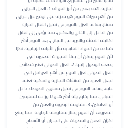
مثاليًا للكثير من المشاريع، سواء كانت سكنية أو
تجارية. هذه بعض من أبرز الفوائد: 1. العزل الحراري
من أهم ميزات الفوم هو قدرته على توفير عزل حراري
ممتاز. يساعد العزل بالفوم في تقليل انتقال الحرارة
من الداخل إلى الخارج والعكس، مما يؤدي إلى تقليل
تكاليف التدفئة والتبريد في المباني. يعد الفوم أكثر
كفاءة من المواد التقليدية مثل الألياف الزجاجية، نظرًا
لأن الفوم يمكن أن يملأ الفجوات الصغيرة التي
يصعب الوصول إليها. 2. العزل الصوتي تعتبر خصائص
العزل الصوتي لعزل الفوم من أهم العوامل التي
تجعل العديد من المنشآت التجارية والسكنية تعتمد
عليه. يساعد الفوم في تقليل مستوى الضوضاء داخل
المباني، مما يخلق بيئة أكثر هدوءًا وراحة للمقيمين
أو العاملين. 3. مقاومة الرطوبة والعفن من
المعروف أن الفوم يمتاز بمقاومته للرطوبة، مما يمنع
تكوُّن العفن والفطريات على الجدران أو الأسطح