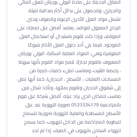
المنازل الحديثة على مادة البولي يوريثان للعزل المائي
والحراري، وللحصول على بدائل أكثر صداقة للبيئة.
تشمل مواد العزل الأخرى الرغوة والصوف وحتى
الزجاج المعزول للنوافذ، يعتمد أفضل عزل لمنزلك على
الموقف وإذا كنت تقوم باستبدال أو استكمال العزل
الموجود. فيما يلي أحد حلول العزل الأكثر شيوعًا
المتوفرة وهي: المواد العازلة السائبة، البولي يوريثان
المعروف بالفوم تجاريًا. تتميز مواد الفوم بأنها سهلة
، رخيصة التثبيت، ومناسب لملء كميات كبيرة من
المساحات (العليات ، الأسطح ، الجدران)، كما أنها تصل
إلى شقوق الجدران وتقوم بملئها، وتأخذ شكل مرن
مناسب للمكان الذي يراد عزله. أفضل شركة عزل فوم
بالمزاحمية 0533334179 ضرورة التهوية عند عزل
الأسطح المسطحة والعلية التهوية ضرورية للسماح
للرطوبة المتراكمة من الداخل للهروب، كما يسمح
للهواء الساخن بالهروب في الصيف. إذا لم تجد