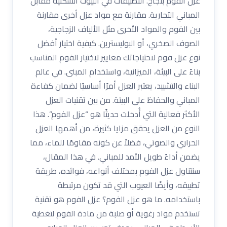
عزل الفوم بنجاح. التطبيقات في البيوت السكنية مقابل
المباني التجارية. مقارنة مع مواد عزل أخرى مقارنة
بين الفوم والمواد الأخرى مثل الألياف الزجاجية،
الصوف الصخري، أو البوليسترين. كيفية اختيار أفضل
نوع عزل فوم لاحتياجاتك معايير لاختيار الفوم المناسب
بناءً على البيئة، الميزانية، واستخدام المبنى. في عالم
البناء والتشييد، يعتبر العزل أمرًا أساسيًا لضمان كفاءة
المباني والحفاظ على البيئة. من بين تقنيات العزل
الأكثر فعالية التي أُدخلت حديثًا هو “عزل الفوم”. هذا
النوع من العزل يحقق مزايا كثيرة، من أهمها العزل
الحراري والصوتي، فضلاً عن كونه مقاومًا للماء، مما
يضمن أداءً طويل الأمد للمباني. في هذا المقال،
سنتناول عزل الفوم بمختلف أنواعه، فوائده، طريقة
تطبيقه، وأيضًا العيوب التي قد تكون مرتبطة
باستخدامه. ما هو عزل الفوم؟ عزل الفوم هو تقنية
تستخدم مواد رغوية أو صلبة من مادة الفوم لتغطية