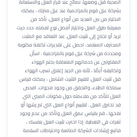
الصحية قبل وضعها. نصائح عند قرار العزل والاستعانة
بشركة عزل فوم بالمزاحمية عند عزل منزلك ، يمكنك
الاختيار من بين العديد من أنواع العزل، تأكد من
معرفة طرق العزل واختيار أفضل نوع تفضله. حدد حيث
تريد أو تحتاج إلى تثبيت العزل. عند التعاقد مع المثبت
المحترف المعتمد، احصل على تقديرات تكلفة مكتوبة
ومحددة من شركة عزل فوم بالمزاحمية . اسأل
المقاولين عن خدماتهم المتعلقة بختم الهواء
وتكاليفه أيضًا ، لأنه من الجيد إغلاق تسرب الهواء
قبل تثبيت العزل. لتقييم التثبيت الشامل ، يمكنك قياس
سماكة الطلاء، والتحقق من وجود فجوات. افحص
العزل للتأكد من ملاءمته حول مكونات المبنى التي
قد تخترق العزل . لتقييم أنواع العزل التي تم رشها أو
نفخها ، قم بقياس عمق العزل وتأكد من عدم وجود
ثغرات في التغطية. إذا اخترت تثبيت العزل بنفسك ،
فاتبع إرشادات الشركة الصانعة واحتياطات السلامة