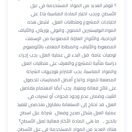
؟ تتوفر العديد من المواد المستخدمة في عزل
الأسطح، ويجب اختيار المادة المناسبة بناءً على
احتياجات المشروع ومتطلبات العزل. تشمل هذه
الموادالبوليستيرين المموج، والبولي يوريثان، والألياف
الزجاجية، والألواح العازلة المصنوعة من الإسمنت
المضغوط والألياف، والمطاط المغلف بالألومنيوم.
توصيات عامة قبل البدء في عملية العزل، يجب إجراء
دراسة متأنية للمشروع والتعرف على متطلبات العزل
والمواد المناسبة. يجب الالتزام بتوجيهات الشركة
المصنعة للمواد واتباع أفضل الممارسات للحصول
على نتائج فعالة ومتينة. يجب أيضًا الاهتمام بتفاصيل
التثبيت وضمان عدم وجود فجوات أو تسربات في
العزل. قد تحتاج إلى الاستعانة بمقاول متخصص لتنفيذ
عملية العزل بشكل صحيح وفعال. شركة عزل اسطح
بالخرج .. ما هي المادة الأكثر فعالية لعزل الأسطح؟
هناك العديد من المواد المستخدمة في عزل الأسطح،