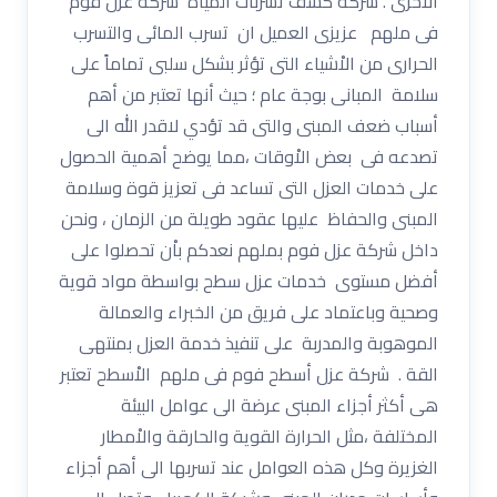
الاْخرى . شركة كشف تسربات المياه شركة عزل فوم
فى ملهم عزيزى العميل ان تسرب المائى والتسرب
الحرارى من الاْشياء التى تؤثر بشكل سلبى تماماً على
سلامة المبانى بوجة عام ؛ حيث أنها تعتبر من أهم
أسباب ضعف المبنى والتى قد تؤدي لاقدر الله الى
تصدعه فى بعض الاْوقات ،مما يوضح أهمية الحصول
على خدمات العزل التى تساعد فى تعزيز قوة وسلامة
المبنى والحفاظ عليها عقود طويلة من الزمان ، ونحن
داخل شركة عزل فوم بملهم نعدكم باْن تحصلوا على
أفضل مستوى خدمات عزل سطح بواسطة مواد قوية
وصحية وباعتماد على فريق من الخبراء والعمالة
الموهوبة والمدربة على تنفيذ خدمة العزل بمنتهى
القة . شركة عزل أسطح فوم فى ملهم الاْسطح تعتبر
هى أكثر أجزاء المبنى عرضة الى عوامل البيئة
المختلفة ،مثل الحرارة القوية والحارقة والاْمطار
الغزيرة وكل هذه العوامل عند تسربها الى أهم أجزاء