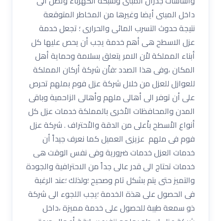
وأساسات جدران المبنى وشبكة الكهرباء وتصل الى
داخل المبنى أيضا وغيرها من المخاطر المتوقعة
نتيجة حدوث التسرب المائى والحرارى ؛ تجعل خدمة
عزل الاسطح هى أهم خدمة يجب أن يحص عليها كل
أبناء المملكة لاْن الامر يتعلق بسلامة وحماية أهل
المكان ،وفى هذا الصدد ؛فاْن شركة أركان المملكة
للعوازل للعزل من خلال شركة عزل فوم بملهم تحرص
على أن توفر الى أهالى ملهم وأهالى الزاحمية وباقى
المدن والمحافظات الاْخرى بالمملكة خدمات عزل كل
أنواع الاْسطح باْعلى من الدقة والاْحتراف . شركة عزل
فوم فى ملهم عزيزى العميل كما نعرف جيداً أن
خدمات العزل خدمات ضرورية وفى نفس الوقت هى
خدمات تحتاج الى قدر عالى جداً من الاحترافية والجودة
والتميز حتى يتم بشكل تام وصحيح ؛ولذلك ؛عند الرغبة
فى الحصول على هذة الخدمة ؛يجب اللجوء الى شركة
ذو سمعة طيبة للحصول على خدمة مميزة ،داخل