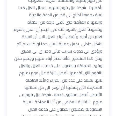
عزل فوم بملهم والمملكة العربية السعودية
باْكملها شركة عزل فوم بملهم اعمال العزل كما
نعرف حميعاً تحتاج الى قدر من الدقة والخبرة
والمهارة الفائقة حتى باْعلى درجة من الكفاْة
وخصوصاً العزل بالفوم لاْنة على الرغم أن العزل بالفوم
تعتبر من أجود وأفضل أنواع العزل الان أن تنفيذة
بشكل خاطى يجعل عملية العزل كما لو كانت لم تتم
ويؤدى الى حدوث تسريب مائى وحرارى الى المبنى ،
ومن هذا المنطلق فاْننا ننصح أبناء ملهم وجميع مدن
وقرى المملكة بالحصول على خدمات العزل والعزل
بالفوم التى تقدمها أفضل شركة عزل فوم بملهم
لانها تعتمد على عدد من الخبراء والاْيد العاملة
المحترفة التى يمكنها أن توفر الى كل عملائها
الاْفضل أفضل مستوى خدمة . شركة عزل فوم فى
ملهم الغالبية العظمى من أبنا المملكة العربية
السعودية يفضلون الحصول على خدمة العزل