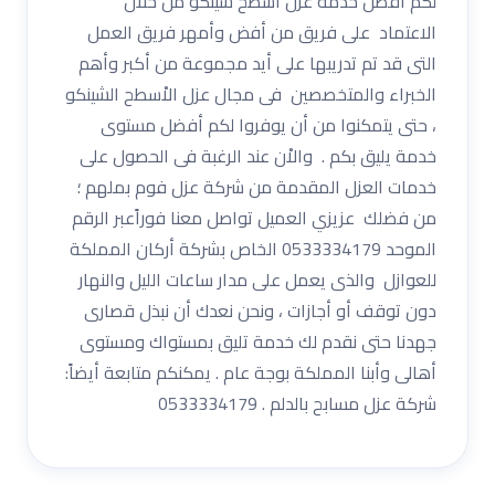
لكم أفضل خدمة عزل أسطح شينكو من خلال
الاعتماد على فريق من أفض وأمهر فريق العمل
التى قد تم تدريبها على أيد مجموعة من أكبر وأهم
الخبراء والمتخصصين فى مجال عزل الاْسطح الشينكو
، حتى يتمكنوا من أن يوفروا لكم أفضل مستوى
خدمة يليق بكم . والاْن عند الرغبة فى الحصول على
خدمات العزل المقدمة من شركة عزل فوم بملهم ؛
من فضلك عزيزي العميل تواصل معنا فوراًعبر الرقم
الموحد 0533334179 الخاص بشركة أركان المملكة
للعوازل والذى يعمل على مدار ساعات الليل والنهار
دون توقف أو أجازات ، ونحن نعدك أن نبذل قصارى
جهدنا حتى نقدم لك خدمة تليق بمستواك ومستوى
أهالى وأبنا المملكة بوجة عام . يمكنكم متابعة أيضاً:
شركة عزل مسابح بالدلم . 0533334179