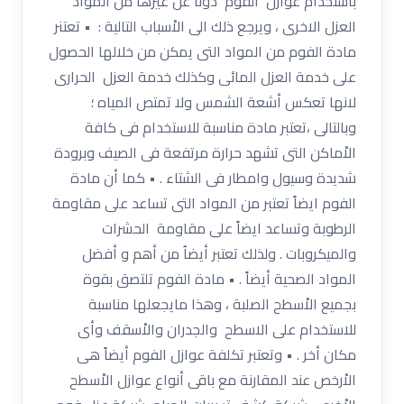
باستخدام عوازل الفوم دوناً عن غيرها من المواد
العزل الاخرى ، ويرجع ذلك الى الاْسباب التالية : • تعتنر
مادة الفوم من المواد التى يمكن من خلالها الحصول
على خدمة العزل المائى وكذلك خدمة العزل الحرارى
لانها تعكس أشعة الشمس ولا تمتص المياه ؛
وبالتالى ،تعتبر مادة مناسبة للاستخدام فى كافة
الاْماكن التى تشهد حرارة مرتفعة فى الصيف وبرودة
شديدة وسيول وامطار فى الشتاء . • كما أن مادة
الفوم ايضاً تعتبر من المواد التى تساعد على مقاومة
الرطوبة وتساعد ايضاً على مقاومة الحشرات
والميكروبات . ولذلك تعتبر أيضاُ من أهم و أفضل
المواد الصحية أيضاً . • مادة الفوم تلتصق بقوة
بجميع الاْسطح الصلبة ، وهذا مايجعلها مناسبة
للاستخدام على الاسطح والجدران والاْسقف وأى
مكان أخر . • وتعتبر تكلفة عوازل الفوم أيضاً هى
الاْرخص عند المقارنة مع باقى أنواع عوازل الاْسطح