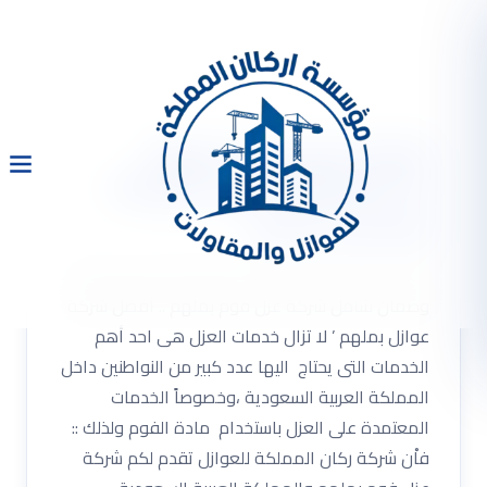
شركة عزل فوم بملهم
0533334179 مع خصم 30%
وضمان شامل
شركة عزل فوم بملهم 0533334179 مع خصم 30%
وضمان شامل شركة عزل فوم بملهم .. أفضل شركة
عوازل بملهم ’ لا تزال خدمات العزل هى احد أهم
الخدمات التى يحتاج اليها عدد كبير من النواطنين داخل
المملكة العربية السعودية ،وخصوصاً الخدمات
المعتمدة على العزل باستخدام مادة الفوم ولذلك ::
فاْن شركة ركان المملكة للعوازل تقدم لكم شركة