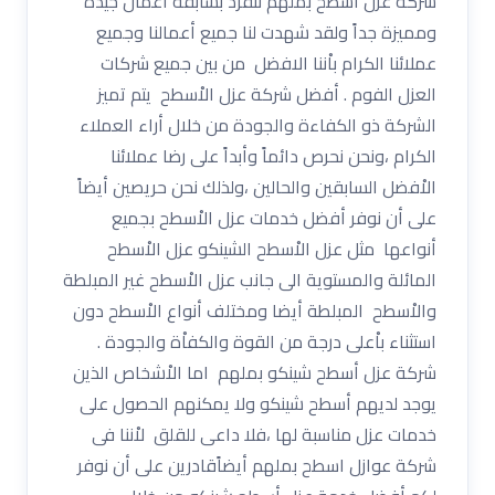
شركة عزل اسطح بملهم ننفرد بسابقة أعمال جيدة
ومميزة جداً ولقد شهدت لنا جميع أعمالنا وجميع
عملائنا الكرام باْننا الافضل من بين جميع شركات
العزل الفوم . أفضل شركة عزل الاْسطح يتم تميز
الشركة ذو الكفاءة والجودة من خلال أراء العملاء
الكرام ،ونحن نحرص دائماً وأبداً على رضا عملائنا
الاْفضل السابقين والحالين ،ولذلك نحن حريصين أيضاً
على أن نوفر أفضل خدمات عزل الاْسطح بجميع
أنواعها مثل عزل الاْسطح الشينكو عزل الاْسطح
المائلة والمستوية الى جانب عزل الاْسطح غير المبلطة
والاْسطح المبلطة أيضا ومختلف أنواع الاْسطح دون
استثناء باْعلى درجة من القوة والكفاْة والجودة .
شركة عزل أسطح شينكو بملهم اما الاْشخاص الذين
يوجد لديهم أسطح شينكو ولا يمكنهم الحصول على
خدمات عزل مناسبة لها ،فلا داعى للقلق لاْننا فى
شركة عوازل اسطح بملهم أيضاًقادرين على أن نوفر