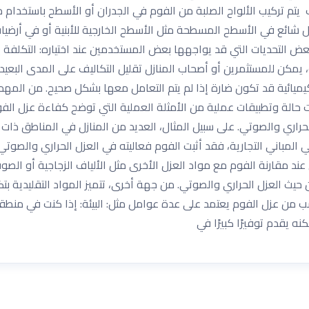
 يتم تركيب الألواح الصلبة من الفوم في الجدران أو الأسطح باستخدام م
 شائع في الأسطح المسطحة مثل الأسطح الخارجية للأبنية أو في أرضيات
بعض التحديات التي قد يواجهها بعض المستخدمين عند اختياره: التكلفة ي
لك، يمكن للمستثمرين أو أصحاب المنازل تقليل التكاليف على المدى البعي
كيميائية قد تكون ضارة إذا لم يتم التعامل معها بشكل صحيح. من الم
ات حالة وتطبيقات عملية من الأمثلة العملية التي توضح كفاءة عزل الفو
راري والصوتي. على سبيل المثال، العديد من المنازل في المناطق ذات د
ي المباني التجارية، فقد أثبت الفوم فعاليته في العزل الحراري والصوتي
د مقارنة الفوم مع مواد العزل الأخرى مثل الألياف الزجاجية أو الصوف
حيث العزل الحراري والصوتي. من جهة أخرى، تتميز المواد التقليدية بت
اسب من عزل الفوم يعتمد على عدة عوامل مثل: البيئة: إذا كنت في منطقة 
نه يقدم توفيرًا كبيرًا في