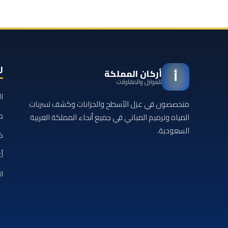
ر
أركان المملكة
أ
للعوازل والمقاولات
ا
متخصصون في عزل الأسطح والخزانات وكشف تسربات
م
المياه وترميم المباني في جميع أنحاء المملكة العربية
السعودية.
خ
أع
ا