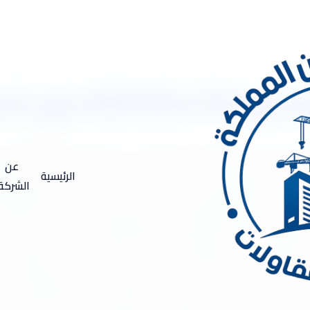
اسطح عزل مائى
المزاحمية 0533334179 عزل الاسطح عزل مائى شركة عزل فوم بالمزاحمية .. تعريف العزل 
و عزل الفوم؟ الأنواع المختلفة من الفوم المستخدم في العزل: شرح الف
عن
الرئيسية
 للعزل مثل مقاومته للماء، العزل الحراري، والمتانة. فوائد العزل بالف
الشركة
لضوضاء. مقاومة الرطوبة والعفن: دوره في منع نمو العفن والعوامل البيئ
الفوم العزل بالفوم الرغوي: شرح كيفية تطبيقه باستخدام آلات خاصة. الع
مع المواد الأخرى مثل الألياف الزجاجية أو البولي يوريثان. الاحتياطات 
حالة وتطبيقات عملية أمثلة على المباني التي استخدمت عزل الفوم بنجاح
المواد الأخرى مثل الألياف الزجاجية، الصوف الصخري، أو البوليسترين. ك
خدام المبنى. في عالم البناء والتشييد، يعتبر العزل أمرًا أساسيًا لضمان كف