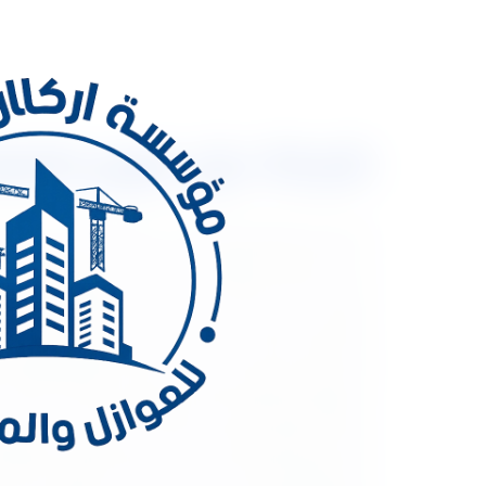
شركة عزل فوم بالمزاحمية 0533334179 عزل ال
شركة عزل فوم ب
من الحلول الأكثر شيوعًا في مجال البناء والعزل. ما ه
المرن خصائص الفوم: ما الذي يجعل الفوم خيارًا ممتازًا
الطاقة في المباني. العزل الصوتي: فاعليته في تقليل ا
بيئة المنزل أو المكتب من حيث الراحة. طرق تطبيق عزل 
أو الأسطح. العيوب والتحديات التكلفة: مقارنة التكلفة 
خصوصًا بالنسبة للمواد الكيميائية المستخدمة. دراسات 
التجارية. مقارنة مع مواد عزل أخرى مقارنة بين الفوم و
لاختيار الفوم المناسب بناءً على البيئة، الميزانية، واست