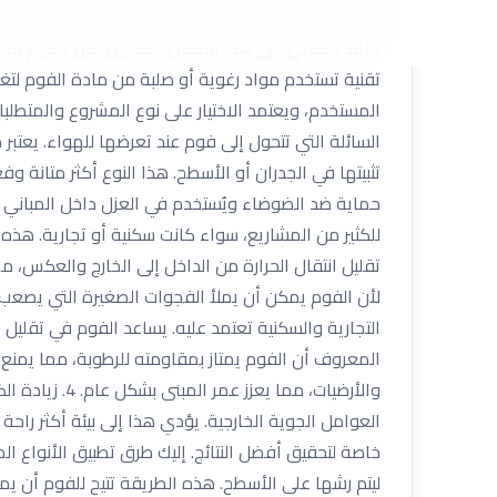
الأكثر فعالية التي أُدخلت حديثًا هو “عزل الفوم”. هذا
الأمد للمباني. في هذا المقال، سنتناول عزل الفوم بم
تقنية تستخدم مواد رغوية أو صلبة من مادة الفوم لتغط
المستخدم، ويعتمد الاختيار على نوع المشروع والمتطلبا
السائلة التي تتحول إلى فوم عند تعرضها للهواء. يعتبر
حماية ضد الضوضاء ويُستخدم في العزل داخل المباني خاصة
تقليل انتقال الحرارة من الداخل إلى الخارج والعكس، مما
المعروف أن الفوم يمتاز بمقاومته للرطوبة، مما يمنع 
والأرضيات، م
العوامل الجوية الخارجية. يؤدي هذا إلى بيئة أكثر راح
خاصة لتحقيق أفضل النتائج. إليك طرق تطبيق الأنواع ا
ليتم رشها على الأسطح. هذه الطريقة تتيح للفوم أن يمل