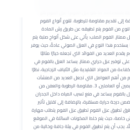
فضلاً عن كونه مقاومًا للماء، مما يضمن أداءً طويل
بطة باستخدامه. ما هو عزل الفوم؟ عزل الفوم هو
 إلى تقديم مقاومة للرطوبة. تتنوع أنواع الفوم
 النوع من الفوم يتم تطبيقه عن طريق رش المادة
ل ممتاز. الفوم الصلب: يأتي على شكل ألواح صلبة يتم
تثبيتها في الجدران أو الأسطح. هذا النوع أكثر متانة وفعالية في العزل الحراري ويُستخدم في الجدران والأرضيات. الفوم المرن (F يستخدم هذا النوع في العزل الصوتي عادةً، حيث يوفر
دم العديد من الفوائد التي تجعله خيارًا مثاليًا
ل الحراري من أهم ميزات الفوم هو قدرته على توفير عزل حراري ممتاز. يساعد العزل بالفوم في
اءة من المواد التقليدية مثل الألياف الزجاجية، نظرًا
بر خصائص العزل الصوتي لعزل الفوم من أهم العوامل التي تجعل العديد من المنشآت
التجارية والسكنية تعتمد عليه. يساعد الفوم في تقليل مستوى الضوضاء داخل المباني، مما يخلق بيئة أكثر هدوءًا وراحة للمقيمين أو العاملين. 3. مقاومة الرطوبة والعفن من
زل بالفوم يساعد في منع تسرب المياه داخل الجدران
ل المبنى، حيث يضمن درجة حرارة مستقرة، بالإضافة إلى تقليل تأثير
ر. طرق تطبيق عزل الفوم تطبيق عزل الفوم يتطلب مهارة
رش خاصة، حيث يتم خلط المكونات السائلة في الموقع
ا. يجب أن يتم تطبيق الفوم في بيئة جافة وخالية من