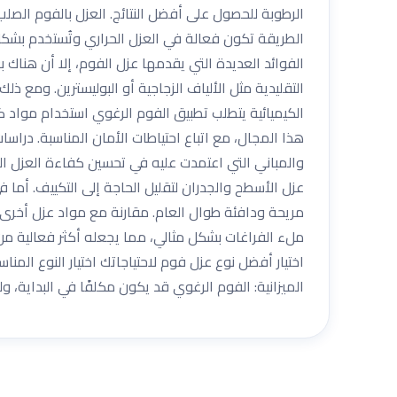
الرطوبة للحصول على أفضل النتائج. العزل بالفوم الصلب
الطريقة تكون فعالة في العزل الحراري وتُستخدم بشكل
الفوائد العديدة التي يقدمها عزل الفوم، إلا أن هناك 
التقليدية مثل الألياف الزجاجية أو البوليسترين. ومع ذ
الكيميائية يتطلب تطبيق الفوم الرغوي استخدام مواد 
هذا المجال، مع اتباع احتياطات الأمان المناسبة. دراس
والمباني التي اعتمدت عليه في تحسين كفاءة العزل الح
عزل الأسطح والجدران لتقليل الحاجة إلى التكييف. أما ف
مريحة ودافئة طوال العام. مقارنة مع مواد عزل أخرى عن
ملء الفراغات بشكل مثالي، مما يجعله أكثر فعالية من 
اختيار أفضل نوع عزل فوم لاحتياجاتك اختيار النوع المن
الميزانية: الفوم الرغوي قد يكون مكلفًا في البداية، ولك