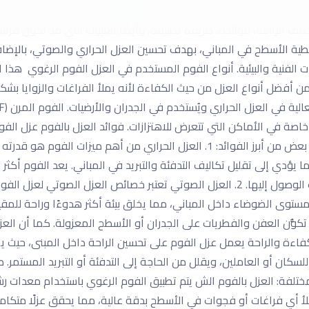
 النوع من العزل يحقق مزايا كثيرة، من أهمها العزل الحراري والصوتي، 
ختلف أنواعه، فوائده، طريقة تطبيقه، وأيضًا العيوب التي قد تكون مرت
ية الأسطح في المباني، بهدف تحسين العزل الحراري والصوتي، بالإضافة
ت الفنية والبيئية. أنواع الفوم المستخدم في العزل الفوم الرغوي هذا
 من أفضل أنواع العزل من حيث الكفاءة لأنه يملأ الفراغات والزوايا بشك
 في الأماكن التي تتعرض للاهتزازات. فوائد العزل بالفوم عزل الفوم يق
للكثير من المشاريع، سواء كانت سكنية أو تجارية. هذه بعض من أبرز الفوائد: 1. العز
 يؤدي إلى تقليل تكاليف التدفئة والتبريد في المباني. يعد الفوم أكثر كف
لأن الفوم يمكن أن يملأ الفجوات الصغيرة التي يصعب الوصول إليها. 2. العزل الصوتي تعت
تكوُّن العفن والفطريات على الجدران أو الأسطح المعزولة. كما أن الع
ما يعزز عمر المبنى بشكل عام. 4. زيادة الكفاءة والراحة يعمل عزل الفوم على تحسين الراحة داخ
ة للسكان أو العاملين، ويقلل من الحاجة إلى التدفئة أو التبريد المستم
لمختلفة: العزل بالفوم الش يتم تطبيق الفوم الرغوي باستخدام معدات 
أ أي فراغات أو فجوات في الأسطح بدقة عالية، مما يحقق عزلًا متكاملً