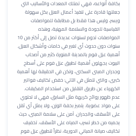
بكافة أنواعه، فهي تمتلك المعدات والأساليب التي
جعلتها قادرة على تنفيذ أعمال العزل بكل سهولة
ويسر، وليس هذا فقط بل مطابقة للمواصفات
القياسية للجودة والسلامة المهنية، وهذه
المواصفات تدوم لسنوات عديدة تصل إلى أكثر من 10
سنوات دون حدوث أي تغير في خامات وأشكال العزل.
أهمية عزل فوم بالمدينة المنورة كثير من أصحاب
البيوت يجهلون أهمية تطبيق عزل فوم على أسطح
وجدران المبنى السكنى، ولكن في الحقيقة لها أهمية
كبرى، والتي تتمثل في الآتي: خفض تكاليف فواتير
الكهرباء عن طريق التقليل من استخدام المكيفات.
عدم ظهور روائح كريهة مثل السابق، فهي لا تحتوي
على مواد عضوية. يتميز بخفة الوزن، ولا يمثل أي ثقل
على الأسقف والجدران. آمن على سلامة المبنى، حيث
يحميه من خطر تسرب المياه على الأسقف. تخفيف
تكاليف صيانة المباني الدورية، نظراً لتطبيق عزل فوم