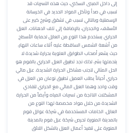
إلى داخل المبنى السكني، حيث هذه التسربات قد
تسبب في صدأ وتآكل المواد الحديد في الخرسانة
الإسمنتية وبالتالي تسبب في تشقق وشرخ كبير على
الأسقف، والجدران، بالإضافة إلى تلف الدهانات. العزل
الحراري يستخدم هذا النوع من العازل لحماية الأسطح
من أشعة الشمس الساقطة عليه أثناء ساعات النهار،
حيث يشعر أصحاب الطوابق العلوية بحرارة شديدة لا
يتحملها بشر، لذلك نجد تطبيق العزل الحراري بالفوم هو
الحل المثالي لتجنب مشاكل الحرارة الشديدة. عزل مائي
حراري أحياناً يطلب العميل تطبيق نوعان من العزل في
وقت واحد وهما العزل المائي مع الحراري لتفادي
المشكلات الناتجة من تسربات المياه وأيضاً من الحرارة
الشديدة من خلال مواد مخصصة لهذا النوع من
العازل. الخامات المستخدمة في شركة عوازل فوم
بالمدينة المنورة تحرص شركة عزل فوم بالمدينة
المنورة على تنفيذ أعمال العزل بالشكل اللائق