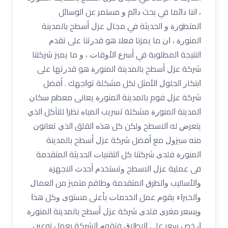
، ﺍﻧﻨﺎ ﺩﺍﺋﻤﺎ ﻓﻲ ﺑﺤﺚ ﺩﺍﺋﻢ ﻭ ﻣﺴﺘﻤﺮ ﻋﻦ ﺍﻟﻮﺳﺎﺋﻞ
ﺍﻟﻤﺘﻄﻮﺭﺓ ﻭ ﺍﻟﺤﺪﻳﺜﺔ ﻓﻲ ﻣﺠﺎﻝ ﻋﺰﻝ ﺃﺳﻄﺢ ﺑﺎﻟﻤﺪﻳﻨﺔ
ﺍﻟﻤﻨﻮﺭﺓ ، ﺍﻥ ﻣﺎ ﻳﻤﺰﻧﺎ ﻓﻌﻼ ﻫﻮ ﻗﺪﺭﺗﻨﺎ ﻋﻠﻰ ﺗﻘﺪﻡ
ﺍﻟﻨﺘﻴﺠﺔ ﺍﻟﻤﻄﻠﻮﺑﺔ ﻓﻲ ﺃﺳﺮﻉ ﺍﻷﻭﻗﺎﺕ ، ﻭ ﻣﺎ ﻳﻤﻴﺰ ﺷﺮﻛﺘﻨﺎ
ﺷﺮﻛﺔ ﻋﺰﻝ ﺃﺳﻄﺢ ﺑﺎﻟﻤﺪﻳﻨﺔ ﺍﻟﻤﻨﻮﺭﺓ ﻫﻮ ﻗﺪﺭﺗﻬﺎ ﻋﻠﻰ
ﺍﺑﺘﻜﺎﺭ ﺍﻟﺤﻠﻮﻝ ﺍﻷﻣﺜﻞ ﻟﻜﻞ ﻣﺸﻜﻠﺔ ﺗﻮﺍﺟﻬﻚ . ﺃﻓﻀﻞ
شرﻛﺔ ﻋﺰﻝ فوم ﺑﺎﻟﻤﺪﻳﻨﺔ ﺍﻟﻤﻨﻮﺭﺓ ﻳﻌﺎﻧﻰ ﻣﻌﻈﻢ ﺳﻜﺎﻥ
ﺍﻟﻤﺪﻳﻨﺔ ﺍﻟﻤﻨﻮﺭﺓ ﻣﺸﻜﻠﺔ ﺗﺴﺮﻳﺐ ﺍﻟﻤﻴﺎﻩ ﻧﻈﺮﺍ ﻟﻠﺘﺂﻛﻞ ﺍﻟﺬﻱ
ﻳﺘﻌﺮﺽ ﻟﻪ ﺍﻻﺳﻄﺢ ﻭﻟﻜﻦ ﻛﻞ ﻫﺬﻩ ﺍﻟﻘﻠﻖ ﺍﻟﺬﻱ ﺗﻌﺎﻧﻮﻥ
ﻣﻨﻪ ﺳﻴﺰﻭﻝ ﻣﻊ ﺃﻓﻀﻞ ﺷﺮﻛﺔ ﻋﺰﻝ ﺃﺳﻄﺢ ﺑﺎﻟﻤﺪﻳﻨﺔ
ﺍﻟﻤﻨﻮﺭﺓ ﻓﻠﺪﻯ ﺷﺮﻛﺘﻨﺎ ﻛﻞ ﺍﻟﺘﻘﻨﻴﺎﺕ ﺍﻟﺤﺪﻳﺜﺔ ﺍﻟﻤﺘﻘﺪﻣﺔ
ﻓﻰ ﻋﻤﻠﻴﺔ ﻋﺰﻝ ﺍﻻﺳﻄﺢ ﻭﺗﺴﺘﺨﺪﻡ ﺃﺣﺪﺙ ﺍﻻﺟﻬﺰﺓ
ﻭﺍﻷﺳﺎﻟﻴﺐ ﻭﺍﻟﻄﺮﻕ ﺍﻟﻤﺘﻘﺪﻣﺔ ﻭﻃﺎﻗﻢ ﻣﺘﻤﻴﺰ ﻣﻦ ﺍﻟﻌﻤﺎﻝ
ﻭﺍﻟﺨﺒﺮﺍﺀ ﻳﻘﻮﻡ ﻋﻤﻞ ﺍﻟﺨﺪﻣﺎﺕ ﺑﺄﻋﻠﻰ ﻣﺴﺘﻮﻯ ﻭﻛﻞ ﻫﺬﺍ
ﻭﺑﺴﻌﺮ ﻣﻐﺮﻯ ﻓﻠﺪﻯ ﺷﺮﻛﺔ ﻋﺰﻝ ﺃﺳﻄﺢ ﺑﺎﻟﻤﺪﻳﻨﺔ ﺍﻟﻤﻨﻮﺭﺓ
ﺍﺭﺧﺺ ﺳﻌﺮ ﻋﻠﻰ ﺍﻻﻃﻼﻕ ﻓﺘﻘﻮﻡ ﺍﻟﺸﺮﻛﺔ ﺑﻌﻤﻞ ﻧﻮﻋﻴﻦ