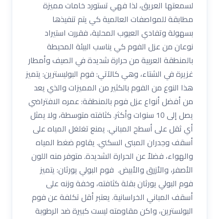
لسمعتها العريق، لذا فهي تستورد خامات مميزة
مطابقة للمواصفات العالمية كي يتم تنفيذها
بسهولة وتفادي العيوب المحلية، فقررت استيراد
نوعان من عزل الفوم كي يناسب البيئة المحيطة
بالمنطقة العربية من حرارة شديدة في الصيف وأمطار
غزيرة في الشتاء، وهي كالآتي: فوم البوليسترين: يتميز
هذا النوع من الفوم بالكثير من المميزات والذي يعد
من أفضل أنواع عزل فوم بالمنطقة: عمره الافتراضي
يصل إلى 10 سنوات وأكثر. كثافته متوسطة، ولا يمثل
أي ثقل على أسطح المباني. يمنع تغلغل المياه على
أسقف وجدران المبنى السكني. يقاوم ضغط المياه
والهواء، فضلاً عن الحرارة الشديدة. متوفر منه اللون
الأصفر، والأزرق والأبيض. فوم البولي يورثان: يتميز
فوم البولي يورثان بقلة كثافته، وخفة وزنه على
أسقف المباني الخراسانية. يعتبر أقل تكلفة عن فوم
البولسترين، واكن مقاومته ليست كبيرة ضد الرطوبة