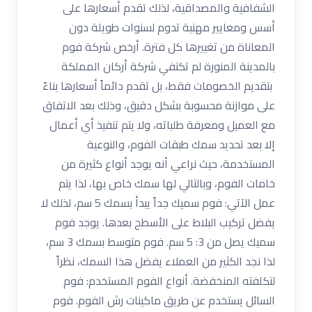
الشفافية والمصداقية، لذلك تقدم أسعارها على
أسس ومعايير مهنية تدوم لسنوات طويلة دون
المعاناة من تغييرها كل فترة. أرخص شركة فوم
بالمدينة المنورة لم تكتفي شركة أركان المملكة
بتقديم الخصومات فقط، بل تقدم دائماً أسعارها بناءً
على موازنة محسوبة بشكل دقيق، وذلك بعد الاتفاق
مع العميل ومعرفة طلباته، ولا يتم تنفيذ أي أعمال
إلا بعد تحديد سمك طبقات الفوم، والنوعية
المستخدمة، حيث نراعي أنه يوجد أنواع كثيرة من
خامات الفوم، وبالتالي لها سمك خاص بها، لذا يتم
عمل الآتي: فوم سميك جداً يبدأ بسمك 5 سم، لذلك لا
يفضل تركيب البلاط على الأسطح بعدها. يوجد فوم
سميك يصل من 3: 5 سم. فوم متوسط بسمك 3 سم،
لذا نجد الكثير من العملاء يفضل هذا السمك، نظراً
لتكلفته المنخفضة. أنواع الفوم المستخدم: فوم
السائل يستخدم عن طريق ماكينات رش الفوم. فوم