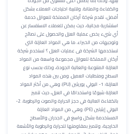
بينها، وذلك بما يضمن أعلى مستوى من الجودة
والكفاءة والمتانة. ولتلبية احتياجات العملاء بشكل
أفضل، تقدم شركة أركان المملكة للعوازل خدمة
استشارية مجانية، حيث يمكن للعملاء الاستفسار عن
أي شيء يخص عملية العزل والحصول على نصائح
وتوجيهات من الخبراء. ما هي المواد العازلة التي
تستخدمها الشركة فى عمليات العزل ؟ تستخدم شركة
أركان المملكة للعوازل مجموعة واسعة من المواد
العازلة المتنوعة والعالية الجودة، وذلك بحسب نوع
السطح ومتطلبات العميل. ومن بين هذه المواد
العازلة: 1- البولي يوريثين (PU): وهي من أكثر المواد
العازلة شيوعًا واستخدامًا في العزل، حيث تتميز
بالكفاءة العالية في حجز الحرارة والصوت والرطوبة. 2-
البولي إيثيلين (PE): وهي من المواد العازلة
المستخدمة بشكل واسع في الجدران والأسطح
الخارجية، وتتميز بمقاومتها للحرارة والرطوبة والأشعة