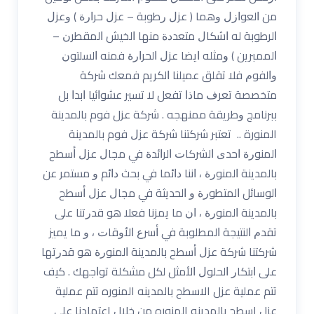
ﻣﻦ ﺍﻟﻌﻮﺍﺯﻝ ﻭﻫﻤﺎ ‏( ﻋﺰﻝ ﺭﻃﻮﺑﺔ – ﻋﺰﻝ ﺣﺮﺍﺭﺓ ‏) ﻭﻋﺰﻝ
ﺍﻟﺮﻃﻮﺑﺔ ﻟﻪ ﺍﺷﻜﺎﻝ ﻣﺘﻌﺪﺩﺓ ﻣﻨﻬﺎ ﺍﻟﺨﻴﺶ ﺍﻟﻤﻘﻄﺮﻥ –
ﺍﻟﻤﻤﺒﺮﻳﻦ ‏) ﻭﻣﺜﻠﻪ ﺍﻳﻀﺎ ﻋﺰﻝ ﺍﻟﺤﺮﺍﺭﺓ ﻓﻤﻨﻪ ﺍﻟﺴﻠﺘﻮﻥ
ﻭﺍﻟﻔﻮﻡ ﻓﻼ ﺗﻘﻠﻖ ﻋﻤﻴﻠﻨﺎ ﺍﻟﻜﺮﻳﻢ ﻓﻤﻌﻚ ﺷﺮﻛﺔ
ﻣﺘﺨﺼﺼﺔ ﺗﻌﺮﻑ ﻣﺎﺫﺍ ﺗﻔﻌﻞ ﻻ ﺗﺴﻴﺮ ﻋﺸﻮﺍﺋﻴﺎ ﺍﺑﺪﺍ ﺑﻞ
ﺑﺒﺮﻧﺎﻣﺞ ﻭﻃﺮﻳﻘﺔ ﻣﻤﻨﻬﺠﻪ . شركة عزل فوم بالمدينة
المنورة .. ﺗﻌﺘﺒﺮ ﺷﺮﻛﺘﻨﺎ شرﻛﺔ ﻋﺰﻝ فوم ﺑﺎﻟﻤﺪﻳﻨﺔ
ﺍﻟﻤﻨﻮﺭﺓ ﺍﺣﺪﻯ ﺍﻟﺸﺮﻛﺎﺕ ﺍﻟﺮﺍﺋﺪﺓ ﻓﻲ ﻣﺠﺎﻝ ﻋﺰﻝ ﺃﺳﻄﺢ
ﺑﺎﻟﻤﺪﻳﻨﺔ ﺍﻟﻤﻨﻮﺭﺓ ، ﺍﻧﻨﺎ ﺩﺍﺋﻤﺎ ﻓﻲ ﺑﺤﺚ ﺩﺍﺋﻢ ﻭ ﻣﺴﺘﻤﺮ ﻋﻦ
ﺍﻟﻮﺳﺎﺋﻞ ﺍﻟﻤﺘﻄﻮﺭﺓ ﻭ ﺍﻟﺤﺪﻳﺜﺔ ﻓﻲ ﻣﺠﺎﻝ ﻋﺰﻝ ﺃﺳﻄﺢ
ﺑﺎﻟﻤﺪﻳﻨﺔ ﺍﻟﻤﻨﻮﺭﺓ ، ﺍﻥ ﻣﺎ ﻳﻤﺰﻧﺎ ﻓﻌﻼ ﻫﻮ ﻗﺪﺭﺗﻨﺎ ﻋﻠﻰ
ﺗﻘﺪﻡ ﺍﻟﻨﺘﻴﺠﺔ ﺍﻟﻤﻄﻠﻮﺑﺔ ﻓﻲ ﺃﺳﺮﻉ ﺍﻷﻭﻗﺎﺕ ، ﻭ ﻣﺎ ﻳﻤﻴﺰ
ﺷﺮﻛﺘﻨﺎ ﺷﺮﻛﺔ ﻋﺰﻝ ﺃﺳﻄﺢ ﺑﺎﻟﻤﺪﻳﻨﺔ ﺍﻟﻤﻨﻮﺭﺓ ﻫﻮ ﻗﺪﺭﺗﻬﺎ
ﻋﻠﻰ ﺍﺑﺘﻜﺎﺭ ﺍﻟﺤﻠﻮﻝ ﺍﻷﻣﺜﻞ ﻟﻜﻞ ﻣﺸﻜﻠﺔ ﺗﻮﺍﺟﻬﻚ . كيف
تتم عملية عزل الاسطح بالمدينه المنوره تتم عملية
عزل اسطح بالمدينه المنوره من خلال اعتمادنا على