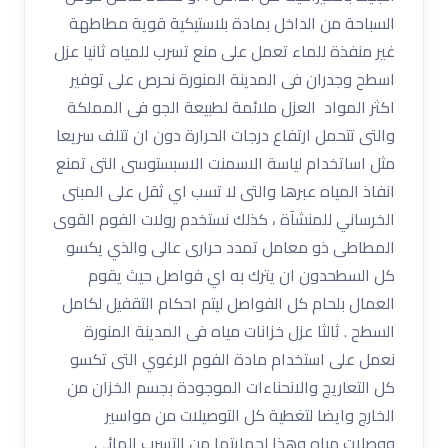
السباحة من الداخل بمادة بلاستيكية قوية مطاطهة
غير منفذة للماء تعمل على منع تسرب للمياه ثانيا عزل
اسطح وجدران فى المدينة المنورة نحرص على توفير
اكثر المواد العزل ملائمة لطبيعة الجو فى المملكة
والتى تتحمل ارتفاع درجات الحرارة دون ان تتلف سريعا
مثل اساتخدام لياسة الاسمنت الاسبستوسى التى تمنع
انفاذ المياه عبرها والتى لا تسب اي ثقل على المبنى
الخرساني للمنشآة ، كذلك نستخدم رولات الفوم القوى
المطاطى ذو معامل تمدد حرارى عالى والذي يكسو
كل السطحدون ان يترك به اي فواصل حيث يقوم
العمال بلحام كل الفواصل ليتم احكام التقفيل لكامل
السطح . ثالثا عزل خزانات مياه فى المدينة المنورة
نعمل على استخدام مادة الفوم الرغوي التى تكسو
كل التعاريج والانحناءات الموجودة بجسم الخزان من
الخارج وايضا لتغطية كل التوصيلات من مواسير
ووصلات مياه وهذا لحمايتها من التسرب المائى