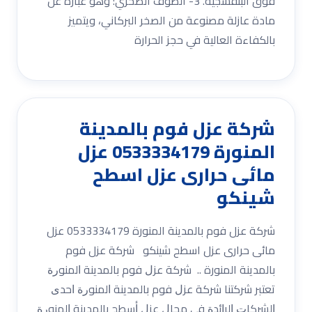
فوق البنفسجية. 3- الصوف الصخري: وهو عبارة عن
مادة عازلة مصنوعة من الصخر البركاني، ويتميز
بالكفاءة العالية في حجز الحرارة
شركة عزل فوم بالمدينة
المنورة 0533334179 عزل
مائى حرارى عزل اسطح
شينكو
شركة عزل فوم بالمدينة المنورة 0533334179 عزل
مائى حرارى عزل اسطح شينكو شركة عزل فوم
بالمدينة المنورة .. شرﻛﺔ ﻋﺰﻝ فوم ﺑﺎﻟﻤﺪﻳﻨﺔ ﺍﻟﻤﻨﻮﺭﺓ
ﺗﻌﺘﺒﺮ ﺷﺮﻛﺘﻨﺎ شرﻛﺔ ﻋﺰﻝ فوم ﺑﺎﻟﻤﺪﻳﻨﺔ ﺍﻟﻤﻨﻮﺭﺓ ﺍﺣﺪﻯ
ﺍﻟﺸﺮﻛﺎﺕ ﺍﻟﺮﺍﺋﺪﺓ ﻓﻲ ﻣﺠﺎﻝ ﻋﺰﻝ ﺃﺳﻄﺢ ﺑﺎﻟﻤﺪﻳﻨﺔ ﺍﻟﻤﻨﻮﺭﺓ