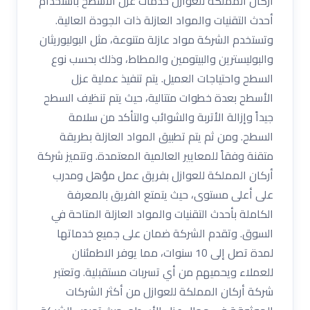
أركان المملكة للعوازل خدمات عزل الأسطح باستخدام
أحدث التقنيات والمواد العازلة ذات الجودة العالية.
وتستخدم الشركة مواد عازلة متنوعة، مثل البوليوريثان
والبوليسترين والبيتومين والمطاط، وذلك بحسب نوع
السطح واحتياجات العميل. يتم تنفيذ عملية عزل
الأسطح بعدة خطوات متتالية، حيث يتم تنظيف السطح
جيداً وإزالة الأتربة والشوائب والتأكد من سلامة
السطح. ومن ثم يتم تطبيق المواد العازلة بطريقة
متقنة وفقاً للمعايير العالمية المعتمدة. وتتميز شركة
أركان المملكة للعوازل بفريق عمل مؤهل ومدرب
على أعلى مستوى، حيث يتمتع الفريق بالمعرفة
الكاملة بأحدث التقنيات والمواد العازلة المتاحة في
السوق. وتقدم الشركة ضمان على جميع خدماتها
لمدة تصل إلى 10 سنوات، مما يوفر الاطمئنان
للعملاء ويحميهم من أي تسربات مستقبلية. وتعتبر
شركة أركان المملكة للعوازل من أكثر الشركات