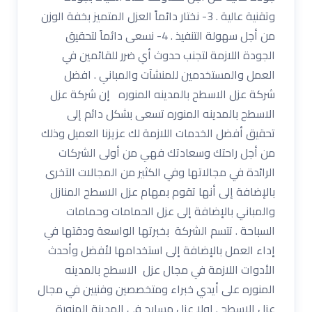
وتقنية عالية . 3- نختار دائماً العزل المتميز بخفة الوزن
من أجل سهولة التنفيذ . 4- نسعى دائماً لتحقيق
الجودة اللازمة لتجنب حدوث أي ضرر للقائمين في
العمل والمستخدمين للمنشآت والمباني . افضل
شركة عزل الاسطح بالمدينه المنوره إن شركة عزل
الاسطح بالمدينه المنوره تسعى بشكل دائم إلى
تحقيق أفضل الخدمات اللازمة لك عزيزنا العميل وذلك
من أجل راحتك وسعادتك فهي من أولى الشركات
الرائدة في مجالاتها وفي الكثير من المجالات الآخرى
بالإضافة إلى أنها تقوم بمهام عزل الاسطح المنازل
والمباني بالإضافة إلى عزل الحمامات وحمامات
السباحة . تتسم الشركة بخبرتها الواسعة ودقتها في
إداء العمل بالإضافة إلى استخدامها لأفضل وأحدث
الأدوات اللازمة في مجال عزل الاسطح بالمدينه
المنوره على أيدي خبراء ومتخصصين وفنيين في مجال
عزل الاسطح . اولا عزل مسابح فى المدينة المنورة