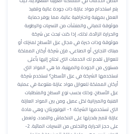
أفضل الخدمات في المملكة العربية السعودية، حيث
يتم استخدام مواد عازلة ذات جودة عالية وتنفيذ
العمل بمهنية واحترافية عالية، مما يوفر حماية
موثوقة للمباني والمنشآت من التسربات والرطوبة
والحرارة الزائدة. لذلك، إذا كنت تبحث عن شركة
موثوقة وذات خبرة في مجال عزل الأسطح لمنزلك أو
مبناك التجاري أو الصناعي، فإن شركة أركان المملكة
للعوازل تقدم لك الخدمات التي تحتاج إليها بأعلى
مستوى من الجودة والمهنية. ما هي المواد التي
تستخدمها الشركة في عزل الأسطح؟ تستخدم شركة
أركان المملكة للعوازل مواد عازلة متنوعة في عملية
عزل الأسطح، وذلك بحسب نوع السطح والمتطلبات
الفنية والميزانية لكل عميل. ومن بين المواد العازلة
التي تستخدمها الشركة: 1- البوليوريثان: وهي مادة
عازلة تتميز بقدرتها على الانكماش والتمدد، وتعمل
على حجز الحرارة والتخلص من التسربات المائية. 2-