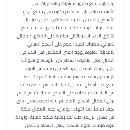
والحرارة. يمنع ظهور الحشرات والفطريات على
الأسقف والجدران. يستخدم بكثرة وفي جميع أنواع
الأسطح والجدران. عمره الافتراضي طويل يصل إلى
عدة سنوات. درجة حمايته عالية للوجهات، حيث يمنع
تشقق الدهانات، وبالتالي يحافظ على المظهر الجمالي
للمباني. خطوات تنفيذ الفوم على أسطح المباني
بالمدينة المنورة يوجه الفني المختص قبل البدء في
أعمال العزل بتنظيف السطح من الأوساخ والشوائب
على أرضيات السطح. يفرد العمال طبقة من الفوم
الإسمنتي بسمك 5 سم وكثافة 650 كجم لكل متر
مربع على أسطح المباني الخراسانية. يتم تحضير طبقة
من اللياسة، ثم يضاف على السطح بسمك يتراوح 2سم.
يرش العمال السطح بالماء، ثم يترك لمدة يومين، حتى
يجف تماماً. بعد انتهاء اليومين، يحضر العمال طبقة
من دهان البريمر، حيث تعد بمثابة طبقة حماية، وزيادة
قوة طبقات الفوم للسطح. يدهن السطح بالكامل