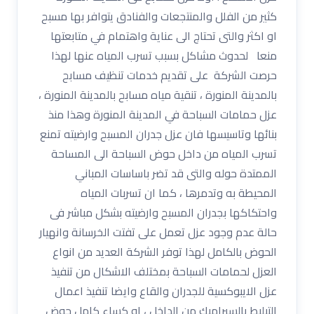
كثير من الفلل والمنتجعات والفنادق يتوافر بها مسبح
او اكثر والتى تحتاج الى عناية واهتمام في متابعتها
منعا لحدوث مشاكل بسبب تسرب المياه عنها لهذا
حرصت الشركة على تقديم خدمات تنظيف مسابح
بالمدينة المنورة ، تنقية مياه مسابح بالمدينة المنورة ،
عزل حمامات السباحة في المدينة المنورة وهذا منذ
بنائها وتاسيسها فان عزل جدران المسبح وارضيته تمنع
تسرب المياه من داخل حوض السباحة الى المساحة
الممتدة حوله والتى قد تضر باساسات المباني
المحيطة به وتدمرها ، كما ان تسربات المياه
واحتكاكها بجدران المسبح وارضيته بشكل مباشر فى
حالة عدم وجود عزل تعمل على تفتت الخرسانة وانهيار
الحوض بالكامل لهذا توفر الشركة العديد من انواع
العزل لحمامات السباحة بمختلف الاشكال من تنفيذ
عزل الايبوكسية للجدران والقاع وايضا تنفيذ اعمال
التبليط بالسيراميك من الداخل ، او كساء كامل حوض